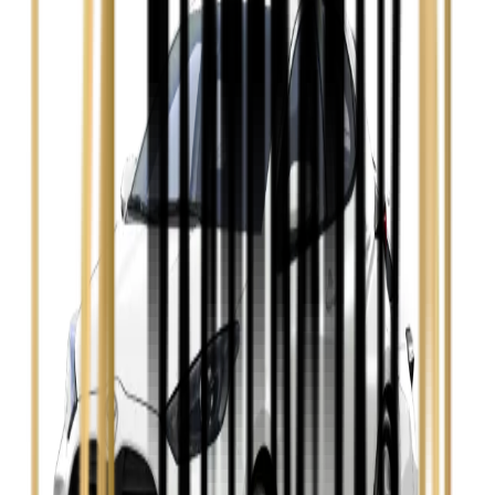
Ford Mondeo
Zobacz
Hyundai i30
Zobacz
Opel Astra
Zobacz
Opel Insignia
Zobacz
Seat Leon
Zobacz
Skoda Fabia