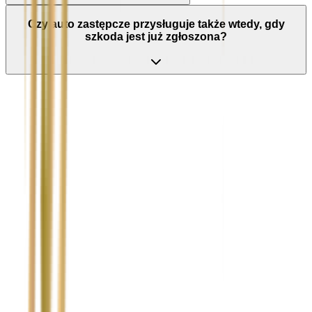
Czy auto zastępcze przysługuje także wtedy, gdy
szkoda jest już zgłoszona?
Nie wypełniaj tego pola
Imię i nazwisko / Firma
*
Numer telefonu
*
Marka i model uszkodzonego pojazdu
Ubezpieczyciel sprawcy