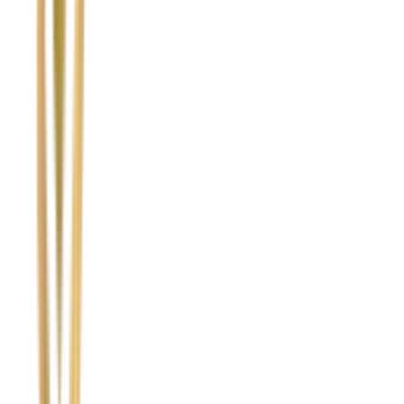
Temat
Treść wiadomości (opcjonalnie)
Wyrażam zgodę na przetwarzanie moich danych osobowych w
celu obsługi zapytania. Zobacz
Politykę Prywatności
.