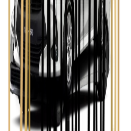
Zobacz
Skoda Kamiq
Zobacz
Skoda Octavia
Zobacz
Toyota Avensis
Zobacz
Toyota Camry
Zobacz
Toyota Corolla
Zobacz
Toyota Prius