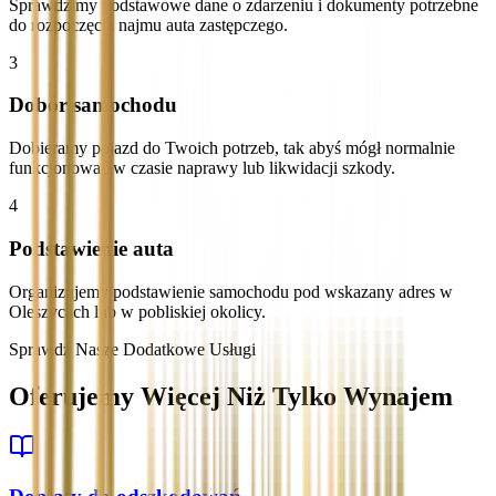
Sprawdzimy podstawowe dane o zdarzeniu i dokumenty potrzebne
do rozpoczęcia najmu auta zastępczego.
3
Dobór samochodu
Dobieramy pojazd do Twoich potrzeb, tak abyś mógł normalnie
funkcjonować w czasie naprawy lub likwidacji szkody.
4
Podstawienie auta
Organizujemy podstawienie samochodu pod wskazany adres w
Oleszycach lub w pobliskiej okolicy.
Sprawdź Nasze Dodatkowe Usługi
Oferujemy Więcej Niż Tylko Wynajem