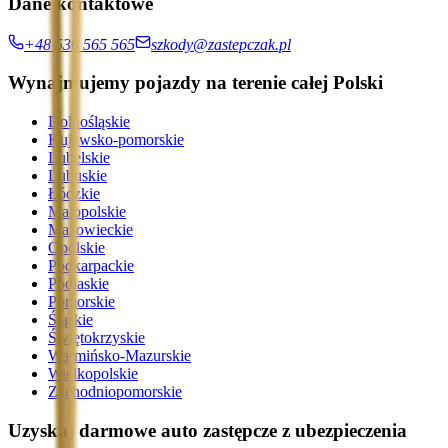
Dane kontaktowe
+48 536 565 565
szkody@zastepczak.pl
Wynajmujemy pojazdy na terenie całej Polski
Dolnośląskie
Kujawsko-pomorskie
Lubelskie
Lubuskie
Łódzkie
Małopolskie
Mazowieckie
Opolskie
Podkarpackie
Podlaskie
Pomorskie
Śląskie
Świętokrzyskie
Warmińsko-Mazurskie
Wielkopolskie
Zachodniopomorskie
Uzyskaj darmowe auto zastępcze z ubezpieczenia