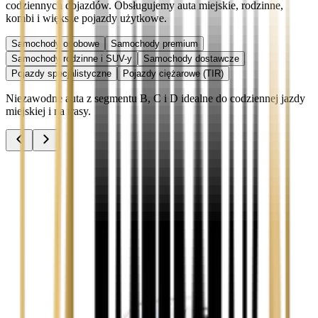
codziennych dojazdów. Obsługujemy auta miejskie, rodzinne,
kombi i większe pojazdy użytkowe.
Samochody osobowe
Samochody premium
Samochody rodzinne i SUV-y
Samochody dostawcze
Pojazdy specjalistyczne
Pojazdy ciężarowe (TIR)
Niezawodne auta z segmentu B, C i D idealne do codziennej jazdy
miejskiej i na trasy.
Audi A3
Zobacz
Audi A4
Zobacz
Ford Focus
Zobacz