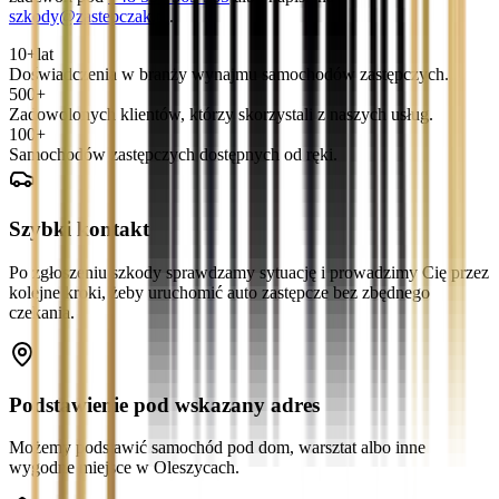
szkody@zastepczak.pl
.
10+
lat
Doświadczenia w branży wynajmu samochodów zastępczych.
500+
Zadowolonych klientów, którzy skorzystali z naszych usług.
100+
Samochodów zastępczych dostępnych od ręki.
Szybki kontakt
Po zgłoszeniu szkody sprawdzamy sytuację i prowadzimy Cię przez
kolejne kroki, żeby uruchomić auto zastępcze bez zbędnego
czekania.
Podstawienie pod wskazany adres
Możemy podstawić samochód pod dom, warsztat albo inne
wygodne miejsce w Oleszycach.