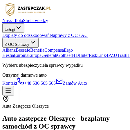
Nasza flota
Strefa wiedzy
Usługi
Dopłaty do odszkodowań
Naprawy z OC / AC
Z OC Sprawcy
Allianz
Beesafe
Benefia
Compensa
Ergo
Hestia
Euroins
Europa
Generali
Gothaer
HDI
InterRisk
Link4
PZU
Trasti
Wybierz ubezpieczyciela sprawcy wypadku
Otrzymaj darmowe auto
Kontakt
+48 536 565 565
Zamów Auto
Auta Zastępcze Oleszyce
Auto zastępcze Oleszyce - bezpłatny
samochód z OC sprawcy