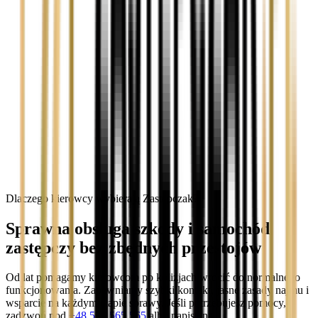
Dlaczego kierowcy wybierają Zastępczak?
Sprawna obsługa szkody i samochód
zastępczy bez zbędnych przestojów
Od lat pomagamy kierowcom po kolizjach wrócić do normalnego
funkcjonowania. Zapewniamy szybki kontakt, jasne zasady najmu i
wsparcie na każdym etapie sprawy. Jeśli potrzebujesz pomocy,
zadzwoń pod
+48 536 565 565
albo napisz na