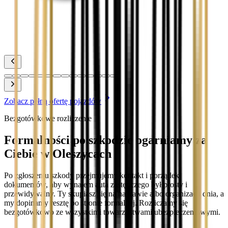
Zobacz
Toyota Yaris
Zobacz
Zobacz pełną ofertę pojazdów
Bezgotówkowe rozliczenie
Formalności po szkodzie ogarniamy za
Ciebie w Oleszycach
Po zgłoszeniu szkody przejmujemy kontakt i porządek
dokumentów, aby wynajem auta zastępczego był prosty i
przewidywalny. Ty skupiasz się na naprawie albo organizacji dnia, a
my dopinamy resztę po stronie formalnej. Rozliczamy się
bezgotówkowo ze wszystkimi towarzystwami ubezpieczeniowymi.