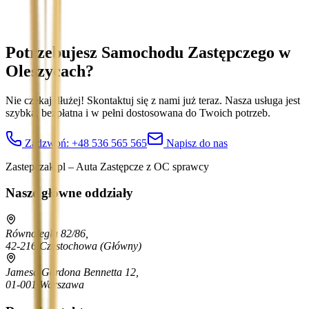
Potrzebujesz Samochodu Zastępczego
w
Oleszycach
?
Nie czekaj dłużej! Skontaktuj się z nami już teraz. Nasza usługa jest
szybka, bezpłatna i w pełni dostosowana do Twoich potrzeb.
Zadzwoń:
+48 536 565 565
Napisz do nas
Zastepczak.pl – Auta Zastępcze z OC sprawcy
Nasze główne oddziały
Równoległa 82/86,
42-216 Częstochowa
(Główny)
Jamesa Gordona Bennetta 12,
01-001 Warszawa