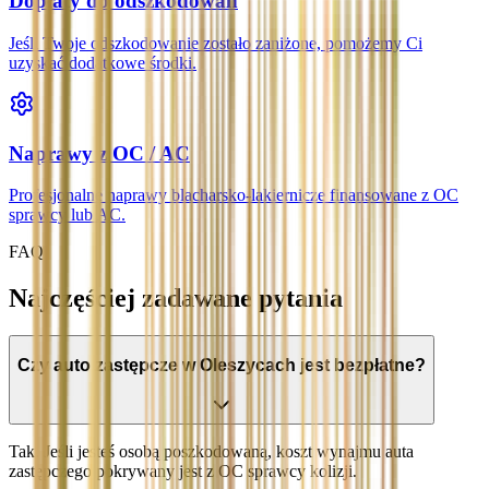
Dopłaty do odszkodowań
Jeśli Twoje odszkodowanie zostało zaniżone, pomożemy Ci
uzyskać dodatkowe środki.
Naprawy z OC / AC
Profesjonalne naprawy blacharsko-lakiernicze finansowane z OC
sprawcy lub AC.
FAQ
Najczęściej zadawane pytania
Czy auto zastępcze w Oleszycach jest bezpłatne?
Tak. Jeśli jesteś osobą poszkodowaną, koszt wynajmu auta
zastępczego pokrywany jest z OC sprawcy kolizji.