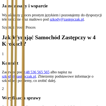
Jasne zasady i wsparcie
Wyjaśniamy proces prostym językiem i pozostajemy do dyspozycji
telefonicznie oraz mailowo pod
szkody@zastepczak.pl
.
Szybki i Prosty Proces
Jak Wynająć Samochód Zastępczy w 4
Krokach?
1
Kontakt
Zadzwoń pod
+48 536 565 565
albo napisz na
szkody@zastepczak.pl
. Zbierzemy podstawowe informacje o
szkodzie i powiemy, co zrobić dalej.
2
Weryfikacja sprawy