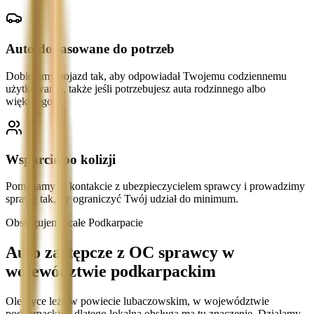
Auto dopasowane do potrzeb
Dobieramy pojazd tak, aby odpowiadał Twojemu codziennemu
użytkowaniu, także jeśli potrzebujesz auta rodzinnego albo
większego.
Wsparcie po kolizji
Pomagamy w kontakcie z ubezpieczycielem sprawcy i prowadzimy
sprawę tak, by ograniczyć Twój udział do minimum.
Obsługujemy całe Podkarpacie
Auto zastępcze z OC sprawcy w
województwie podkarpackim
Oleszyce leżą w powiecie lubaczowskim, w województwie
podkarpackim, dlatego lokalna obsługa ma tu znaczenie. Działamy