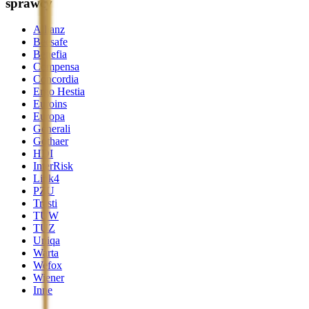
sprawcy
Allianz
Beesafe
Benefia
Compensa
Concordia
Ergo Hestia
Euroins
Europa
Generali
Gothaer
HDI
InterRisk
Link4
PZU
Trasti
TUW
TUZ
Uniqa
Warta
Wefox
Wiener
Inne