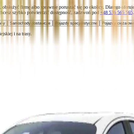
eci, obsłużyć firmę albo sprawnie poruszać się po okolicy. Dlatego of
chcesz szybko potwierdzić dostępność, zadzwoń pod
+48 536 565 565
.
V-y
Samochody dostawcze
Pojazdy specjalistyczne
Pojazdy ciężarowe
skiej i na trasy.