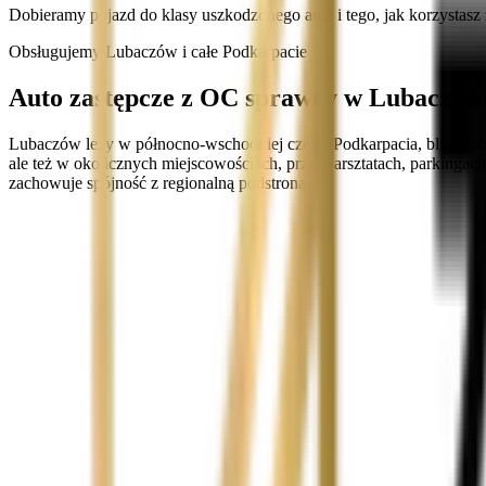
Dobieramy pojazd do klasy uszkodzonego auta i tego, jak korzystasz 
Obsługujemy Lubaczów i całe Podkarpacie
Auto zastępcze z OC sprawcy w Lubaczowi
Lubaczów leży w północno-wschodniej części Podkarpacia, blisko R
ale też w okolicznych miejscowościach, przy warsztatach, parkingac
zachowuje spójność z regionalną podstroną.