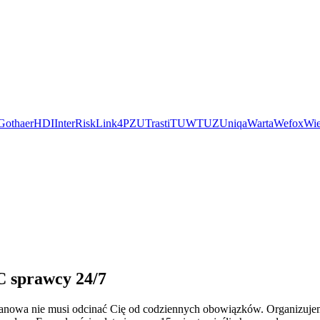
Gothaer
HDI
InterRisk
Link4
PZU
Trasti
TUW
TUZ
Uniqa
Warta
Wefox
Wie
C sprawcy 24/7
ieszanowa nie musi odcinać Cię od codziennych obowiązków. Organiz