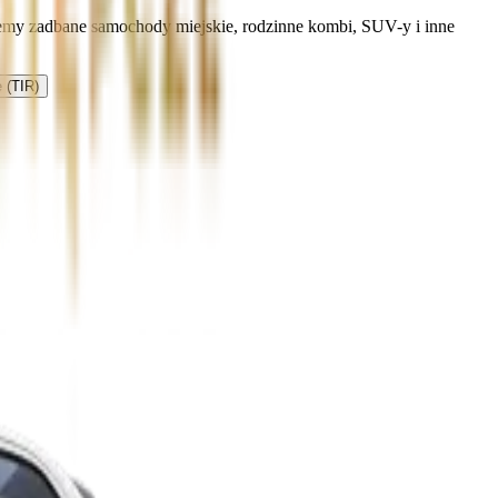
erujemy zadbane samochody miejskie, rodzinne kombi, SUV-y i inne
 (TIR)