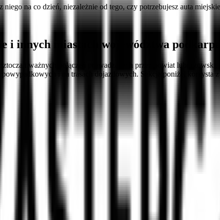
z niego na co dzień, niezależnie od tego, czy potrzebujesz auta miejs
e i innych miastach województwa podkarp
oztocza i ważnych połączeń prowadzących przez powiat lubaczowski. 
h powypadkowych i na trasach dojazdowych. Sekcja poniżej korzysta z