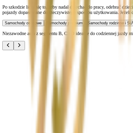
Po szkodzie liczy się to, żeby nadal dojechać do pracy, odebrać dzi
pojazdy dopasowane do rzeczywistego sposobu użytkowania. Jeżeli 
Samochody osobowe
Samochody premium
Samochody rodzinne i SU
Niezawodne auta z segmentu B, C i D idealne do codziennej jazdy miej
Audi A3
Zobacz
Audi A4
Zobacz
Ford Focus
Zobacz
Ford Mondeo