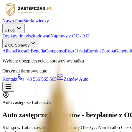
Nasza flota
Strefa wiedzy
Usługi
Dopłaty do odszkodowań
Naprawy z OC / AC
Z OC Sprawcy
Allianz
Beesafe
Benefia
Compensa
Ergo Hestia
Euroins
Europa
Generali
Wybierz ubezpieczyciela sprawcy wypadku
Otrzymaj darmowe auto
Kontakt
+48 536 565 565
Zamów Auto
Auto zastępcze Lubaczów
Auto zastępcze Lubaczów - bezpłatnie z O
Kolizja w Lubaczowie, na trasie w stronę Oleszyc, Narola albo C