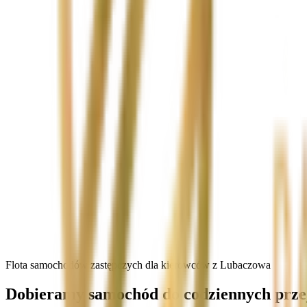
Flota samochodów zastępczych dla kierowców z Lubaczowa
Dobieramy samochód do codziennych przeja