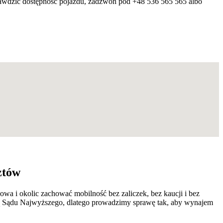
prawdzić dostępność pojazdu, zadzwoń pod +48 536 565 565 albo
ztów
a i okolic zachować mobilność bez zaliczek, bez kaucji i bez
zą Sądu Najwyższego, dlatego prowadzimy sprawę tak, aby wynajem