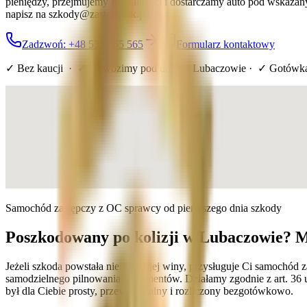
pieniędzy, przejmujemy formalności i dostarczamy auto pod wskazan
napisz na szkody@zastepczak.pl.
Zadzwoń: +48 536 565 565
Formularz kontaktowy
✓ Bez kaucji · ✓ Dowozimy pod dom
w Lubaczowie
· ✓ Gotówka
Samochód zastępczy z OC sprawcy od pierwszego dnia szkody
Poszkodowany po kolizji w Lubaczowie? Mo
Jeżeli szkoda powstała nie z Twojej winy, przysługuje Ci samochód
samodzielnego pilnowania dokumentów. Działamy zgodnie z art. 36 
był dla Ciebie prosty, przewidywalny i rozliczony bezgotówkowo.