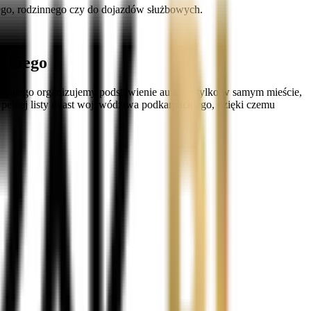
kiego, rodzinnego czy do dojazdów służbowych.
ackiego
Dlatego organizujemy podstawienie auta nie tylko w samym mieście,
 pełnej listy miast województwa podkarpackiego, dzięki czemu