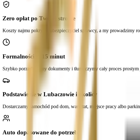
Zero opłat po Twojej stronie
Koszty najmu pokrywa ubezpieczyciel sprawcy, a my prowadzimy ro
Formalności w 15 minut
Szybko porządkujemy dokumenty i tłumaczymy cały proces prostym ję
Podstawienie w Lubaczowie i okolicy
Dostarczamy samochód pod dom, warsztat, miejsce pracy albo parkin
Auto dopasowane do potrzeb