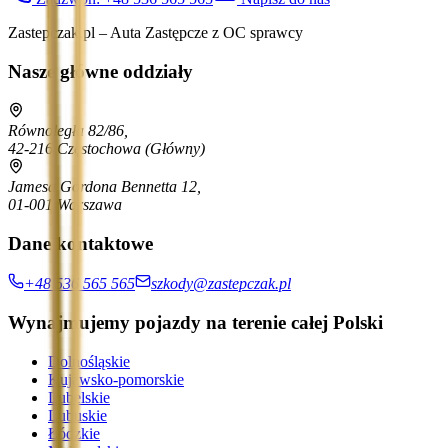
Zastepczak.pl – Auta Zastępcze z OC sprawcy
Nasze główne oddziały
Równoległa 82/86,
42-216 Częstochowa
(Główny)
Jamesa Gordona Bennetta 12,
01-001 Warszawa
Dane kontaktowe
+48 536 565 565
szkody@zastepczak.pl
Wynajmujemy pojazdy na terenie całej Polski
Dolnośląskie
Kujawsko-pomorskie
Lubelskie
Lubuskie
Łódzkie