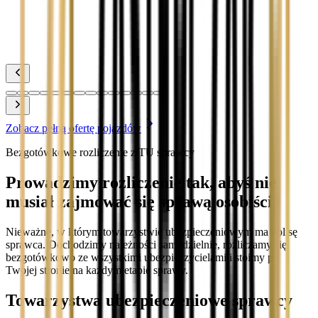
Zobacz
Toyota Yaris
Zobacz
Zobacz pełną ofertę pojazdów
Bezgotówkowe rozliczenie z TU sprawcy
Prowadzimy rozliczenie tak, abyś nie
musiał zajmować się sprawą osobiście
Nieważne, w którym towarzystwie ubezpieczeniowym ma polisę
sprawca. Dochodzimy należności samodzielnie, rozliczamy się
bezgotówkowo ze wszystkimi ubezpieczycielami i stoimy po
Twojej stronie na każdym etapie sprawy.
Towarzystwa ubezpieczeniowe sprawcy