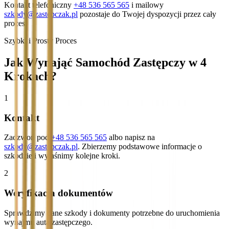
Kontakt telefoniczny
+48 536 565 565
i mailowy
szkody@zastepczak.pl
pozostaje do Twojej dyspozycji przez cały
proces.
Szybki i Prosty Proces
Jak Wynająć Samochód Zastępczy w 4
Krokach?
1
Kontakt
Zadzwoń pod
+48 536 565 565
albo napisz na
szkody@zastepczak.pl
. Zbierzemy podstawowe informacje o
szkodzie i wyjaśnimy kolejne kroki.
2
Weryfikacja dokumentów
Sprawdzimy dane szkody i dokumenty potrzebne do uruchomienia
wynajmu auta zastępczego.