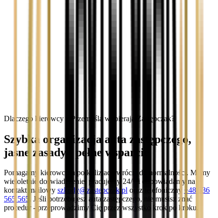
Dlaczego kierowcy z Przemyśla wybierają Zastępczak?
Szybka organizacja auta zastępczego,
jasne zasady i pełne wsparcie
Pomagamy kierowcom po kolizjach wrócić do normalności. Mamy
wieloletnie doświadczenie, pracujemy 24/7 i odpowiadamy na
kontakt mailowy
szkody@zastepczak.pl
oraz telefoniczny
+48 536
565 565
. Jeśli potrzebujesz auta zastępczego, nie musisz znać
procedur - przeprowadzimy Cię przez wszystko krok po kroku.