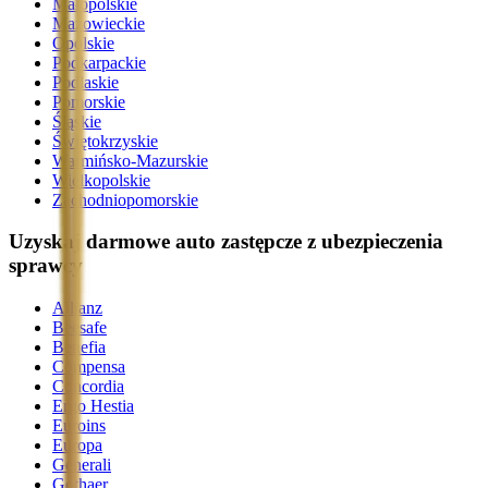
Małopolskie
Mazowieckie
Opolskie
Podkarpackie
Podlaskie
Pomorskie
Śląskie
Świętokrzyskie
Warmińsko-Mazurskie
Wielkopolskie
Zachodniopomorskie
Uzyskaj darmowe auto zastępcze z ubezpieczenia
sprawcy
Allianz
Beesafe
Benefia
Compensa
Concordia
Ergo Hestia
Euroins
Europa
Generali
Gothaer