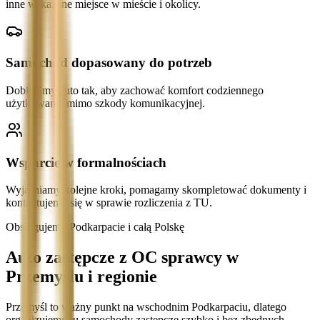
inne wskazane miejsce w mieście i okolicy.
Samochód dopasowany do potrzeb
Dobieramy auto tak, aby zachować komfort codziennego
użytkowania mimo szkody komunikacyjnej.
Wsparcie w formalnościach
Wyjaśniamy kolejne kroki, pomagamy skompletować dokumenty i
kontaktujemy się w sprawie rozliczenia z TU.
Obsługujemy Podkarpacie i całą Polskę
Auto zastępcze z OC sprawcy w
Przemyślu i regionie
Przemyśl to ważny punkt na wschodnim Podkarpaciu, dlatego
organizujemy tu samochody zastępcze szybko i bez zbędnych