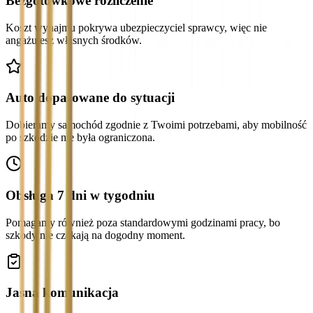
Bezgotówkowe rozliczenie
Koszt wynajmu pokrywa ubezpieczyciel sprawcy, więc nie
angażujesz własnych środków.
Auto dopasowane do sytuacji
Dobieramy samochód zgodnie z Twoimi potrzebami, aby mobilność
po szkodzie nie była ograniczona.
Obsługa 7 dni w tygodniu
Pomagamy również poza standardowymi godzinami pracy, bo
szkody nie czekają na dogodny moment.
Jasna komunikacja