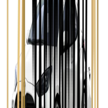
Ford Mondeo
Zobacz
Hyundai i30
Zobacz
Opel Astra
Zobacz
Opel Insignia
Zobacz
Seat Leon
Zobacz
Skoda Fabia
Zobacz