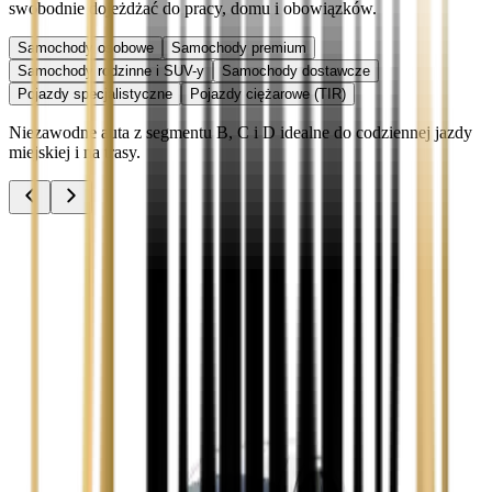
swobodnie dojeżdżać do pracy, domu i obowiązków.
Samochody osobowe
Samochody premium
Samochody rodzinne i SUV-y
Samochody dostawcze
Pojazdy specjalistyczne
Pojazdy ciężarowe (TIR)
Niezawodne auta z segmentu B, C i D idealne do codziennej jazdy
miejskiej i na trasy.
Audi A3
Zobacz
Audi A4
Zobacz
Ford Focus
Zobacz