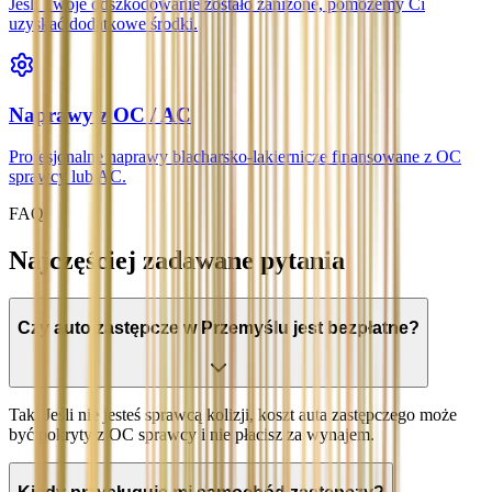
Jeśli Twoje odszkodowanie zostało zaniżone, pomożemy Ci
uzyskać dodatkowe środki.
Naprawy z OC / AC
Profesjonalne naprawy blacharsko-lakiernicze finansowane z OC
sprawcy lub AC.
FAQ
Najczęściej zadawane pytania
Czy auto zastępcze w Przemyślu jest bezpłatne?
Tak. Jeśli nie jesteś sprawcą kolizji, koszt auta zastępczego może
być pokryty z OC sprawcy i nie płacisz za wynajem.