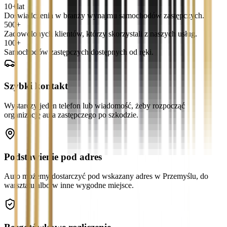
10+
lat
Doświadczenia w branży wynajmu samochodów zastępczych.
500+
Zadowolonych klientów, którzy skorzystali z naszych usług.
100+
Samochodów zastępczych dostępnych od ręki.
Szybki kontakt
Wystarczy jeden telefon lub wiadomość, żeby rozpocząć
organizację auta zastępczego po szkodzie.
Podstawienie pod adres
Auto możemy dostarczyć pod wskazany adres w Przemyślu, do
warsztatu albo w inne wygodne miejsce.