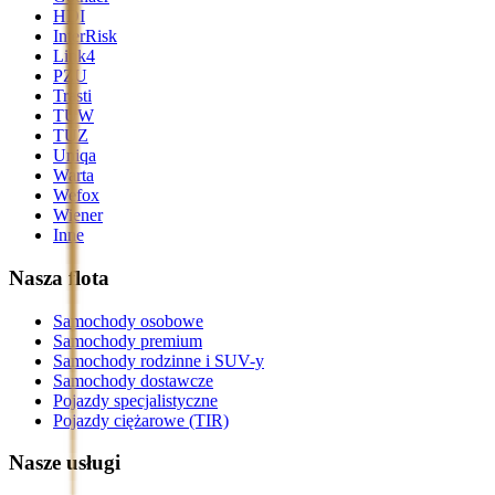
HDI
InterRisk
Link4
PZU
Trasti
TUW
TUZ
Uniqa
Warta
Wefox
Wiener
Inne
Nasza flota
Samochody osobowe
Samochody premium
Samochody rodzinne i SUV-y
Samochody dostawcze
Pojazdy specjalistyczne
Pojazdy ciężarowe (TIR)
Nasze usługi