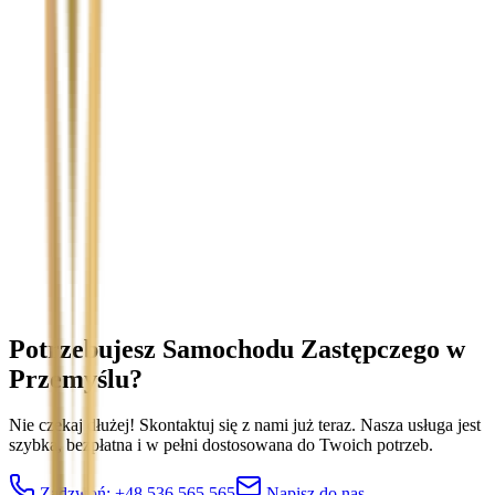
Temat
Treść wiadomości (opcjonalnie)
Wyrażam zgodę na przetwarzanie moich danych osobowych w
celu obsługi zapytania. Zobacz
Politykę Prywatności
.
Potrzebujesz Samochodu Zastępczego
w
Przemyślu
?
Nie czekaj dłużej! Skontaktuj się z nami już teraz. Nasza usługa jest
szybka, bezpłatna i w pełni dostosowana do Twoich potrzeb.
Zadzwoń:
+48 536 565 565
Napisz do nas