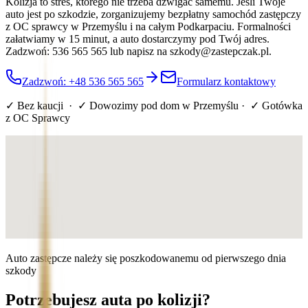
Kolizja to stres, którego nie trzeba dźwigać samemu. Jeśli Twoje
auto jest po szkodzie, zorganizujemy bezpłatny samochód zastępczy
z OC sprawcy w Przemyślu i na całym Podkarpaciu. Formalności
załatwiamy w 15 minut, a auto dostarczymy pod Twój adres.
Zadzwoń: 536 565 565 lub napisz na szkody@zastepczak.pl.
Zadzwoń: +48 536 565 565
Formularz kontaktowy
✓ Bez kaucji · ✓ Dowozimy pod dom
w Przemyślu
· ✓ Gotówka
z OC Sprawcy
Auto zastępcze należy się poszkodowanemu od pierwszego dnia
szkody
Potrzebujesz auta po kolizji?