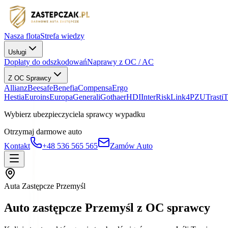
Nasza flota
Strefa wiedzy
Usługi
Dopłaty do odszkodowań
Naprawy z OC / AC
Z OC Sprawcy
Allianz
Beesafe
Benefia
Compensa
Ergo
Hestia
Euroins
Europa
Generali
Gothaer
HDI
InterRisk
Link4
PZU
Trasti
Wybierz ubezpieczyciela sprawcy wypadku
Otrzymaj darmowe auto
Kontakt
+48 536 565 565
Zamów Auto
Auta Zastępcze Przemyśl
Auto zastępcze Przemyśl z OC sprawcy