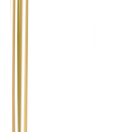
Nie wypełniaj tego pola
Imię i nazwisko / Firma
*
Numer telefonu
*
Marka i model uszkodzonego pojazdu
Ubezpieczyciel sprawcy