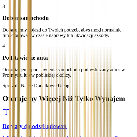
3
Dobór samochodu
Dopasujemy pojazd do Twoich potrzeb, abyś mógł normalnie
funkcjonować w czasie naprawy lub likwidacji szkody.
4
Podstawienie auta
Organizujemy podstawienie samochodu pod wskazany adres w
Przemyślu lub w pobliskiej okolicy.
Sprawdź Nasze Dodatkowe Usługi
Oferujemy Więcej Niż Tylko Wynajem
Dopłaty do odszkodowań