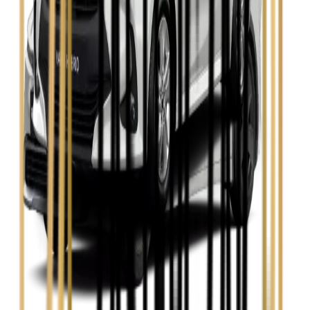
Skoda Kamiq
Zobacz
Skoda Octavia
Zobacz
Toyota Avensis
Zobacz
Toyota Camry
Zobacz
Toyota Corolla
Zobacz
Toyota Prius