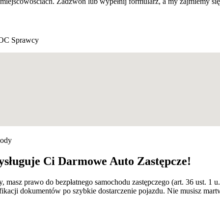
 miejscowościach. Zadzwoń lub wypełnij formularz, a my zajmiemy si
OC Sprawcy
kody
ysługuje Ci Darmowe Auto Zastępcze!
cy, masz prawo do bezpłatnego samochodu zastępczego (art. 36 ust. 1
kacji dokumentów po szybkie dostarczenie pojazdu. Nie musisz martwić