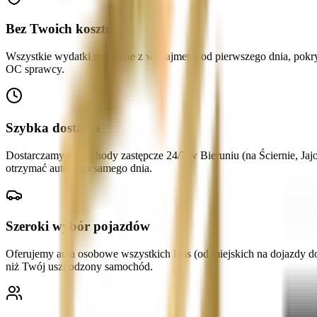
Bez Twoich kosztów
Wszystkie wydatki związane z wynajmem, od pierwszego dnia, pokry
OC sprawcy.
Szybka dostawa
Dostarczamy samochody zastępcze 24/7 w Bieruniu (na Ściernie, Jaj
otrzymać auto tego samego dnia.
Szeroki wybór pojazdów
Oferujemy auta osobowe wszystkich klas (od miejskich na dojazdy d
niż Twój uszkodzony samochód.