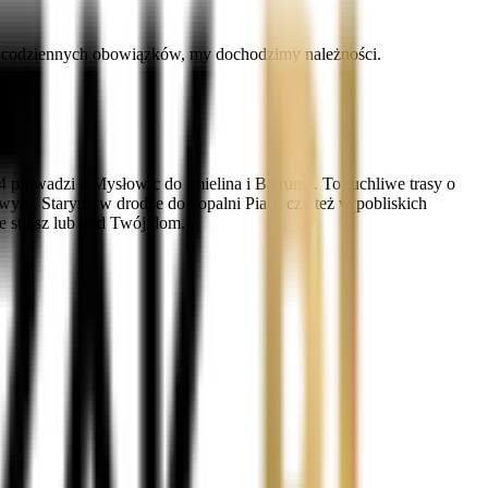
do codziennych obowiązków, my dochodzimy należności.
rowadzi z Mysłowic do Imielina i Bierunia. To ruchliwe trasy o
owym, Starym, w drodze do kopalni Piast, czy też w pobliskich
e stoisz lub pod Twój dom.