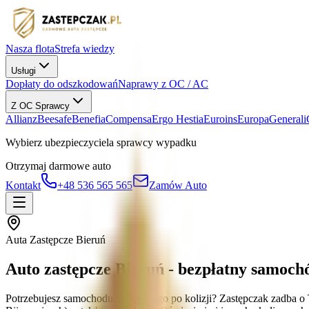
Nasza flota
Strefa wiedzy
Usługi
Dopłaty do odszkodowań
Naprawy z OC / AC
Z OC Sprawcy
Allianz
Beesafe
Benefia
Compensa
Ergo Hestia
Euroins
Europa
Generali
Wybierz ubezpieczyciela sprawcy wypadku
Otrzymaj darmowe auto
Kontakt
+48 536 565 565
Zamów Auto
Auta Zastępcze Bieruń
Auto zastępcze Bieruń - bezpłatny samoch
Potrzebujesz samochodu zastępczego po kolizji? Zastępczak zadba 