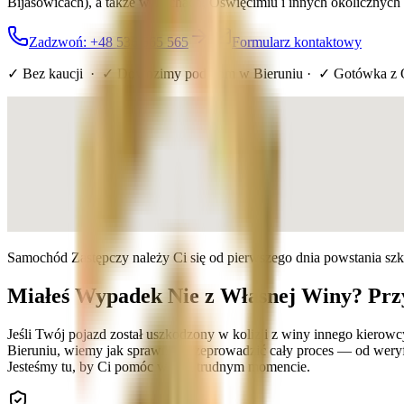
Bijasowicach), a także w Tychach, Oświęcimiu i innych okolicznych
Zadzwoń: +48 536 565 565
Formularz kontaktowy
✓ Bez kaucji · ✓ Dowozimy pod dom
w Bieruniu
· ✓ Gotówka z 
Samochód Zastępczy należy Ci się od pierwszego dnia powstania sz
Miałeś Wypadek Nie z Własnej Winy? Prz
Jeśli Twój pojazd został uszkodzony w kolizji z winy innego kierow
Bieruniu, wiemy jak sprawnie przeprowadzić cały proces — od weryfi
Jesteśmy tu, by Ci pomóc w tym trudnym momencie.