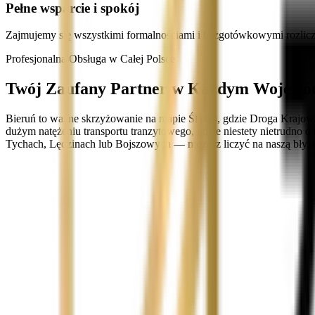
Pełne wsparcie i spokój
Zajmujemy się wszystkimi formalnościami i bezgotówkowymi rozlicz
Profesjonalna Obsługa w Całej Polsce
Twój Zaufany Partner w Każdym Wojewó
Bieruń to ważne skrzyżowanie na mapie Śląska, gdzie Droga Krajow
dużym natężeniu transportu tranzytowego, gdzie niestety nietrudno o 
Tychach, Lędzinach lub Bojszowych — możesz liczyć na naszą błysk