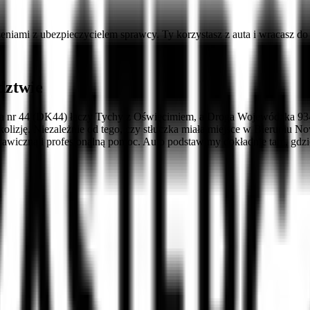
eniami z ubezpieczycielem sprawcy. Ty korzystasz z auta i wracasz 
dztwie
a nr 44 (DK44) łączy Tychy z Oświęcimiem, a Droga Wojewódzka 934 p
kolizję. Niezależnie od tego, czy stłuczka miała miejsce w Bieruniu N
awiczną i profesjonalną pomoc. Auto podstawimy dokładnie tam, gdzi