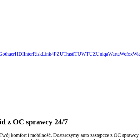
Gothaer
HDI
InterRisk
Link4
PZU
Trasti
TUW
TUZ
Uniqa
Warta
Wefox
Wie
ód z OC sprawcy 24/7
o Twój komfort i mobilność. Dostarczymy auto zastępcze z OC sprawc