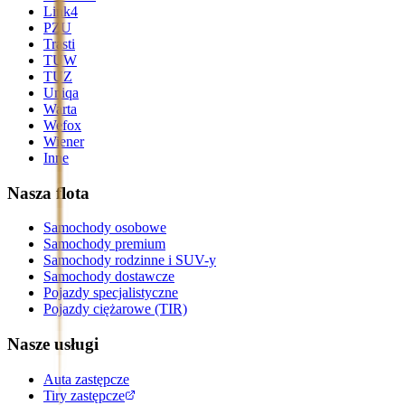
Link4
PZU
Trasti
TUW
TUZ
Uniqa
Warta
Wefox
Wiener
Inne
Nasza flota
Samochody osobowe
Samochody premium
Samochody rodzinne i SUV-y
Samochody dostawcze
Pojazdy specjalistyczne
Pojazdy ciężarowe (TIR)
Nasze usługi
Auta zastępcze
Tiry zastępcze