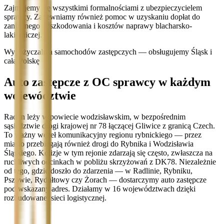
Zajmujemy się wszystkimi formalnościami z ubezpieczycielem
sprawcy. Zapewniamy również pomoc w uzyskaniu dopłat do
zaniżonego odszkodowania i kosztów naprawy blacharsko-
lakierniczej.
Wypożyczalnia samochodów zastępczych — obsługujemy Śląsk i
całą Polskę
Auto zastępcze z OC sprawcy w każdym
województwie
Radlin leży w powiecie wodzisławskim, w bezpośrednim
sąsiedztwie drogi krajowej nr 78 łączącej Gliwice z granicą Czech.
To ważny węzeł komunikacyjny regionu rybnickiego — przez
miasto przebiegają również drogi do Rybnika i Wodzisławia
Śląskiego. Kolizje w tym rejonie zdarzają się często, zwłaszcza na
ruchliwych odcinkach w pobliżu skrzyżowań z DK78. Niezależnie
od tego, gdzie doszło do zdarzenia — w Radlinie, Rybniku,
Pszowie, Rydułtowy czy Żorach — dostarczymy auto zastępcze
pod wskazany adres. Działamy w 16 województwach dzięki
rozbudowanej sieci logistycznej.