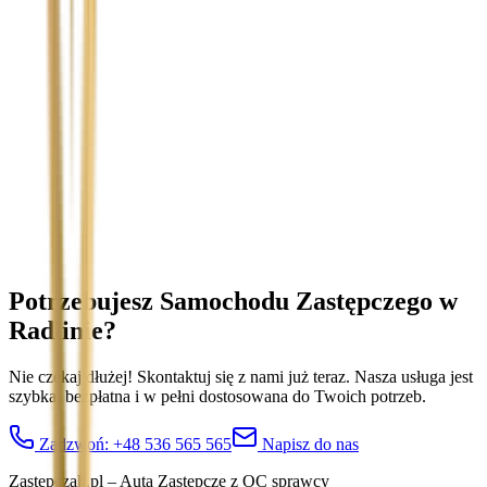
Temat
Treść wiadomości (opcjonalnie)
Wyrażam zgodę na przetwarzanie moich danych osobowych w
celu obsługi zapytania. Zobacz
Politykę Prywatności
.
Potrzebujesz Samochodu Zastępczego
w
Radlinie
?
Nie czekaj dłużej! Skontaktuj się z nami już teraz. Nasza usługa jest
szybka, bezpłatna i w pełni dostosowana do Twoich potrzeb.
Zadzwoń:
+48 536 565 565
Napisz do nas
Zastepczak.pl – Auta Zastępcze z OC sprawcy