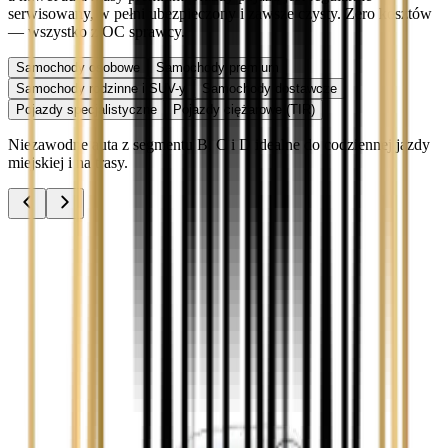
serwisowany, w pełni ubezpieczony i zawsze czysty. Zero kosztów
— wszystko z OC sprawcy.
Samochody osobowe
Samochody premium
Samochody rodzinne i SUV-y
Samochody dostawcze
Pojazdy specjalistyczne
Pojazdy ciężarowe (TIR)
Niezawodne auta z segmentu B, C i D idealne do codziennej jazdy
miejskiej i na trasy.
Audi A3
Zobacz
Audi A4
Zobacz
Ford Focus
Zobacz