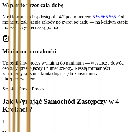
Wsparcie przez całą dobę
Nasi konsultanci są dostępni 24/7 pod numerem
536 565 565
. Od
momentu zgłoszenia szkody po zwrot pojazdu — na każdym etapie
możesz liczyć na naszą pomoc.
Minimum formalności
Uprościliśmy proces wynajmu do minimum — wystarczy dowód
osobisty, prawo jazdy i numer szkody. Resztą formalności
zajmujemy się sami, kontaktując się bezpośrednio z
ubezpieczycielem.
Szybki i Prosty Proces
Jak Wynająć Samochód Zastępczy w 4
Krokach?
1