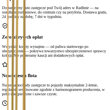
Dostarczymy auto zastępcze pod Twój adres w Radlinie — na
osiedla mieszkaniowe, do centrum czy na peryferia. Dostawa gratis,
24 godziny na dobę, 7 dni w tygodniu.
Zero ukrytych opłat
Wszystkie koszty wynajmu — od paliwa startowego po
ubezpieczenie — pokrywa towarzystwo ubezpieczeniowe sprawcy
kolizji. Nie pobieramy kaucji ani dodatkowych opłat.
Nowoczesna flota
Nasze samochody zastępcze to pojazdy maksymalnie 2-letnie,
regularnie serwisowane zgodnie z harmonogramem producenta, w
pełni ubezpieczone i zawsze czyste.