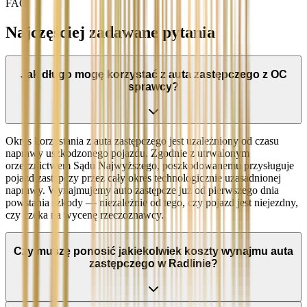
FAQ
Najczęściej zadawane pytania
Jak długo mogę korzystać z auta zastępczego z OC
sprawcy?
Okres korzystania z auta zastępczego jest uzależniony od czasu
naprawy uszkodzonego pojazdu. Zgodnie z utrwalonym
orzecznictwem Sądu Najwyższego, poszkodowanemu przysługuje
pojazd zastępczy przez cały okres technologicznie uzasadnionej
naprawy. Wynajmujemy auto zastępcze już od pierwszego dnia
powstania szkody — niezależnie od tego, czy pojazd jest niejezdny,
czy czeka na wycenę rzeczoznawcy.
Czy muszę ponosić jakiekolwiek koszty wynajmu auta
zastępczego w Radlinie?