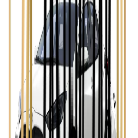
Ford Mondeo
Zobacz
Hyundai i30
Zobacz
Opel Astra
Zobacz
Opel Insignia
Zobacz
Seat Leon
Zobacz
Skoda Fabia