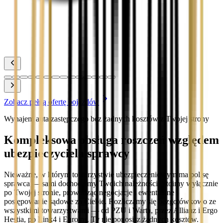
Zobacz
Toyota Yaris
Zobacz
Zobacz pełną ofertę pojazdów
Wynajem auta zastępczego bez żadnych kosztów z Twojej strony
Kompleksowa obsługa roszczeń względem
ubezpieczyciela sprawcy
Nieważne, w którym towarzystwie ubezpieczeniowym ma polisę
sprawca — sami dochodzimy Twoich należności. Stoimy wyłącznie
po Twojej stronie, prowadząc negocjacje i ewentualne
postępowanie sądowe za Ciebie. Rozliczamy się bezgotówkowo ze
wszystkimi towarzystwami — od PZU i Warta, przez Allianz i Ergo
Hestia, po Link4 i Euroins. Ty nie ponosisz żadnych kosztów.