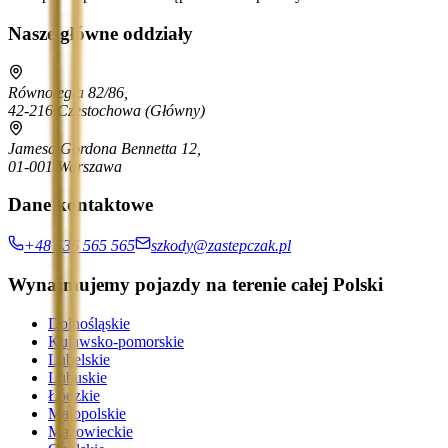
Nasze główne oddziały
Równoległa 82/86,
42-216 Częstochowa
(Główny)
Jamesa Gordona Bennetta 12,
01-001 Warszawa
Dane kontaktowe
+48 536 565 565
szkody@zastepczak.pl
Wynajmujemy pojazdy na terenie całej Polski
Dolnośląskie
Kujawsko-pomorskie
Lubelskie
Lubuskie
Łódzkie
Małopolskie
Mazowieckie