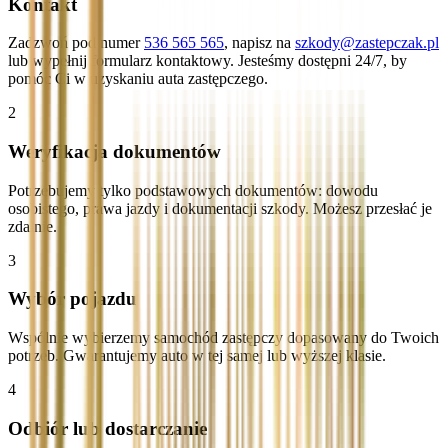
Kontakt
Zadzwoń pod numer
536 565 565
, napisz na
szkody@zastepczak.pl
lub wypełnij formularz kontaktowy. Jesteśmy dostępni 24/7, by
pomóc Ci w uzyskaniu auta zastępczego.
2
Weryfikacja dokumentów
Potrzebujemy tylko podstawowych dokumentów: dowodu
osobistego, prawa jazdy i dokumentacji szkody. Możesz przesłać je
zdalnie.
3
Wybór pojazdu
Wspólnie wybierzemy samochód zastępczy dopasowany do Twoich
potrzeb. Gwarantujemy auto w tej samej lub wyższej klasie.
4
Odbiór lub dostarczanie