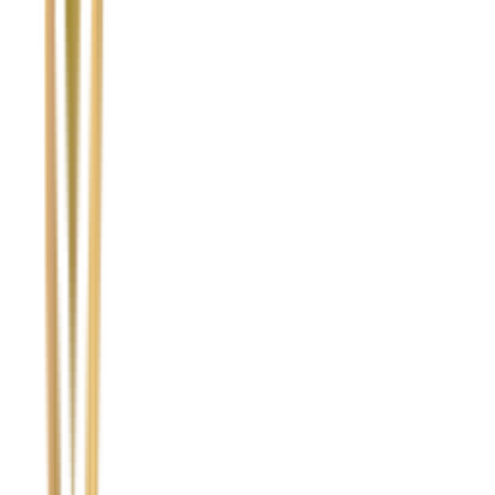
Imię i nazwisko / Firma
*
Numer telefonu
*
Marka i model uszkodzonego pojazdu
Ubezpieczyciel sprawcy