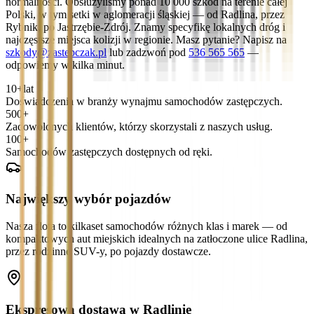
normalności. Obsłużyliśmy ponad 10 000 szkód na terenie całej
Polski, w tym setki w aglomeracji śląskiej — od Radlina, przez
Rybnik, po Jastrzębie-Zdrój. Znamy specyfikę lokalnych dróg i
najczęstsze miejsca kolizji w regionie. Masz pytanie? Napisz na
szkody@zastepczak.pl
lub zadzwoń pod
536 565 565
—
odpowiemy w kilka minut.
10+
lat
Doświadczenia w branży wynajmu samochodów zastępczych.
500+
Zadowolonych klientów, którzy skorzystali z naszych usług.
100+
Samochodów zastępczych dostępnych od ręki.
Największy wybór pojazdów
Nasza flota to kilkaset samochodów różnych klas i marek — od
kompaktowych aut miejskich idealnych na zatłoczone ulice Radlina,
przez rodzinne SUV-y, po pojazdy dostawcze.
Ekspresowa dostawa w Radlinie