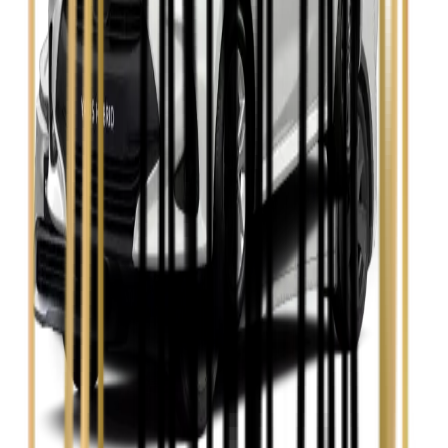
Zobacz
Skoda Kamiq
Zobacz
Skoda Octavia
Zobacz
Toyota Avensis
Zobacz
Toyota Camry
Zobacz
Toyota Corolla
Zobacz
Toyota Prius