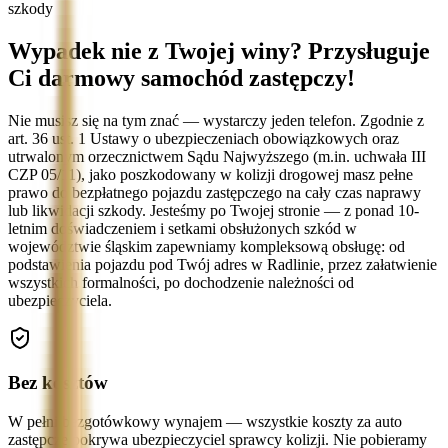
szkody
Wypadek nie z Twojej winy? Przysługuje
Ci darmowy samochód zastępczy!
Nie musisz się na tym znać — wystarczy jeden telefon. Zgodnie z
art. 36 ust. 1 Ustawy o ubezpieczeniach obowiązkowych oraz
utrwalonym orzecznictwem Sądu Najwyższego (m.in. uchwała III
CZP 05/11), jako poszkodowany w kolizji drogowej masz pełne
prawo do bezpłatnego pojazdu zastępczego na cały czas naprawy
lub likwidacji szkody. Jesteśmy po Twojej stronie — z ponad 10-
letnim doświadczeniem i setkami obsłużonych szkód w
województwie śląskim zapewniamy kompleksową obsługę: od
podstawienia pojazdu pod Twój adres w Radlinie, przez załatwienie
wszystkich formalności, po dochodzenie należności od
ubezpieczyciela.
Bez kosztów
W pełni bezgotówkowy wynajem — wszystkie koszty za auto
zastępcze pokrywa ubezpieczyciel sprawcy kolizji. Nie pobieramy