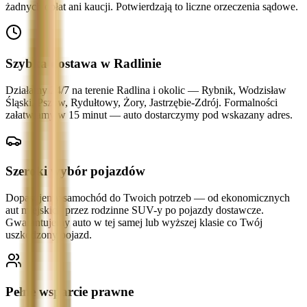
żadnych opłat ani kaucji. Potwierdzają to liczne orzeczenia sądowe.
Szybka dostawa w Radlinie
Działamy 24/7 na terenie Radlina i okolic — Rybnik, Wodzisław
Śląski, Pszów, Rydułtowy, Żory, Jastrzębie-Zdrój. Formalności
załatwiamy w 15 minut — auto dostarczymy pod wskazany adres.
Szeroki wybór pojazdów
Dopasujemy samochód do Twoich potrzeb — od ekonomicznych
aut miejskich przez rodzinne SUV-y po pojazdy dostawcze.
Gwarantujemy auto w tej samej lub wyższej klasie co Twój
uszkodzony pojazd.
Pełne wsparcie prawne