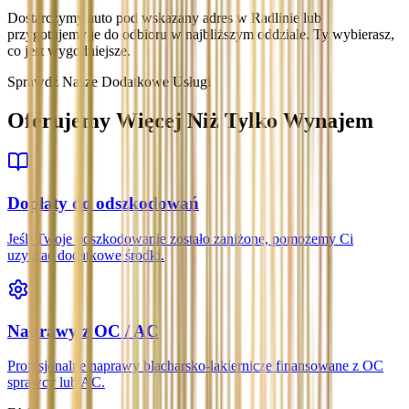
Dostarczymy auto pod wskazany adres w Radlinie lub
przygotujemy je do odbioru w najbliższym oddziale. Ty wybierasz,
co jest wygodniejsze.
Sprawdź Nasze Dodatkowe Usługi
Oferujemy Więcej Niż Tylko Wynajem
Dopłaty do odszkodowań
Jeśli Twoje odszkodowanie zostało zaniżone, pomożemy Ci
uzyskać dodatkowe środki.
Naprawy z OC / AC
Profesjonalne naprawy blacharsko-lakiernicze finansowane z OC
sprawcy lub AC.