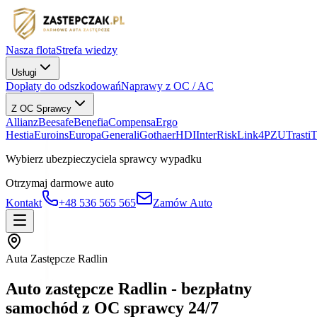
Nasza flota
Strefa wiedzy
Usługi
Dopłaty do odszkodowań
Naprawy z OC / AC
Z OC Sprawcy
Allianz
Beesafe
Benefia
Compensa
Ergo
Hestia
Euroins
Europa
Generali
Gothaer
HDI
InterRisk
Link4
PZU
Trasti
Wybierz ubezpieczyciela sprawcy wypadku
Otrzymaj darmowe auto
Kontakt
+48 536 565 565
Zamów Auto
Auta Zastępcze Radlin
Auto zastępcze Radlin - bezpłatny
samochód z OC sprawcy 24/7