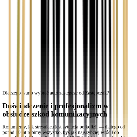
Dlaczego warto wybrać auto zastępcze od Zastępczak?
Doświadczenie i profesjonalizm w
obsłudze szkód komunikacyjnych
Rozumiemy, jak stresująca jest sytuacja po kolizji — dlatego od
ponad 10 lat robimy wszystko, byś jak najszybciej wrócił do