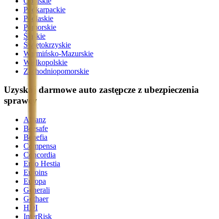
Opolskie
Podkarpackie
Podlaskie
Pomorskie
Śląskie
Świętokrzyskie
Warmińsko-Mazurskie
Wielkopolskie
Zachodniopomorskie
Uzyskaj darmowe auto zastępcze z ubezpieczenia
sprawcy
Allianz
Beesafe
Benefia
Compensa
Concordia
Ergo Hestia
Euroins
Europa
Generali
Gothaer
HDI
InterRisk