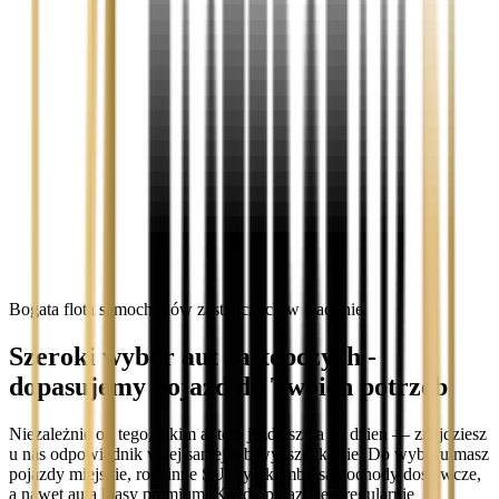
Bogata flota samochodów zastępczych w Radlinie
Szeroki wybór aut zastępczych -
dopasujemy pojazd do Twoich potrzeb
Niezależnie od tego, jakim autem jeździsz na co dzień — znajdziesz
u nas odpowiednik w tej samej lub wyższej klasie. Do wyboru masz
pojazdy miejskie, rodzinne SUV-y i kombi, samochody dostawcze,
a nawet auta klasy premium. Każdy pojazd jest regularnie