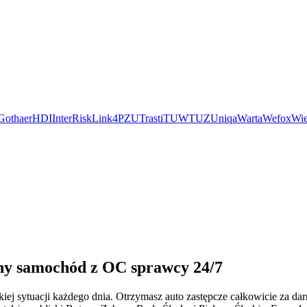
Gothaer
HDI
InterRisk
Link4
PZU
Trasti
TUW
TUZ
Uniqa
Warta
Wefox
Wie
tny samochód z OC sprawcy 24/7
iej sytuacji każdego dnia. Otrzymasz auto zastępcze całkowicie za 