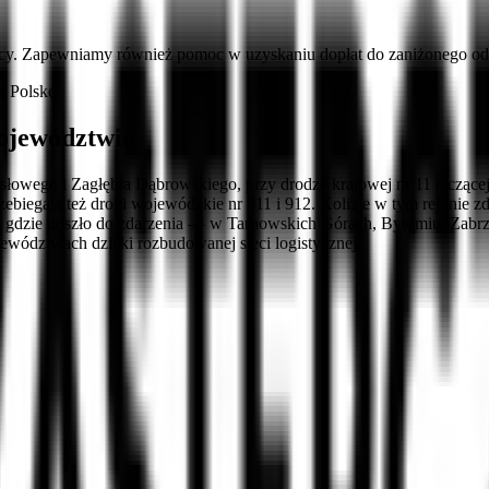
cy. Zapewniamy również pomoc w uzyskaniu dopłat do zaniżonego ods
ą Polskę
ojewództwie
wego i Zagłębia Dąbrowskiego, przy drodze krajowej nr 11 łączącej P
egają też drogi wojewódzkie nr 911 i 912. Kolizje w tym rejonie zdar
ego, gdzie doszło do zdarzenia — w Tarnowskich Górach, Bytomiu, Zabr
wództwach dzięki rozbudowanej sieci logistycznej.