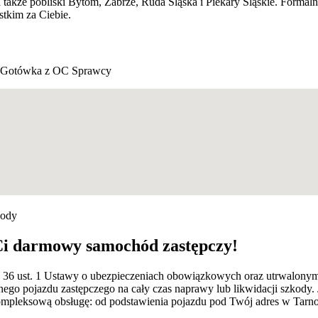
a także pobliski Bytom, Zabrze, Ruda Śląska i Piekary Śląskie. Form
tkim za Ciebie.
Gotówka z OC Sprawcy
kody
Ci darmowy samochód zastępczy!
rt. 36 ust. 1 Ustawy o ubezpieczeniach obowiązkowych oraz utrwalon
ego pojazdu zastępczego na cały czas naprawy lub likwidacji szkody.
pleksową obsługę: od podstawienia pojazdu pod Twój adres w Tarnows