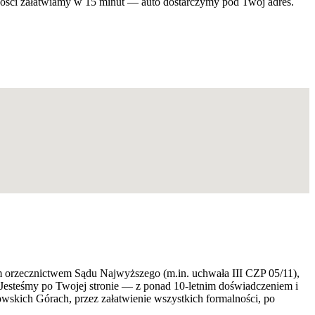
alności załatwiamy w 15 minut — auto dostarczymy pod Twój adres.
ym orzecznictwem Sądu Najwyższego (m.in. uchwała III CZP 05/11),
 Jesteśmy po Twojej stronie — z ponad 10-letnim doświadczeniem i
kich Górach, przez załatwienie wszystkich formalności, po