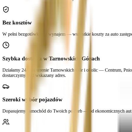
Bez kosztów
W pełni bezgotówkowy wynajem — wszystkie koszty za auto zastępcze
Szybka dostawa w Tarnowskich Górach
Działamy 24/7 na terenie Tarnowskich Gór i okolic — Centrum, Pnio
dostarczymy pod wskazany adres.
Szeroki wybór pojazdów
Dopasujemy samochód do Twoich potrzeb — od ekonomicznych aut mi