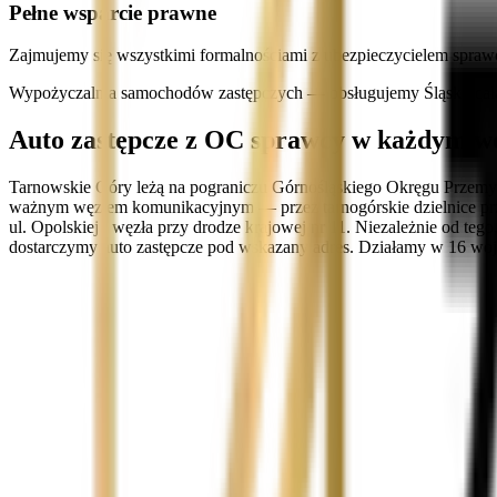
Pełne wsparcie prawne
Zajmujemy się wszystkimi formalnościami z ubezpieczycielem spraw
Wypożyczalnia samochodów zastępczych — obsługujemy Śląsk i cał
Auto zastępcze z OC sprawcy w każdym w
Tarnowskie Góry leżą na pograniczu Górnośląskiego Okręgu Przemysło
ważnym węzłem komunikacyjnym — przez tarnogórskie dzielnice przebi
ul. Opolskiej i węzła przy drodze krajowej nr 11. Niezależnie od t
dostarczymy auto zastępcze pod wskazany adres. Działamy w 16 woje