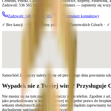
Centrum, Pnioki, Czarny Bór, Stare Tarnowice, Reperty, Pastewnik, 
Zadzwoń: 536 565 565 lub wypełnij formularz — zajmiemy się wszys
Zadzwoń: +48 536 565 565
Formularz kontaktowy
✓ Bez kaucji · ✓ Dowozimy pod dom
w Tarnowskich Górach
· ✓ 
Samochód Zastępczy należy Ci się od pierwszego dnia powstania sz
Wypadek nie z Twojej winy? Przysługuje 
Nie musisz się na tym znać — wystarczy jeden telefon. Zgodnie z a
jako poszkodowany w kolizji drogowej masz pełne prawo do bezpłatn
setkami obsłużonych szkód w województwie śląskim zapewniamy kom
dochodzenie należności od ubezpieczyciela.