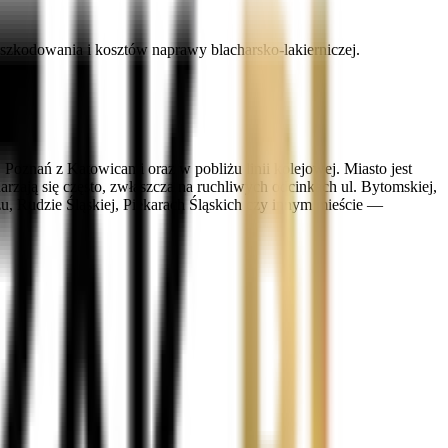
zkodowania i kosztów naprawy blacharsko-lakierniczej.
oznań z Katowicami oraz w pobliżu linii kolejowej. Miasto jest
zają się często, zwłaszcza na ruchliwych odcinkach ul. Bytomskiej,
zu, Rudzie Śląskiej, Piekarach Śląskich czy innym mieście —