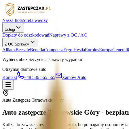
Nasza flota
Strefa wiedzy
Usługi
Dopłaty do odszkodowań
Naprawy z OC / AC
Z OC Sprawcy
Allianz
Beesafe
Benefia
Compensa
Ergo Hestia
Euroins
Europa
Generali
Wybierz ubezpieczyciela sprawcy wypadku
Otrzymaj darmowe auto
Kontakt
+48 536 565 565
Zamów Auto
Auta Zastępcze Tarnowskie Góry
Auto zastępcze Tarnowskie Góry - bezpła
Kolizja to zawsze stres — rozumiemy to, bo pomagamy osobom w tak