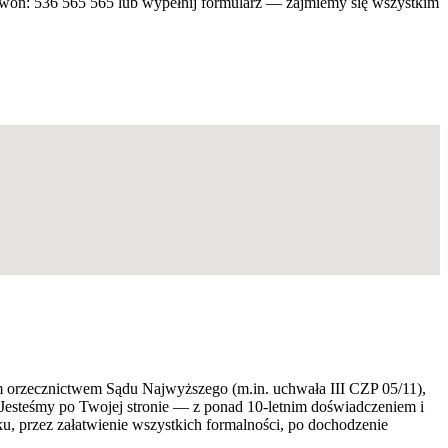
zwoń: 536 565 565 lub wypełnij formularz — zajmiemy się wszystkim
ym orzecznictwem Sądu Najwyższego (m.in. uchwała III CZP 05/11),
 Jesteśmy po Twojej stronie — z ponad 10-letnim doświadczeniem i
 przez załatwienie wszystkich formalności, po dochodzenie