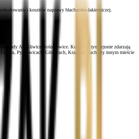
zkodowania i kosztów naprawy blacharsko-lakierniczej.
tostrady A4 Gliwice-Sośnicowice. Kolizje w tym rejonie zdarzają
— w Toszku, Pyskowicach, Gliwicach, Krapkowicach czy innym mieście