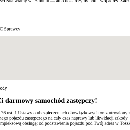
ności załatwiamy w 15 minut — auto dostarczymy pod Twój adres. Zad
C Sprawcy
kody
Ci darmowy samochód zastępczy!
rt. 36 ust. 1 Ustawy o ubezpieczeniach obowiązkowych oraz utrwalon
ego pojazdu zastępczego na cały czas naprawy lub likwidacji szkody.
leksową obsługę: od podstawienia pojazdu pod Twój adres w Toszku,