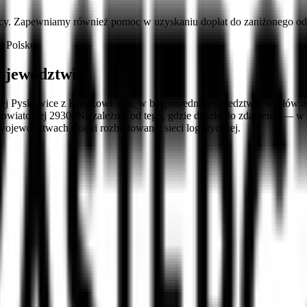
cy. Zapewniamy również pomoc w uzyskaniu dopłat do zaniżonego ods
ą Polskę
ojewództwie
ącej Pyskowice z Krapkowicami, w bezpośrednim sąsiedztwie węzłów au
gi powiatowej 2930. Niezależnie od tego, gdzie doszło do zdarzenia 
ojewództwach dzięki rozbudowanej sieci logistycznej.