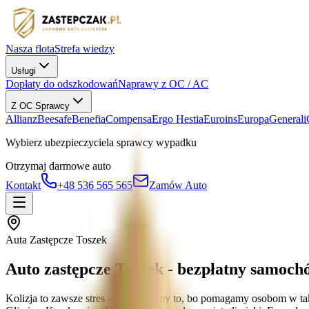
Nasza flota
Strefa wiedzy
Usługi
Dopłaty do odszkodowań
Naprawy z OC / AC
Z OC Sprawcy
Allianz
Beesafe
Benefia
Compensa
Ergo Hestia
Euroins
Europa
Generali
Wybierz ubezpieczyciela sprawcy wypadku
Otrzymaj darmowe auto
Kontakt
+48 536 565 565
Zamów Auto
Auta Zastępcze Toszek
Auto zastępcze Toszek - bezpłatny samoch
Kolizja to zawsze stres — rozumiemy to, bo pomagamy osobom w tak