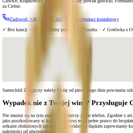
Gliwice, Krapkowice, Rudziniec oraz cały powiat gliwicki. Formal
za Ciebie.
Zadzwoń: +48 536 565 565
Formularz kontaktowy
✓ Bez kaucji · ✓ Dowozimy pod dom
w Toszku
· ✓ Gotówka z O
Samochód Zastępczy należy Ci się od pierwszego dnia powstania sz
Wypadek nie z Twojej winy? Przysługuje 
Nie musisz się na tym znać — wystarczy jeden telefon. Zgodnie z a
jako poszkodowany w kolizji drogowej masz pełne prawo do bezpłatn
setkami obsłużonych szkód w województwie śląskim zapewniamy komp
należności od ubezpieczyciela.