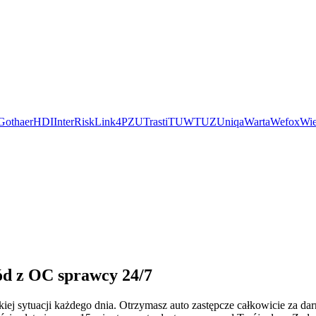
Gothaer
HDI
InterRisk
Link4
PZU
Trasti
TUW
TUZ
Uniqa
Warta
Wefox
Wie
ód z OC sprawcy 24/7
iej sytuacji każdego dnia. Otrzymasz auto zastępcze całkowicie za 