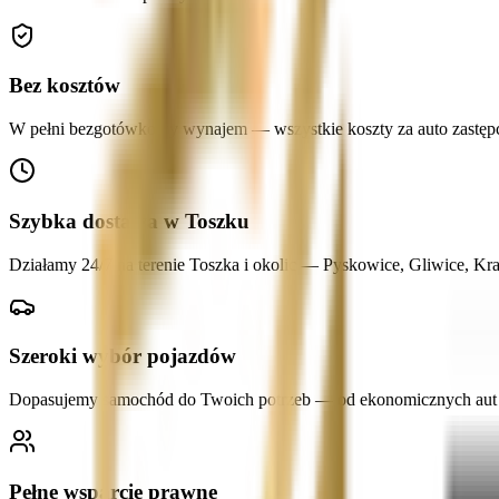
Bez kosztów
W pełni bezgotówkowy wynajem — wszystkie koszty za auto zastępcze
Szybka dostawa w Toszku
Działamy 24/7 na terenie Toszka i okolic — Pyskowice, Gliwice, K
Szeroki wybór pojazdów
Dopasujemy samochód do Twoich potrzeb — od ekonomicznych aut mi
Pełne wsparcie prawne