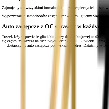
Zajmujemy się wszystkimi formalnościami z ubezpieczycielem spraw
Wypożyczalnia samochodów zastępczych — obsługujemy Śląsk i cał
Auto zastępcze z OC sprawcy w każdym w
Toszek leży w powiecie gliwickim, przy drodze krajowej nr 40 łącz
się często, zwłaszcza na ruchliwych odcinkach ul. Gliwickiej i dro
— dostarczymy auto zastępcze pod wskazany adres. Działamy w 16 w