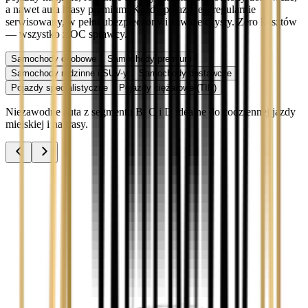
a nawet auta klasy premium. Każdy pojazd jest regularnie
serwisowany, w pełni ubezpieczony i zawsze czysty. Zero kosztów
— wszystko z OC sprawcy.
Samochody osobowe
Samochody premium
Samochody rodzinne i SUV-y
Samochody dostawcze
Pojazdy specjalistyczne
Pojazdy ciężarowe (TIR)
Niezawodne auta z segmentu B, C i D idealne do codziennej jazdy
miejskiej i na trasy.
Audi A3
Zobacz
Audi A4
Zobacz
Ford Focus