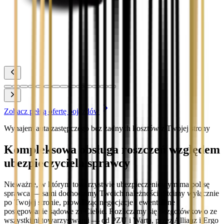
Toyota Prius
Zobacz
Toyota Yaris
Zobacz
Zobacz pełną ofertę pojazdów
Wynajem auta zastępczego bez żadnych kosztów z Twojej strony
Kompleksowa obsługa roszczeń względem
ubezpieczyciela sprawcy
Nieważne, w którym towarzystwie ubezpieczeniowym ma polisę
sprawca — sami dochodzimy Twoich należności. Stoimy wyłącznie
po Twojej stronie, prowadząc negocjacje i ewentualne
postępowanie sądowe za Ciebie. Rozliczamy się bezgotówkowo ze
wszystkimi towarzystwami — od PZU i Warta, przez Allianz i Ergo