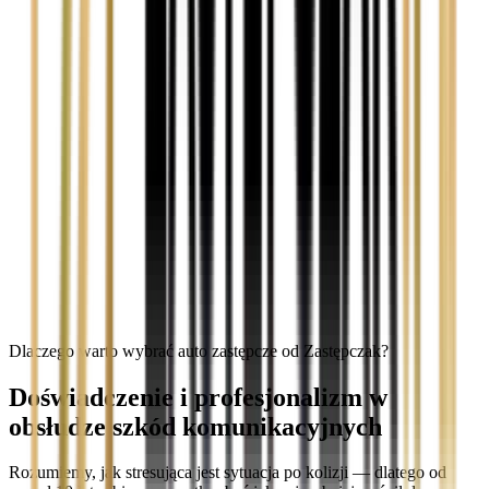
Dlaczego warto wybrać auto zastępcze od Zastępczak?
Doświadczenie i profesjonalizm w
obsłudze szkód komunikacyjnych
Rozumiemy, jak stresująca jest sytuacja po kolizji — dlatego od