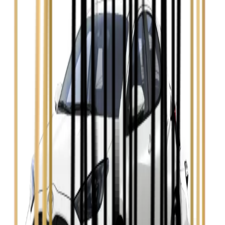
Zobacz
Ford Mondeo
Zobacz
Hyundai i30
Zobacz
Opel Astra
Zobacz
Opel Insignia
Zobacz
Seat Leon
Zobacz
Skoda Fabia