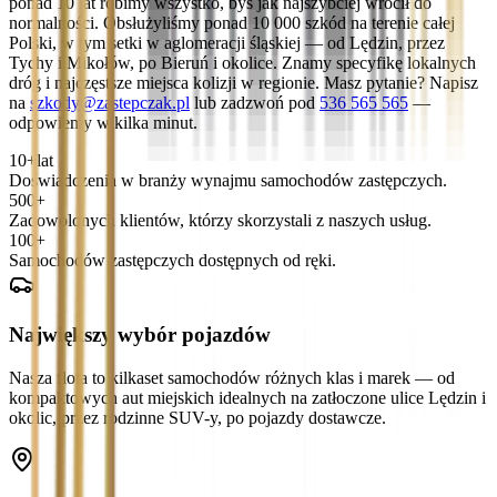
ponad 10 lat robimy wszystko, byś jak najszybciej wrócił do
normalności. Obsłużyliśmy ponad 10 000 szkód na terenie całej
Polski, w tym setki w aglomeracji śląskiej — od Lędzin, przez
Tychy i Mikołów, po Bieruń i okolice. Znamy specyfikę lokalnych
dróg i najczęstsze miejsca kolizji w regionie. Masz pytanie? Napisz
na
szkody@zastepczak.pl
lub zadzwoń pod
536 565 565
—
odpowiemy w kilka minut.
10+
lat
Doświadczenia w branży wynajmu samochodów zastępczych.
500+
Zadowolonych klientów, którzy skorzystali z naszych usług.
100+
Samochodów zastępczych dostępnych od ręki.
Największy wybór pojazdów
Nasza flota to kilkaset samochodów różnych klas i marek — od
kompaktowych aut miejskich idealnych na zatłoczone ulice Lędzin i
okolic, przez rodzinne SUV-y, po pojazdy dostawcze.