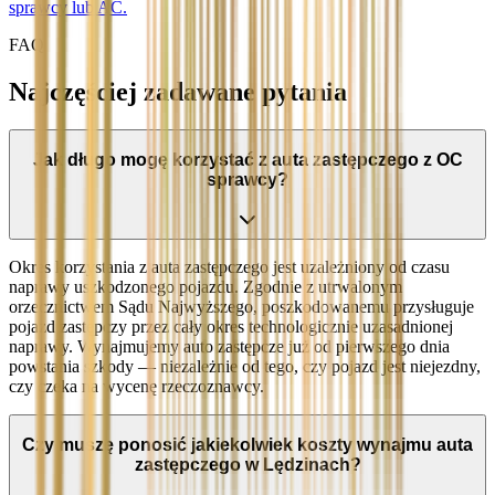
sprawcy lub AC.
FAQ
Najczęściej zadawane pytania
Jak długo mogę korzystać z auta zastępczego z OC
sprawcy?
Okres korzystania z auta zastępczego jest uzależniony od czasu
naprawy uszkodzonego pojazdu. Zgodnie z utrwalonym
orzecznictwem Sądu Najwyższego, poszkodowanemu przysługuje
pojazd zastępczy przez cały okres technologicznie uzasadnionej
naprawy. Wynajmujemy auto zastępcze już od pierwszego dnia
powstania szkody — niezależnie od tego, czy pojazd jest niejezdny,
czy czeka na wycenę rzeczoznawcy.
Czy muszę ponosić jakiekolwiek koszty wynajmu auta
zastępczego w Lędzinach?