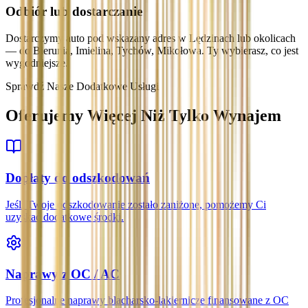
Odbiór lub dostarczanie
Dostarczymy auto pod wskazany adres w Lędzinach lub okolicach
— do Bierunia, Imielina, Tychów, Mikołowa. Ty wybierasz, co jest
wygodniejsze.
Sprawdź Nasze Dodatkowe Usługi
Oferujemy Więcej Niż Tylko Wynajem
Dopłaty do odszkodowań
Jeśli Twoje odszkodowanie zostało zaniżone, pomożemy Ci
uzyskać dodatkowe środki.
Naprawy z OC / AC
Profesjonalne naprawy blacharsko-lakiernicze finansowane z OC