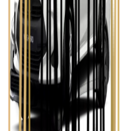
Zobacz
Skoda Kamiq
Zobacz
Skoda Octavia
Zobacz
Toyota Avensis
Zobacz
Toyota Camry
Zobacz
Toyota Corolla
Zobacz