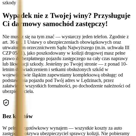
szkody
Wypadek nie z Twojej winy? Przysługuje
Ci darmowy samochód zastępczy!
Nie musisz się na tym znać — wystarczy jeden telefon. Zgodnie z
art. 36 ust. 1 Ustawy o ubezpieczeniach obowiązkowych oraz
utrwalonym orzecznictwem Sądu Najwyższego (m.in. uchwała III
CZP 05/11), jako poszkodowany w kolizji drogowej masz pełne
prawo do bezpłatnego pojazdu zastępczego na cały czas naprawy
lub likwidacji szkody. Jesteśmy po Twojej stronie — z ponad 10-
letnim doświadczeniem i setkami obsłużonych szkód w
województwie śląskim zapewniamy kompleksową obsługę: od
podstawienia pojazdu pod Twój adres w Lędzinach, przez
załatwienie wszystkich formalności, po dochodzenie należności od
ubezpieczyciela.
Bez kosztów
W pełni bezgotówkowy wynajem — wszystkie koszty za auto
zastępcze pokrywa ubezpieczyciel sprawcy kolizji. Nie pobieramy