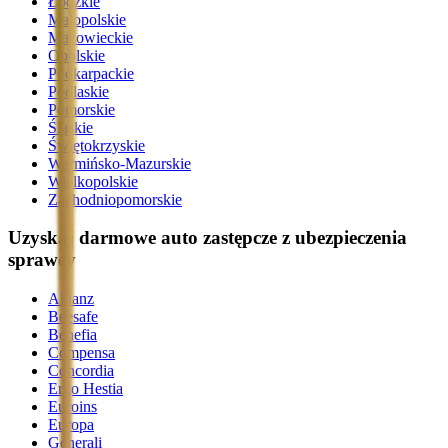
Łódzkie
Małopolskie
Mazowieckie
Opolskie
Podkarpackie
Podlaskie
Pomorskie
Śląskie
Świętokrzyskie
Warmińsko-Mazurskie
Wielkopolskie
Zachodniopomorskie
Uzyskaj darmowe auto zastępcze z ubezpieczenia
sprawcy
Allianz
Beesafe
Benefia
Compensa
Concordia
Ergo Hestia
Euroins
Europa
Generali