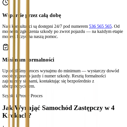
Wsparcie przez całą dobę
Nasi konsultanci są dostępni 24/7 pod numerem
536 565 565
. Od
momentu zgłoszenia szkody po zwrot pojazdu — na każdym etapie
możesz liczyć na naszą pomoc.
Minimum formalności
Uprościliśmy proces wynajmu do minimum — wystarczy dowód
osobisty, prawo jazdy i numer szkody. Resztą formalności
zajmujemy się sami, kontaktując się bezpośrednio z
ubezpieczycielem.
Szybki i Prosty Proces
Jak Wynająć Samochód Zastępczy w 4
Krokach?