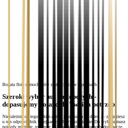
Bogata flota samochodów zastępczych w Lędzinach
Szeroki wybór aut zastępczych -
dopasujemy pojazd do Twoich potrzeb
Niezależnie od tego, jakim autem jeździsz na co dzień — znajdziesz
u nas odpowiednik w tej samej lub wyższej klasie. Do wyboru masz
pojazdy miejskie, rodzinne SUV-y i kombi, samochody dostawcze,