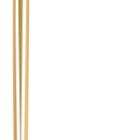
Nie wypełniaj tego pola
Imię i nazwisko / Firma
*
Numer telefonu
*
Marka i model uszkodzonego pojazdu
Ubezpieczyciel sprawcy