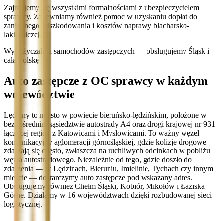
Zajmujemy się wszystkimi formalnościami z ubezpieczycielem
sprawcy. Zapewniamy również pomoc w uzyskaniu dopłat do
zaniżonego odszkodowania i kosztów naprawy blacharsko-
lakierniczej.
Wypożyczalnia samochodów zastępczych — obsługujemy Śląsk i
całą Polskę
Auto zastępcze z OC sprawcy w każdym
województwie
Lędziny to miasto w powiecie bieruńsko-lędzińskim, położone w
bezpośrednim sąsiedztwie autostrady A4 oraz drogi krajowej nr 931
łączącej region z Katowicami i Mysłowicami. To ważny węzeł
komunikacyjny aglomeracji górnośląskiej, gdzie kolizje drogowe
zdarzają się często, zwłaszcza na ruchliwych odcinkach w pobliżu
węzła autostradowego. Niezależnie od tego, gdzie doszło do
zdarzenia — w Lędzinach, Bieruniu, Imielinie, Tychach czy innym
mieście — dostarczymy auto zastępcze pod wskazany adres.
Obsługujemy również Chełm Śląski, Kobiór, Mikołów i Łaziska
Górne. Działamy w 16 województwach dzięki rozbudowanej sieci
logistycznej.