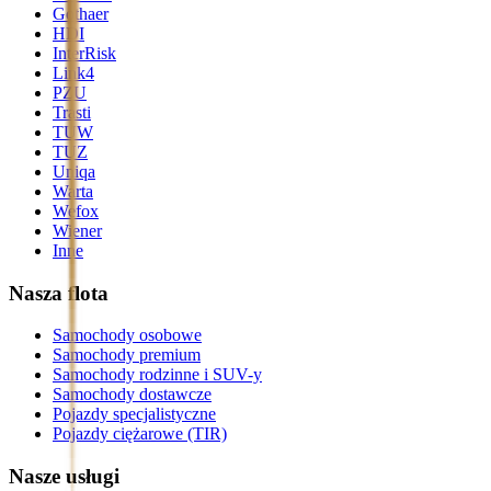
Gothaer
HDI
InterRisk
Link4
PZU
Trasti
TUW
TUZ
Uniqa
Warta
Wefox
Wiener
Inne
Nasza flota
Samochody osobowe
Samochody premium
Samochody rodzinne i SUV-y
Samochody dostawcze
Pojazdy specjalistyczne
Pojazdy ciężarowe (TIR)
Nasze usługi