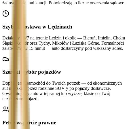
żadnych opłat ani kaucji. Potwierdzają to liczne orzeczenia sądowe.
Szybka dostawa w Lędzinach
Działamy 24/7 na terenie Lędzin i okolic — Bieruń, Imielin, Chełm
Śląski, Kobiór oraz Tychy, Mikołów i Łaziska Górne. Formalności
załatwiamy w 15 minut — auto dostarczymy pod wskazany adres.
Szeroki wybór pojazdów
Dopasujemy samochód do Twoich potrzeb — od ekonomicznych
aut miejskich przez rodzinne SUV-y po pojazdy dostawcze.
Gwarantujemy auto w tej samej lub wyższej klasie co Twój
uszkodzony pojazd.
Pełne wsparcie prawne