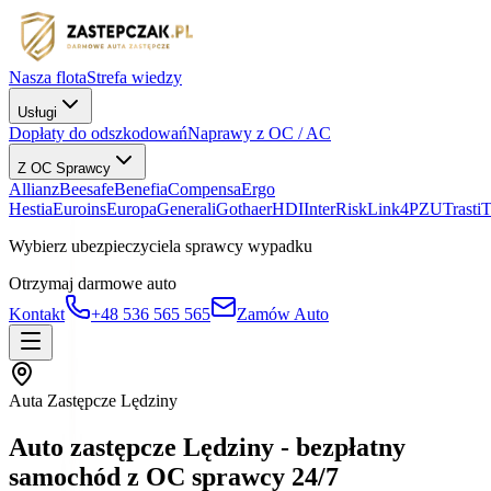
Nasza flota
Strefa wiedzy
Usługi
Dopłaty do odszkodowań
Naprawy z OC / AC
Z OC Sprawcy
Allianz
Beesafe
Benefia
Compensa
Ergo
Hestia
Euroins
Europa
Generali
Gothaer
HDI
InterRisk
Link4
PZU
Trasti
Wybierz ubezpieczyciela sprawcy wypadku
Otrzymaj darmowe auto
Kontakt
+48 536 565 565
Zamów Auto
Auta Zastępcze Lędziny
Auto zastępcze Lędziny - bezpłatny
samochód z OC sprawcy 24/7