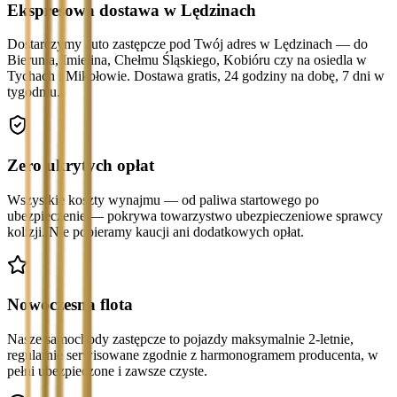
Ekspresowa dostawa w Lędzinach
Dostarczymy auto zastępcze pod Twój adres w Lędzinach — do
Bierunia, Imielina, Chełmu Śląskiego, Kobióru czy na osiedla w
Tychach i Mikołowie. Dostawa gratis, 24 godziny na dobę, 7 dni w
tygodniu.
Zero ukrytych opłat
Wszystkie koszty wynajmu — od paliwa startowego po
ubezpieczenie — pokrywa towarzystwo ubezpieczeniowe sprawcy
kolizji. Nie pobieramy kaucji ani dodatkowych opłat.
Nowoczesna flota
Nasze samochody zastępcze to pojazdy maksymalnie 2-letnie,
regularnie serwisowane zgodnie z harmonogramem producenta, w
pełni ubezpieczone i zawsze czyste.