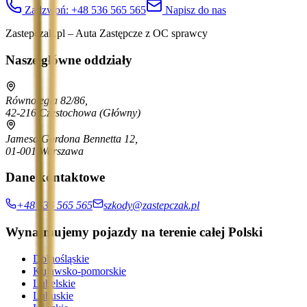
Zadzwoń:
+48 536 565 565
Napisz do nas
Zastepczak.pl – Auta Zastępcze z OC sprawcy
Nasze główne oddziały
Równoległa 82/86,
42-216 Częstochowa
(Główny)
Jamesa Gordona Bennetta 12,
01-001 Warszawa
Dane kontaktowe
+48 536 565 565
szkody@zastepczak.pl
Wynajmujemy pojazdy na terenie całej Polski
Dolnośląskie
Kujawsko-pomorskie
Lubelskie
Lubuskie