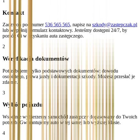
1
Kontakt
Zadzwoń pod numer
536 565 565
, napisz na
szkody@zastepczak.pl
lub wypełnij formularz kontaktowy. Jesteśmy dostępni 24/7, by
pomóc Ci w uzyskaniu auta zastępczego.
2
Weryfikacja dokumentów
Potrzebujemy tylko podstawowych dokumentów: dowodu
osobistego, prawa jazdy i dokumentacji szkody. Możesz przesłać je
zdalnie.
3
Wybór pojazdu
Wspólnie wybierzemy samochód zastępczy dopasowany do Twoich
potrzeb. Gwarantujemy auto w tej samej lub wyższej klasie.
4