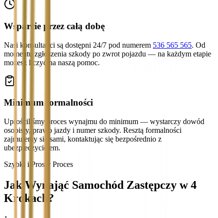
Wsparcie przez całą dobę
Nasi konsultanci są dostępni 24/7 pod numerem
536 565 565
. Od
momentu zgłoszenia szkody po zwrot pojazdu — na każdym etapie
możesz liczyć na naszą pomoc.
Minimum formalności
Uprościliśmy proces wynajmu do minimum — wystarczy dowód
osobisty, prawo jazdy i numer szkody. Resztą formalności
zajmujemy się sami, kontaktując się bezpośrednio z
ubezpieczycielem.
Szybki i Prosty Proces
Jak Wynająć Samochód Zastępczy w 4
Krokach?