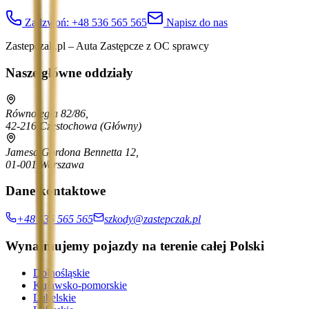
Zadzwoń:
+48 536 565 565
Napisz do nas
Zastepczak.pl – Auta Zastępcze z OC sprawcy
Nasze główne oddziały
Równoległa 82/86,
42-216 Częstochowa
(Główny)
Jamesa Gordona Bennetta 12,
01-001 Warszawa
Dane kontaktowe
+48 536 565 565
szkody@zastepczak.pl
Wynajmujemy pojazdy na terenie całej Polski
Dolnośląskie
Kujawsko-pomorskie
Lubelskie