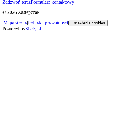
Zadzwoń teraz
Formularz kontaktowy
©
2026
Zastepczak
|
Mapa strony
|
Polityka prywatności
|
Ustawienia cookies
Powered by
Sitefy.pl