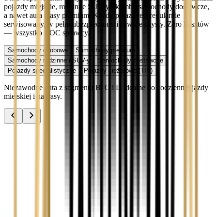
pojazdy miejskie, rodzinne SUV-y i kombi, samochody dostawcze,
a nawet auta klasy premium. Każdy pojazd jest regularnie
serwisowany, w pełni ubezpieczony i zawsze czysty. Zero kosztów
— wszystko z OC sprawcy.
Samochody osobowe
Samochody premium
Samochody rodzinne i SUV-y
Samochody dostawcze
Pojazdy specjalistyczne
Pojazdy ciężarowe (TIR)
Niezawodne auta z segmentu B, C i D idealne do codziennej jazdy
miejskiej i na trasy.
Audi A3
Zobacz
Audi A4
Zobacz
Ford Focus