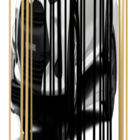
Skoda Fabia
Zobacz
Skoda Kamiq
Zobacz
Skoda Octavia
Zobacz
Toyota Avensis
Zobacz
Toyota Camry
Zobacz
Toyota Corolla
Zobacz