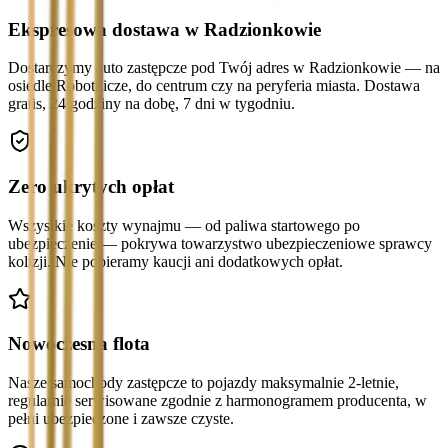
Ekspresowa dostawa w Radzionkowie
Dostarczymy auto zastępcze pod Twój adres w Radzionkowie — na
osiedle Robotnicze, do centrum czy na peryferia miasta. Dostawa
gratis, 24 godziny na dobę, 7 dni w tygodniu.
Zero ukrytych opłat
Wszystkie koszty wynajmu — od paliwa startowego po
ubezpieczenie — pokrywa towarzystwo ubezpieczeniowe sprawcy
kolizji. Nie pobieramy kaucji ani dodatkowych opłat.
Nowoczesna flota
Nasze samochody zastępcze to pojazdy maksymalnie 2-letnie,
regularnie serwisowane zgodnie z harmonogramem producenta, w
pełni ubezpieczone i zawsze czyste.