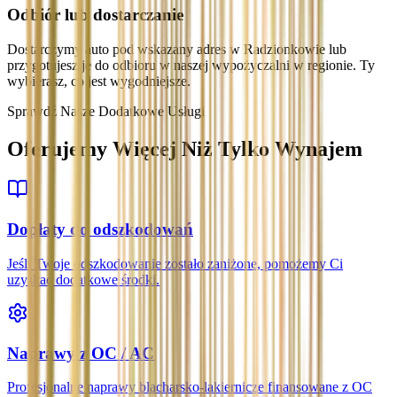
Odbiór lub dostarczanie
Dostarczymy auto pod wskazany adres w Radzionkowie lub
przygotujesz je do odbioru w naszej wypożyczalni w regionie. Ty
wybierasz, co jest wygodniejsze.
Sprawdź Nasze Dodatkowe Usługi
Oferujemy Więcej Niż Tylko Wynajem
Dopłaty do odszkodowań
Jeśli Twoje odszkodowanie zostało zaniżone, pomożemy Ci
uzyskać dodatkowe środki.
Naprawy z OC / AC
Profesjonalne naprawy blacharsko-lakiernicze finansowane z OC