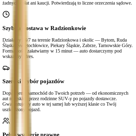
żadnych opłat ani kaucji. Potwierdzają to liczne orzeczenia sądowe.
Szybka dostawa w Radzionkowie
Działamy 24/7 na terenie Radzionkowa i okolic — Bytom, Ruda
Śląska, Świętochłowice, Piekary Śląskie, Zabrze, Tarnowskie Góry.
Formalności załatwiamy w 15 minut — auto dostarczymy pod
wskazany adres.
Szeroki wybór pojazdów
Dopasujemy samochód do Twoich potrzeb — od ekonomicznych
aut miejskich przez rodzinne SUV-y po pojazdy dostawcze.
Gwarantujemy auto w tej samej lub wyższej klasie co Twój
uszkodzony pojazd.
Pełne wsparcie prawne