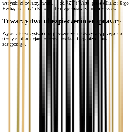
wszystkimi towarzystwami — od PZU i Warta, przez Allianz i Ergo
Hestia, po Link4 i Euroins. Ty nie ponosisz żadnych kosztów.
Towarzystwa ubezpieczeniowe sprawcy
Wybierz towarzystwo ubezpieczeniowe sprawcy, aby przejść do
strony z informacjami o formalnościach i organizacji auta
zastępczego.