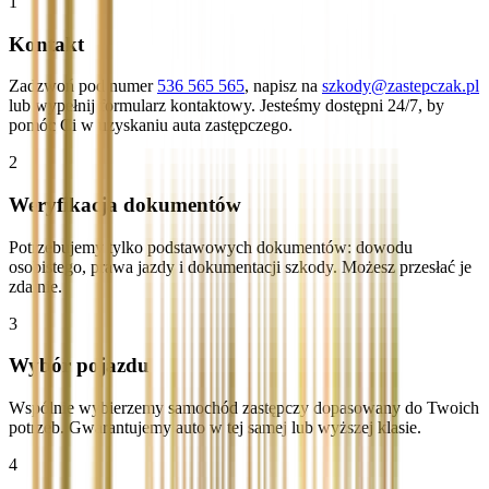
1
Kontakt
Zadzwoń pod numer
536 565 565
, napisz na
szkody@zastepczak.pl
lub wypełnij formularz kontaktowy. Jesteśmy dostępni 24/7, by
pomóc Ci w uzyskaniu auta zastępczego.
2
Weryfikacja dokumentów
Potrzebujemy tylko podstawowych dokumentów: dowodu
osobistego, prawa jazdy i dokumentacji szkody. Możesz przesłać je
zdalnie.
3
Wybór pojazdu
Wspólnie wybierzemy samochód zastępczy dopasowany do Twoich
potrzeb. Gwarantujemy auto w tej samej lub wyższej klasie.
4