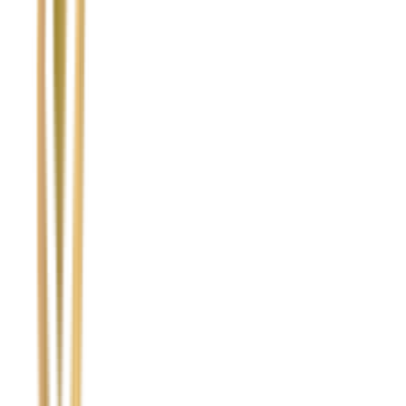
Nie wypełniaj tego pola
Imię i nazwisko / Firma
*
Numer telefonu
*
Marka i model uszkodzonego pojazdu
Ubezpieczyciel sprawcy