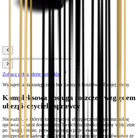
Toyota Prius
Zobacz
Toyota Yaris
Zobacz
Zobacz pełną ofertę pojazdów
Wynajem auta zastępczego bez żadnych kosztów z Twojej strony
Kompleksowa obsługa roszczeń względem
ubezpieczyciela sprawcy
Nieważne, w którym towarzystwie ubezpieczeniowym ma polisę
sprawca — sami dochodzimy Twoich należności. Stoimy wyłącznie
po Twojej stronie, prowadząc negocjacje i ewentualne
postępowanie sądowe za Ciebie. Rozliczamy się bezgotówkowo ze