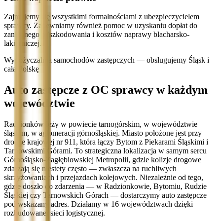
Zajmujemy się wszystkimi formalnościami z ubezpieczycielem
sprawcy. Zapewniamy również pomoc w uzyskaniu dopłat do
zaniżonego odszkodowania i kosztów naprawy blacharsko-
lakierniczej.
Wypożyczalnia samochodów zastępczych — obsługujemy Śląsk i
całą Polskę
Auto zastępcze z OC sprawcy w każdym
województwie
Radzionków leży w powiecie tarnogórskim, w województwie
śląskim, w aglomeracji górnośląskiej. Miasto położone jest przy
drodze krajowej nr 911, która łączy Bytom z Piekarami Śląskimi i
Tarnowskimi Górami. To strategiczna lokalizacja w samym sercu
Górnośląsko-Zagłębiowskiej Metropolii, gdzie kolizje drogowe
zdarzają się niestety często — zwłaszcza na ruchliwych
skrzyżowaniach i przejazdach kolejowych. Niezależnie od tego,
gdzie doszło do zdarzenia — w Radzionkowie, Bytomiu, Rudzie
Śląskiej czy Tarnowskich Górach — dostarczymy auto zastępcze
pod wskazany adres. Działamy w 16 województwach dzięki
rozbudowanej sieci logistycznej.