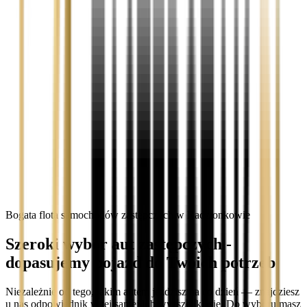
Bogata flota samochodów zastępczych w Radzionkowie
Szeroki wybór aut zastępczych -
dopasujemy pojazd do Twoich potrzeb
Niezależnie od tego, jakim autem jeździsz na co dzień — znajdziesz
u nas odpowiednik w tej samej lub wyższej klasie. Do wyboru masz