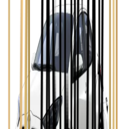
Zobacz
Ford Mondeo
Zobacz
Hyundai i30
Zobacz
Opel Astra
Zobacz
Opel Insignia
Zobacz
Seat Leon
Zobacz