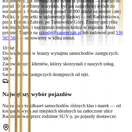
Rozumiemy, jak stresująca jest sytuacja po kolizji — dlatego od
ponad 10 lat robimy wszystko, byś jak najszybciej wrócił do
normalności. Obsłużyliśmy ponad 10 000 szkód na terenie całej
Polski, w tym setki w aglomeracji śląskiej — od Radzionkowa,
przez Bytom i Zabrze, po Tarnowskie Góry. Znamy specyfikę
lokalnych dróg i najczęstsze miejsca kolizji w regionie. Masz
pytanie? Napisz na
szkody@zastepczak.pl
lub zadzwoń pod
536
565 565
— odpowiemy w kilka minut.
10+
lat
Doświadczenia w branży wynajmu samochodów zastępczych.
500+
Zadowolonych klientów, którzy skorzystali z naszych usług.
100+
Samochodów zastępczych dostępnych od ręki.
Największy wybór pojazdów
Nasza flota to kilkaset samochodów różnych klas i marek — od
kompaktowych aut miejskich idealnych na zatłoczone ulice
Radzionkowa, przez rodzinne SUV-y, po pojazdy dostawcze.