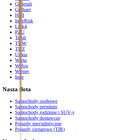
Generali
Gothaer
HDI
InterRisk
Link4
PZU
Trasti
TUW
TUZ
Uniqa
Warta
Wefox
Wiener
Inne
Nasza flota
Samochody osobowe
Samochody premium
Samochody rodzinne i SUV-y
Samochody dostawcze
Pojazdy specjalistyczne
Pojazdy ciężarowe (TIR)