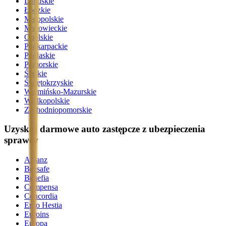
Lubuskie
Łódzkie
Małopolskie
Mazowieckie
Opolskie
Podkarpackie
Podlaskie
Pomorskie
Śląskie
Świętokrzyskie
Warmińsko-Mazurskie
Wielkopolskie
Zachodniopomorskie
Uzyskaj darmowe auto zastępcze z ubezpieczenia
sprawcy
Allianz
Beesafe
Benefia
Compensa
Concordia
Ergo Hestia
Euroins
Europa