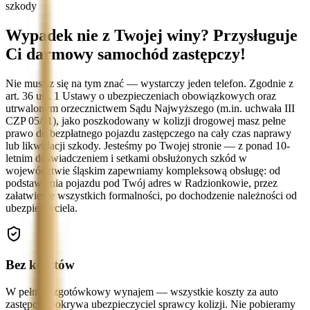
szkody
Wypadek nie z Twojej winy? Przysługuje
Ci darmowy samochód zastępczy!
Nie musisz się na tym znać — wystarczy jeden telefon. Zgodnie z
art. 36 ust. 1 Ustawy o ubezpieczeniach obowiązkowych oraz
utrwalonym orzecznictwem Sądu Najwyższego (m.in. uchwała III
CZP 05/11), jako poszkodowany w kolizji drogowej masz pełne
prawo do bezpłatnego pojazdu zastępczego na cały czas naprawy
lub likwidacji szkody. Jesteśmy po Twojej stronie — z ponad 10-
letnim doświadczeniem i setkami obsłużonych szkód w
województwie śląskim zapewniamy kompleksową obsługę: od
podstawienia pojazdu pod Twój adres w Radzionkowie, przez
załatwienie wszystkich formalności, po dochodzenie należności od
ubezpieczyciela.
Bez kosztów
W pełni bezgotówkowy wynajem — wszystkie koszty za auto
zastępcze pokrywa ubezpieczyciel sprawcy kolizji. Nie pobieramy