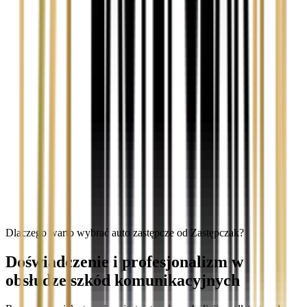
Dlaczego warto wybrać auto zastępcze od Zastępczak?
Doświadczenie i profesjonalizm w
obsłudze szkód komunikacyjnych