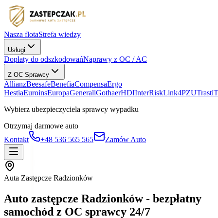
Nasza flota
Strefa wiedzy
Usługi
Dopłaty do odszkodowań
Naprawy z OC / AC
Z OC Sprawcy
Allianz
Beesafe
Benefia
Compensa
Ergo
Hestia
Euroins
Europa
Generali
Gothaer
HDI
InterRisk
Link4
PZU
Trasti
Wybierz ubezpieczyciela sprawcy wypadku
Otrzymaj darmowe auto
Kontakt
+48 536 565 565
Zamów Auto
Auta Zastępcze Radzionków
Auto zastępcze Radzionków - bezpłatny
samochód z OC sprawcy 24/7