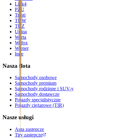
Link4
PZU
Trasti
TUW
TUZ
Uniqa
Warta
Wefox
Wiener
Inne
Nasza flota
Samochody osobowe
Samochody premium
Samochody rodzinne i SUV-y
Samochody dostawcze
Pojazdy specjalistyczne
Pojazdy ciężarowe (TIR)
Nasze usługi
Auta zastępcze
Tiry zastępcze