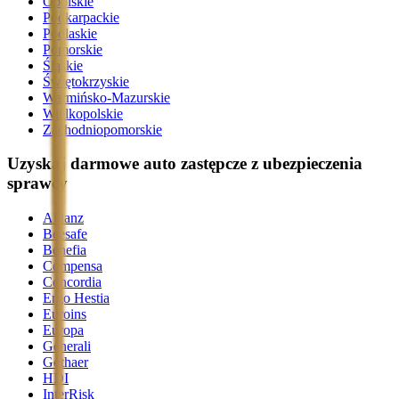
Opolskie
Podkarpackie
Podlaskie
Pomorskie
Śląskie
Świętokrzyskie
Warmińsko-Mazurskie
Wielkopolskie
Zachodniopomorskie
Uzyskaj darmowe auto zastępcze z ubezpieczenia
sprawcy
Allianz
Beesafe
Benefia
Compensa
Concordia
Ergo Hestia
Euroins
Europa
Generali
Gothaer
HDI
InterRisk