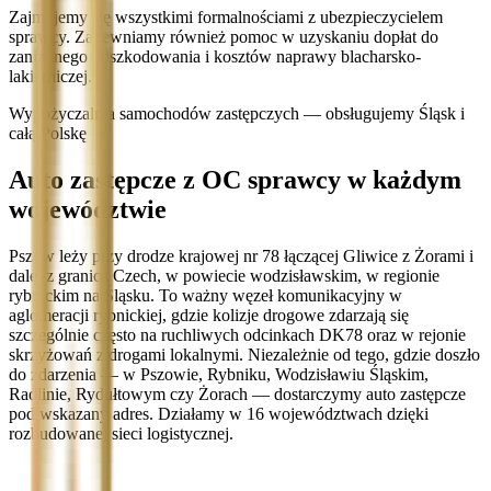
Zajmujemy się wszystkimi formalnościami z ubezpieczycielem
sprawcy. Zapewniamy również pomoc w uzyskaniu dopłat do
zaniżonego odszkodowania i kosztów naprawy blacharsko-
lakierniczej.
Wypożyczalnia samochodów zastępczych — obsługujemy Śląsk i
całą Polskę
Auto zastępcze z OC sprawcy w każdym
województwie
Pszów leży przy drodze krajowej nr 78 łączącej Gliwice z Żorami i
dalej z granicą Czech, w powiecie wodzisławskim, w regionie
rybnickim na Śląsku. To ważny węzeł komunikacyjny w
aglomeracji rybnickiej, gdzie kolizje drogowe zdarzają się
szczególnie często na ruchliwych odcinkach DK78 oraz w rejonie
skrzyżowań z drogami lokalnymi. Niezależnie od tego, gdzie doszło
do zdarzenia — w Pszowie, Rybniku, Wodzisławiu Śląskim,
Radlinie, Rydułtowym czy Żorach — dostarczymy auto zastępcze
pod wskazany adres. Działamy w 16 województwach dzięki
rozbudowanej sieci logistycznej.