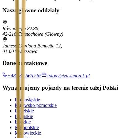
Nasze główne oddziały
Równoległa 82/86,
42-216 Częstochowa
(Główny)
Jamesa Gordona Bennetta 12,
01-001 Warszawa
Dane kontaktowe
+48 536 565 565
szkody@zastepczak.pl
Wynajmujemy pojazdy na terenie całej Polski
Dolnośląskie
Kujawsko-pomorskie
Lubelskie
Lubuskie
Łódzkie
Małopolskie
Mazowieckie