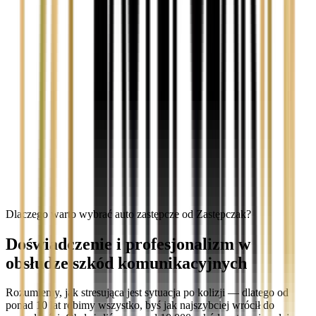
Dlaczego warto wybrać auto zastępcze od Zastępczak?
Doświadczenie i profesjonalizm w
obsłudze szkód komunikacyjnych
Rozumiemy, jak stresująca jest sytuacja po kolizji — dlatego od
ponad 10 lat robimy wszystko, byś jak najszybciej wrócił do