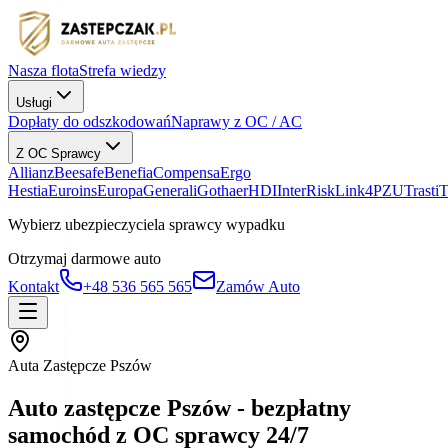
Nasza flota
Strefa wiedzy
Usługi
Dopłaty do odszkodowań
Naprawy z OC / AC
Z OC Sprawcy
Allianz
Beesafe
Benefia
Compensa
Ergo
Hestia
Euroins
Europa
Generali
Gothaer
HDI
InterRisk
Link4
PZU
Trasti
Wybierz ubezpieczyciela sprawcy wypadku
Otrzymaj darmowe auto
Kontakt
+48 536 565 565
Zamów Auto
Auta Zastępcze Pszów
Auto zastępcze Pszów - bezpłatny
samochód z OC sprawcy 24/7