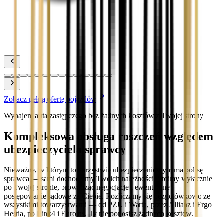
Zobacz
Toyota Yaris
Zobacz
Zobacz pełną ofertę pojazdów
Wynajem auta zastępczego bez żadnych kosztów z Twojej strony
Kompleksowa obsługa roszczeń względem
ubezpieczyciela sprawcy
Nieważne, w którym towarzystwie ubezpieczeniowym ma polisę
sprawca — sami dochodzimy Twoich należności. Stoimy wyłącznie
po Twojej stronie, prowadząc negocjacje i ewentualne
postępowanie sądowe za Ciebie. Rozliczamy się bezgotówkowo ze
wszystkimi towarzystwami — od PZU i Warta, przez Allianz i Ergo
Hestia, po Link4 i Euroins. Ty nie ponosisz żadnych kosztów.