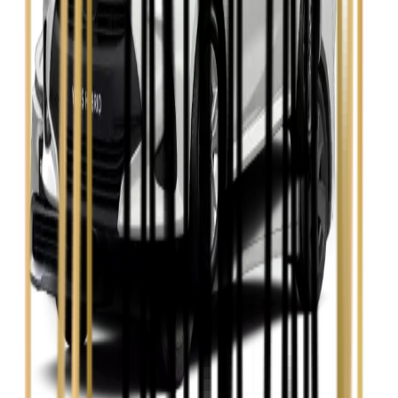
Zobacz
Skoda Kamiq
Zobacz
Skoda Octavia
Zobacz
Toyota Avensis
Zobacz
Toyota Camry
Zobacz
Toyota Corolla
Zobacz
Toyota Prius