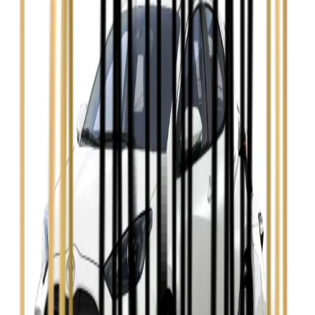
Ford Mondeo
Zobacz
Hyundai i30
Zobacz
Opel Astra
Zobacz
Opel Insignia
Zobacz
Seat Leon
Zobacz
Skoda Fabia