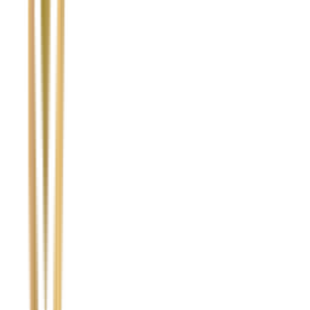
Imię i nazwisko / Firma
*
Numer telefonu
*
Marka i model uszkodzonego pojazdu
Ubezpieczyciel sprawcy