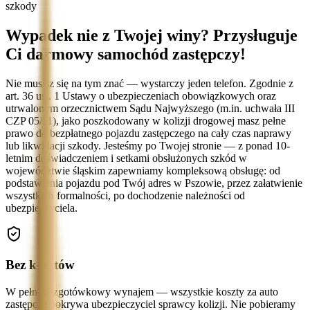
szkody
Wypadek nie z Twojej winy? Przysługuje
Ci darmowy samochód zastępczy!
Nie musisz się na tym znać — wystarczy jeden telefon. Zgodnie z
art. 36 ust. 1 Ustawy o ubezpieczeniach obowiązkowych oraz
utrwalonym orzecznictwem Sądu Najwyższego (m.in. uchwała III
CZP 05/11), jako poszkodowany w kolizji drogowej masz pełne
prawo do bezpłatnego pojazdu zastępczego na cały czas naprawy
lub likwidacji szkody. Jesteśmy po Twojej stronie — z ponad 10-
letnim doświadczeniem i setkami obsłużonych szkód w
województwie śląskim zapewniamy kompleksową obsługę: od
podstawienia pojazdu pod Twój adres w Pszowie, przez załatwienie
wszystkich formalności, po dochodzenie należności od
ubezpieczyciela.
Bez kosztów
W pełni bezgotówkowy wynajem — wszystkie koszty za auto
zastępcze pokrywa ubezpieczyciel sprawcy kolizji. Nie pobieramy