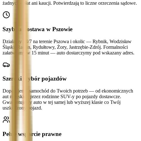
żadnych opłat ani kaucji. Potwierdzają to liczne orzeczenia sądowe.
Szybka dostawa w Pszowie
Działamy 24/7 na terenie Pszowa i okolic — Rybnik, Wodzisław
Śląski, Radlin, Rydułtowy, Żory, Jastrzębie-Zdrój. Formalności
załatwiamy w 15 minut — auto dostarczymy pod wskazany adres.
Szeroki wybór pojazdów
Dopasujemy samochód do Twoich potrzeb — od ekonomicznych
aut miejskich przez rodzinne SUV-y po pojazdy dostawcze.
Gwarantujemy auto w tej samej lub wyższej klasie co Twój
uszkodzony pojazd.
Pełne wsparcie prawne