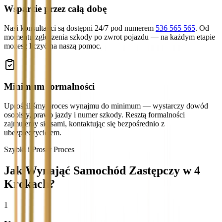
Wsparcie przez całą dobę
Nasi konsultanci są dostępni 24/7 pod numerem
536 565 565
. Od
momentu zgłoszenia szkody po zwrot pojazdu — na każdym etapie
możesz liczyć na naszą pomoc.
Minimum formalności
Uprościliśmy proces wynajmu do minimum — wystarczy dowód
osobisty, prawo jazdy i numer szkody. Resztą formalności
zajmujemy się sami, kontaktując się bezpośrednio z
ubezpieczycielem.
Szybki i Prosty Proces
Jak Wynająć Samochód Zastępczy w 4
Krokach?
1