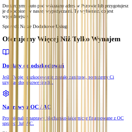
Dostarczymy auto pod wskazany adres w Pszowie lub przygotujesz
je do odbioru w naszej wypożyczalni. Ty wybierasz, co jest
wygodniejsze.
Sprawdź Nasze Dodatkowe Usługi
Oferujemy Więcej Niż Tylko Wynajem
Dopłaty do odszkodowań
Jeśli Twoje odszkodowanie zostało zaniżone, pomożemy Ci
uzyskać dodatkowe środki.
Naprawy z OC / AC
Profesjonalne naprawy blacharsko-lakiernicze finansowane z OC
sprawcy lub AC.