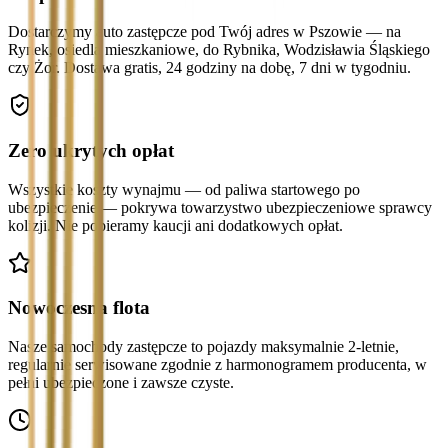
Dostarczymy auto zastępcze pod Twój adres w Pszowie — na
Rynek, osiedla mieszkaniowe, do Rybnika, Wodzisławia Śląskiego
czy Żor. Dostawa gratis, 24 godziny na dobę, 7 dni w tygodniu.
Zero ukrytych opłat
Wszystkie koszty wynajmu — od paliwa startowego po
ubezpieczenie — pokrywa towarzystwo ubezpieczeniowe sprawcy
kolizji. Nie pobieramy kaucji ani dodatkowych opłat.
Nowoczesna flota
Nasze samochody zastępcze to pojazdy maksymalnie 2-letnie,
regularnie serwisowane zgodnie z harmonogramem producenta, w
pełni ubezpieczone i zawsze czyste.