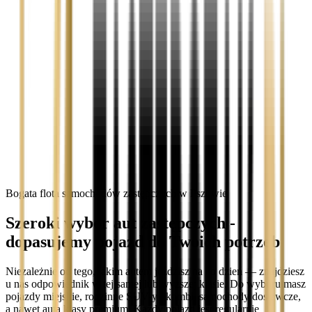
Bogata flota samochodów zastępczych w Pszowie
Szeroki wybór aut zastępczych -
dopasujemy pojazd do Twoich potrzeb
Niezależnie od tego, jakim autem jeździsz na co dzień — znajdziesz
u nas odpowiednik w tej samej lub wyższej klasie. Do wyboru masz
pojazdy miejskie, rodzinne SUV-y i kombi, samochody dostawcze,
a nawet auta klasy premium. Każdy pojazd jest regularnie