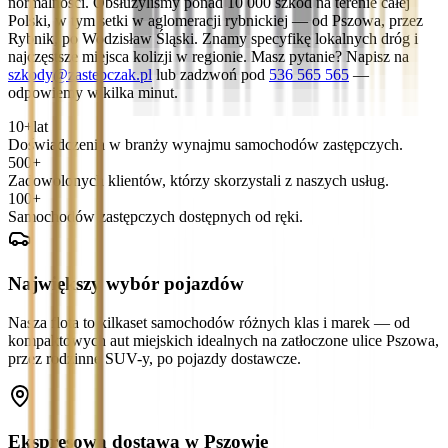
normalności. Obsłużyliśmy ponad 10 000 szkód na terenie całej
Polski, w tym setki w aglomeracji rybnickiej — od Pszowa, przez
Rybnik, po Wodzisław Śląski. Znamy specyfikę lokalnych dróg i
najczęstsze miejsca kolizji w regionie. Masz pytanie? Napisz na
szkody@zastepczak.pl
lub zadzwoń pod
536 565 565
—
odpowiemy w kilka minut.
10+
lat
Doświadczenia w branży wynajmu samochodów zastępczych.
500+
Zadowolonych klientów, którzy skorzystali z naszych usług.
100+
Samochodów zastępczych dostępnych od ręki.
Największy wybór pojazdów
Nasza flota to kilkaset samochodów różnych klas i marek — od
kompaktowych aut miejskich idealnych na zatłoczone ulice Pszowa,
przez rodzinne SUV-y, po pojazdy dostawcze.
Ekspresowa dostawa w Pszowie