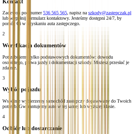
Kontakt
Zadzwoń pod numer
536 565 565
, napisz na
szkody@zastepczak.pl
lub wypełnij formularz kontaktowy. Jesteśmy dostępni 24/7, by
pomóc Ci w uzyskaniu auta zastępczego.
2
Weryfikacja dokumentów
Potrzebujemy tylko podstawowych dokumentów: dowodu
osobistego, prawa jazdy i dokumentacji szkody. Możesz przesłać je
zdalnie.
3
Wybór pojazdu
Wspólnie wybierzemy samochód zastępczy dopasowany do Twoich
potrzeb. Gwarantujemy auto w tej samej lub wyższej klasie.
4
Odbiór lub dostarczanie