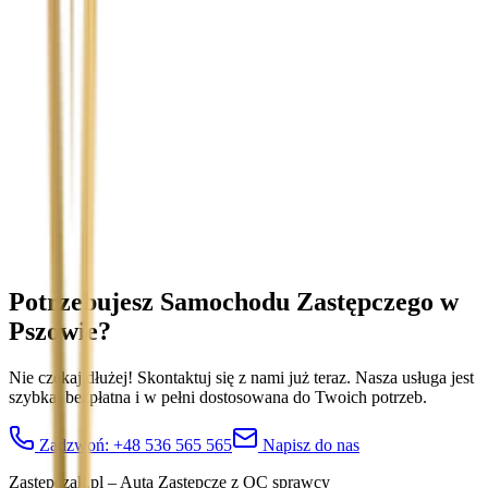
Temat
Treść wiadomości (opcjonalnie)
Wyrażam zgodę na przetwarzanie moich danych osobowych w
celu obsługi zapytania. Zobacz
Politykę Prywatności
.
Potrzebujesz Samochodu Zastępczego
w
Pszowie
?
Nie czekaj dłużej! Skontaktuj się z nami już teraz. Nasza usługa jest
szybka, bezpłatna i w pełni dostosowana do Twoich potrzeb.
Zadzwoń:
+48 536 565 565
Napisz do nas
Zastepczak.pl – Auta Zastępcze z OC sprawcy