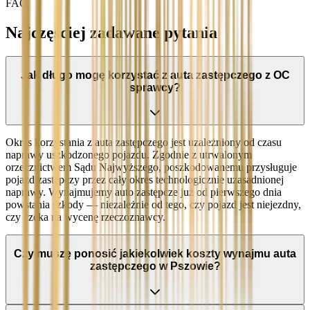
FAQ
Najczęściej zadawane pytania
Jak długo mogę korzystać z auta zastępczego z OC
sprawcy?
Okres korzystania z auta zastępczego jest uzależniony od czasu
naprawy uszkodzonego pojazdu. Zgodnie z utrwalonym
orzecznictwem Sądu Najwyższego, poszkodowanemu przysługuje
pojazd zastępczy przez cały okres technologicznie uzasadnionej
naprawy. Wynajmujemy auto zastępcze już od pierwszego dnia
powstania szkody — niezależnie od tego, czy pojazd jest niejezdny,
czy czeka na wycenę rzeczoznawcy.
Czy muszę ponosić jakiekolwiek koszty wynajmu auta
zastępczego w Pszowie?