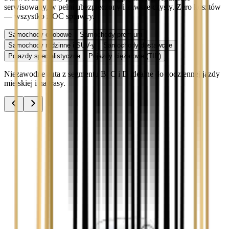
serwisowany, w pełni ubezpieczony i zawsze czysty. Zero kosztów
— wszystko z OC sprawcy.
Samochody osobowe
Samochody premium
Samochody rodzinne i SUV-y
Samochody dostawcze
Pojazdy specjalistyczne
Pojazdy ciężarowe (TIR)
Niezawodne auta z segmentu B, C i D idealne do codziennej jazdy
miejskiej i na trasy.
Audi A3
Zobacz
Audi A4
Zobacz
Ford Focus
Zobacz