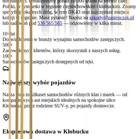
normalności. Obsłużyliśmy ponad 10 000 szkód na terenie całej
Polski, w tym setki w regionie częstochowskim i kłobuckim. Znamy
specyfikę lokalnych dróg, w tym DK43 oraz najczęstsze miejsca
kolizji w regionie. Masz pytanie? Napisz na
szkody@zastepczak.pl
lub zadzwoń pod
536 565 565
— odpowiemy w kilka minut.
10+
lat
Doświadczenia w branży wynajmu samochodów zastępczych.
500+
Zadowolonych klientów, którzy skorzystali z naszych usług.
100+
Samochodów zastępczych dostępnych od ręki.
Największy wybór pojazdów
Nasza flota to kilkaset samochodów różnych klas i marek — od
kompaktowych aut miejskich idealnych na spokojne ulice
Kłobucka, przez rodzinne SUV-y, po pojazdy dostawcze.
Ekspresowa dostawa w Kłobucku