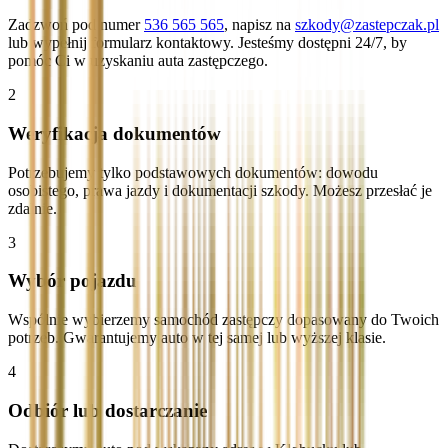
Zadzwoń pod numer
536 565 565
, napisz na
szkody@zastepczak.pl
lub wypełnij formularz kontaktowy. Jesteśmy dostępni 24/7, by
pomóc Ci w uzyskaniu auta zastępczego.
2
Weryfikacja dokumentów
Potrzebujemy tylko podstawowych dokumentów: dowodu
osobistego, prawa jazdy i dokumentacji szkody. Możesz przesłać je
zdalnie.
3
Wybór pojazdu
Wspólnie wybierzemy samochód zastępczy dopasowany do Twoich
potrzeb. Gwarantujemy auto w tej samej lub wyższej klasie.
4
Odbiór lub dostarczanie