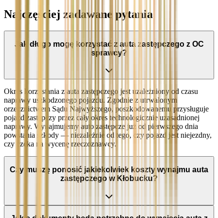
Najczęściej zadawane pytania
Jak długo mogę korzystać z auta zastępczego z OC
sprawcy?
Okres korzystania z auta zastępczego jest uzależniony od czasu
naprawy uszkodzonego pojazdu. Zgodnie z utrwalonym
orzecznictwem Sądu Najwyższego, poszkodowanemu przysługuje
pojazd zastępczy przez cały okres technologicznie uzasadnionej
naprawy. Wynajmujemy auto zastępcze już od pierwszego dnia
powstania szkody — niezależnie od tego, czy pojazd jest niejezdny,
czy czeka na wycenę rzeczoznawcy.
Czy muszę ponosić jakiekolwiek koszty wynajmu auta
zastępczego w Kłobucku?