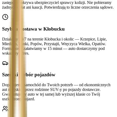
zastępcze pokrywa ubezpieczyciel sprawcy kolizji. Nie pobieramy
żadnych opłat ani kaucji. Potwierdzają to liczne orzeczenia sądowe.
Szybka dostawa w Kłobucku
Działamy 24/7 na terenie Kłobucka i okolic — Krzepice, Lipie,
Miedźno, Panki, Popów, Przystajń, Wręczyca Wielka, Opatów.
Formalności załatwiamy w 15 minut — auto dostarczymy pod
wskazany adres.
Szeroki wybór pojazdów
Dopasujemy samochód do Twoich potrzeb — od ekonomicznych
aut miejskich przez rodzinne SUV-y po pojazdy dostawcze.
Gwarantujemy auto w tej samej lub wyższej klasie co Twój
uszkodzony pojazd.