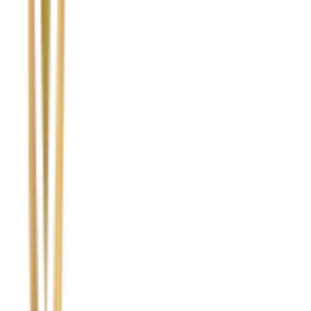
Imię i nazwisko / Firma
*
Numer telefonu
*
Marka i model uszkodzonego pojazdu
Ubezpieczyciel sprawcy