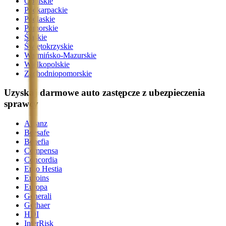
Opolskie
Podkarpackie
Podlaskie
Pomorskie
Śląskie
Świętokrzyskie
Warmińsko-Mazurskie
Wielkopolskie
Zachodniopomorskie
Uzyskaj darmowe auto zastępcze z ubezpieczenia
sprawcy
Allianz
Beesafe
Benefia
Compensa
Concordia
Ergo Hestia
Euroins
Europa
Generali
Gothaer
HDI
InterRisk