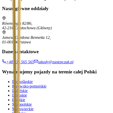
Nasze główne oddziały
Równoległa 82/86,
42-216 Częstochowa
(Główny)
Jamesa Gordona Bennetta 12,
01-001 Warszawa
Dane kontaktowe
+48 536 565 565
szkody@zastepczak.pl
Wynajmujemy pojazdy na terenie całej Polski
Dolnośląskie
Kujawsko-pomorskie
Lubelskie
Lubuskie
Łódzkie
Małopolskie
Mazowieckie