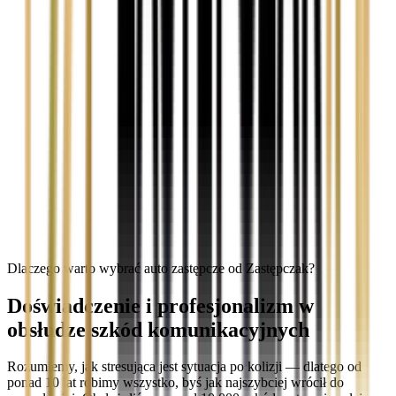
Dlaczego warto wybrać auto zastępcze od Zastępczak?
Doświadczenie i profesjonalizm w
obsłudze szkód komunikacyjnych
Rozumiemy, jak stresująca jest sytuacja po kolizji — dlatego od
ponad 10 lat robimy wszystko, byś jak najszybciej wrócił do