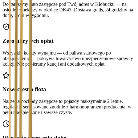
Dostarczymy auto zastępcze pod Twój adres w Kłobucku — na
osiedle, rynek czy w okolice DK43. Dostawa gratis, 24 godziny na
dobę, 7 dni w tygodniu.
Zero ukrytych opłat
Wszystkie koszty wynajmu — od paliwa startowego po
ubezpieczenie — pokrywa towarzystwo ubezpieczeniowe sprawcy
kolizji. Nie pobieramy kaucji ani dodatkowych opłat.
Nowoczesna flota
Nasze samochody zastępcze to pojazdy maksymalnie 2-letnie,
regularnie serwisowane zgodnie z harmonogramem producenta, w
pełni ubezpieczone i zawsze czyste.
Wsparcie przez całą dobę