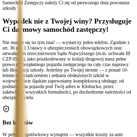
Samochód Zastępczy należy Ci się od pierwszego dnia powstania
szkody
Wypadek nie z Twojej winy? Przysługuje
Ci darmowy samochód zastępczy!
Nie musisz się na tym znać — wystarczy jeden telefon. Zgodnie z
art. 36 ust. 1 Ustawy o ubezpieczeniach obowiązkowych oraz
utrwalonym orzecznictwem Sądu Najwyższego (m.in. uchwała III
CZP 05/11), jako poszkodowany w kolizji drogowej masz pełne
prawo do bezpłatnego pojazdu zastępczego na cały czas naprawy
lub likwidacji szkody. Jesteśmy po Twojej stronie — z ponad 10-
letnim doświadczeniem i setkami obsłużonych szkód w
województwie śląskim zapewniamy kompleksową obsługę: od
podstawienia pojazdu pod Twój adres w Kłobucku, przez
załatwienie wszystkich formalności, po dochodzenie należności od
ubezpieczyciela.
Bez kosztów
W pełni bezgotówkowy wynajem — wszystkie koszty za auto