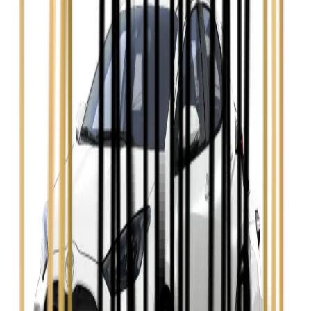
Ford Mondeo
Zobacz
Hyundai i30
Zobacz
Opel Astra
Zobacz
Opel Insignia
Zobacz
Seat Leon
Zobacz
Skoda Fabia