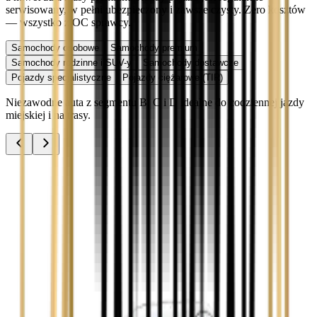
serwisowany, w pełni ubezpieczony i zawsze czysty. Zero kosztów
— wszystko z OC sprawcy.
Samochody osobowe
Samochody premium
Samochody rodzinne i SUV-y
Samochody dostawcze
Pojazdy specjalistyczne
Pojazdy ciężarowe (TIR)
Niezawodne auta z segmentu B, C i D idealne do codziennej jazdy
miejskiej i na trasy.
Audi A3
Zobacz
Audi A4
Zobacz
Ford Focus
Zobacz