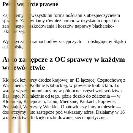
Pełne wsparcie prawne
Zajmujemy się wszystkimi formalnościami z ubezpieczycielem
sprawcy. Zapewniamy również pomoc w uzyskaniu dopłat do
zaniżonego odszkodowania i kosztów naprawy blacharsko-
lakierniczej.
Wypożyczalnia samochodów zastępczych — obsługujemy Śląsk i
całą Polskę
Auto zastępcze z OC sprawcy w każdym
województwie
Kłobuck leży przy drodze krajowej nr 43 łączącej Częstochowę z
Wieluniem, w Kotlinie Kłobuckiej, w powiecie kłobuckim. To
ważny węzeł komunikacyjny w północnej części województwa
śląskiego. Niezależnie od tego, gdzie doszło do zdarzenia — w
Kłobucku, Krzepicach, Lipiu, Miedźnie, Pankach, Popowie,
Przystajni, Wręczycy Wielkiej, Opatowie czy innym mieście —
dostarczymy auto zastępcze pod wskazany adres. Działamy w 16
województwach dzięki rozbudowanej sieci logistycznej.