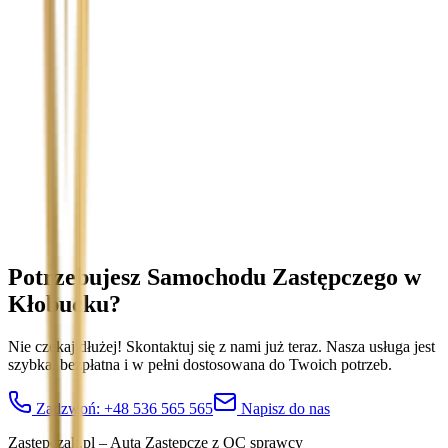
Temat
Treść wiadomości (opcjonalnie)
Wyrażam zgodę na przetwarzanie moich danych osobowych w
celu obsługi zapytania. Zobacz
Politykę Prywatności
.
Potrzebujesz Samochodu Zastępczego
w
Kłobucku
?
Nie czekaj dłużej! Skontaktuj się z nami już teraz. Nasza usługa jest
szybka, bezpłatna i w pełni dostosowana do Twoich potrzeb.
Zadzwoń:
+48 536 565 565
Napisz do nas
Zastepczak.pl – Auta Zastępcze z OC sprawcy