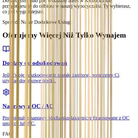
Dostarczymy auto pod wskazany adres w Kłobucku lub
przygotujesz je do odbioru w naszej wypożyczalni. Ty wybierasz,
co jest wygodniejsze.
Sprawdź Nasze Dodatkowe Usługi
Oferujemy Więcej Niż Tylko Wynajem
Dopłaty do odszkodowań
Jeśli Twoje odszkodowanie zostało zaniżone, pomożemy Ci
uzyskać dodatkowe środki.
Naprawy z OC / AC
Profesjonalne naprawy blacharsko-lakiernicze finansowane z OC
sprawcy lub AC.
FAQ