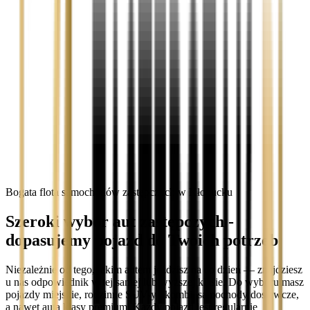
Bogata flota samochodów zastępczych w Kłobucku
Szeroki wybór aut zastępczych -
dopasujemy pojazd do Twoich potrzeb
Niezależnie od tego, jakim autem jeździsz na co dzień — znajdziesz
u nas odpowiednik w tej samej lub wyższej klasie. Do wyboru masz
pojazdy miejskie, rodzinne SUV-y i kombi, samochody dostawcze,
a nawet auta klasy premium. Każdy pojazd jest regularnie