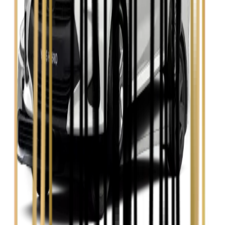
Zobacz
Skoda Kamiq
Zobacz
Skoda Octavia
Zobacz
Toyota Avensis
Zobacz
Toyota Camry
Zobacz
Toyota Corolla
Zobacz
Toyota Prius