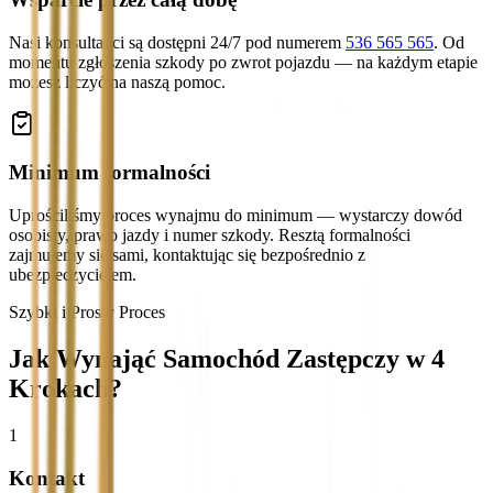
Nasi konsultanci są dostępni 24/7 pod numerem
536 565 565
. Od
momentu zgłoszenia szkody po zwrot pojazdu — na każdym etapie
możesz liczyć na naszą pomoc.
Minimum formalności
Uprościliśmy proces wynajmu do minimum — wystarczy dowód
osobisty, prawo jazdy i numer szkody. Resztą formalności
zajmujemy się sami, kontaktując się bezpośrednio z
ubezpieczycielem.
Szybki i Prosty Proces
Jak Wynająć Samochód Zastępczy w 4
Krokach?
1
Kontakt