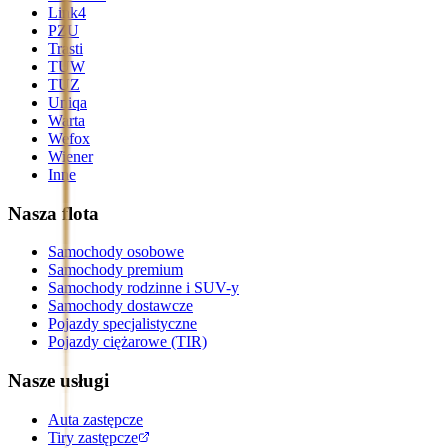
Link4
PZU
Trasti
TUW
TUZ
Uniqa
Warta
Wefox
Wiener
Inne
Nasza flota
Samochody osobowe
Samochody premium
Samochody rodzinne i SUV-y
Samochody dostawcze
Pojazdy specjalistyczne
Pojazdy ciężarowe (TIR)
Nasze usługi
Auta zastępcze
Tiry zastępcze