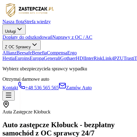
Nasza flota
Strefa wiedzy
Usługi
Dopłaty do odszkodowań
Naprawy z OC / AC
Z OC Sprawcy
Allianz
Beesafe
Benefia
Compensa
Ergo
Hestia
Euroins
Europa
Generali
Gothaer
HDI
InterRisk
Link4
PZU
Trasti
Wybierz ubezpieczyciela sprawcy wypadku
Otrzymaj darmowe auto
Kontakt
+48 536 565 565
Zamów Auto
Auta Zastępcze Kłobuck
Auto zastępcze Kłobuck - bezpłatny
samochód z OC sprawcy 24/7