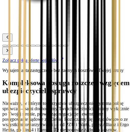
Zobacz
Toyota Yaris
Zobacz
Zobacz pełną ofertę pojazdów
Wynajem auta zastępczego bez żadnych kosztów z Twojej strony
Kompleksowa obsługa roszczeń względem
ubezpieczyciela sprawcy
Nieważne, w którym towarzystwie ubezpieczeniowym ma polisę
sprawca — sami dochodzimy Twoich należności. Stoimy wyłącznie
po Twojej stronie, prowadząc negocjacje i ewentualne
postępowanie sądowe za Ciebie. Rozliczamy się bezgotówkowo ze
wszystkimi towarzystwami — od PZU i Warta, przez Allianz i Ergo
Hestia, po Link4 i Euroins. Ty nie ponosisz żadnych kosztów.