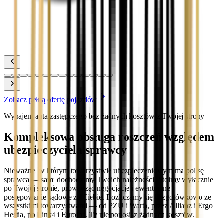
Zobacz
Toyota Yaris
Zobacz
Zobacz pełną ofertę pojazdów
Wynajem auta zastępczego bez żadnych kosztów z Twojej strony
Kompleksowa obsługa roszczeń względem
ubezpieczyciela sprawcy
Nieważne, w którym towarzystwie ubezpieczeniowym ma polisę
sprawca — sami dochodzimy Twoich należności. Stoimy wyłącznie
po Twojej stronie, prowadząc negocjacje i ewentualne
postępowanie sądowe za Ciebie. Rozliczamy się bezgotówkowo ze
wszystkimi towarzystwami — od PZU i Warta, przez Allianz i Ergo
Hestia, po Link4 i Euroins. Ty nie ponosisz żadnych kosztów.