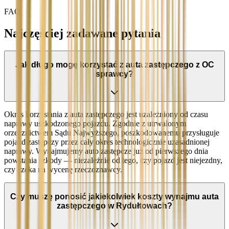
FAQ
Najczęściej zadawane pytania
Jak długo mogę korzystać z auta zastępczego z OC
sprawcy?
Okres korzystania z auta zastępczego jest uzależniony od czasu
naprawy uszkodzonego pojazdu. Zgodnie z utrwalonym
orzecznictwem Sądu Najwyższego, poszkodowanemu przysługuje
pojazd zastępczy przez cały okres technologicznie uzasadnionej
naprawy. Wynajmujemy auto zastępcze już od pierwszego dnia
powstania szkody — niezależnie od tego, czy pojazd jest niejezdny,
czy czeka na wycenę rzeczoznawcy.
Czy muszę ponosić jakiekolwiek koszty wynajmu auta
zastępczego w Rydułtowach?