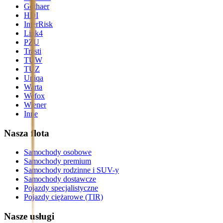
Gothaer
HDI
InterRisk
Link4
PZU
Trasti
TUW
TUZ
Uniqa
Warta
Wefox
Wiener
Inne
Nasza flota
Samochody osobowe
Samochody premium
Samochody rodzinne i SUV-y
Samochody dostawcze
Pojazdy specjalistyczne
Pojazdy ciężarowe (TIR)
Nasze usługi