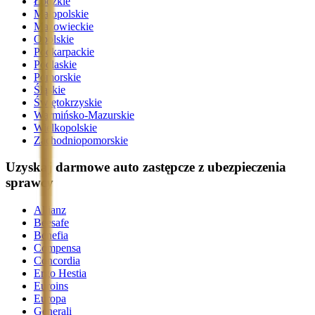
Łódzkie
Małopolskie
Mazowieckie
Opolskie
Podkarpackie
Podlaskie
Pomorskie
Śląskie
Świętokrzyskie
Warmińsko-Mazurskie
Wielkopolskie
Zachodniopomorskie
Uzyskaj darmowe auto zastępcze z ubezpieczenia
sprawcy
Allianz
Beesafe
Benefia
Compensa
Concordia
Ergo Hestia
Euroins
Europa
Generali