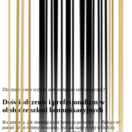
Dlaczego warto wybrać auto zastępcze od Zastępczak?
Doświadczenie i profesjonalizm w
obsłudze szkód komunikacyjnych
Rozumiemy, jak stresująca jest sytuacja po kolizji — dlatego od
ponad 10 lat robimy wszystko, byś jak najszybciej wrócił do