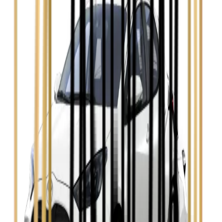
Ford Mondeo
Zobacz
Hyundai i30
Zobacz
Opel Astra
Zobacz
Opel Insignia
Zobacz
Seat Leon
Zobacz
Skoda Fabia