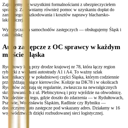
Zajmujemy się wszystkimi formalnościami z ubezpieczycielem
sprawcy. Zapewniamy również pomoc w uzyskaniu dopłat do
zaniżonego odszkodowania i kosztów naprawy blacharsko-
lakierniczej.
Wypożyczalnia samochodów zastępczych — obsługujemy Śląsk i
całą Polskę
Auto zastępcze z OC sprawcy w każdym
mieście Śląska
Rydułtowy leżą przy drodze krajowej nr 78, która łączy region
rybnicki z węzłami autostrady A1 i A4. To ważny szlak
komunikacyjny w południowej części Śląska, którym codziennie
przejeżdżają tysiące kierowców. Kolizje na DK78 i w okolicach
Rydułtów zdarzają się regularnie, zwłaszcza na newralgicznych
skrzyżowaniach z ul. Plebiscytową i przy wjeździe na obwodnicę.
Niezależnie od tego, gdzie doszło do zdarzenia — w Rydułtowach,
Pszowie, Wodzisławiu Śląskim, Radlinie czy Rybniku —
dostarczymy auto zastępcze pod wskazany adres. Działamy w 16
województwach dzięki rozbudowanej sieci logistycznej.