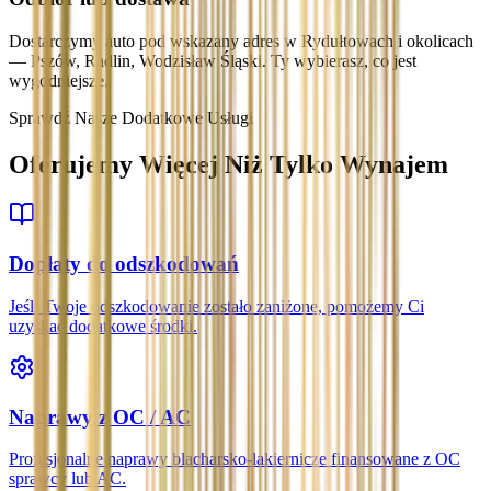
Dostarczymy auto pod wskazany adres w Rydułtowach i okolicach
— Pszów, Radlin, Wodzisław Śląski. Ty wybierasz, co jest
wygodniejsze.
Sprawdź Nasze Dodatkowe Usługi
Oferujemy Więcej Niż Tylko Wynajem
Dopłaty do odszkodowań
Jeśli Twoje odszkodowanie zostało zaniżone, pomożemy Ci
uzyskać dodatkowe środki.
Naprawy z OC / AC
Profesjonalne naprawy blacharsko-lakiernicze finansowane z OC
sprawcy lub AC.