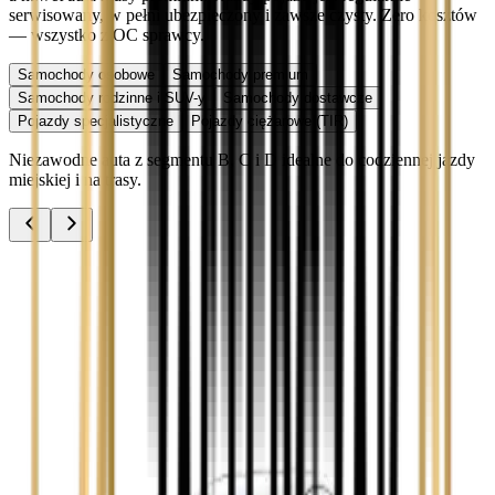
serwisowany, w pełni ubezpieczony i zawsze czysty. Zero kosztów
— wszystko z OC sprawcy.
Samochody osobowe
Samochody premium
Samochody rodzinne i SUV-y
Samochody dostawcze
Pojazdy specjalistyczne
Pojazdy ciężarowe (TIR)
Niezawodne auta z segmentu B, C i D idealne do codziennej jazdy
miejskiej i na trasy.
Audi A3
Zobacz
Audi A4
Zobacz
Ford Focus
Zobacz