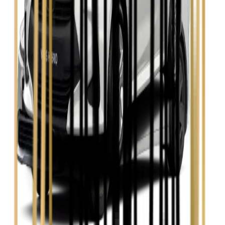
Zobacz
Skoda Kamiq
Zobacz
Skoda Octavia
Zobacz
Toyota Avensis
Zobacz
Toyota Camry
Zobacz
Toyota Corolla
Zobacz
Toyota Prius