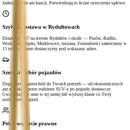
żadnych opłat ani kaucji. Potwierdzają to liczne orzeczenia sądowe.
Szybka dostawa w Rydułtowach
Działamy 24/7 na terenie Rydułtów i okolic — Pszów, Radlin,
Wodzisław Śląski, Marklowice, mszana. Formalności załatwiamy w
15 minut — auto dostarczymy pod wskazany adres.
Szeroki wybór pojazdów
Dopasujemy samochód do Twoich potrzeb — od ekonomicznych
aut miejskich przez rodzinne SUV-y po pojazdy dostawcze.
Gwarantujemy auto w tej samej lub wyższej klasie co Twój
uszkodzony pojazd.
Pełne wsparcie prawne