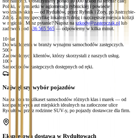
normalności. Obsłużyliśmy ponad 10 000 szkód na terenie całej
Polski, w tym setki w aglomeracji rybnickiej i powiecie
wodzisławskim — od Rydułtów, przez Rybnik i Żory, po Jastrzębie-
Zdrój. Znamy specyfikę lokalnych dróg i najczęstsze miejsca kolizji
w regionie. Masz pytanie? Napisz na
szkody@zastepczak.pl
lub
zadzwoń pod
536 565 565
— odpowiemy w kilka minut.
10+
lat
Doświadczenia w branży wynajmu samochodów zastępczych.
500+
Zadowolonych klientów, którzy skorzystali z naszych usług.
100+
Samochodów zastępczych dostępnych od ręki.
Największy wybór pojazdów
Nasza flota to kilkaset samochodów różnych klas i marek — od
kompaktowych aut miejskich idealnych na zatłoczone ulice
Rydułtów, przez rodzinne SUV-y, po pojazdy dostawcze dla firm.
Ekspresowa dostawa w Rydułtowach