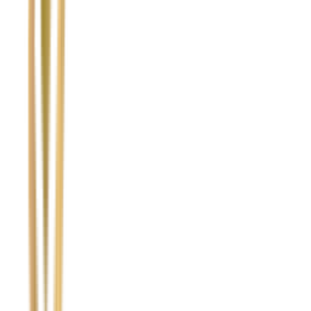
Nie wypełniaj tego pola
Imię i nazwisko / Firma
*
Numer telefonu
*
Marka i model uszkodzonego pojazdu
Ubezpieczyciel sprawcy