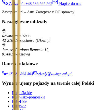
Zadzwoń:
+48 536 565 565
Napisz do nas
Zastepczak.pl – Auta Zastępcze z OC sprawcy
Nasze główne oddziały
Równoległa 82/86,
42-216 Częstochowa
(Główny)
Jamesa Gordona Bennetta 12,
01-001 Warszawa
Dane kontaktowe
+48 536 565 565
szkody@zastepczak.pl
Wynajmujemy pojazdy na terenie całej Polski
Dolnośląskie
Kujawsko-pomorskie
Lubelskie
Lubuskie