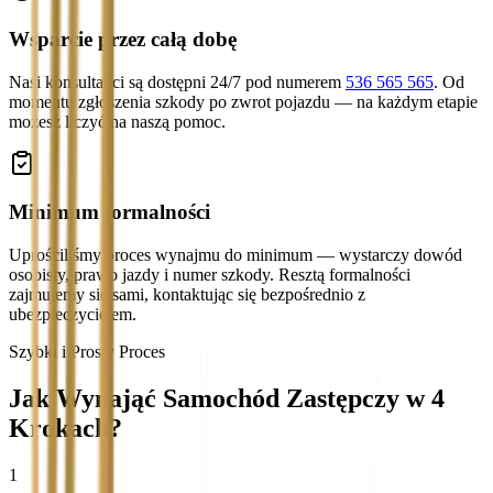
Wsparcie przez całą dobę
Nasi konsultanci są dostępni 24/7 pod numerem
536 565 565
. Od
momentu zgłoszenia szkody po zwrot pojazdu — na każdym etapie
możesz liczyć na naszą pomoc.
Minimum formalności
Uprościliśmy proces wynajmu do minimum — wystarczy dowód
osobisty, prawo jazdy i numer szkody. Resztą formalności
zajmujemy się sami, kontaktując się bezpośrednio z
ubezpieczycielem.
Szybki i Prosty Proces
Jak Wynająć Samochód Zastępczy w 4
Krokach?
1