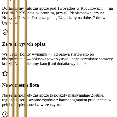
Dostarczymy auto zastępcze pod Twój adres w Rydułtowach — na
Osiedlu XXX-lecia, w centrum, przy ul. Plebiscytowej czy na
Nowym Mieście. Dostawa gratis, 24 godziny na dobę, 7 dni w
tygodniu.
Zero ukrytych opłat
Wszystkie koszty wynajmu — od paliwa startowego po
ubezpieczenie — pokrywa towarzystwo ubezpieczeniowe sprawcy
kolizji. Nie pobieramy kaucji ani dodatkowych opłat.
Nowoczesna flota
Nasze samochody zastępcze to pojazdy maksymalnie 2-letnie,
regularnie serwisowane zgodnie z harmonogramem producenta, w
pełni ubezpieczone i zawsze czyste.