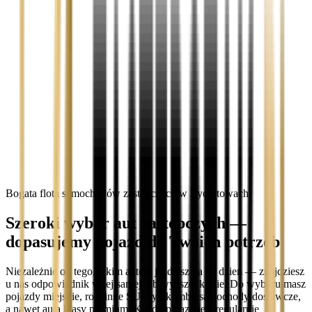
Bogata flota samochodów zastępczych w Rydułtowach
Szeroki wybór aut zastępczych —
dopasujemy pojazd do Twoich potrzeb
Niezależnie od tego, jakim autem jeździsz na co dzień — znajdziesz
u nas odpowiednik w tej samej lub wyższej klasie. Do wyboru masz
pojazdy miejskie, rodzinne SUV-y i kombi, samochody dostawcze,
a nawet auta klasy premium. Każdy pojazd jest regularnie