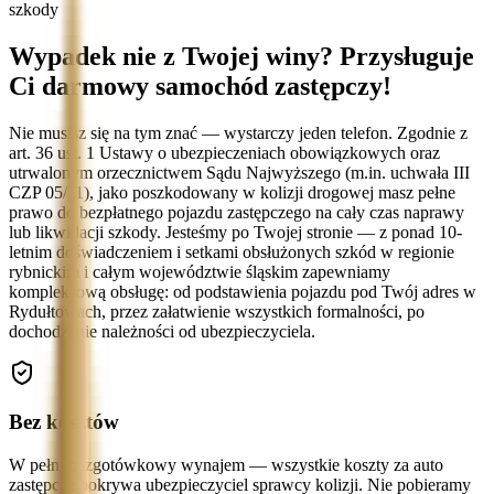
szkody
Wypadek nie z Twojej winy? Przysługuje
Ci darmowy samochód zastępczy!
Nie musisz się na tym znać — wystarczy jeden telefon. Zgodnie z
art. 36 ust. 1 Ustawy o ubezpieczeniach obowiązkowych oraz
utrwalonym orzecznictwem Sądu Najwyższego (m.in. uchwała III
CZP 05/11), jako poszkodowany w kolizji drogowej masz pełne
prawo do bezpłatnego pojazdu zastępczego na cały czas naprawy
lub likwidacji szkody. Jesteśmy po Twojej stronie — z ponad 10-
letnim doświadczeniem i setkami obsłużonych szkód w regionie
rybnickim i całym województwie śląskim zapewniamy
kompleksową obsługę: od podstawienia pojazdu pod Twój adres w
Rydułtowach, przez załatwienie wszystkich formalności, po
dochodzenie należności od ubezpieczyciela.
Bez kosztów
W pełni bezgotówkowy wynajem — wszystkie koszty za auto
zastępcze pokrywa ubezpieczyciel sprawcy kolizji. Nie pobieramy