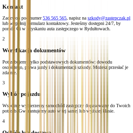
Kontakt
Zadzwoń pod numer
536 565 565
, napisz na
szkody@zastepczak.pl
lub wypełnij formularz kontaktowy. Jesteśmy dostępni 24/7, by
pomóc Ci w uzyskaniu auta zastępczego w Rydułtowach.
2
Weryfikacja dokumentów
Potrzebujemy tylko podstawowych dokumentów: dowodu
osobistego, prawa jazdy i dokumentacji szkody. Możesz przesłać je
zdalnie.
3
Wybór pojazdu
Wspólnie wybierzemy samochód zastępczy dopasowany do Twoich
potrzeb. Gwarantujemy auto w tej samej lub wyższej klasie.
4
Odbiór lub dostawa