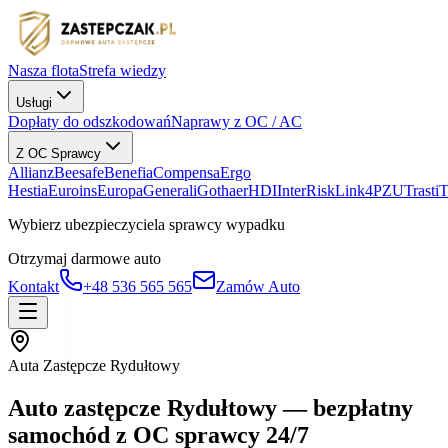
Nasza flota
Strefa wiedzy
Usługi
Dopłaty do odszkodowań
Naprawy z OC / AC
Z OC Sprawcy
Allianz
Beesafe
Benefia
Compensa
Ergo
Hestia
Euroins
Europa
Generali
Gothaer
HDI
InterRisk
Link4
PZU
Trasti
Wybierz ubezpieczyciela sprawcy wypadku
Otrzymaj darmowe auto
Kontakt
+48 536 565 565
Zamów Auto
Auta Zastępcze Rydułtowy
Auto zastępcze Rydułtowy — bezpłatny
samochód z OC sprawcy 24/7