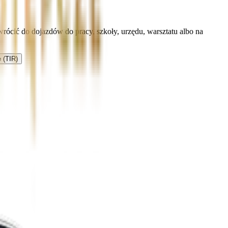
rócić do dojazdów do pracy, szkoły, urzędu, warsztatu albo na
 (TIR)