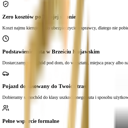
Zero kosztów po Twojej stronie
Koszt najmu kierujemy do ubezpieczyciela sprawcy, dlatego nie pobier
Podstawienie auta w Brześciu Kujawskim
Dostarczamy samochód pod dom, do warsztatu, miejsca pracy albo na
Pojazd dopasowany do Twoich tras
Dobieramy samochód do klasy uszkodzonego auta i sposobu użytko
Pełne wsparcie formalne