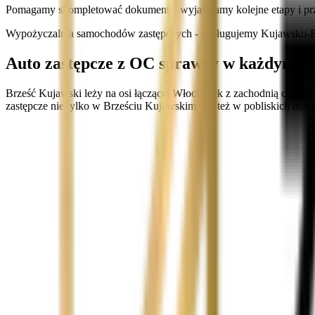
Pomagamy skompletować dokumenty, wyjaśniamy kolejne etapy i prz
Wypożyczalnia samochodów zastępczych - obsługujemy Kujawsko-Po
Auto zastępcze z OC sprawcy w każdym m
Brześć Kujawski leży na osi łączącej Włocławek z zachodnią części
zastępcze nie tylko w Brześciu Kujawskim, ale też w pobliskich mi