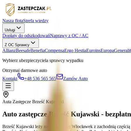
Nasza flota
Strefa wiedzy
Usługi
Dopłaty do odszkodowań
Naprawy z OC / AC
Z OC Sprawcy
Allianz
Beesafe
Benefia
Compensa
Ergo Hestia
Euroins
Europa
Generali
Wybierz ubezpieczyciela sprawcy wypadku
Otrzymaj darmowe auto
Kontakt
+48 536 565 565
Zamów Auto
Auta Zastępcze Brześć Kujawski
Auto zastępcze Brześć Kujawski - bezpłat
Brześć Kujawski leży na osi łączącej Włocławek z zachodnią części