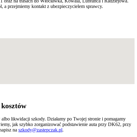
A1 oraz na trasach do Włocławka, Kowala, Lubrańca i Radziejowa.
, a przejmiemy kontakt z ubezpieczycielem sprawcy.
 kosztów
 albo likwidacji szkody. Działamy po Twojej stronie i pomagamy
 wiemy, jak szybko zorganizować podstawienie auta przy DK62, przy
napisz na
szkody@zastepczak.pl
.