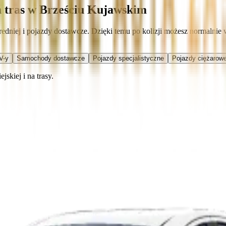
h tras w Brześciu Kujawskim
dniej i pojazdy dostawcze. Dzięki temu po kolizji możesz normalnie w
V-y
Samochody dostawcze
Pojazdy specjalistyczne
Pojazdy ciężarowe
skiej i na trasy.