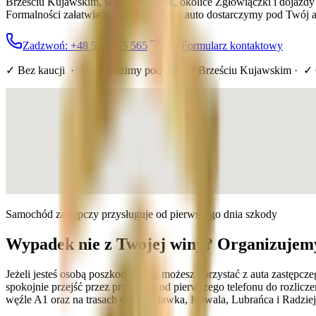
Brześciu Kujawskim, w rejonie rynek, okolice Zgłowiączki i dojazd
Formalności załatwiamy w 15 minut — auto dostarczymy pod Twój ad
Zadzwoń: +48 536 565 565
Formularz kontaktowy
✓ Bez kaucji · ✓ Dowozimy pod dom
w Brześciu Kujawskim
· ✓ 
Samochód zastępczy przysługuje od pierwszego dnia szkody
Wypadek nie z Twojej winy? Organizujemy
Jeżeli jesteś osobą poszkodowaną, możesz korzystać z auta zastępc
spokojnie przejść przez procedurę od pierwszego telefonu do rozlic
węźle A1 oraz na trasach do Włocławka, Kowala, Lubrańca i Radziej