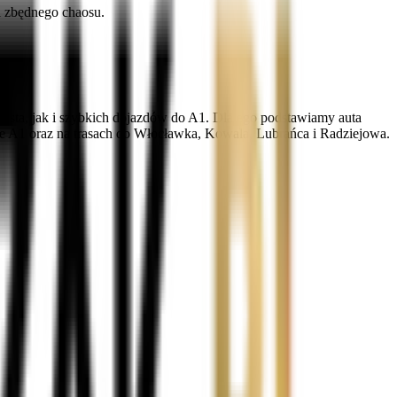
i zbędnego chaosu.
iasta, jak i szybkich dojazdów do A1. Dlatego podstawiamy auta
le A1 oraz na trasach do Włocławka, Kowala, Lubrańca i Radziejowa.