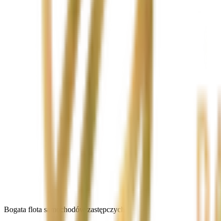
Bogata flota samochodów zastępczych