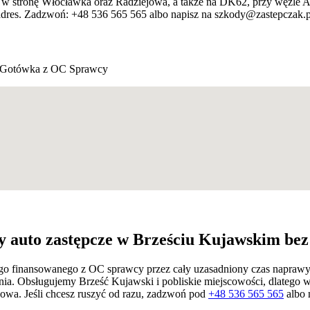
y w stronę Włocławka oraz Radziejowa, a także na DK62, przy węźle 
res. Zadzwoń: +48 536 565 565 albo napisz na szkody@zastepczak.pl
Gotówka z OC Sprawcy
 auto zastępcze w Brześciu Kujawskim bez
zego finansowanego z OC sprawcy przez cały uzasadniony czas naprawy
zenia. Obsługujemy Brześć Kujawski i pobliskie miejscowości, dlatego
owa. Jeśli chcesz ruszyć od razu, zadzwoń pod
+48 536 565 565
albo 