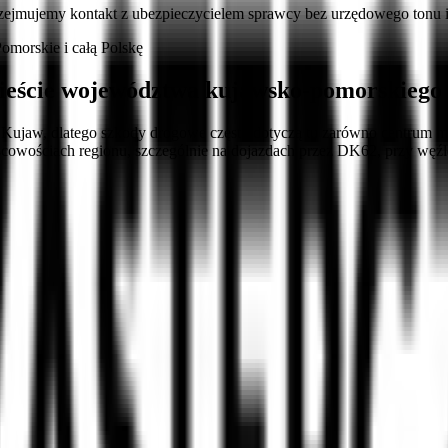
ejmujemy kontakt z ubezpieczycielem sprawcy bez urzędowego tonu 
morskie i całą Polskę
ieście województwa kujawsko-pomorskiego
ą Kujaw, dlatego szkody drogowe często dotyczą tu zarówno centrum m
ejscowościach regionu, szczególnie na dojazdach przez DK62, przy węź