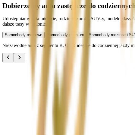
Dobierzemy auto zastępcze do codziennyc
Udostępniamy auta miejskie, rodzinne kombi, SUV-y, modele klasy śre
dalsze trasy w regionie.
Samochody osobowe
Samochody premium
Samochody rodzinne i SU
Niezawodne auta z segmentu B, C i D idealne do codziennej jazdy miej
Audi A3
Zobacz
Audi A4
Zobacz
Ford Focus
Zobacz