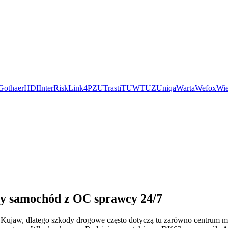
Gothaer
HDI
InterRisk
Link4
PZU
Trasti
TUW
TUZ
Uniqa
Warta
Wefox
Wie
ny samochód z OC sprawcy 24/7
ą Kujaw, dlatego szkody drogowe często dotyczą tu zarówno centrum m