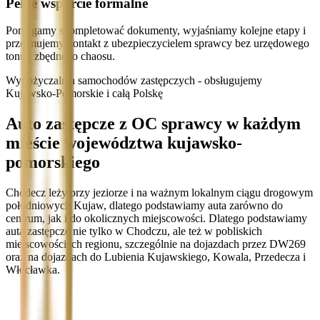
Pełne wsparcie formalne
Pomagamy skompletować dokumenty, wyjaśniamy kolejne etapy i
przejmujemy kontakt z ubezpieczycielem sprawcy bez urzędowego
tonu i zbędnego chaosu.
Wypożyczalnia samochodów zastępczych - obsługujemy
Kujawsko-Pomorskie i całą Polskę
Auto zastępcze z OC sprawcy w każdym
mieście województwa kujawsko-
pomorskiego
Chodecz leży przy jeziorze i na ważnym lokalnym ciągu drogowym
południowych Kujaw, dlatego podstawiamy auta zarówno do
centrum, jak i do okolicznych miejscowości. Dlatego podstawiamy
auta zastępcze nie tylko w Chodczu, ale też w pobliskich
miejscowościach regionu, szczególnie na dojazdach przez DW269
oraz na dojazdach do Lubienia Kujawskiego, Kowala, Przedecza i
Włocławka.