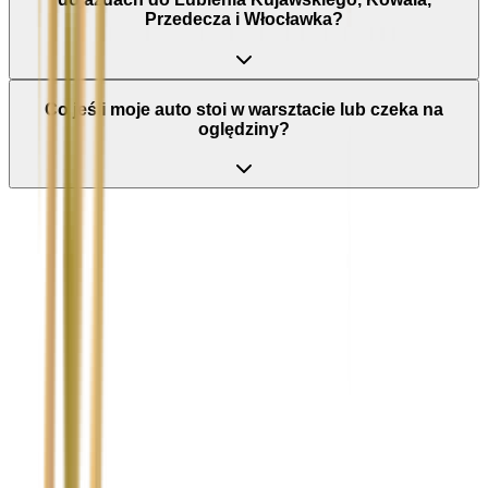
Przedecza i Włocławka?
Co jeśli moje auto stoi w warsztacie lub czeka na
oględziny?
Nie wypełniaj tego pola
Imię i nazwisko / Firma
*
Numer telefonu
*
Marka i model uszkodzonego pojazdu
Ubezpieczyciel sprawcy