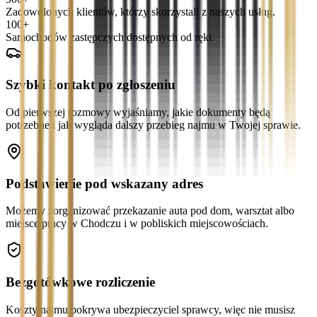
Zadowolonych klientów, którzy skorzystali z naszych usług.
100+
Samochodów zastępczych dostępnych od ręki.
Szybki kontakt po zgłoszeniu
Od pierwszej rozmowy wyjaśniamy, jakie dokumenty będą
potrzebne i jak wygląda dalszy przebieg najmu w Twojej sprawie.
Podstawienie pod wskazany adres
Możemy zorganizować przekazanie auta pod dom, warsztat albo
miejsce pracy w Chodczu i w pobliskich miejscowościach.
Bezgotówkowe rozliczenie
Koszty najmu pokrywa ubezpieczyciel sprawcy, więc nie musisz