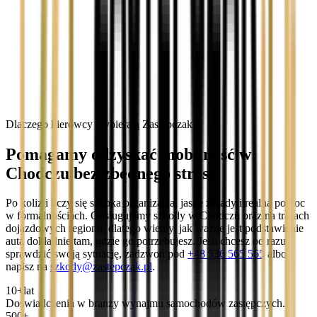
Dlaczego kierowcy wybierają Zastępczak?
Pomagamy odzyskać mobilność w
Chodczu bez zbędnego stresu
Po kolizji liczy się szybka organizacja, jasne zasady i realna pomoc
w formalnościach. Obsługujemy szkody w Chodczu oraz na trasach
dojazdowych regionu, dlatego wiemy, jak ważne jest podstawienie
auta dokładnie tam, gdzie go potrzebujesz. Jeśli chcesz od razu
sprawdzić swoją sytuację, zadzwoń pod
+48 536 565 565
albo
napisz na
szkody@zastepczak.pl
.
10+
lat
Doświadczenia w branży wynajmu samochodów zastępczych.
500+