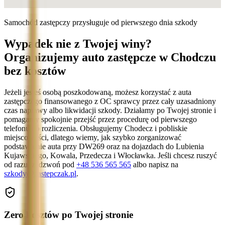
Samochód zastępczy przysługuje od pierwszego dnia szkody
Wypadek nie z Twojej winy?
Organizujemy auto zastępcze w Chodczu
bez kosztów
Jeżeli jesteś osobą poszkodowaną, możesz korzystać z auta
zastępczego finansowanego z OC sprawcy przez cały uzasadniony
czas naprawy albo likwidacji szkody. Działamy po Twojej stronie i
pomagamy spokojnie przejść przez procedurę od pierwszego
telefonu do rozliczenia. Obsługujemy Chodecz i pobliskie
miejscowości, dlatego wiemy, jak szybko zorganizować
podstawienie auta przy DW269 oraz na dojazdach do Lubienia
Kujawskiego, Kowala, Przedecza i Włocławka. Jeśli chcesz ruszyć
od razu, zadzwoń pod
+48 536 565 565
albo napisz na
szkody@zastepczak.pl
.
Zero kosztów po Twojej stronie