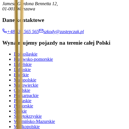
Jamesa Gordona Bennetta 12,
01-001 Warszawa
Dane kontaktowe
+48 536 565 565
szkody@zastepczak.pl
Wynajmujemy pojazdy na terenie całej Polski
Dolnośląskie
Kujawsko-pomorskie
Lubelskie
Lubuskie
Łódzkie
Małopolskie
Mazowieckie
Opolskie
Podkarpackie
Podlaskie
Pomorskie
Śląskie
Świętokrzyskie
Warmińsko-Mazurskie
Wielkopolskie