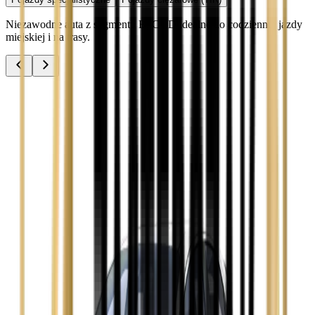
Niezawodne auta z segmentu B, C i D idealne do codziennej jazdy
miejskiej i na trasy.
Audi A3
Zobacz
Audi A4
Zobacz
Ford Focus
Zobacz
Ford Mondeo
Zobacz
Hyundai i30