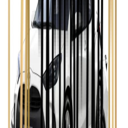
Zobacz
Opel Astra
Zobacz
Opel Insignia
Zobacz
Seat Leon
Zobacz
Skoda Fabia
Zobacz
Skoda Kamiq
Zobacz