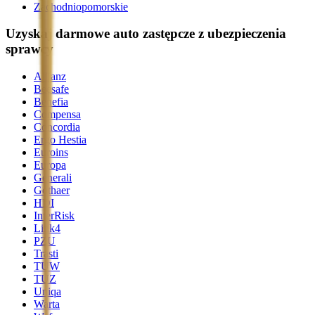
Zachodniopomorskie
Uzyskaj darmowe auto zastępcze z ubezpieczenia
sprawcy
Allianz
Beesafe
Benefia
Compensa
Concordia
Ergo Hestia
Euroins
Europa
Generali
Gothaer
HDI
InterRisk
Link4
PZU
Trasti
TUW
TUZ
Uniqa
Warta