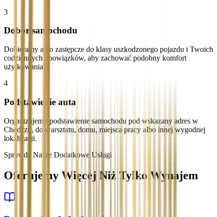
3
Dobór samochodu
Dobieramy auto zastępcze do klasy uszkodzonego pojazdu i Twoich
codziennych obowiązków, aby zachować podobny komfort
użytkowania.
4
Podstawienie auta
Organizujemy podstawienie samochodu pod wskazany adres w
Chodczu, do warsztatu, domu, miejsca pracy albo innej wygodnej
lokalizacji.
Sprawdź Nasze Dodatkowe Usługi
Oferujemy Więcej Niż Tylko Wynajem