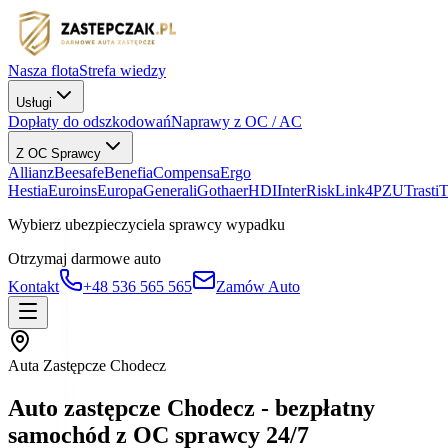
Nasza flota
Strefa wiedzy
Usługi
Dopłaty do odszkodowań
Naprawy z OC / AC
Z OC Sprawcy
Allianz
Beesafe
Benefia
Compensa
Ergo
Hestia
Euroins
Europa
Generali
Gothaer
HDI
InterRisk
Link4
PZU
Trasti
Wybierz ubezpieczyciela sprawcy wypadku
Otrzymaj darmowe auto
Kontakt
+48 536 565 565
Zamów Auto
Auta Zastępcze Chodecz
Auto zastępcze Chodecz - bezpłatny
samochód z OC sprawcy 24/7