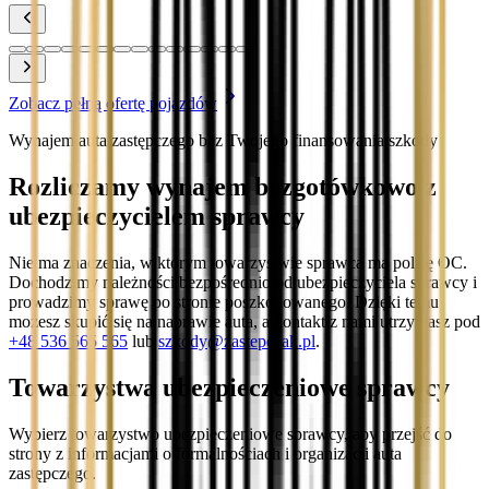
Zobacz pełną ofertę pojazdów
Wynajem auta zastępczego bez Twojego finansowania szkody
Rozliczamy wynajem bezgotówkowo z
ubezpieczycielem sprawcy
Nie ma znaczenia, w którym towarzystwie sprawca ma polisę OC.
Dochodzimy należności bezpośrednio od ubezpieczyciela sprawcy i
prowadzimy sprawę po stronie poszkodowanego. Dzięki temu
możesz skupić się na naprawie auta, a kontakt z nami utrzymasz pod
+48 536 565 565
lub
szkody@zastepczak.pl
.
Towarzystwa ubezpieczeniowe sprawcy
Wybierz towarzystwo ubezpieczeniowe sprawcy, aby przejść do
strony z informacjami o formalnościach i organizacji auta
zastępczego.