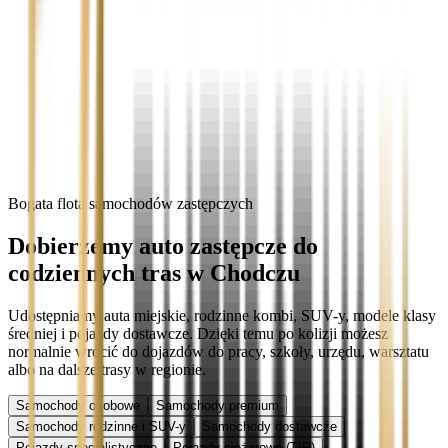
Bogata flota samochodów zastępczych
Dobierzemy auto zastępcze do
codziennych tras w Chodczu
Udostępniamy auta miejskie, rodzinne kombi, SUV-y, modele klasy
średniej i pojazdy dostawcze. Dzięki temu po kolizji możesz
normalnie wrócić do dojazdów do pracy, szkoły, urzędu, warsztatu
albo na dalsze trasy w regionie.
Samochody osobowe
Samochody premium
Samochody rodzinne i SUV-y
Samochody dostawcze
Pojazdy specjalistyczne
Pojazdy ciężarowe (TIR)