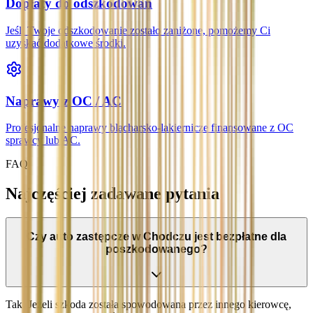
Dopłaty do odszkodowań
Jeśli Twoje odszkodowanie zostało zaniżone, pomożemy Ci
uzyskać dodatkowe środki.
Naprawy z OC / AC
Profesjonalne naprawy blacharsko-lakiernicze finansowane z OC
sprawcy lub AC.
FAQ
Najczęściej zadawane pytania
Czy auto zastępcze w Chodczu jest bezpłatne dla
poszkodowanego?
Tak. Jeżeli szkoda została spowodowana przez innego kierowcę,