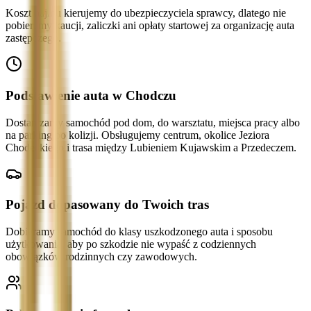
Koszt najmu kierujemy do ubezpieczyciela sprawcy, dlatego nie
pobieramy kaucji, zaliczki ani opłaty startowej za organizację auta
zastępczego.
Podstawienie auta w Chodczu
Dostarczamy samochód pod dom, do warsztatu, miejsca pracy albo
na parking po kolizji. Obsługujemy centrum, okolice Jeziora
Chodeckiego i trasa między Lubieniem Kujawskim a Przedeczem.
Pojazd dopasowany do Twoich tras
Dobieramy samochód do klasy uszkodzonego auta i sposobu
użytkowania, aby po szkodzie nie wypaść z codziennych
obowiązków rodzinnych czy zawodowych.