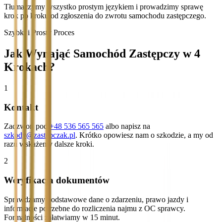
Tłumaczymy wszystko prostym językiem i prowadzimy sprawę
krok po kroku od zgłoszenia do zwrotu samochodu zastępczego.
Szybki i Prosty Proces
Jak Wynająć Samochód Zastępczy w 4
Krokach?
1
Kontakt
Zadzwoń pod
+48 536 565 565
albo napisz na
szkody@zastepczak.pl
. Krótko opowiesz nam o szkodzie, a my od
razu wskażemy dalsze kroki.
2
Weryfikacja dokumentów
Sprawdzamy podstawowe dane o zdarzeniu, prawo jazdy i
informacje potrzebne do rozliczenia najmu z OC sprawcy.
Formalności załatwiamy w 15 minut.