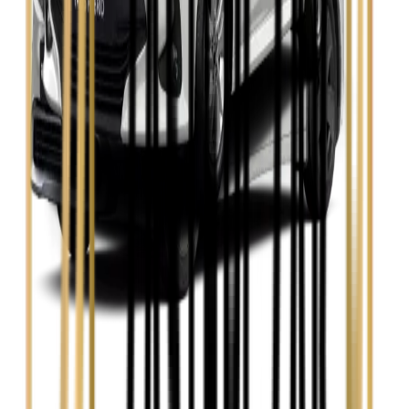
Skoda Octavia
Zobacz
Toyota Avensis
Zobacz
Toyota Camry
Zobacz
Toyota Corolla
Zobacz
Toyota Prius
Zobacz
Toyota Yaris
Zobacz