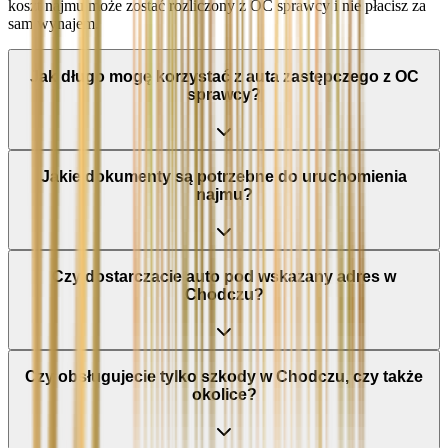
koszt najmu może zostać rozliczony z OC sprawcy i nie płacisz za
sam wynajem.
Jak długo mogę korzystać z auta zastępczego z OC
sprawcy?
Jakie dokumenty są potrzebne do uruchomienia
najmu?
Czy dostarczacie auto pod wskazany adres w
Chodczu?
Czy obsługujecie tylko szkody w Chodczu, czy także
okolice?