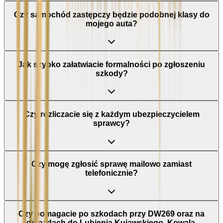
Czy samochód zastępczy będzie podobnej klasy do
mojego auta?
Jak szybko załatwiacie formalności po zgłoszeniu
szkody?
Czy rozliczacie się z każdym ubezpieczycielem
sprawcy?
Czy mogę zgłosić sprawę mailowo zamiast
telefonicznie?
Czy pomagacie po szkodach przy DW269 oraz na
dojazdach do Lubienia Kujawskiego, Kowala,