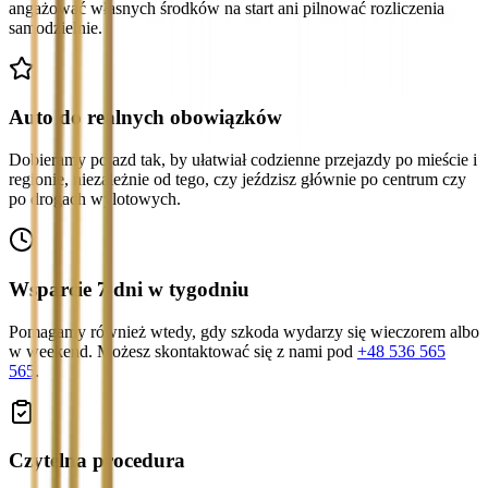
angażować własnych środków na start ani pilnować rozliczenia
samodzielnie.
Auto do realnych obowiązków
Dobieramy pojazd tak, by ułatwiał codzienne przejazdy po mieście i
regionie, niezależnie od tego, czy jeździsz głównie po centrum czy
po drogach wylotowych.
Wsparcie 7 dni w tygodniu
Pomagamy również wtedy, gdy szkoda wydarzy się wieczorem albo
w weekend. Możesz skontaktować się z nami pod
+48 536 565
565
.
Czytelna procedura