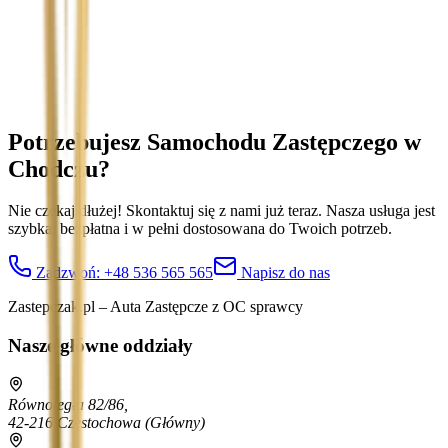
Treść wiadomości (opcjonalnie)
Wyrażam zgodę na przetwarzanie moich danych osobowych w
celu obsługi zapytania. Zobacz
Politykę Prywatności
.
Potrzebujesz Samochodu Zastępczego
w
Chodczu
?
Nie czekaj dłużej! Skontaktuj się z nami już teraz. Nasza usługa jest
szybka, bezpłatna i w pełni dostosowana do Twoich potrzeb.
Zadzwoń:
+48 536 565 565
Napisz do nas
Zastepczak.pl – Auta Zastępcze z OC sprawcy
Nasze główne oddziały
Równoległa 82/86,
42-216 Częstochowa
(Główny)