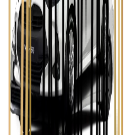
Skoda Fabia
Zobacz
Skoda Kamiq
Zobacz
Skoda Octavia
Zobacz
Toyota Avensis
Zobacz
Toyota Camry
Zobacz
Toyota Corolla
Zobacz