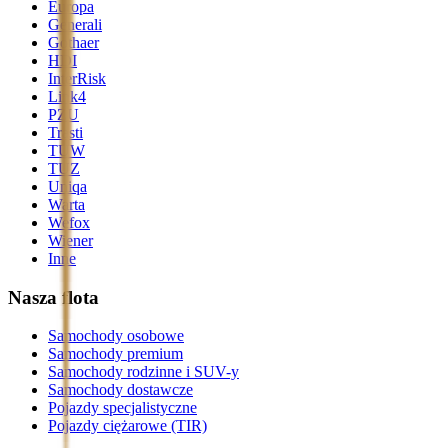
Europa
Generali
Gothaer
HDI
InterRisk
Link4
PZU
Trasti
TUW
TUZ
Uniqa
Warta
Wefox
Wiener
Inne
Nasza flota
Samochody osobowe
Samochody premium
Samochody rodzinne i SUV-y
Samochody dostawcze
Pojazdy specjalistyczne
Pojazdy ciężarowe (TIR)