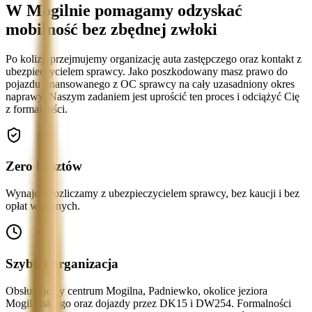
W Mogilnie pomagamy odzyskać
mobilność bez zbędnej zwłoki
Po kolizji przejmujemy organizację auta zastępczego oraz kontakt z
ubezpieczycielem sprawcy. Jako poszkodowany masz prawo do
pojazdu finansowanego z OC sprawcy na cały uzasadniony okres
naprawy. Naszym zadaniem jest uprościć ten proces i odciążyć Cię
z formalności.
Zero kosztów
Wynajem rozliczamy z ubezpieczycielem sprawcy, bez kaucji i bez
opłat wstępnych.
Szybka organizacja
Obsługujemy centrum Mogilna, Padniewko, okolice jeziora
Mogileńskiego oraz dojazdy przez DK15 i DW254. Formalności