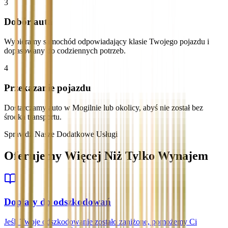
3
Dobór auta
Wybieramy samochód odpowiadający klasie Twojego pojazdu i
dopasowany do codziennych potrzeb.
4
Przekazanie pojazdu
Dostarczamy auto w Mogilnie lub okolicy, abyś nie został bez
środka transportu.
Sprawdź Nasze Dodatkowe Usługi
Oferujemy Więcej Niż Tylko Wynajem
Dopłaty do odszkodowań
Jeśli Twoje odszkodowanie zostało zaniżone, pomożemy Ci