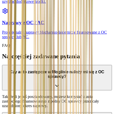
uzyskać dodatkowe środki.
Naprawy z OC / AC
Profesjonalne naprawy blacharsko-lakiernicze finansowane z OC
sprawcy lub AC.
FAQ
Najczęściej zadawane pytania
Czy auto zastępcze w Mogilnie należy mi się z OC
sprawcy?
Tak. Jeśli jesteś poszkodowany, możesz korzystać z auta
zastępczego finansowanego z polisy OC sprawcy przez cały
uzasadniony okres naprawy.