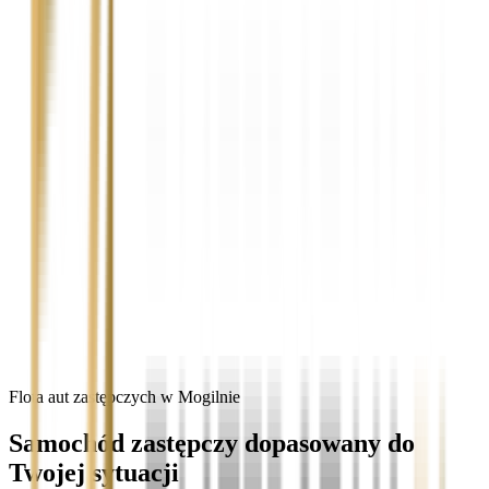
Flota aut zastępczych w Mogilnie
Samochód zastępczy dopasowany do
Twojej sytuacji