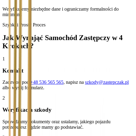
Weryfikujemy niezbędne dane i ograniczamy formalności do
minimum.
Szybki i Prosty Proces
Jak Wynająć Samochód Zastępczy w 4
Krokach?
1
Kontakt
Zadzwoń pod
+48 536 565 565
, napisz na
szkody@zastepczak.pl
albo wyślij formularz.
2
Weryfikacja szkody
Sprawdzamy dokumenty oraz ustalamy, jakiego pojazdu
potrzebujesz i gdzie mamy go podstawiać.