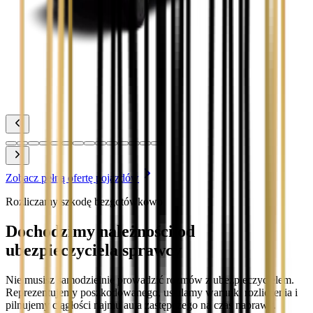
Toyota Prius
Zobacz
Toyota Yaris
Zobacz
Zobacz pełną ofertę pojazdów
Rozliczamy szkodę bezgotówkowo
Dochodzimy należności od
ubezpieczyciela sprawcy
Nie musisz samodzielnie prowadzić rozmów z ubezpieczycielem.
Reprezentujemy poszkodowanego, ustalamy warunki rozliczenia i
pilnujemy ciągłości najmu auta zastępczego na czas naprawy.