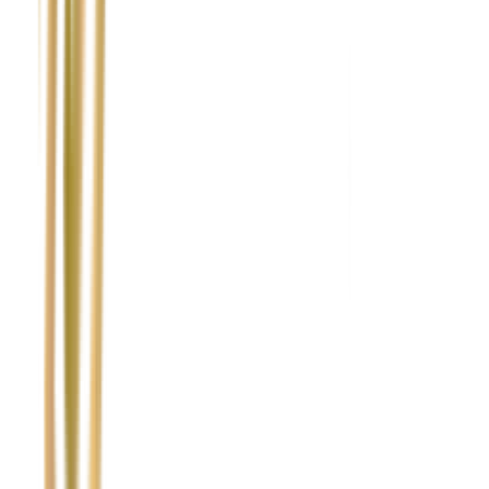
Nie wypełniaj tego pola
Imię i nazwisko / Firma
*
Numer telefonu
*
Marka i model uszkodzonego pojazdu
Ubezpieczyciel sprawcy