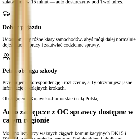
załatwiamy w 15 minut — auto dostarczymy pod Twój adres.
Dobór pojazdu
Udostępniamy różne klasy samochodów, abyś mógł dalej normalnie
dojeżdżać do pracy i załatwiać codzienne sprawy.
Pełna obsługa szkody
Przejmujemy korespondencję i rozliczenie, a Ty otrzymujesz jasne
informacje o kolejnych krokach.
Obsługujemy Kujawsko-Pomorskie i całą Polskę
Auto zastępcze z OC sprawcy dostępne w
całym regionie
Mogilno leży przy ważnych ciągach komunikacyjnych DK15 i
DW254, a ruch pomiędzy centrum, Padniewkiem i okolicami