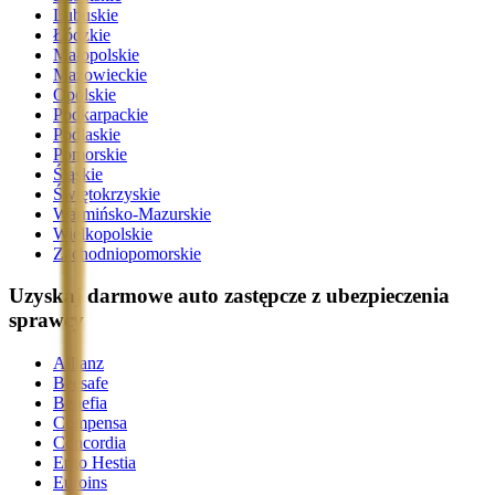
Lubuskie
Łódzkie
Małopolskie
Mazowieckie
Opolskie
Podkarpackie
Podlaskie
Pomorskie
Śląskie
Świętokrzyskie
Warmińsko-Mazurskie
Wielkopolskie
Zachodniopomorskie
Uzyskaj darmowe auto zastępcze z ubezpieczenia
sprawcy
Allianz
Beesafe
Benefia
Compensa
Concordia
Ergo Hestia
Euroins