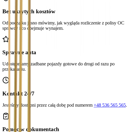
Bez ukrytych kosztów
Od początku jasno mówimy, jak wygląda rozliczenie z polisy OC
sprawcy i co obejmuje wynajem.
Sprawne auta
Udostępniamy zadbane pojazdy gotowe do drogi od razu po
przekazaniu.
Kontakt 24/7
Jesteśmy dostępni przez całą dobę pod numerem
+48 536 565 565
.
Pomoc w dokumentach