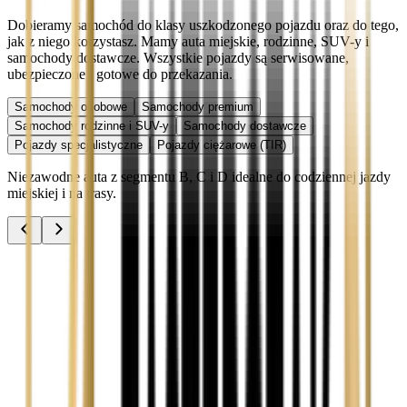
Dobieramy samochód do klasy uszkodzonego pojazdu oraz do tego,
jak z niego korzystasz. Mamy auta miejskie, rodzinne, SUV-y i
samochody dostawcze. Wszystkie pojazdy są serwisowane,
ubezpieczone i gotowe do przekazania.
Samochody osobowe
Samochody premium
Samochody rodzinne i SUV-y
Samochody dostawcze
Pojazdy specjalistyczne
Pojazdy ciężarowe (TIR)
Niezawodne auta z segmentu B, C i D idealne do codziennej jazdy
miejskiej i na trasy.
Audi A3
Zobacz
Audi A4
Zobacz