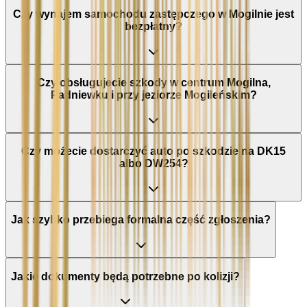
Czy wynajem samochodu zastępczego w Mogilnie jest
bezpłatny?
Czy obsługujecie szkody w centrum Mogilna,
Padniewku i przy jeziorze Mogileńskim?
Czy możecie dostarczyć auto po szkodzie na DK15
albo DW254?
Jak szybko przebiega formalna część zgłoszenia?
Jakie dokumenty będą potrzebne po kolizji?