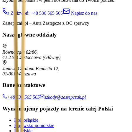
szybka, bezpłatna i w pełni dostosowana do Twoich potrzeb.
Zadzwoń:
+48 536 565 565
Napisz do nas
Zastepczak.pl – Auta Zastępcze z OC sprawcy
Nasze główne oddziały
Równoległa 82/86,
42-216 Częstochowa
(Główny)
Jamesa Gordona Bennetta 12,
01-001 Warszawa
Dane kontaktowe
+48 536 565 565
szkody@zastepczak.pl
Wynajmujemy pojazdy na terenie całej Polski
Dolnośląskie
Kujawsko-pomorskie
Lubelskie