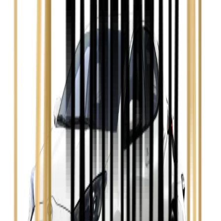
Ford Focus
Zobacz
Ford Mondeo
Zobacz
Hyundai i30
Zobacz
Opel Astra
Zobacz
Opel Insignia
Zobacz
Seat Leon
Zobacz