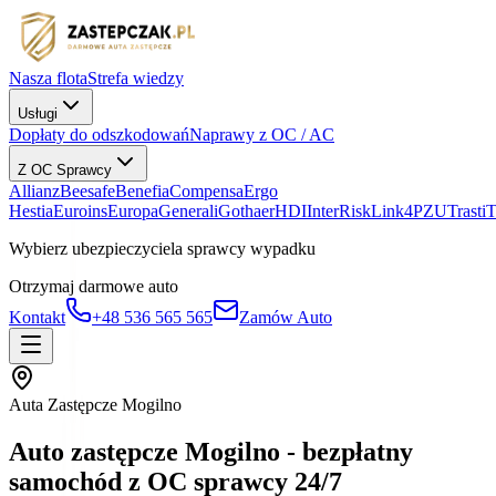
Nasza flota
Strefa wiedzy
Usługi
Dopłaty do odszkodowań
Naprawy z OC / AC
Z OC Sprawcy
Allianz
Beesafe
Benefia
Compensa
Ergo
Hestia
Euroins
Europa
Generali
Gothaer
HDI
InterRisk
Link4
PZU
Trasti
Wybierz ubezpieczyciela sprawcy wypadku
Otrzymaj darmowe auto
Kontakt
+48 536 565 565
Zamów Auto
Auta Zastępcze Mogilno
Auto zastępcze Mogilno - bezpłatny
samochód z OC sprawcy 24/7