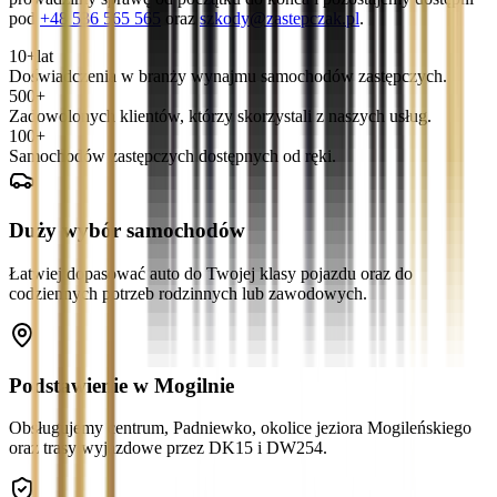
pod
+48 536 565 565
oraz
szkody@zastepczak.pl
.
10+
lat
Doświadczenia w branży wynajmu samochodów zastępczych.
500+
Zadowolonych klientów, którzy skorzystali z naszych usług.
100+
Samochodów zastępczych dostępnych od ręki.
Duży wybór samochodów
Łatwiej dopasować auto do Twojej klasy pojazdu oraz do
codziennych potrzeb rodzinnych lub zawodowych.
Podstawienie w Mogilnie
Obsługujemy centrum, Padniewko, okolice jeziora Mogileńskiego
oraz trasy wyjazdowe przez DK15 i DW254.