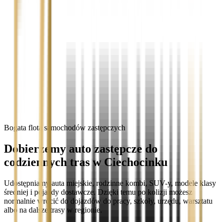
Bogata flota samochodów zastępczych
Dobierzemy auto zastępcze do
codziennych tras w Ciechocinku
Udostępniamy auta miejskie, rodzinne kombi, SUV-y, modele klasy
średniej i pojazdy dostawcze. Dzięki temu po kolizji możesz
normalnie wrócić do dojazdów do pracy, szkoły, urzędu, warsztatu
albo na dalsze trasy w regionie.