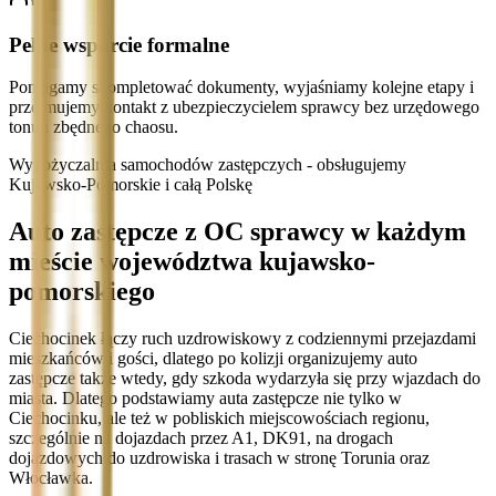
Pełne wsparcie formalne
Pomagamy skompletować dokumenty, wyjaśniamy kolejne etapy i
przejmujemy kontakt z ubezpieczycielem sprawcy bez urzędowego
tonu i zbędnego chaosu.
Wypożyczalnia samochodów zastępczych - obsługujemy
Kujawsko-Pomorskie i całą Polskę
Auto zastępcze z OC sprawcy w każdym
mieście województwa kujawsko-
pomorskiego
Ciechocinek łączy ruch uzdrowiskowy z codziennymi przejazdami
mieszkańców i gości, dlatego po kolizji organizujemy auto
zastępcze także wtedy, gdy szkoda wydarzyła się przy wjazdach do
miasta. Dlatego podstawiamy auta zastępcze nie tylko w
Ciechocinku, ale też w pobliskich miejscowościach regionu,
szczególnie na dojazdach przez A1, DK91, na drogach
dojazdowych do uzdrowiska i trasach w stronę Torunia oraz
Włocławka.