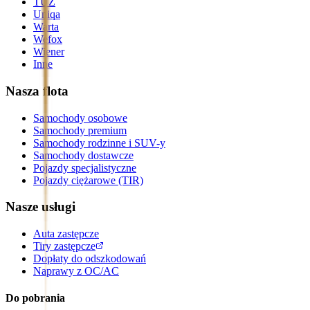
TUZ
Uniqa
Warta
Wefox
Wiener
Inne
Nasza flota
Samochody osobowe
Samochody premium
Samochody rodzinne i SUV-y
Samochody dostawcze
Pojazdy specjalistyczne
Pojazdy ciężarowe (TIR)
Nasze usługi
Auta zastępcze
Tiry zastępcze
Dopłaty do odszkodowań
Naprawy z OC/AC
Do pobrania