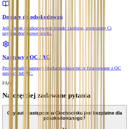
Dopłaty do odszkodowań
Jeśli Twoje odszkodowanie zostało zaniżone, pomożemy Ci
uzyskać dodatkowe środki.
Naprawy z OC / AC
Profesjonalne naprawy blacharsko-lakiernicze finansowane z OC
sprawcy lub AC.
FAQ
Najczęściej zadawane pytania
Czy auto zastępcze w Ciechocinku jest bezpłatne dla
poszkodowanego?