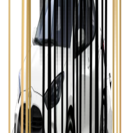
Zobacz
Hyundai i30
Zobacz
Opel Astra
Zobacz
Opel Insignia
Zobacz
Seat Leon
Zobacz
Skoda Fabia
Zobacz
Skoda Kamiq