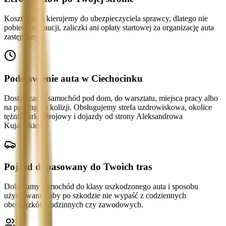
Koszt najmu kierujemy do ubezpieczyciela sprawcy, dlatego nie
pobieramy kaucji, zaliczki ani opłaty startowej za organizację auta
zastępczego.
Podstawienie auta w Ciechocinku
Dostarczamy samochód pod dom, do warsztatu, miejsca pracy albo
na parking po kolizji. Obsługujemy strefa uzdrowiskowa, okolice
tężni, Park Zdrojowy i dojazdy od strony Aleksandrowa
Kujawskiego.
Pojazd dopasowany do Twoich tras
Dobieramy samochód do klasy uszkodzonego auta i sposobu
użytkowania, aby po szkodzie nie wypaść z codziennych
obowiązków rodzinnych czy zawodowych.