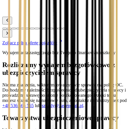
Toyota Yaris
Zobacz
Zobacz pełną ofertę pojazdów
Wynajem auta zastępczego bez Twojego finansowania szkody
Rozliczamy wynajem bezgotówkowo z
ubezpieczycielem sprawcy
Nie ma znaczenia, w którym towarzystwie sprawca ma polisę OC.
Dochodzimy należności bezpośrednio od ubezpieczyciela sprawcy i
prowadzimy sprawę po stronie poszkodowanego. Dzięki temu
możesz skupić się na naprawie auta, a kontakt z nami utrzymasz pod
+48 536 565 565
lub
szkody@zastepczak.pl
.
Towarzystwa ubezpieczeniowe sprawcy