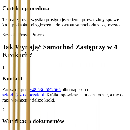
Czytelna procedura
Tłumaczymy wszystko prostym językiem i prowadzimy sprawę
krok po kroku od zgłoszenia do zwrotu samochodu zastępczego.
Szybki i Prosty Proces
Jak Wynająć Samochód Zastępczy w 4
Krokach?
1
Kontakt
Zadzwoń pod
+48 536 565 565
albo napisz na
szkody@zastepczak.pl
. Krótko opowiesz nam o szkodzie, a my od
razu wskażemy dalsze kroki.
2
Weryfikacja dokumentów