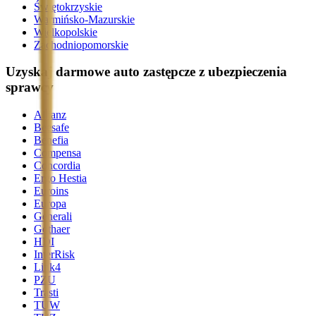
Świętokrzyskie
Warmińsko-Mazurskie
Wielkopolskie
Zachodniopomorskie
Uzyskaj darmowe auto zastępcze z ubezpieczenia
sprawcy
Allianz
Beesafe
Benefia
Compensa
Concordia
Ergo Hestia
Euroins
Europa
Generali
Gothaer
HDI
InterRisk
Link4
PZU
Trasti
TUW