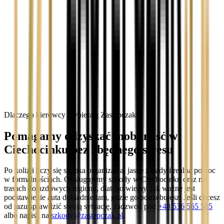
Dlaczego kierowcy wybierają Zastępczak?
Pomagamy odzyskać mobilność w
Ciechocinku bez zbędnego stresu
Po kolizji liczy się szybka organizacja, jasne zasady i realna pomoc
w formalnościach. Obsługujemy szkody w Ciechocinku oraz na
trasach dojazdowych regionu, dlatego wiemy, jak ważne jest
podstawienie auta dokładnie tam, gdzie go potrzebujesz. Jeśli chcesz
od razu sprawdzić swoją sytuację, zadzwoń pod
+48 536 565 565
albo napisz na
szkody@zastepczak.pl
.