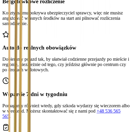
Bezgotówkowe rozliczenie
Koszty najmu pokrywa ubezpieczyciel sprawcy, więc nie musisz
angażować własnych środków na start ani pilnować rozliczenia
samodzielnie.
Auto do realnych obowiązków
Dobieramy pojazd tak, by ułatwiał codzienne przejazdy po mieście i
regionie, niezależnie od tego, czy jeździsz głównie po centrum czy
po drogach wylotowych.
Wsparcie 7 dni w tygodniu
Pomagamy również wtedy, gdy szkoda wydarzy się wieczorem albo
w weekend. Możesz skontaktować się z nami pod
+48 536 565
565
.