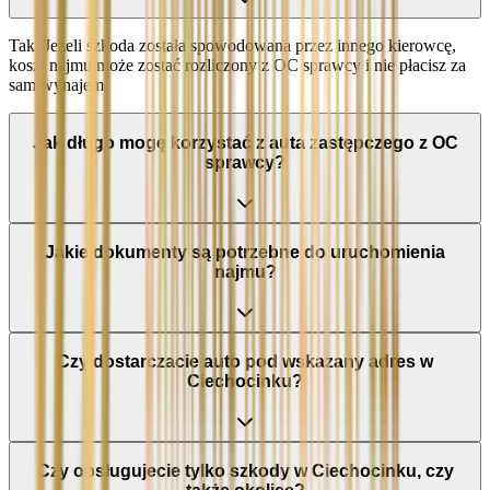
Tak. Jeżeli szkoda została spowodowana przez innego kierowcę,
koszt najmu może zostać rozliczony z OC sprawcy i nie płacisz za
sam wynajem.
Jak długo mogę korzystać z auta zastępczego z OC
sprawcy?
Jakie dokumenty są potrzebne do uruchomienia
najmu?
Czy dostarczacie auto pod wskazany adres w
Ciechocinku?
Czy obsługujecie tylko szkody w Ciechocinku, czy