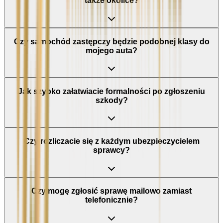
także okolice?
Czy samochód zastępczy będzie podobnej klasy do
mojego auta?
Jak szybko załatwiacie formalności po zgłoszeniu
szkody?
Czy rozliczacie się z każdym ubezpieczycielem
sprawcy?
Czy mogę zgłosić sprawę mailowo zamiast
telefonicznie?