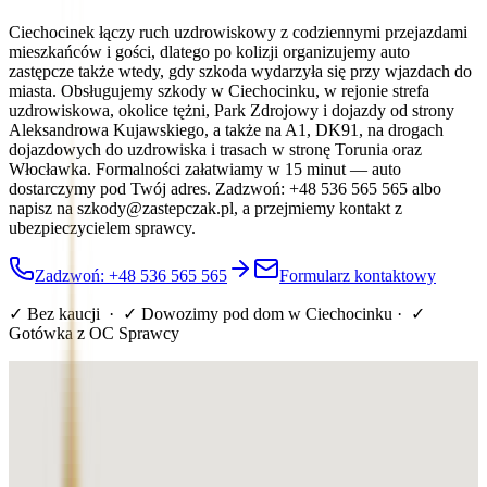
Ciechocinek łączy ruch uzdrowiskowy z codziennymi przejazdami
mieszkańców i gości, dlatego po kolizji organizujemy auto
zastępcze także wtedy, gdy szkoda wydarzyła się przy wjazdach do
miasta. Obsługujemy szkody w Ciechocinku, w rejonie strefa
uzdrowiskowa, okolice tężni, Park Zdrojowy i dojazdy od strony
Aleksandrowa Kujawskiego, a także na A1, DK91, na drogach
dojazdowych do uzdrowiska i trasach w stronę Torunia oraz
Włocławka. Formalności załatwiamy w 15 minut — auto
dostarczymy pod Twój adres. Zadzwoń: +48 536 565 565 albo
napisz na szkody@zastepczak.pl, a przejmiemy kontakt z
ubezpieczycielem sprawcy.
Zadzwoń: +48 536 565 565
Formularz kontaktowy
✓ Bez kaucji · ✓ Dowozimy pod dom
w Ciechocinku
· ✓
Gotówka z OC Sprawcy