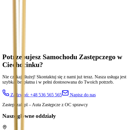
Temat
Treść wiadomości (opcjonalnie)
Wyrażam zgodę na przetwarzanie moich danych osobowych w
celu obsługi zapytania. Zobacz
Politykę Prywatności
.
Potrzebujesz Samochodu Zastępczego
w
Ciechocinku
?
Nie czekaj dłużej! Skontaktuj się z nami już teraz. Nasza usługa jest
szybka, bezpłatna i w pełni dostosowana do Twoich potrzeb.
Zadzwoń:
+48 536 565 565
Napisz do nas
Zastepczak.pl – Auta Zastępcze z OC sprawcy
Nasze główne oddziały