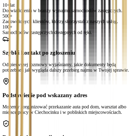
10+
lat
Doświadczenia w branży wynajmu samochodów zastępczych.
500+
Zadowolonych klientów, którzy skorzystali z naszych usług.
100+
Samochodów zastępczych dostępnych od ręki.
Szybki kontakt po zgłoszeniu
Od pierwszej rozmowy wyjaśniamy, jakie dokumenty będą
potrzebne i jak wygląda dalszy przebieg najmu w Twojej sprawie.
Podstawienie pod wskazany adres
Możemy zorganizować przekazanie auta pod dom, warsztat albo
miejsce pracy w Ciechocinku i w pobliskich miejscowościach.