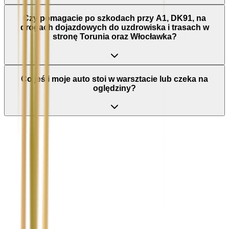
Czy pomagacie po szkodach przy A1, DK91, na
drogach dojazdowych do uzdrowiska i trasach w
stronę Torunia oraz Włocławka?
Co jeśli moje auto stoi w warsztacie lub czeka na
oględziny?
Nie wypełniaj tego pola
Imię i nazwisko / Firma
*
Numer telefonu
*
Marka i model uszkodzonego pojazdu
Ubezpieczyciel sprawcy