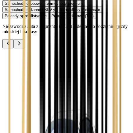
Samochody osobowe
Samochody premium
Samochody rodzinne i SUV-y
Samochody dostawcze
Pojazdy specjalistyczne
Pojazdy ciężarowe (TIR)
Niezawodne auta z segmentu B, C i D idealne do codziennej jazdy
miejskiej i na trasy.
Audi A3
Zobacz
Audi A4
Zobacz
Ford Focus
Zobacz
Ford Mondeo