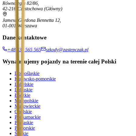
Równoległa 82/86,
42-216 Częstochowa
(Główny)
Jamesa Gordona Bennetta 12,
01-001 Warszawa
Dane kontaktowe
+48 536 565 565
szkody@zastepczak.pl
Wynajmujemy pojazdy na terenie całej Polski
Dolnośląskie
Kujawsko-pomorskie
Lubelskie
Lubuskie
Łódzkie
Małopolskie
Mazowieckie
Opolskie
Podkarpackie
Podlaskie
Pomorskie
Śląskie