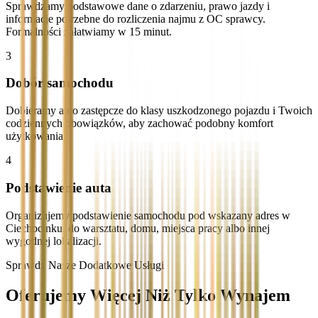
Sprawdzamy podstawowe dane o zdarzeniu, prawo jazdy i
informacje potrzebne do rozliczenia najmu z OC sprawcy.
Formalności załatwiamy w 15 minut.
3
Dobór samochodu
Dobieramy auto zastępcze do klasy uszkodzonego pojazdu i Twoich
codziennych obowiązków, aby zachować podobny komfort
użytkowania.
4
Podstawienie auta
Organizujemy podstawienie samochodu pod wskazany adres w
Ciechocinku, do warsztatu, domu, miejsca pracy albo innej
wygodnej lokalizacji.
Sprawdź Nasze Dodatkowe Usługi
Oferujemy Więcej Niż Tylko Wynajem