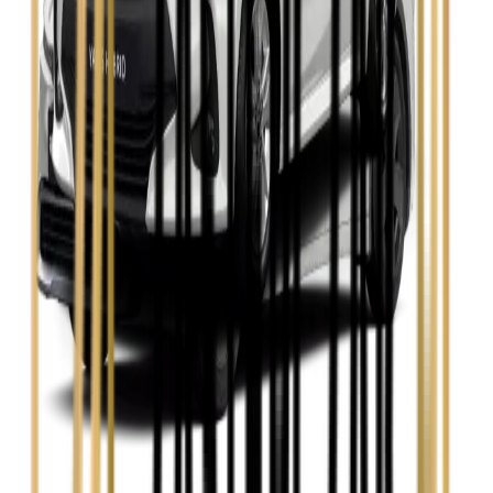
Zobacz
Skoda Octavia
Zobacz
Toyota Avensis
Zobacz
Toyota Camry
Zobacz
Toyota Corolla
Zobacz
Toyota Prius
Zobacz