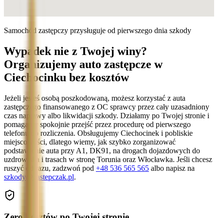
Samochód zastępczy przysługuje od pierwszego dnia szkody
Wypadek nie z Twojej winy?
Organizujemy auto zastępcze w
Ciechocinku bez kosztów
Jeżeli jesteś osobą poszkodowaną, możesz korzystać z auta
zastępczego finansowanego z OC sprawcy przez cały uzasadniony
czas naprawy albo likwidacji szkody. Działamy po Twojej stronie i
pomagamy spokojnie przejść przez procedurę od pierwszego
telefonu do rozliczenia. Obsługujemy Ciechocinek i pobliskie
miejscowości, dlatego wiemy, jak szybko zorganizować
podstawienie auta przy A1, DK91, na drogach dojazdowych do
uzdrowiska i trasach w stronę Torunia oraz Włocławka. Jeśli chcesz
ruszyć od razu, zadzwoń pod
+48 536 565 565
albo napisz na
szkody@zastepczak.pl
.
Zero kosztów po Twojej stronie