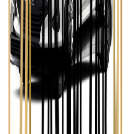
Skoda Octavia
Zobacz
Toyota Avensis
Zobacz
Toyota Camry
Zobacz
Toyota Corolla
Zobacz
Toyota Prius
Zobacz
Toyota Yaris
Zobacz