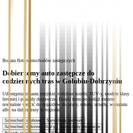
Bogata flota samochodów zastępczych
Dobierzemy auto zastępcze do
codziennych tras w Golubiu-Dobrzyniu
Udostępniamy auta miejskie, rodzinne kombi, SUV-y, modele klasy
średniej i pojazdy dostawcze. Dzięki temu po kolizji możesz
normalnie wrócić do dojazdów do pracy, szkoły, urzędu, warsztatu
albo na dalsze trasy w regionie.
Samochody osobowe
Samochody premium
Samochody rodzinne i SUV-y
Samochody dostawcze
Pojazdy specjalistyczne
Pojazdy ciężarowe (TIR)