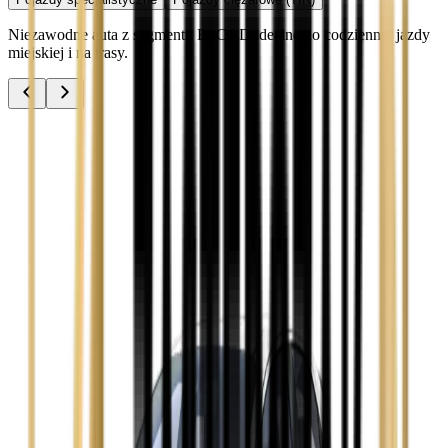
Niezawodne auta z segmentu B, C i D idealne do codziennej jazdy
miejskiej i na trasy.
Audi A3
Zobacz
Audi A4
Zobacz
Ford Focus
Zobacz
Ford Mondeo
Zobacz
Hyundai i30