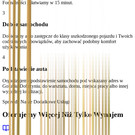
Formalności załatwiamy w 15 minut.
3
Dobór samochodu
Dobieramy auto zastępcze do klasy uszkodzonego pojazdu i Twoich
codziennych obowiązków, aby zachować podobny komfort
użytkowania.
4
Podstawienie auta
Organizujemy podstawienie samochodu pod wskazany adres w
Golubiu-Dobrzyniu, do warsztatu, domu, miejsca pracy albo innej
wygodnej lokalizacji.
Sprawdź Nasze Dodatkowe Usługi
Oferujemy Więcej Niż Tylko Wynajem