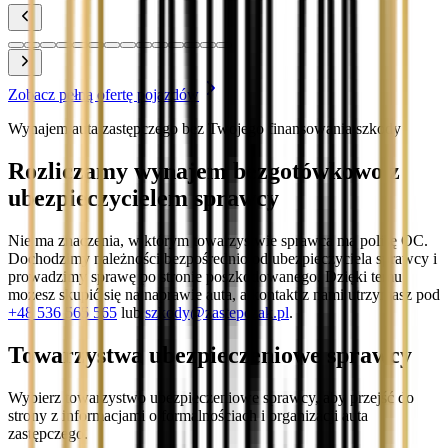
Zobacz pełną ofertę pojazdów
Wynajem auta zastępczego bez Twojego finansowania szkody
Rozliczamy wynajem bezgotówkowo z
ubezpieczycielem sprawcy
Nie ma znaczenia, w którym towarzystwie sprawca ma polisę OC.
Dochodzimy należności bezpośrednio od ubezpieczyciela sprawcy i
prowadzimy sprawę po stronie poszkodowanego. Dzięki temu
możesz skupić się na naprawie auta, a kontakt z nami utrzymasz pod
+48 536 565 565
lub
szkody@zastepczak.pl
.
Towarzystwa ubezpieczeniowe sprawcy
Wybierz towarzystwo ubezpieczeniowe sprawcy, aby przejść do
strony z informacjami o formalnościach i organizacji auta
zastępczego.