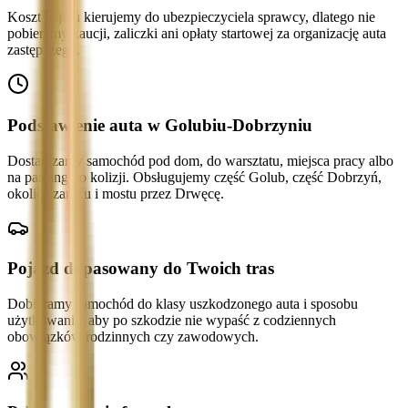
Koszt najmu kierujemy do ubezpieczyciela sprawcy, dlatego nie
pobieramy kaucji, zaliczki ani opłaty startowej za organizację auta
zastępczego.
Podstawienie auta w Golubiu-Dobrzyniu
Dostarczamy samochód pod dom, do warsztatu, miejsca pracy albo
na parking po kolizji. Obsługujemy część Golub, część Dobrzyń,
okolice zamku i mostu przez Drwęcę.
Pojazd dopasowany do Twoich tras
Dobieramy samochód do klasy uszkodzonego auta i sposobu
użytkowania, aby po szkodzie nie wypaść z codziennych
obowiązków rodzinnych czy zawodowych.