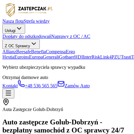
Nasza flota
Strefa wiedzy
Usługi
Dopłaty do odszkodowań
Naprawy z OC / AC
Z OC Sprawcy
Allianz
Beesafe
Benefia
Compensa
Ergo
Hestia
Euroins
Europa
Generali
Gothaer
HDI
InterRisk
Link4
PZU
Trasti
Wybierz ubezpieczyciela sprawcy wypadku
Otrzymaj darmowe auto
Kontakt
+48 536 565 565
Zamów Auto
Auta Zastępcze Golub-Dobrzyń
Auto zastępcze Golub-Dobrzyń -
bezpłatny samochód z OC sprawcy 24/7