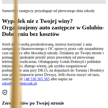
Samochód zastępczy przysługuje od pierwszego dnia szkody
Wypadek nie z Twojej winy?
Organizujemy auto zastępcze w Golubiu-
Dobrzyniu bez kosztów
Jeżeli jesteś osobą poszkodowaną, możesz korzystać z auta
zastępczego finansowanego z OC sprawcy przez cały uzasadniony
czas naprawy albo likwidacji szkody. Działamy po Twojej stronie i
pomagamy spokojnie przejść przez procedurę od pierwszego
telefonu do rozliczenia. Obsługujemy Golub-Dobrzyń i pobliskie
miejscowości, dlatego wiemy, jak szybko zorganizować
podstawienie auta przy DK15, na dojazdach do Torunia i Brodnicy
oraz przy przeprawie przez Drwęcę. Jeśli chcesz ruszyć od razu,
zadzwoń pod
+48 536 565 565
albo napisz na
szkody@zastepczak.pl
.
Zero kosztów po Twojej stronie