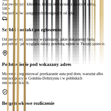
Zadowolonych klientów, którzy skorzystali z naszych usług.
100+
Samochodów zastępczych dostępnych od ręki.
Szybki kontakt po zgłoszeniu
Od pierwszej rozmowy wyjaśniamy, jakie dokumenty będą
potrzebne i jak wygląda dalszy przebieg najmu w Twojej sprawie.
Podstawienie pod wskazany adres
Możemy zorganizować przekazanie auta pod dom, warsztat albo
miejsce pracy w Golubiu-Dobrzyniu i w pobliskich
miejscowościach.
Bezgotówkowe rozliczenie