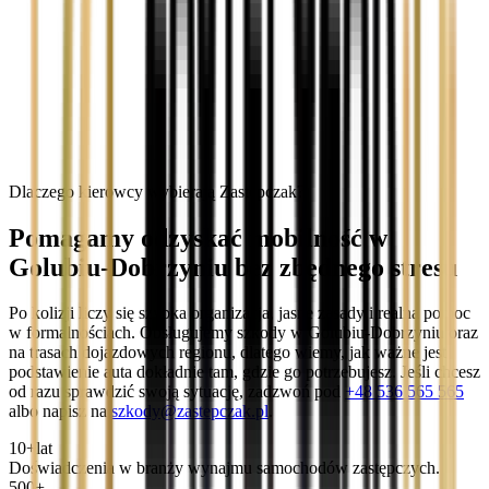
Dlaczego kierowcy wybierają Zastępczak?
Pomagamy odzyskać mobilność w
Golubiu-Dobrzyniu bez zbędnego stresu
Po kolizji liczy się szybka organizacja, jasne zasady i realna pomoc
w formalnościach. Obsługujemy szkody w Golubiu-Dobrzyniu oraz
na trasach dojazdowych regionu, dlatego wiemy, jak ważne jest
podstawienie auta dokładnie tam, gdzie go potrzebujesz. Jeśli chcesz
od razu sprawdzić swoją sytuację, zadzwoń pod
+48 536 565 565
albo napisz na
szkody@zastepczak.pl
.
10+
lat
Doświadczenia w branży wynajmu samochodów zastępczych.
500+