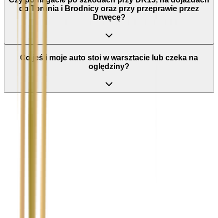
do Torunia i Brodnicy oraz przy przeprawie przez
Drwęcę?
Co jeśli moje auto stoi w warsztacie lub czeka na
oględziny?
Nie wypełniaj tego pola
Imię i nazwisko / Firma
*
Numer telefonu
*
Marka i model uszkodzonego pojazdu
Ubezpieczyciel sprawcy