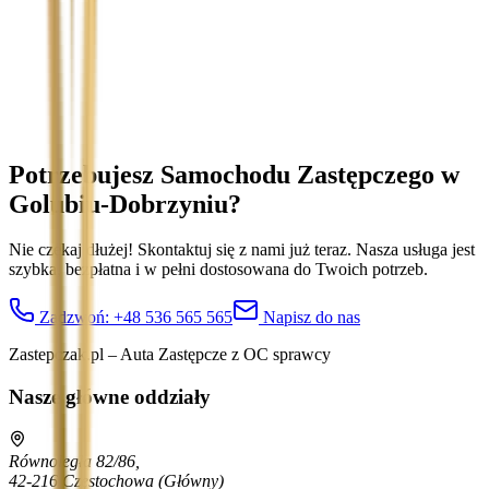
Treść wiadomości (opcjonalnie)
Wyrażam zgodę na przetwarzanie moich danych osobowych w
celu obsługi zapytania. Zobacz
Politykę Prywatności
.
Potrzebujesz Samochodu Zastępczego
w
Golubiu-Dobrzyniu
?
Nie czekaj dłużej! Skontaktuj się z nami już teraz. Nasza usługa jest
szybka, bezpłatna i w pełni dostosowana do Twoich potrzeb.
Zadzwoń:
+48 536 565 565
Napisz do nas
Zastepczak.pl – Auta Zastępcze z OC sprawcy
Nasze główne oddziały
Równoległa 82/86,
42-216 Częstochowa
(Główny)