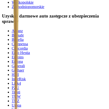
Wielkopolskie
Zachodniopomorskie
Uzyskaj darmowe auto zastępcze z ubezpieczenia
sprawcy
Allianz
Beesafe
Benefia
Compensa
Concordia
Ergo Hestia
Euroins
Europa
Generali
Gothaer
HDI
InterRisk
Link4
PZU
Trasti
TUW
TUZ
Uniqa