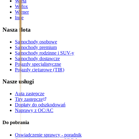
Warta
Wefox
Wiener
Inne
Nasza flota
Samochody osobowe
Samochody premium
Samochody rodzinne i SUV-y
Samochody dostawcze
Pojazdy specjalistyczne
Pojazdy ciężarowe (TIR)
Nasze usługi
Auta zastępcze
Tiry zastępcze
Dopłaty do odszkodowań
Naprawy z OC/AC
Do pobrania
Oswiadczenie sprawcy - poradnik