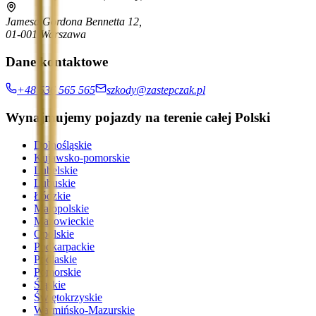
Jamesa Gordona Bennetta 12,
01-001 Warszawa
Dane kontaktowe
+48 536 565 565
szkody@zastepczak.pl
Wynajmujemy pojazdy na terenie całej Polski
Dolnośląskie
Kujawsko-pomorskie
Lubelskie
Lubuskie
Łódzkie
Małopolskie
Mazowieckie
Opolskie
Podkarpackie
Podlaskie
Pomorskie
Śląskie
Świętokrzyskie
Warmińsko-Mazurskie