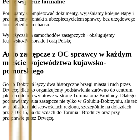
Pełne wsparcie formalne
Pomagamy skompletować dokumenty, wyjaśniamy kolejne etapy i
przejmujemy kontakt z ubezpieczycielem sprawcy bez urzędowego
tonu i zbędnego chaosu.
Wypożyczalnia samochodów zastępczych - obsługujemy
Kujawsko-Pomorskie i całą Polskę
Auto zastępcze z OC sprawcy w każdym
mieście województwa kujawsko-
pomorskiego
Golub-Dobrzyń łączy dwa historyczne brzegi miasta i ruch przez
Drwęcę, dlatego organizujemy podstawienia zarówno do centrum,
jak i na odcinki wylotowe w stronę Torunia oraz Brodnicy. Dlatego
podstawiamy auta zastępcze nie tylko w Golubiu-Dobrzyniu, ale też
w pobliskich miejscowościach regionu, szczególnie na dojazdach
przez DK15, na dojazdach do Torunia i Brodnicy oraz przy
przeprawie przez Drwęcę.