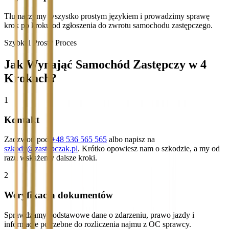
Tłumaczymy wszystko prostym językiem i prowadzimy sprawę
krok po kroku od zgłoszenia do zwrotu samochodu zastępczego.
Szybki i Prosty Proces
Jak Wynająć Samochód Zastępczy w 4
Krokach?
1
Kontakt
Zadzwoń pod
+48 536 565 565
albo napisz na
szkody@zastepczak.pl
. Krótko opowiesz nam o szkodzie, a my od
razu wskażemy dalsze kroki.
2
Weryfikacja dokumentów
Sprawdzamy podstawowe dane o zdarzeniu, prawo jazdy i
informacje potrzebne do rozliczenia najmu z OC sprawcy.