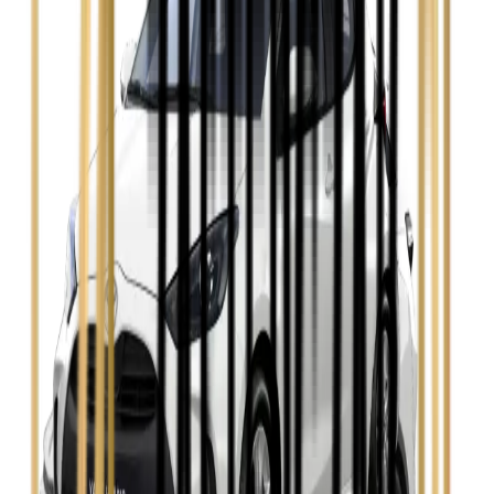
Zobacz
Opel Astra
Zobacz
Opel Insignia
Zobacz
Seat Leon
Zobacz
Skoda Fabia
Zobacz
Skoda Kamiq
Zobacz