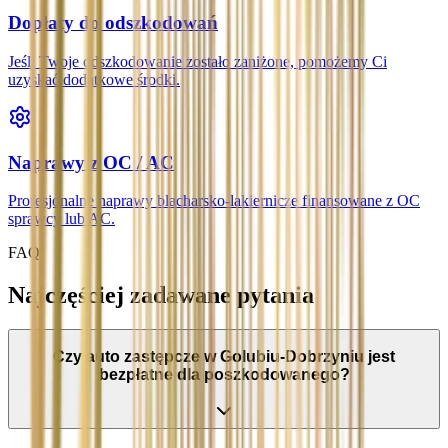
Dopłaty do odszkodowań
Jeśli Twoje odszkodowanie zostało zaniżone, pomożemy Ci
uzyskać dodatkowe środki.
Naprawy z OC / AC
Profesjonalne naprawy blacharsko-lakiernicze finansowane z OC
sprawcy lub AC.
FAQ
Najczęściej zadawane pytania
Czy auto zastępcze w Golubiu-Dobrzyniu jest
bezpłatne dla poszkodowanego?