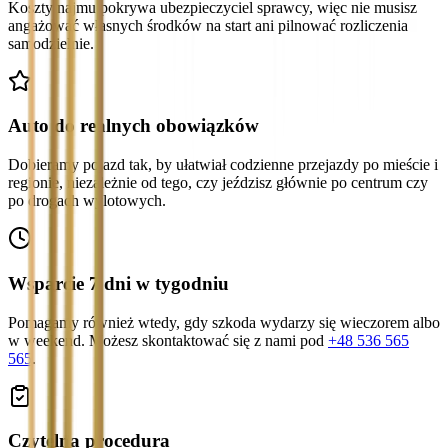
Koszty najmu pokrywa ubezpieczyciel sprawcy, więc nie musisz
angażować własnych środków na start ani pilnować rozliczenia
samodzielnie.
Auto do realnych obowiązków
Dobieramy pojazd tak, by ułatwiał codzienne przejazdy po mieście i
regionie, niezależnie od tego, czy jeździsz głównie po centrum czy
po drogach wylotowych.
Wsparcie 7 dni w tygodniu
Pomagamy również wtedy, gdy szkoda wydarzy się wieczorem albo
w weekend. Możesz skontaktować się z nami pod
+48 536 565
565
.
Czytelna procedura