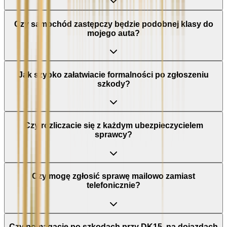
Czy samochód zastępczy będzie podobnej klasy do
mojego auta?
Jak szybko załatwiacie formalności po zgłoszeniu
szkody?
Czy rozliczacie się z każdym ubezpieczycielem
sprawcy?
Czy mogę zgłosić sprawę mailowo zamiast
telefonicznie?
Czy pomagacie po szkodach przy DK15, na dojazdach