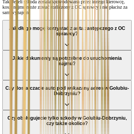
Tak. Jeżeli szkoda została spowodowana przez innego kierowcę,
koszt najmu może zostać rozliczony z OC sprawcy i nie płacisz za
sam wynajem.
Jak długo mogę korzystać z auta zastępczego z OC
sprawcy?
Jakie dokumenty są potrzebne do uruchomienia
najmu?
Czy dostarczacie auto pod wskazany adres w Golubiu-
Dobrzyniu?
Czy obsługujecie tylko szkody w Golubiu-Dobrzyniu,
czy także okolice?