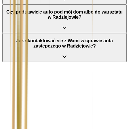
Czy podstawicie auto pod mój dom albo do warsztatu
w Radziejowie?
Jak skontaktować się z Wami w sprawie auta
zastępczego w Radziejowie?
Nie wypełniaj tego pola
Imię i nazwisko / Firma
*
Numer telefonu
*
Marka i model uszkodzonego pojazdu
Ubezpieczyciel sprawcy