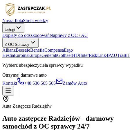
Nasza flota
Strefa wiedzy
Usługi
Dopłaty do odszkodowań
Naprawy z OC / AC
Z OC Sprawcy
Allianz
Beesafe
Benefia
Compensa
Ergo
Hestia
Euroins
Europa
Generali
Gothaer
HDI
InterRisk
Link4
PZU
Trasti
Wybierz ubezpieczyciela sprawcy wypadku
Otrzymaj darmowe auto
Kontakt
+48 536 565 565
Zamów Auto
Auta Zastępcze Radziejów
Auto zastępcze Radziejów - darmowy
samochód z OC sprawcy 24/7