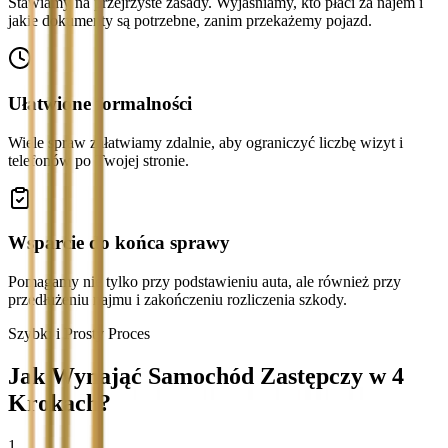
Stawiamy na przejrzyste zasady. Wyjaśniamy, kto płaci za najem i
jakie dokumenty są potrzebne, zanim przekażemy pojazd.
Ułatwione formalności
Wiele spraw załatwiamy zdalnie, aby ograniczyć liczbę wizyt i
telefonów po Twojej stronie.
Wsparcie do końca sprawy
Pomagamy nie tylko przy podstawieniu auta, ale również przy
przedłużeniu najmu i zakończeniu rozliczenia szkody.
Szybki i Prosty Proces
Jak Wynająć Samochód Zastępczy w 4
Krokach?
1