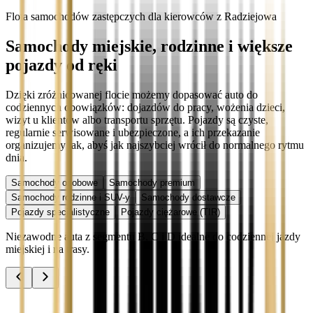
Flota samochodów zastępczych dla kierowców z Radziejowa
Samochody miejskie, rodzinne i większe
pojazdy od ręki
Dzięki zróżnicowanej flocie możemy dopasować auto do
codziennych obowiązków: dojazdów do pracy, wożenia dzieci,
wizyt u klientów albo transportu sprzętu. Pojazdy są czyste,
regularnie serwisowane i ubezpieczone, a ich przekazanie
organizujemy tak, abyś jak najszybciej wrócił do normalnego rytmu
dnia.
Samochody osobowe
Samochody premium
Samochody rodzinne i SUV-y
Samochody dostawcze
Pojazdy specjalistyczne
Pojazdy ciężarowe (TIR)
Niezawodne auta z segmentu B, C i D idealne do codziennej jazdy
miejskiej i na trasy.
Audi A3