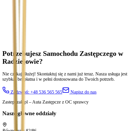
Treść wiadomości (opcjonalnie)
Wyrażam zgodę na przetwarzanie moich danych osobowych w
celu obsługi zapytania. Zobacz
Politykę Prywatności
.
Potrzebujesz Samochodu Zastępczego
w
Radziejowie
?
Nie czekaj dłużej! Skontaktuj się z nami już teraz. Nasza usługa jest
szybka, bezpłatna i w pełni dostosowana do Twoich potrzeb.
Zadzwoń:
+48 536 565 565
Napisz do nas
Zastepczak.pl – Auta Zastępcze z OC sprawcy
Nasze główne oddziały
Równoległa 82/86,