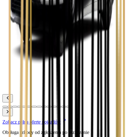
Toyota Camry
Zobacz
Toyota Corolla
Zobacz
Toyota Prius
Zobacz
Toyota Yaris
Zobacz
Zobacz pełną ofertę pojazdów
Obsługa szkody od zgłoszenia po rozliczenie