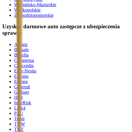
Warmińsko-Mazurskie
Wielkopolskie
Zachodniopomorskie
Uzyskaj darmowe auto zastępcze z ubezpieczenia
sprawcy
Allianz
Beesafe
Benefia
Compensa
Concordia
Ergo Hestia
Euroins
Europa
Generali
Gothaer
HDI
InterRisk
Link4
PZU
Trasti
TUW
TUZ