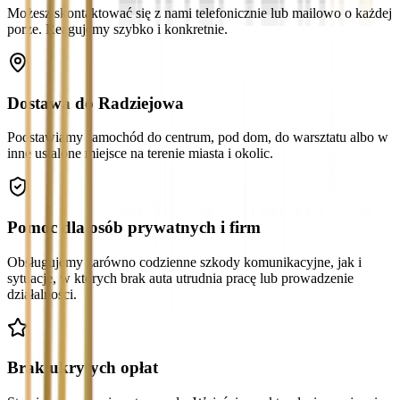
Możesz skontaktować się z nami telefonicznie lub mailowo o każdej
porze. Reagujemy szybko i konkretnie.
Dostawa do Radziejowa
Podstawiamy samochód do centrum, pod dom, do warsztatu albo w
inne ustalone miejsce na terenie miasta i okolic.
Pomoc dla osób prywatnych i firm
Obsługujemy zarówno codzienne szkody komunikacyjne, jak i
sytuacje, w których brak auta utrudnia pracę lub prowadzenie
działalności.
Brak ukrytych opłat