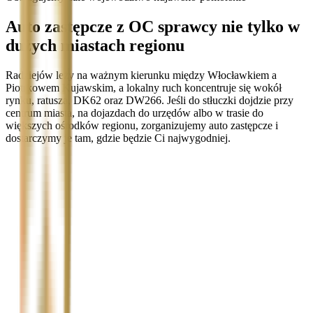
Auto zastępcze z OC sprawcy nie tylko w
dużych miastach regionu
Radziejów leży na ważnym kierunku między Włocławkiem a
Piotrkowem Kujawskim, a lokalny ruch koncentruje się wokół
rynku, ratusza, DK62 oraz DW266. Jeśli do stłuczki dojdzie przy
centrum miasta, na dojazdach do urzędów albo w trasie do
większych ośrodków regionu, zorganizujemy auto zastępcze i
dostarczymy je tam, gdzie będzie Ci najwygodniej.