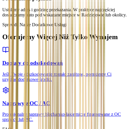
Ustalamy adres i godzinę przekazania. W praktyce najczęściej
dostarczamy auto pod wskazane miejsce w Radziejowie lub okolicy.
Sprawdź Nasze Dodatkowe Usługi
Oferujemy Więcej Niż Tylko Wynajem
Dopłaty do odszkodowań
Jeśli Twoje odszkodowanie zostało zaniżone, pomożemy Ci
uzyskać dodatkowe środki.
Naprawy z OC / AC
Profesjonalne naprawy blacharsko-lakiernicze finansowane z OC
sprawcy lub AC.