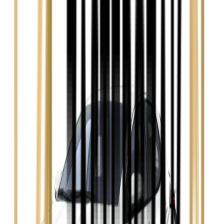
Zobacz
Audi A4
Zobacz
Ford Focus
Zobacz
Ford Mondeo
Zobacz
Hyundai i30
Zobacz
Opel Astra
Zobacz