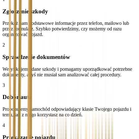
Zgłoszenie szkody
Przekaż nam podstawowe informacje przez telefon, mailowo lub
przez formularz. Szybko potwierdzimy, czy możemy od razu
organizować pojazd.
2
Sprawdzenie dokumentów
Weryfikujemy dane szkody i pomagamy uporządkować potrzebne
dokumenty, abyś nie musiał sam analizować całej procedury.
3
Dobór auta
Proponujemy samochód odpowiadający klasie Twojego pojazdu i
temu, jak z niego korzystasz na co dzień.
4
Przekazanie pojazdu