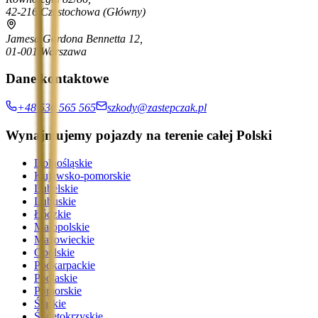
42-216 Częstochowa
(Główny)
Jamesa Gordona Bennetta 12,
01-001 Warszawa
Dane kontaktowe
+48 536 565 565
szkody@zastepczak.pl
Wynajmujemy pojazdy na terenie całej Polski
Dolnośląskie
Kujawsko-pomorskie
Lubelskie
Lubuskie
Łódzkie
Małopolskie
Mazowieckie
Opolskie
Podkarpackie
Podlaskie
Pomorskie
Śląskie
Świętokrzyskie