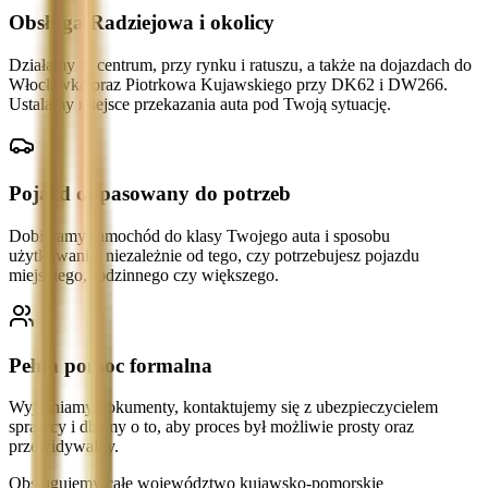
Obsługa Radziejowa i okolicy
Działamy w centrum, przy rynku i ratuszu, a także na dojazdach do
Włocławka oraz Piotrkowa Kujawskiego przy DK62 i DW266.
Ustalamy miejsce przekazania auta pod Twoją sytuację.
Pojazd dopasowany do potrzeb
Dobieramy samochód do klasy Twojego auta i sposobu
użytkowania, niezależnie od tego, czy potrzebujesz pojazdu
miejskiego, rodzinnego czy większego.
Pełna pomoc formalna
Wyjaśniamy dokumenty, kontaktujemy się z ubezpieczycielem
sprawcy i dbamy o to, aby proces był możliwie prosty oraz
przewidywalny.
Obsługujemy całe województwo kujawsko-pomorskie