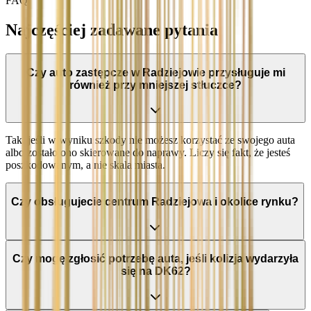
FAQ
Najczęściej zadawane pytania
Czy auto zastępcze w Radziejowie przysługuje mi
również przy mniejszej stłuczce?
Tak, jeśli w wyniku szkody nie możesz korzystać ze swojego auta
albo zostało ono skierowane do naprawy. Liczy się fakt, że jesteś
poszkodowanym, a nie skala miasta.
Czy obsługujecie centrum Radziejowa i okolice rynku?
Czy mogę zgłosić potrzebę auta, jeśli kolizja wydarzyła
się na DK62?