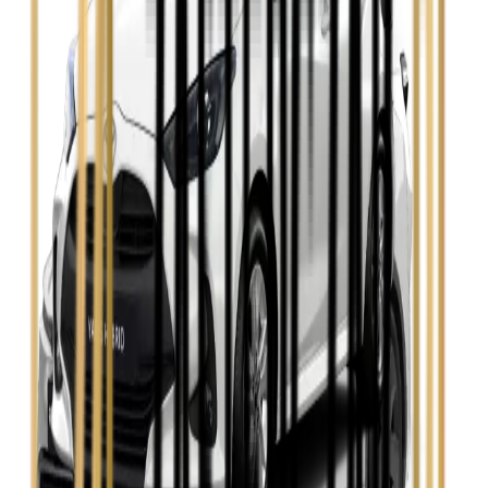
Opel Insignia
Zobacz
Seat Leon
Zobacz
Skoda Fabia
Zobacz
Skoda Kamiq
Zobacz
Skoda Octavia
Zobacz
Toyota Avensis
Zobacz