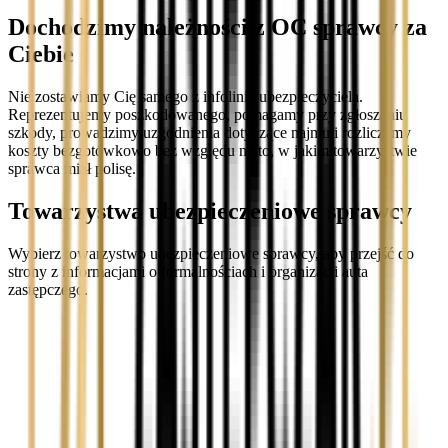
Dochodzimy należności z OC sprawcy za
Ciebie
Nie zostawiamy Cię samego z infolinią ubezpieczyciela.
Reprezentujemy poszkodowanego, pomagamy przy zgłoszeniu
szkody, prowadzimy uzgodnienia dotyczące najmu i rozliczamy
koszty bezgotówkowo bez względu na to, w jakim towarzystwie
sprawca miał polisę.
Towarzystwa ubezpieczeniowe sprawcy
Wybierz towarzystwo ubezpieczeniowe sprawcy, aby przejść do
strony z informacjami o formalnościach i organizacji auta
zastępczego.