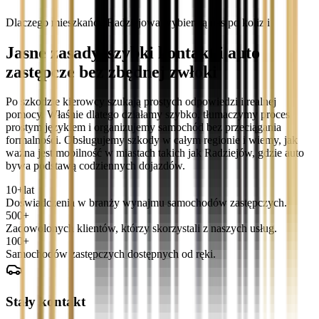
Dlaczego mieszkańcy Radziejowa wybierają nas po kolizji
Jasne zasady, szybki kontakt i auto
zastępcze bez zbędnej zwłoki
Po szkodzie kierowcy szukają prostych odpowiedzi i realnej
pomocy. Właśnie dlatego działamy szybko, tłumaczymy proces
prostym językiem i organizujemy samochód bez przeciągania
formalności. Obsługujemy szkody w całym regionie i wiemy, jak
ważna jest mobilność w miastach takich jak Radziejów, gdzie auto
bywa podstawą codziennych dojazdów.
10+
lat
Doświadczenia w branży wynajmu samochodów zastępczych.
500+
Zadowolonych klientów, którzy skorzystali z naszych usług.
100+
Samochodów zastępczych dostępnych od ręki.
Stały kontakt