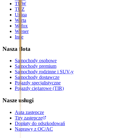
TUW
TUZ
Uniqa
Warta
Wefox
Wiener
Inne
Nasza flota
Samochody osobowe
Samochody premium
Samochody rodzinne i SUV-y
Samochody dostawcze
Pojazdy specjalistyczne
Pojazdy ciężarowe (TIR)
Nasze usługi
Auta zastępcze
Tiry zastępcze
Dopłaty do odszkodowań
Naprawy z OC/AC