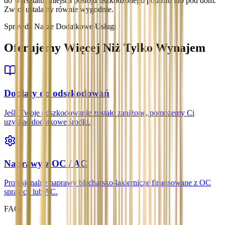
do warsztatu, miejsca postoju uszkodzonego pojazdu lub pod dom.
Zwrot ustalamy równie wygodnie.
Sprawdź Nasze Dodatkowe Usługi
Oferujemy Więcej Niż Tylko Wynajem
Dopłaty do odszkodowań
Jeśli Twoje odszkodowanie zostało zaniżone, pomożemy Ci
uzyskać dodatkowe środki.
Naprawy z OC / AC
Profesjonalne naprawy blacharsko-lakiernicze finansowane z OC
sprawcy lub AC.
FAQ