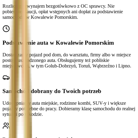
Rozliczamy wynajem bezgotówkowo z OC sprawcy. Nie
pobieramy kaucji, opłat wstępnych ani dopłat za podstawienie
samochodu w Kowalewie Pomorskim.
Podstawienie auta w Kowalewie Pomorskim
Dostarczamy pojazd pod dom, do warsztatu, firmy albo w miejsce
postoju uszkodzonego auta. Obsługujemy też pobliskie
miejscowości, w tym Golub-Dobrzyń, Toruń, Wąbrzeźno i Lipno.
Samochód dobrany do Twoich potrzeb
Udostępniamy auta miejskie, rodzinne kombi, SUV-y i większe
pojazdy potrzebne do pracy. Dobieramy klasę samochodu do realnej
sytuacji po szkodzie.