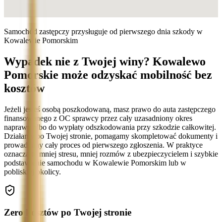
Samochód zastępczy przysługuje od pierwszego dnia szkody w
Kowalewie Pomorskim
Wypadek nie z Twojej winy? Kowalewo
Pomorskie może odzyskać mobilność bez
kosztów
Jeżeli jesteś osobą poszkodowaną, masz prawo do auta zastępczego
finansowanego z OC sprawcy przez cały uzasadniony okres
naprawy albo do wypłaty odszkodowania przy szkodzie całkowitej.
Działamy po Twojej stronie, pomagamy skompletować dokumenty i
prowadzimy cały proces od pierwszego zgłoszenia. W praktyce
oznacza to mniej stresu, mniej rozmów z ubezpieczycielem i szybkie
podstawienie samochodu w Kowalewie Pomorskim lub w
pobliskiej okolicy.
Zero kosztów po Twojej stronie