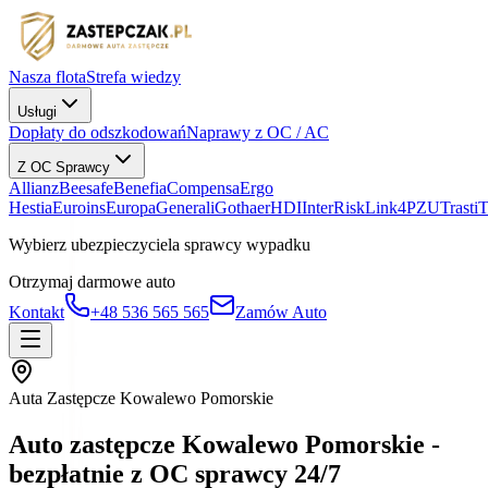
Nasza flota
Strefa wiedzy
Usługi
Dopłaty do odszkodowań
Naprawy z OC / AC
Z OC Sprawcy
Allianz
Beesafe
Benefia
Compensa
Ergo
Hestia
Euroins
Europa
Generali
Gothaer
HDI
InterRisk
Link4
PZU
Trasti
Wybierz ubezpieczyciela sprawcy wypadku
Otrzymaj darmowe auto
Kontakt
+48 536 565 565
Zamów Auto
Auta Zastępcze Kowalewo Pomorskie
Auto zastępcze Kowalewo Pomorskie -
bezpłatnie z OC sprawcy 24/7