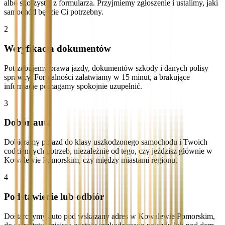
albo skorzystaj z formularza. Przyjmiemy zgłoszenie i ustalimy, jaki
samochód będzie Ci potrzebny.
2
Weryfikacja dokumentów
Potrzebujemy prawa jazdy, dokumentów szkody i danych polisy
sprawcy. Formalności załatwiamy w 15 minut, a brakujące
informacje pomagamy spokojnie uzupełnić.
3
Dobór auta
Dobieramy pojazd do klasy uszkodzonego samochodu i Twoich
codziennych potrzeb, niezależnie od tego, czy jeździsz głównie w
Kowalewie Pomorskim, czy między miastami regionu.
4
Podstawienie lub odbiór
Dostarczymy auto pod wskazany adres w Kowalewie Pomorskim,