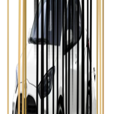
Zobacz
Hyundai i30
Zobacz
Opel Astra
Zobacz
Opel Insignia
Zobacz
Seat Leon
Zobacz
Skoda Fabia
Zobacz