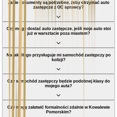
Jakie dokumenty są potrzebne, żeby otrzymać auto
zastępcze z OC sprawcy?
Czy mogę dostać auto zastępcze, jeśli moje auto stoi
już w warsztacie poza miastem?
Na jak długo przysługuje mi samochód zastępczy po
kolizji?
Czy samochód zastępczy będzie podobnej klasy do
mojego auta?
Czy mogę załatwić formalności zdalnie w Kowalewie
Pomorskim?