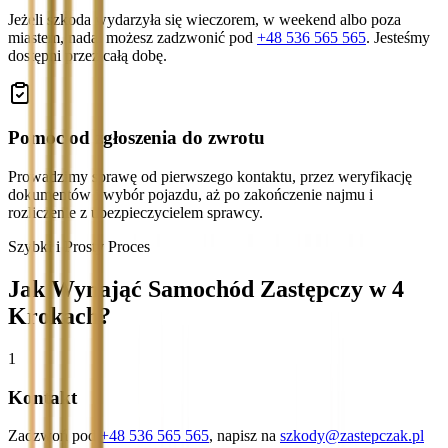
Jeżeli szkoda wydarzyła się wieczorem, w weekend albo poza
miastem, nadal możesz zadzwonić pod
+48 536 565 565
. Jesteśmy
dostępni przez całą dobę.
Pomoc od zgłoszenia do zwrotu
Prowadzimy sprawę od pierwszego kontaktu, przez weryfikację
dokumentów i wybór pojazdu, aż po zakończenie najmu i
rozliczenie z ubezpieczycielem sprawcy.
Szybki i Prosty Proces
Jak Wynająć Samochód Zastępczy w 4
Krokach?
1
Kontakt
Zadzwoń pod
+48 536 565 565
, napisz na
szkody@zastepczak.pl