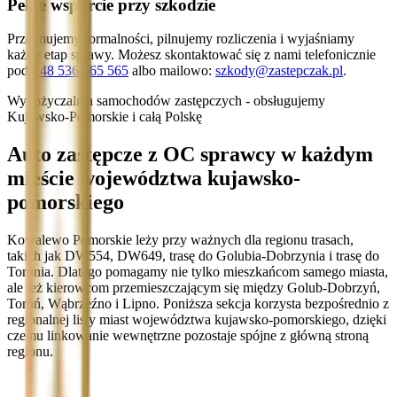
Pełne wsparcie przy szkodzie
Przejmujemy formalności, pilnujemy rozliczenia i wyjaśniamy
każdy etap sprawy. Możesz skontaktować się z nami telefonicznie
pod
+48 536 565 565
albo mailowo:
szkody@zastepczak.pl
.
Wypożyczalnia samochodów zastępczych - obsługujemy
Kujawsko-Pomorskie i całą Polskę
Auto zastępcze z OC sprawcy w każdym
mieście województwa kujawsko-
pomorskiego
Kowalewo Pomorskie leży przy ważnych dla regionu trasach,
takich jak DW554, DW649, trasę do Golubia-Dobrzynia i trasę do
Torunia. Dlatego pomagamy nie tylko mieszkańcom samego miasta,
ale też kierowcom przemieszczającym się między Golub-Dobrzyń,
Toruń, Wąbrzeźno i Lipno. Poniższa sekcja korzysta bezpośrednio z
regionalnej listy miast województwa kujawsko-pomorskiego, dzięki
czemu linkowanie wewnętrzne pozostaje spójne z główną stroną
regionu.