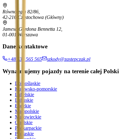
Równoległa 82/86,
42-216 Częstochowa
(Główny)
Jamesa Gordona Bennetta 12,
01-001 Warszawa
Dane kontaktowe
+48 536 565 565
szkody@zastepczak.pl
Wynajmujemy pojazdy na terenie całej Polski
Dolnośląskie
Kujawsko-pomorskie
Lubelskie
Lubuskie
Łódzkie
Małopolskie
Mazowieckie
Opolskie
Podkarpackie
Podlaskie