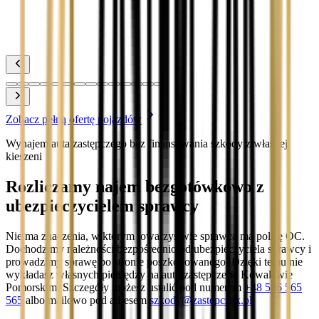
Toyota Yaris
Zobacz
Zobacz pełną ofertę pojazdów
Wynajem auta zastępczego bez finansowania szkody z własnej
kieszeni
Rozliczamy najem bezgotówkowo z
ubezpieczycielem sprawcy
Nie ma znaczenia, w którym towarzystwie sprawca ma polisę OC.
Dochodzimy należności bezpośrednio od ubezpieczyciela sprawcy i
prowadzimy sprawę po stronie poszkodowanego. Dzięki temu nie
wykładasz własnych pieniędzy na auto zastępcze w Kowalewie
Pomorskim. Szczegóły możesz ustalić pod numerem
+48 536 565
565
albo mailowo pod adresem
szkody@zastepczak.pl
.