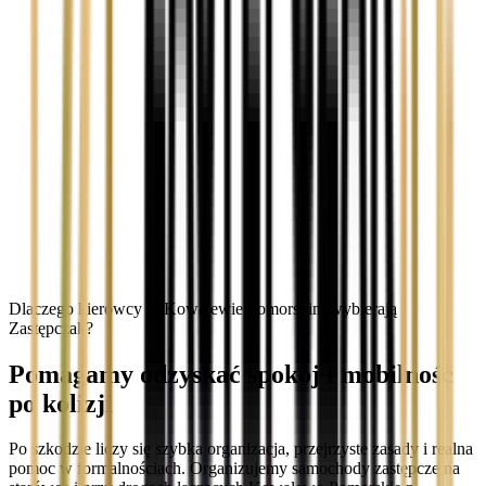
Dlaczego kierowcy w Kowalewie Pomorskim wybierają
Zastępczak?
Pomagamy odzyskać spokój i mobilność
po kolizji
Po szkodzie liczy się szybka organizacja, przejrzyste zasady i realna
pomoc w formalnościach. Organizujemy samochody zastępcze na