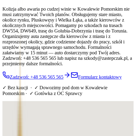
Kolizja albo awaria po cudzej winie w Kowalewie Pomorskim nie
musi zatrzymywać Twoich planów. Obsługujemy stare miasto,
okolice rynku, Pluskowęsy i Wielka Łąka, a także kierowców z
okolicznych miejscowości. Pomagamy po szkodach na trasach
DW554, DW649, trasę do Golubia-Dobrzynia i trasę do Torunia.
Organizujemy auta zastępcze dla kierowców z miasta i z
rozproszonej okolicy, gdzie codzienne dojazdy do pracy, szkół i
urzędów wymagają sprawnego samochodu. Formalności
załatwiamy w 15 minut — auto dostarczymy pod Twój adres.
Zadzwoń: +48 536 565 565 lub napisz na szkody@zastepczak.pl, a
przejmiemy dalsze formalności.
Zadzwoń: +48 536 565 565
Formularz kontaktowy
✓ Bez kaucji · ✓ Dowozimy pod dom
w Kowalewie
Pomorskim
· ✓ Gotówka z OC Sprawcy