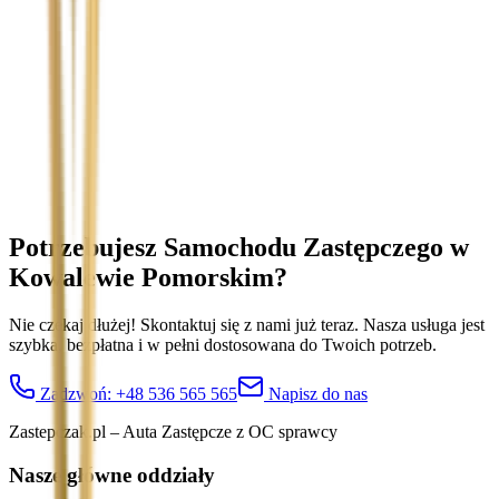
Temat
Treść wiadomości (opcjonalnie)
Wyrażam zgodę na przetwarzanie moich danych osobowych w
celu obsługi zapytania. Zobacz
Politykę Prywatności
.
Potrzebujesz Samochodu Zastępczego
w
Kowalewie Pomorskim
?
Nie czekaj dłużej! Skontaktuj się z nami już teraz. Nasza usługa jest
szybka, bezpłatna i w pełni dostosowana do Twoich potrzeb.
Zadzwoń:
+48 536 565 565
Napisz do nas
Zastepczak.pl – Auta Zastępcze z OC sprawcy
Nasze główne oddziały