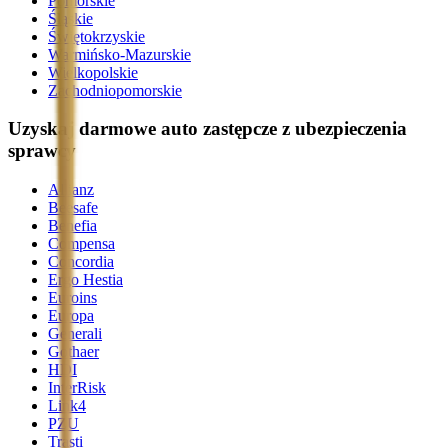
Pomorskie
Śląskie
Świętokrzyskie
Warmińsko-Mazurskie
Wielkopolskie
Zachodniopomorskie
Uzyskaj darmowe auto zastępcze z ubezpieczenia
sprawcy
Allianz
Beesafe
Benefia
Compensa
Concordia
Ergo Hestia
Euroins
Europa
Generali
Gothaer
HDI
InterRisk
Link4
PZU
Trasti