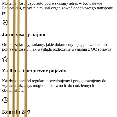
Możemy dostarczyć auto pod wskazany adres w Kowalewie
Pomorskim, żebyś nie musiał organizować dodatkowego transportu
po kolizji.
Jasne zasady najmu
Od początku wyjaśniamy, jakie dokumenty będą potrzebne, kto
pokrywa koszty i jak wygląda rozliczenie wynajmu z OC sprawcy.
Zadbane i bezpieczne pojazdy
Każdy samochód regularnie serwisujemy i przygotowujemy do
wydania tak, abyś mógł od razu wrócić do codziennych
obowiązków.
Kontakt 24/7