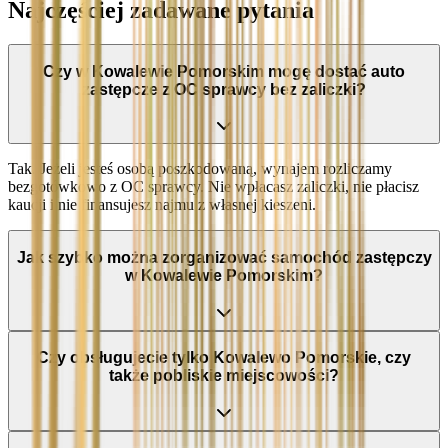
Najczęściej zadawane pytania
Czy w Kowalewie Pomorskim mogę dostać auto
zastępcze z OC sprawcy bez zaliczki?
Tak. Jeżeli jesteś osobą poszkodowaną, wynajem rozliczamy
bezgotówkowo z OC sprawcy. Nie wpłacasz zaliczki, nie płacisz
kaucji i nie finansujesz najmu z własnej kieszeni.
Jak szybko można zorganizować samochód zastępczy
w Kowalewie Pomorskim?
Czy obsługujecie tylko Kowalewo Pomorskie, czy
także pobliskie miejscowości?