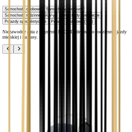
Samochody osobowe
Samochody premium
Samochody rodzinne i SUV-y
Samochody dostawcze
Pojazdy specjalistyczne
Pojazdy ciężarowe (TIR)
Niezawodne auta z segmentu B, C i D idealne do codziennej jazdy
miejskiej i na trasy.
Audi A3
Zobacz
Audi A4
Zobacz
Ford Focus
Zobacz
Ford Mondeo