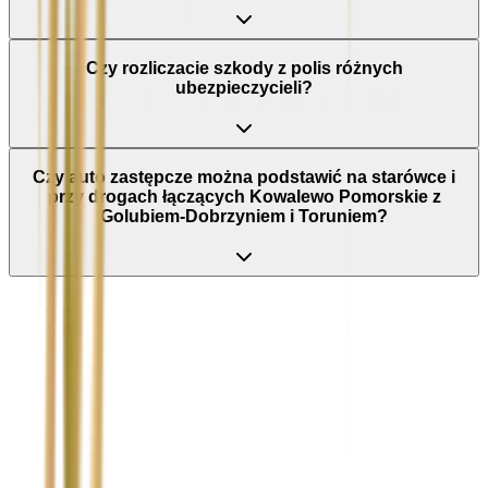
Czy rozliczacie szkody z polis różnych
ubezpieczycieli?
Czy auto zastępcze można podstawić na starówce i
przy drogach łączących Kowalewo Pomorskie z
Golubiem-Dobrzyniem i Toruniem?
Nie wypełniaj tego pola
Imię i nazwisko / Firma
*
Numer telefonu
*
Marka i model uszkodzonego pojazdu