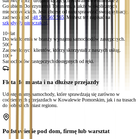
starówce i przy drogach łączących Kowalewo Pomorskie z
Golubiem-Dobrzyniem i Toruniem, a także w okolicznych
miejscowościach. Jeśli chcesz od razu sprawdzić swoją sytuację,
zadzwoń pod
+48 536 565 565
. Możesz też napisać na
szkody@zastepczak.pl
.
10+
lat
Doświadczenia w branży wynajmu samochodów zastępczych.
500+
Zadowolonych klientów, którzy skorzystali z naszych usług.
100+
Samochodów zastępczych dostępnych od ręki.
Flota do miasta i na dłuższe przejazdy
Udostępniamy samochody, które sprawdzają się zarówno w
codziennych przejazdach w Kowalewie Pomorskim, jak i na trasach
do pobliskich miast regionu.
Podstawienie pod dom, firmę lub warsztat