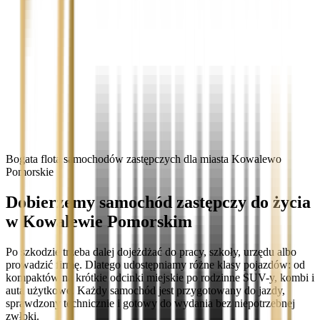
Bogata flota samochodów zastępczych dla miasta Kowalewo
Pomorskie
Dobierzemy samochód zastępczy do życia
w Kowalewie Pomorskim
Po szkodzie trzeba dalej dojeżdżać do pracy, szkoły, urzędu albo
prowadzić firmę. Dlatego udostępniamy różne klasy pojazdów: od
kompaktów na krótkie odcinki miejskie po rodzinne SUV-y, kombi i
auta użytkowe. Każdy samochód jest przygotowany do jazdy,
sprawdzony technicznie i gotowy do wydania bez niepotrzebnej
zwłoki.