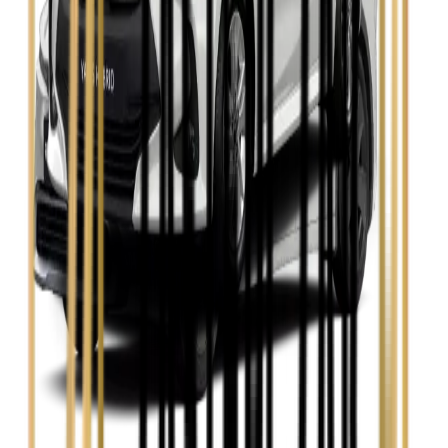
Skoda Kamiq
Zobacz
Skoda Octavia
Zobacz
Toyota Avensis
Zobacz
Toyota Camry
Zobacz
Toyota Corolla
Zobacz
Toyota Prius
Zobacz