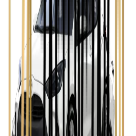
Hyundai i30
Zobacz
Opel Astra
Zobacz
Opel Insignia
Zobacz
Seat Leon
Zobacz
Skoda Fabia
Zobacz
Skoda Kamiq
Zobacz