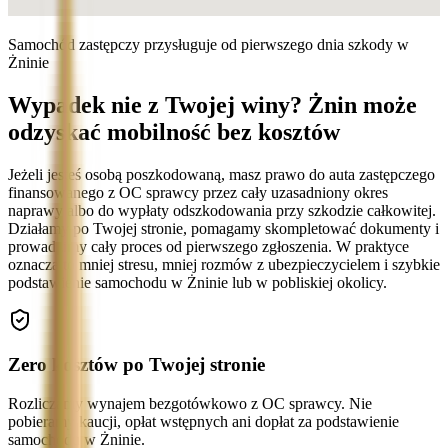
Samochód zastępczy przysługuje od pierwszego dnia szkody w
Żninie
Wypadek nie z Twojej winy? Żnin może
odzyskać mobilność bez kosztów
Jeżeli jesteś osobą poszkodowaną, masz prawo do auta zastępczego
finansowanego z OC sprawcy przez cały uzasadniony okres
naprawy albo do wypłaty odszkodowania przy szkodzie całkowitej.
Działamy po Twojej stronie, pomagamy skompletować dokumenty i
prowadzimy cały proces od pierwszego zgłoszenia. W praktyce
oznacza to mniej stresu, mniej rozmów z ubezpieczycielem i szybkie
podstawienie samochodu w Żninie lub w pobliskiej okolicy.
Zero kosztów po Twojej stronie
Rozliczamy wynajem bezgotówkowo z OC sprawcy. Nie
pobieramy kaucji, opłat wstępnych ani dopłat za podstawienie
samochodu w Żninie.