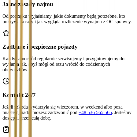
Jasne zasady najmu
Od początku wyjaśniamy, jakie dokumenty będą potrzebne, kto
pokrywa koszty i jak wygląda rozliczenie wynajmu z OC sprawcy.
Zadbane i bezpieczne pojazdy
Każdy samochód regularnie serwisujemy i przygotowujemy do
wydania tak, abyś mógł od razu wrócić do codziennych
obowiązków.
Kontakt 24/7
Jeżeli szkoda wydarzyła się wieczorem, w weekend albo poza
miastem, nadal możesz zadzwonić pod
+48 536 565 565
. Jesteśmy
dostępni przez całą dobę.