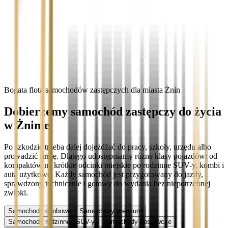
Bogata flota samochodów zastępczych dla miasta Żnin
Dobierzemy samochód zastępczy do życia
w Żninie
Po szkodzie trzeba dalej dojeżdżać do pracy, szkoły, urzędu albo
prowadzić firmę. Dlatego udostępniamy różne klasy pojazdów: od
kompaktów na krótkie odcinki miejskie po rodzinne SUV-y, kombi i
auta użytkowe. Każdy samochód jest przygotowany do jazdy,
sprawdzony technicznie i gotowy do wydania bez niepotrzebnej
zwłoki.
Samochody osobowe
Samochody premium
Samochody rodzinne i SUV-y
Samochody dostawcze