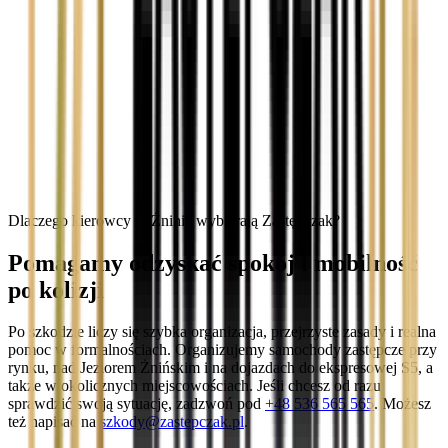
Dlaczego kierowcy w Żninie wybierają Zastępczak?
Pomagamy odzyskać spokój i mobilność
po kolizji
Po szkodzie liczy się szybka organizacja, przejrzyste zasady i realna
pomoc w formalnościach. Organizujemy samochody zastępcze przy
rynku, nad Jeziorem Żnińskim i na dojazdach do ekspresowej S5, a
także w okolicznych miejscowościach. Jeśli chcesz od razu
sprawdzić swoją sytuację, zadzwoń pod
+48 536 565 565
. Możesz
też napisać na
szkody@zastepczak.pl
.