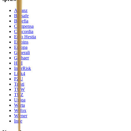
Allianz
Beesafe
Benefia
Compensa
Concordia
Ergo Hestia
Euroins
Europa
Generali
Gothaer
HDI
InterRisk
Link4
PZU
Trasti
TUW
TUZ
Uniqa
Warta
Wefox
Wiener
Inne