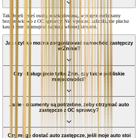
Tak. Jeżeli jesteś osobą poszkodowaną, wynajem rozliczamy
bezgotówkowo z OC sprawcy. Nie wpłacasz zaliczki, nie płacisz
kaucji i nie finansujesz najmu z własnej kieszeni.
Jak szybko można zorganizować samochód zastępczy
w Żninie?
Czy obsługujecie tylko Żnin, czy także pobliskie
miejscowości?
Jakie dokumenty są potrzebne, żeby otrzymać auto
zastępcze z OC sprawcy?
Czy mogę dostać auto zastępcze, jeśli moje auto stoi