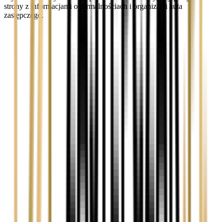
strony z informacjami o formalnościach i organizacji auta
zastępczego.