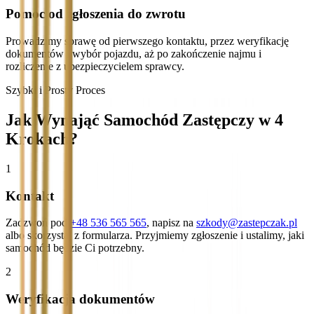
Pomoc od zgłoszenia do zwrotu
Prowadzimy sprawę od pierwszego kontaktu, przez weryfikację
dokumentów i wybór pojazdu, aż po zakończenie najmu i
rozliczenie z ubezpieczycielem sprawcy.
Szybki i Prosty Proces
Jak Wynająć Samochód Zastępczy w 4
Krokach?
1
Kontakt
Zadzwoń pod
+48 536 565 565
, napisz na
szkody@zastepczak.pl
albo skorzystaj z formularza. Przyjmiemy zgłoszenie i ustalimy, jaki
samochód będzie Ci potrzebny.
2
Weryfikacja dokumentów