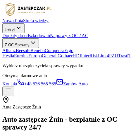
Nasza flota
Strefa wiedzy
Usługi
Dopłaty do odszkodowań
Naprawy z OC / AC
Z OC Sprawcy
Allianz
Beesafe
Benefia
Compensa
Ergo
Hestia
Euroins
Europa
Generali
Gothaer
HDI
InterRisk
Link4
PZU
Trasti
Wybierz ubezpieczyciela sprawcy wypadku
Otrzymaj darmowe auto
Kontakt
+48 536 565 565
Zamów Auto
Auta Zastępcze Żnin
Auto zastępcze Żnin - bezpłatnie z OC
sprawcy 24/7