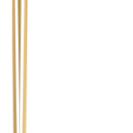
Temat
Treść wiadomości (opcjonalnie)
Wyrażam zgodę na przetwarzanie moich danych osobowych w
celu obsługi zapytania. Zobacz
Politykę Prywatności
.