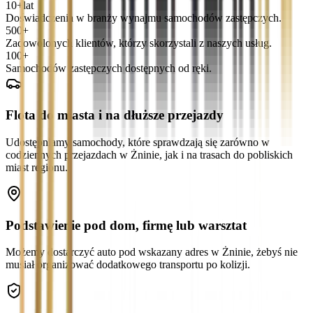
10+
lat
Doświadczenia w branży wynajmu samochodów zastępczych.
500+
Zadowolonych klientów, którzy skorzystali z naszych usług.
100+
Samochodów zastępczych dostępnych od ręki.
Flota do miasta i na dłuższe przejazdy
Udostępniamy samochody, które sprawdzają się zarówno w
codziennych przejazdach w Żninie, jak i na trasach do pobliskich
miast regionu.
Podstawienie pod dom, firmę lub warsztat
Możemy dostarczyć auto pod wskazany adres w Żninie, żebyś nie
musiał organizować dodatkowego transportu po kolizji.