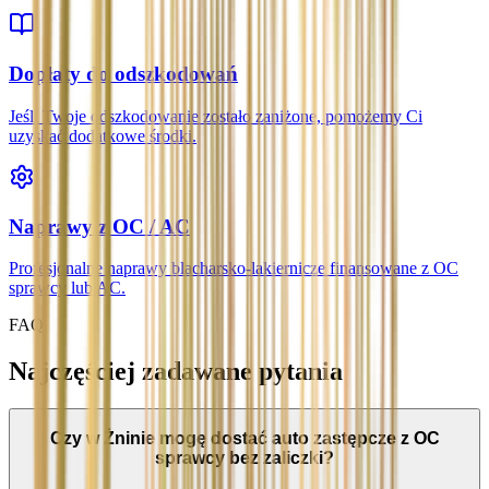
Dopłaty do odszkodowań
Jeśli Twoje odszkodowanie zostało zaniżone, pomożemy Ci
uzyskać dodatkowe środki.
Naprawy z OC / AC
Profesjonalne naprawy blacharsko-lakiernicze finansowane z OC
sprawcy lub AC.
FAQ
Najczęściej zadawane pytania
Czy w Żninie mogę dostać auto zastępcze z OC
sprawcy bez zaliczki?