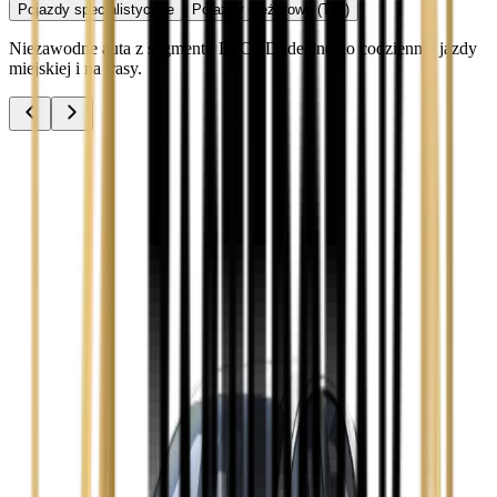
Pojazdy specjalistyczne
Pojazdy ciężarowe (TIR)
Niezawodne auta z segmentu B, C i D idealne do codziennej jazdy
miejskiej i na trasy.
Audi A3
Zobacz
Audi A4
Zobacz
Ford Focus
Zobacz
Ford Mondeo
Zobacz