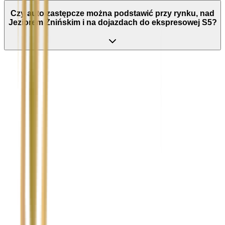
Czy auto zastępcze można podstawić przy rynku, nad
Jeziorem Żnińskim i na dojazdach do ekspresowej S5?
Nie wypełniaj tego pola
Imię i nazwisko / Firma
*
Numer telefonu
*
Marka i model uszkodzonego pojazdu
Ubezpieczyciel sprawcy