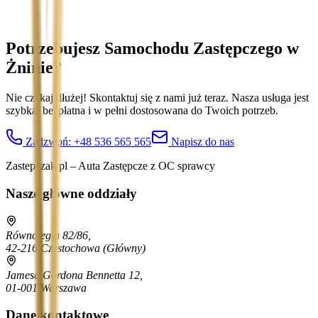
Potrzebujesz Samochodu Zastępczego
w
Żninie
?
Nie czekaj dłużej! Skontaktuj się z nami już teraz. Nasza usługa jest
szybka, bezpłatna i w pełni dostosowana do Twoich potrzeb.
Zadzwoń:
+48 536 565 565
Napisz do nas
Zastepczak.pl – Auta Zastępcze z OC sprawcy
Nasze główne oddziały
Równoległa 82/86,
42-216 Częstochowa
(Główny)
Jamesa Gordona Bennetta 12,
01-001 Warszawa
Dane kontaktowe