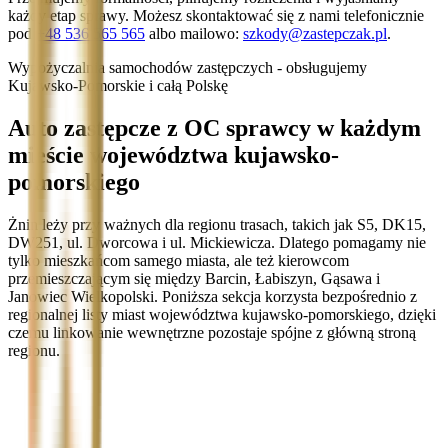
każdy etap sprawy. Możesz skontaktować się z nami telefonicznie
pod
+48 536 565 565
albo mailowo:
szkody@zastepczak.pl
.
Wypożyczalnia samochodów zastępczych - obsługujemy
Kujawsko-Pomorskie i całą Polskę
Auto zastępcze z OC sprawcy w każdym
mieście województwa kujawsko-
pomorskiego
Żnin leży przy ważnych dla regionu trasach, takich jak S5, DK15,
DW251, ul. Dworcowa i ul. Mickiewicza. Dlatego pomagamy nie
tylko mieszkańcom samego miasta, ale też kierowcom
przemieszczającym się między Barcin, Łabiszyn, Gąsawa i
Janowiec Wielkopolski. Poniższa sekcja korzysta bezpośrednio z
regionalnej listy miast województwa kujawsko-pomorskiego, dzięki
czemu linkowanie wewnętrzne pozostaje spójne z główną stroną
regionu.