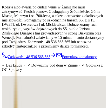
Kolizja albo awaria po cudzej winie w Żninie nie musi
zatrzymywać Twoich planów. Obsługujemy Śródmieście, Górne
Miasto, Murczyn i os. 700-lecia, a także kierowców z okolicznych
miejscowości. Pomagamy po szkodach na trasach S5, DK15,
DW251, ul. Dworcowa i ul. Mickiewicza. Dobrze znamy ruch
wokół rynku, węzłów dojazdowych do S5, okolic Jeziora
Żnińskiego Dużego i tras prowadzących w stronę Biskupina oraz
Wenecji. Formalności załatwiamy w 15 minut — auto dostarczymy
pod Twój adres. Zadzwoń: +48 536 565 565 lub napisz na
szkody@zastepczak.pl, a przejmiemy dalsze formalności.
Zadzwoń: +48 536 565 565
Formularz kontaktowy
✓ Bez kaucji · ✓ Dowozimy pod dom
w Żninie
· ✓ Gotówka z
OC Sprawcy