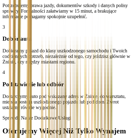
Potrzebujemy prawa jazdy, dokumentów szkody i danych polisy
sprawcy. Formalności załatwiamy w 15 minut, a brakujące
informacje pomagamy spokojnie uzupełnić.
3
Dobór auta
Dobieramy pojazd do klasy uszkodzonego samochodu i Twoich
codziennych potrzeb, niezależnie od tego, czy jeździsz głównie w
Żninie, czy między miastami regionu.
4
Podstawienie lub odbiór
Dostarczymy auto pod wskazany adres w Żninie, do warsztatu,
miejsca postoju uszkodzonego pojazdu lub pod dom. Zwrot
ustalamy równie wygodnie.
Sprawdź Nasze Dodatkowe Usługi
Oferujemy Więcej Niż Tylko Wynajem