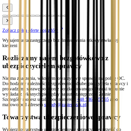
Zobacz
Zobacz pełną ofertę pojazdów
Wynajem auta zastępczego bez finansowania szkody z własnej
kieszeni
Rozliczamy najem bezgotówkowo z
ubezpieczycielem sprawcy
Nie ma znaczenia, w którym towarzystwie sprawca ma polisę OC.
Dochodzimy należności bezpośrednio od ubezpieczyciela sprawcy i
prowadzimy sprawę po stronie poszkodowanego. Dzięki temu nie
wykładasz własnych pieniędzy na auto zastępcze w Żninie.
Szczegóły możesz ustalić pod numerem
+48 536 565 565
albo
mailowo pod adresem
szkody@zastepczak.pl
.
Towarzystwa ubezpieczeniowe sprawcy
Wybierz towarzystwo ubezpieczeniowe sprawcy, aby przejść do