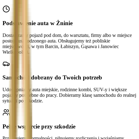
Podstawienie auta w Żninie
Dostarczamy pojazd pod dom, do warsztatu, firmy albo w miejsce
postoju uszkodzonego auta. Obsługujemy też pobliskie
miejscowości, w tym Barcin, Łabiszyn, Gąsawa i Janowiec
Wielkopolski.
Samochód dobrany do Twoich potrzeb
Udostępniamy auta miejskie, rodzinne kombi, SUV-y i większe
pojazdy potrzebne do pracy. Dobieramy klasę samochodu do realnej
sytuacji po szkodzie.
Pełne wsparcie przy szkodzie
Przejmujemy formalności, pilnujemy rozliczenia i wyjaśniamy