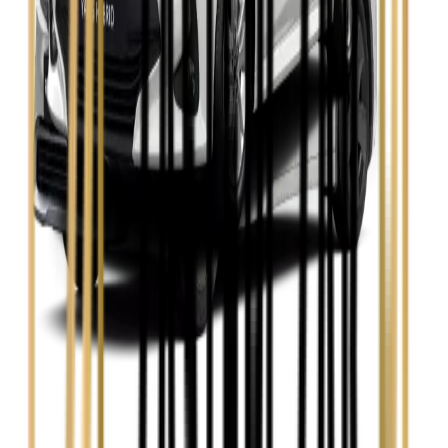
Skoda Octavia
Zobacz
Toyota Avensis
Zobacz
Toyota Camry
Zobacz
Toyota Corolla
Zobacz
Toyota Prius
Zobacz
Toyota Yaris