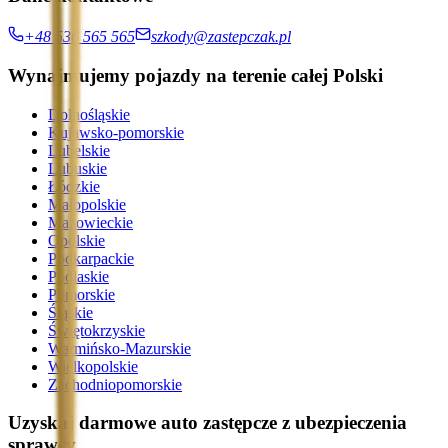
+48 536 565 565
szkody@zastepczak.pl
Wynajmujemy pojazdy na terenie całej Polski
Dolnośląskie
Kujawsko-pomorskie
Lubelskie
Lubuskie
Łódzkie
Małopolskie
Mazowieckie
Opolskie
Podkarpackie
Podlaskie
Pomorskie
Śląskie
Świętokrzyskie
Warmińsko-Mazurskie
Wielkopolskie
Zachodniopomorskie
Uzyskaj darmowe auto zastępcze z ubezpieczenia
sprawcy