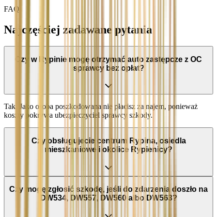
FAQ
Najczęściej zadawane pytania
Czy w Rypinie mogę otrzymać auto zastępcze z OC
sprawcy bez opłat?
Tak. Jako osoba poszkodowana nie płacisz za najem, ponieważ
koszty pokrywa ubezpieczyciel sprawcy szkody.
Czy obsługujecie centrum Rypina, osiedla
mieszkaniowe i okolice Rypienicy?
Czy mogę zgłosić szkodę, jeśli do zdarzenia doszło na
DW534, DW557, DW560 albo DW563?