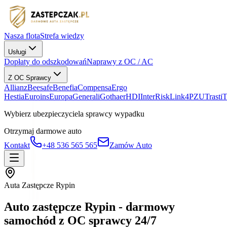
Nasza flota
Strefa wiedzy
Usługi
Dopłaty do odszkodowań
Naprawy z OC / AC
Z OC Sprawcy
Allianz
Beesafe
Benefia
Compensa
Ergo
Hestia
Euroins
Europa
Generali
Gothaer
HDI
InterRisk
Link4
PZU
Trasti
Wybierz ubezpieczyciela sprawcy wypadku
Otrzymaj darmowe auto
Kontakt
+48 536 565 565
Zamów Auto
Auta Zastępcze Rypin
Auto zastępcze Rypin - darmowy
samochód z OC sprawcy 24/7