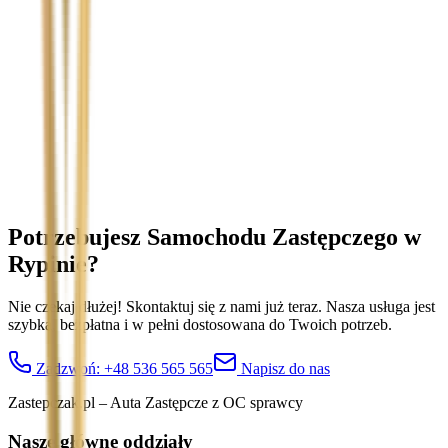
Temat
Treść wiadomości (opcjonalnie)
Wyrażam zgodę na przetwarzanie moich danych osobowych w
celu obsługi zapytania. Zobacz
Politykę Prywatności
.
Potrzebujesz Samochodu Zastępczego
w
Rypinie
?
Nie czekaj dłużej! Skontaktuj się z nami już teraz. Nasza usługa jest
szybka, bezpłatna i w pełni dostosowana do Twoich potrzeb.
Zadzwoń:
+48 536 565 565
Napisz do nas
Zastepczak.pl – Auta Zastępcze z OC sprawcy
Nasze główne oddziały