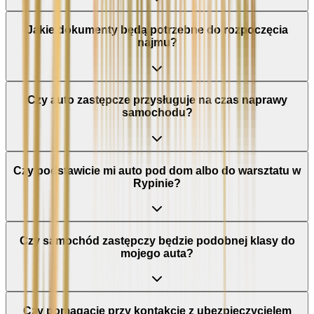
Jakie dokumenty będą potrzebne do rozpoczęcia
najmu?
Czy auto zastępcze przysługuje na czas naprawy
samochodu?
Czy podstawicie mi auto pod dom albo do warsztatu w
Rypinie?
Czy samochód zastępczy będzie podobnej klasy do
mojego auta?
Czy pomagacie przy kontakcie z ubezpieczycielem