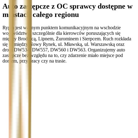
Auto zastępcze z OC sprawcy dostępne w
miastach całego regionu
Rypin jest ważnym punktem komunikacyjnym na wschodzie
województwa, szczególnie dla kierowców poruszających się
między Brodnicą, Lipnem, Żurominem i Sierpcem. Ruch rozkłada
się tu między Nowy Rynek, ul. Mławską, ul. Warszawską oraz
drogi DW534, DW557, DW560 i DW563. Organizujemy auto
zastępcze bez względu na to, czy zdarzenie miało miejsce pod
domem, przy pracy czy na trasie.