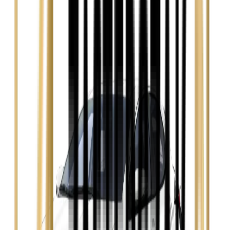
Zobacz
Audi A4
Zobacz
Ford Focus
Zobacz
Ford Mondeo
Zobacz
Hyundai i30
Zobacz
Opel Astra
Zobacz
Opel Insignia