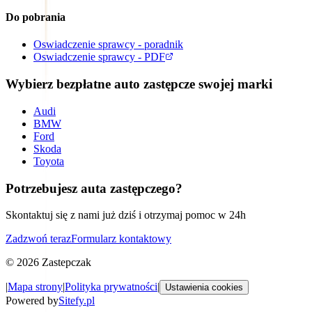
Do pobrania
Oswiadczenie sprawcy - poradnik
Oswiadczenie sprawcy - PDF
Wybierz bezpłatne auto zastępcze swojej marki
Audi
BMW
Ford
Skoda
Toyota
Potrzebujesz auta zastępczego?
Skontaktuj się z nami już dziś i otrzymaj pomoc w 24h
Zadzwoń teraz
Formularz kontaktowy
©
2026
Zastepczak
|
Mapa strony
|
Polityka prywatności
|
Ustawienia cookies
Powered by
Sitefy.pl