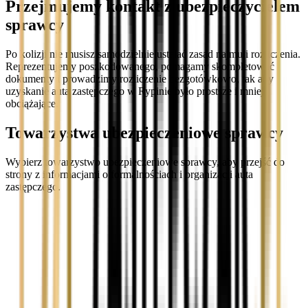
Przejmujemy kontakt z ubezpieczycielem
sprawcy
Po kolizji nie musisz samodzielnie ustalać zasad najmu i rozliczenia.
Reprezentujemy poszkodowanego, pomagamy skompletować
dokumenty i prowadzimy rozliczenie bezgotówkowo, tak aby
uzyskanie auta zastępczego w Rypinie było prostsze i mniej
obciążające.
Towarzystwa ubezpieczeniowe sprawcy
Wybierz towarzystwo ubezpieczeniowe sprawcy, aby przejść do
strony z informacjami o formalnościach i organizacji auta
zastępczego.