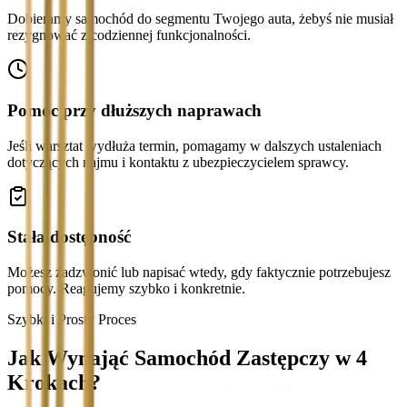
Dobieramy samochód do segmentu Twojego auta, żebyś nie musiał
rezygnować z codziennej funkcjonalności.
Pomoc przy dłuższych naprawach
Jeśli warsztat wydłuża termin, pomagamy w dalszych ustaleniach
dotyczących najmu i kontaktu z ubezpieczycielem sprawcy.
Stała dostępność
Możesz zadzwonić lub napisać wtedy, gdy faktycznie potrzebujesz
pomocy. Reagujemy szybko i konkretnie.
Szybki i Prosty Proces
Jak Wynająć Samochód Zastępczy w 4
Krokach?