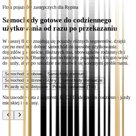
Flota pojazdów zastępczych dla Rypina
Samochody gotowe do codziennego
użytkowania od razu po przekazaniu
W naszej flocie znajdują się pojazdy różnych segmentów, dzięki
czemu możemy dobrać samochód do sposobu użytkowania:
dojazdów po mieście, dłuższych tras, obowiązków rodzinnych i
zawodowych. Dbamy o stan techniczny pojazdów i ich gotowość
do jazdy, abyś po szkodzie nie martwił się kolejnymi problemami.
Samochody osobowe
Samochody premium
Samochody rodzinne i SUV-y
Samochody dostawcze
Pojazdy specjalistyczne
Pojazdy ciężarowe (TIR)
Niezawodne auta z segmentu B, C i D idealne do codziennej jazdy
miejskiej i na trasy.
Audi A3