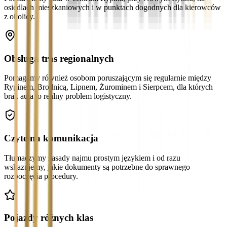
osiedlach mieszkaniowych i w punktach dogodnych dla kierowców
z okolicy.
Obsługa tras regionalnych
Pomagamy również osobom poruszającym się regularnie między
Rypinem, Brodnicą, Lipnem, Żurominem i Sierpcem, dla których
brak auta to realny problem logistyczny.
Czytelna komunikacja
Tłumaczymy zasady najmu prostym językiem i od razu
wskazujemy, jakie dokumenty są potrzebne do sprawnego
rozpoczęcia procedury.
Pojazdy różnych klas