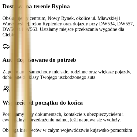
Dostawa na terenie Rypina
Obsługujemy centrum, Nowy Rynek, okolice ul. Mławskiej i
Warszawskiej, rejon Rypienicy oraz dojazdy przy DW534, DW557,
DW560 i DW563. Ustalamy miejsce przekazania wygodne dla
Ciebie.
Auto dopasowane do potrzeb
Zapewniamy samochody miejskie, rodzinne oraz większe pojazdy,
dobierane do klasy Twojego uszkodzonego auta.
Wsparcie od początku do końca
Pomagamy przy dokumentach, kontakcie z ubezpieczycielem i
ewentualnym przedłużeniu najmu, jeśli naprawa się wydłuży.
Obsługa kierowców w całym województwie kujawsko-pomorskim