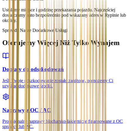
Ustalamy miejsce i godzinę przekazania pojazdu. Najczęściej
dostarczamy auto bezpośrednio pod wskazany adres w Rypinie lub
okolicy.
Sprawdź Nasze Dodatkowe Usługi
Oferujemy Więcej Niż Tylko Wynajem
Dopłaty do odszkodowań
Jeśli Twoje odszkodowanie zostało zaniżone, pomożemy Ci
uzyskać dodatkowe środki.
Naprawy z OC / AC
Profesjonalne naprawy blacharsko-lakiernicze finansowane z OC
sprawcy lub AC.