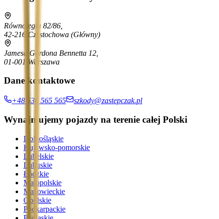
Równoległa 82/86,
42-216 Częstochowa
(Główny)
Jamesa Gordona Bennetta 12,
01-001 Warszawa
Dane kontaktowe
+48 536 565 565
szkody@zastepczak.pl
Wynajmujemy pojazdy na terenie całej Polski
Dolnośląskie
Kujawsko-pomorskie
Lubelskie
Lubuskie
Łódzkie
Małopolskie
Mazowieckie
Opolskie
Podkarpackie
Podlaskie