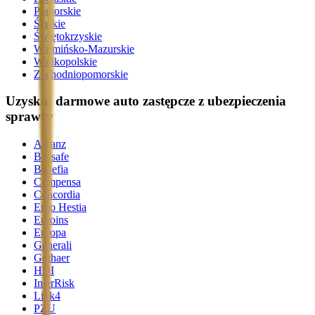
Pomorskie
Śląskie
Świętokrzyskie
Warmińsko-Mazurskie
Wielkopolskie
Zachodniopomorskie
Uzyskaj darmowe auto zastępcze z ubezpieczenia
sprawcy
Allianz
Beesafe
Benefia
Compensa
Concordia
Ergo Hestia
Euroins
Europa
Generali
Gothaer
HDI
InterRisk
Link4
PZU