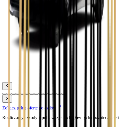
Toyota Camry
Zobacz
Toyota Corolla
Zobacz
Toyota Prius
Zobacz
Toyota Yaris
Zobacz
Zobacz pełną ofertę pojazdów
Rozliczamy szkody z polis wszystkich głównych ubezpieczycieli