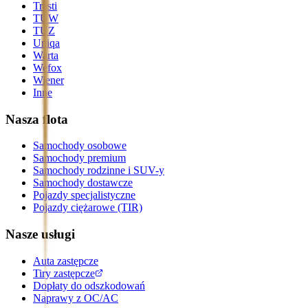
Trasti
TUW
TUZ
Uniqa
Warta
Wefox
Wiener
Inne
Nasza flota
Samochody osobowe
Samochody premium
Samochody rodzinne i SUV-y
Samochody dostawcze
Pojazdy specjalistyczne
Pojazdy ciężarowe (TIR)
Nasze usługi
Auta zastępcze
Tiry zastępcze
Dopłaty do odszkodowań
Naprawy z OC/AC