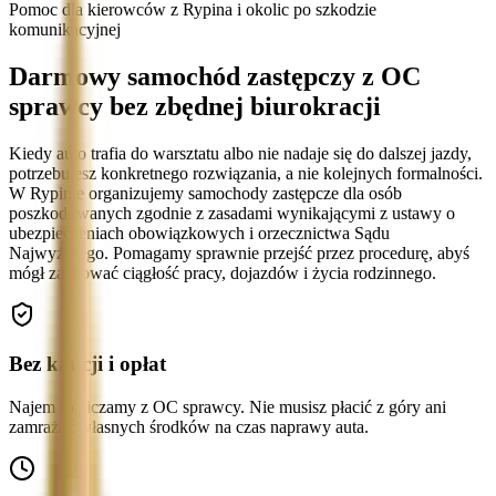
Pomoc dla kierowców z Rypina i okolic po szkodzie
komunikacyjnej
Darmowy samochód zastępczy z OC
sprawcy bez zbędnej biurokracji
Kiedy auto trafia do warsztatu albo nie nadaje się do dalszej jazdy,
potrzebujesz konkretnego rozwiązania, a nie kolejnych formalności.
W Rypinie organizujemy samochody zastępcze dla osób
poszkodowanych zgodnie z zasadami wynikającymi z ustawy o
ubezpieczeniach obowiązkowych i orzecznictwa Sądu
Najwyższego. Pomagamy sprawnie przejść przez procedurę, abyś
mógł zachować ciągłość pracy, dojazdów i życia rodzinnego.
Bez kaucji i opłat
Najem rozliczamy z OC sprawcy. Nie musisz płacić z góry ani
zamrażać własnych środków na czas naprawy auta.