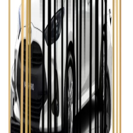
Zobacz
Seat Leon
Zobacz
Skoda Fabia
Zobacz
Skoda Kamiq
Zobacz
Skoda Octavia
Zobacz
Toyota Avensis
Zobacz