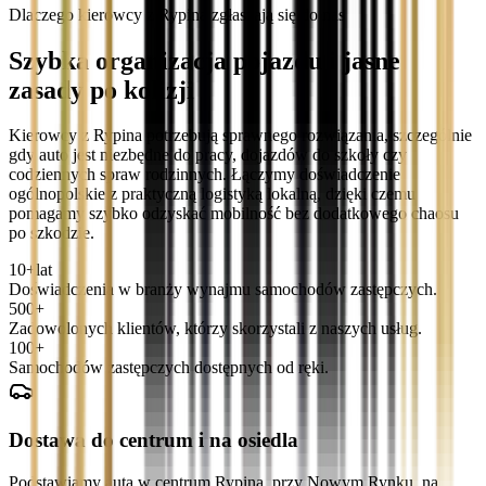
Dlaczego kierowcy z Rypina zgłaszają się do nas
Szybka organizacja pojazdu i jasne
zasady po kolizji
Kierowcy z Rypina potrzebują sprawnego rozwiązania, szczególnie
gdy auto jest niezbędne do pracy, dojazdów do szkoły czy
codziennych spraw rodzinnych. Łączymy doświadczenie
ogólnopolskie z praktyczną logistyką lokalną, dzięki czemu
pomagamy szybko odzyskać mobilność bez dodatkowego chaosu
po szkodzie.
10+
lat
Doświadczenia w branży wynajmu samochodów zastępczych.
500+
Zadowolonych klientów, którzy skorzystali z naszych usług.
100+
Samochodów zastępczych dostępnych od ręki.
Dostawa do centrum i na osiedla
Podstawiamy auta w centrum Rypina, przy Nowym Rynku, na