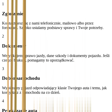
1
Zgłoszenie
Kontaktujesz się z nami telefonicznie, mailowo albo przez
formularz. Szybko ustalamy podstawy sprawy i Twoje potrzeby.
2
Dokumenty
Weryfikujemy prawo jazdy, dane szkody i dokumenty pojazdu. Jeśli
czegoś brakuje, pomagamy to uporządkować.
3
Dobór samochodu
Wybieramy pojazd odpowiadający klasie Twojego auta i temu, jak
korzystasz z samochodu na co dzień.
4
Przekazanie auta