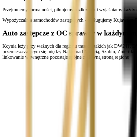
Przejmujemy formalności, pilnujemy rozliczenia i wyjaśniamy każdy 
Wypożyczalnia samochodów zastępczych - obsługujemy Kujawsko-Po
Auto zastępcze z OC sprawcy w każdym m
Kcynia leży przy ważnych dla regionu trasach, takich jak DW241, D
przemieszczającym się między Nakło nad Notecią, Szubin, Żnin i Jan
linkowanie wewnętrzne pozostaje spójne z główną stroną regionu.