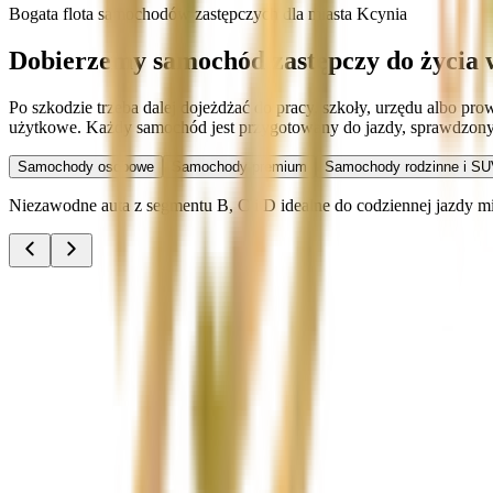
Bogata flota samochodów zastępczych dla miasta Kcynia
Dobierzemy samochód zastępczy do życia 
Po szkodzie trzeba dalej dojeżdżać do pracy, szkoły, urzędu albo p
użytkowe. Każdy samochód jest przygotowany do jazdy, sprawdzony 
Samochody osobowe
Samochody premium
Samochody rodzinne i SU
Niezawodne auta z segmentu B, C i D idealne do codziennej jazdy miej
Audi A3
Zobacz
Audi A4
Zobacz
Ford Focus