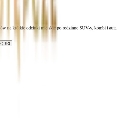
tów na krótkie odcinki miejskie po rodzinne SUV-y, kombi i auta
 (TIR)