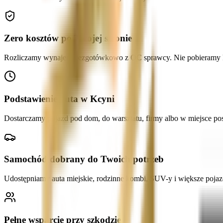
Zero kosztów po Twojej stronie
Rozliczamy wynajem bezgotówkowo z OC sprawcy. Nie pobieramy kau
Podstawienie auta w Kcyni
Dostarczamy pojazd pod dom, do warsztatu, firmy albo w miejsce pos
Samochód dobrany do Twoich potrzeb
Udostępniamy auta miejskie, rodzinne kombi, SUV-y i większe pojazd
Pełne wsparcie przy szkodzie