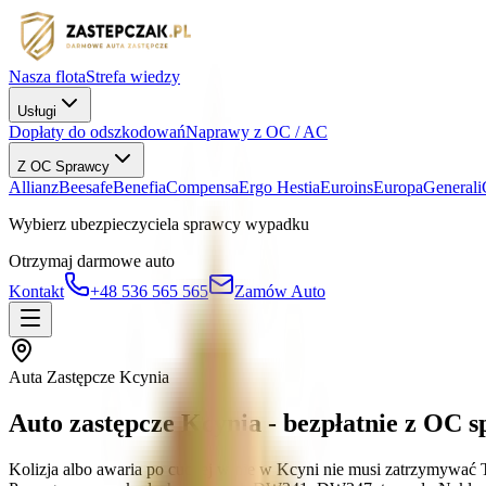
Nasza flota
Strefa wiedzy
Usługi
Dopłaty do odszkodowań
Naprawy z OC / AC
Z OC Sprawcy
Allianz
Beesafe
Benefia
Compensa
Ergo Hestia
Euroins
Europa
Generali
Wybierz ubezpieczyciela sprawcy wypadku
Otrzymaj darmowe auto
Kontakt
+48 536 565 565
Zamów Auto
Auta Zastępcze Kcynia
Auto zastępcze Kcynia - bezpłatnie z OC s
Kolizja albo awaria po cudzej winie w Kcyni nie musi zatrzymywać