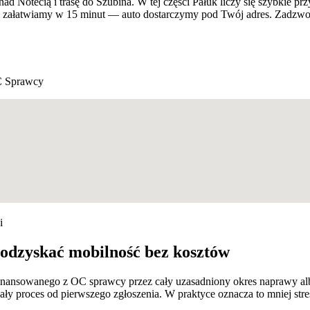
otecią i trasę do Szubina. W tej części Pałuk liczy się szybkie prz
ci załatwiamy w 15 minut — auto dostarczymy pod Twój adres. Zadzwo
 Sprawcy
i
odzyskać mobilność bez kosztów
 finansowanego z OC sprawcy przez cały uzasadniony okres naprawy al
 proces od pierwszego zgłoszenia. W praktyce oznacza to mniej stre