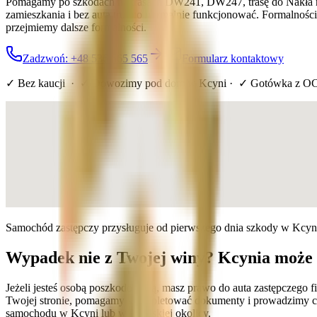
Pomagamy po szkodach na trasach DW241, DW247, trasę do Nakła nad N
zamieszkania i bez auta trudno normalnie funkcjonować. Formalnoś
przejmiemy dalsze formalności.
Zadzwoń: +48 536 565 565
Formularz kontaktowy
✓ Bez kaucji · ✓ Dowozimy pod dom
w Kcyni
· ✓ Gotówka z OC
Samochód zastępczy przysługuje od pierwszego dnia szkody w Kcyn
Wypadek nie z Twojej winy? Kcynia może 
Jeżeli jesteś osobą poszkodowaną, masz prawo do auta zastępczego
Twojej stronie, pomagamy skompletować dokumenty i prowadzimy cały
samochodu w Kcyni lub w pobliskiej okolicy.