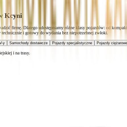
w Kcyni
rowadzić firmę. Dlatego udostępniamy różne klasy pojazdów: od kompak
technicznie i gotowy do wydania bez niepotrzebnej zwłoki.
V-y
Samochody dostawcze
Pojazdy specjalistyczne
Pojazdy ciężarowe
skiej i na trasy.