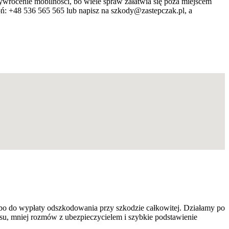
ywrócenie mobilności, bo wiele spraw załatwia się poza miejscem
ń: +48 536 565 565 lub napisz na szkody@zastepczak.pl, a
bo do wypłaty odszkodowania przy szkodzie całkowitej. Działamy po
su, mniej rozmów z ubezpieczycielem i szybkie podstawienie