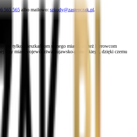
6 565 565
albo mailowo:
szkody@zastepczak.pl
.
my nie tylko mieszkańcom samego miasta, ale też kierowcom
lnej listy miast województwa kujawsko-pomorskiego, dzięki czemu