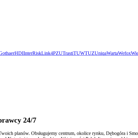
Gothaer
HDI
InterRisk
Link4
PZU
Trasti
TUW
TUZ
Uniqa
Warta
Wefox
Wie
prawcy 24/7
 Twoich planów. Obsługujemy centrum, okolice rynku, Dębogóra i Smo