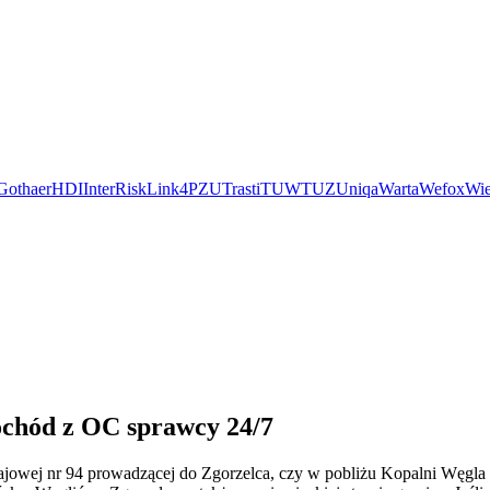
Gothaer
HDI
InterRisk
Link4
PZU
Trasti
TUW
TUZ
Uniqa
Warta
Wefox
Wie
ochód z OC sprawcy 24/7
krajowej nr 94 prowadzącej do Zgorzelca, czy w pobliżu Kopalni Węgl