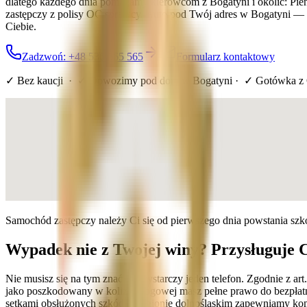
dlatego każdego dnia pomagamy kierowcom z Bogatyni i okolic: Pieńsk
zastępczy z polisy OC sprawcy. Auto pod Twój adres w Bogatyni — 
Ciebie.
Zadzwoń: +48 536 565 565
Formularz kontaktowy
✓ Bez kaucji · ✓ Dowozimy pod dom
w Bogatyni
· ✓ Gotówka z
Samochód zastępczy należy Ci się od pierwszego dnia powstania sz
Wypadek nie z Twojej winy? Przysługuje 
Nie musisz się na tym znać — wystarczy jeden telefon. Zgodnie z a
jako poszkodowany w kolizji drogowej masz pełne prawo do bezpłatn
setkami obsłużonych szkód w regionie dolnośląskim zapewniamy kom