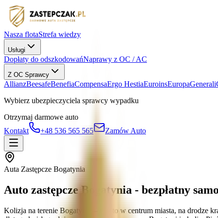
Nasza flota
Strefa wiedzy
Usługi
Dopłaty do odszkodowań
Naprawy z OC / AC
Z OC Sprawcy
Allianz
Beesafe
Benefia
Compensa
Ergo Hestia
Euroins
Europa
Generali
Wybierz ubezpieczyciela sprawcy wypadku
Otrzymaj darmowe auto
Kontakt
+48 536 565 565
Zamów Auto
Auta Zastępcze Bogatynia
Auto zastępcze Bogatynia - bezpłatny sam
Kolizja na terenie Bogatyni — czy to w centrum miasta, na drodze 