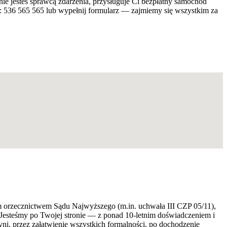
nie jesteś sprawcą zdarzenia, przysługuje Ci bezpłatny samochód
 536 565 565 lub wypełnij formularz — zajmiemy się wszystkim za
ym orzecznictwem Sądu Najwyższego (m.in. uchwała III CZP 05/11),
 Jesteśmy po Twojej stronie — z ponad 10-letnim doświadczeniem i
i, przez załatwienie wszystkich formalności, po dochodzenie