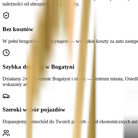
należności od ubezpieczyciela sprawcy.
Bez kosztów
W pełni bezgotówkowy wynajem — wszystkie koszty za auto zastępcze
Szybka dostawa w Bogatyni
Działamy 24/7 na terenie Bogatyni i okolic — centrum miasta, Osied
wskazany adres.
Szeroki wybór pojazdów
Dopasujemy samochód do Twoich potrzeb — od ekonomicznych aut mi