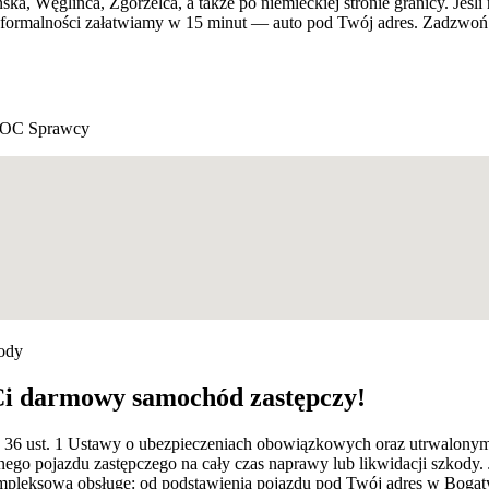
a, Węglińca, Zgorzelca, a także po niemieckiej stronie granicy. Jeśli 
formalności załatwiamy w 15 minut — auto pod Twój adres. Zadzwoń:
 OC Sprawcy
kody
Ci darmowy samochód zastępczy!
rt. 36 ust. 1 Ustawy o ubezpieczeniach obowiązkowych oraz utrwalon
ego pojazdu zastępczego na cały czas naprawy lub likwidacji szkody.
pleksową obsługę: od podstawienia pojazdu pod Twój adres w Bogatyn