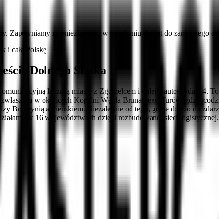
cy. Zapewniamy również pomoc w uzyskaniu dopłat do zaniżonego ods
 i całą Polskę
eście Dolnego Śląska
komunikacyjną łączącą miasto z Zgorzelcem i dalej z autostradą A4. To
zwłaszcza w okolicach Kopalni Węgla Brunatnego Turów, gdzie codzien
ędzy Bogatynią a Pieńskiem. Niezależnie od tego, gdzie doszło do zd
ziałamy w 16 województwach dzięki rozbudowanej sieci logistycznej.