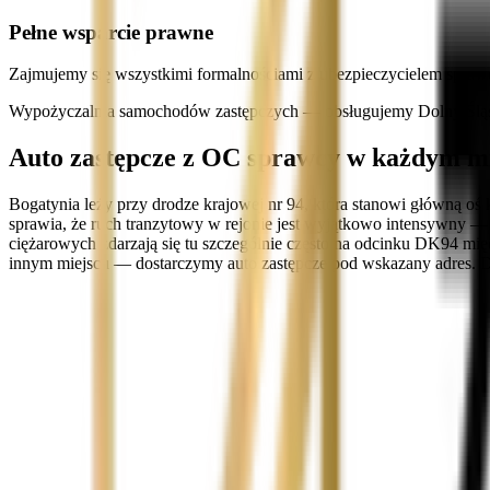
Pełne wsparcie prawne
Zajmujemy się wszystkimi formalnościami z ubezpieczycielem spraw
Wypożyczalnia samochodów zastępczych — obsługujemy Dolny Śląsk
Auto zastępcze z OC sprawcy w każdym mi
Bogatynia leży przy drodze krajowej nr 94, która stanowi główną oś 
sprawia, że ruch tranzytowy w rejonie jest wyjątkowo intensywny — 
ciężarowych zdarzają się tu szczególnie często na odcinku DK94 mi
innym miejscu — dostarczymy auto zastępcze pod wskazany adres. D