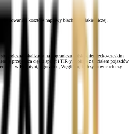
zkodowania i kosztów naprawy blacharsko-lakierniczej.
 strategiczna lokalizacja na pograniczu polsko-niemiecko-czeskim
nie przejeżdża ciężki sprzęt i TIR-y. Kolizje z udziałem pojazdów
arzenia — w Bogatyni, Zgorzelcu, Węglińcu, Jędrzychowicach czy