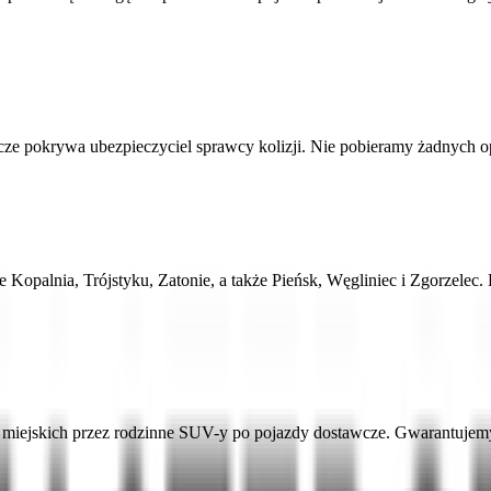
 pokrywa ubezpieczyciel sprawcy kolizji. Nie pobieramy żadnych opłat
le Kopalnia, Trójstyku, Zatonie, a także Pieńsk, Węgliniec i Zgorzel
ejskich przez rodzinne SUV-y po pojazdy dostawcze. Gwarantujemy a