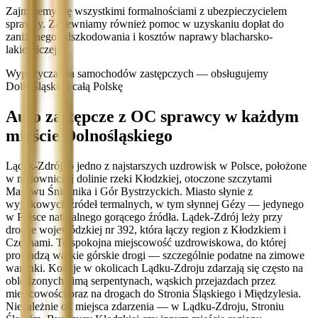
Zajmujemy się wszystkimi formalnościami z ubezpieczycielem
sprawcy. Zapewniamy również pomoc w uzyskaniu dopłat do
zaniżonego odszkodowania i kosztów naprawy blacharsko-
lakierniczej.
Wypożyczalnia samochodów zastępczych — obsługujemy
Dolnośląskie i całą Polskę
Auto zastępcze z OC sprawcy w każdym
mieście Dolnośląskiego
Lądek-Zdrój to jedno z najstarszych uzdrowisk w Polsce, położone
w malowniczej dolinie rzeki Kłodzkiej, otoczone szczytami
Masywu Śnieżnika i Gór Bystrzyckich. Miasto słynie z
wyjątkowych źródeł termalnych, w tym słynnej Gézy — jedynego
w Polsce naturalnego gorącego źródła. Lądek-Zdrój leży przy
drodze wojewódzkiej nr 392, która łączy region z Kłodzkiem i
Czechami. To spokojna miejscowość uzdrowiskowa, do której
prowadzą wąskie górskie drogi — szczególnie podatne na zimowe
warunki. Kolizje w okolicach Lądku-Zdroju zdarzają się często na
oblodzonych zimą serpentynach, wąskich przejazdach przez
miejscowości oraz na drogach do Stronia Śląskiego i Międzylesia.
Niezależnie od miejsca zdarzenia — w Lądku-Zdroju, Stroniu