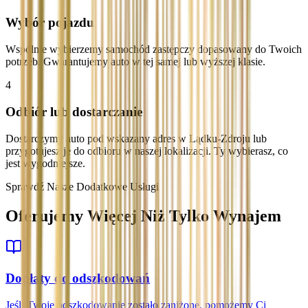
Wybór pojazdu
Wspólnie wybierzemy samochód zastępczy dopasowany do Twoich
potrzeb. Gwarantujemy auto w tej samej lub wyższej klasie.
4
Odbiór lub dostarczanie
Dostarczymy auto pod wskazany adres w Lądku-Zdroju lub
przygotujesz je do odbioru w naszej lokalizacji. Ty wybierasz, co
jest wygodniejsze.
Sprawdź Nasze Dodatkowe Usługi
Oferujemy Więcej Niż Tylko Wynajem
Dopłaty do odszkodowań
Jeśli Twoje odszkodowanie zostało zaniżone, pomożemy Ci