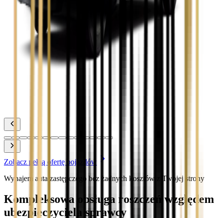
Zobacz
Toyota Corolla
Zobacz
Toyota Prius
Zobacz
Toyota Yaris
Zobacz
Zobacz pełną ofertę pojazdów
Wynajem auta zastępczego bez żadnych kosztów z Twojej strony
Kompleksowa obsługa roszczeń względem
ubezpieczyciela sprawcy