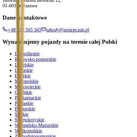
Jamesa Gordona Bennetta 12,
01-001 Warszawa
Dane kontaktowe
+48 536 565 565
szkody@zastepczak.pl
Wynajmujemy pojazdy na terenie całej Polski
Dolnośląskie
Kujawsko-pomorskie
Lubelskie
Lubuskie
Łódzkie
Małopolskie
Mazowieckie
Opolskie
Podkarpackie
Podlaskie
Pomorskie
Śląskie
Świętokrzyskie
Warmińsko-Mazurskie
Wielkopolskie
Zachodniopomorskie