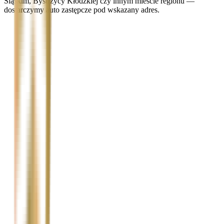
Śląskim, Bystrzycy Kłodzkiej czy innym mieście regionu —
dostarczymy auto zastępcze pod wskazany adres.