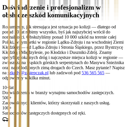
Doświadczenie i profesjonalizm w
obsłudze szkód komunikacyjnych
Rozumiemy, jak stresująca jest sytuacja po kolizji — dlatego od
ponad 10 lat robimy wszystko, byś jak najszybciej wrócił do
normalności. Obsłużyliśmy ponad 10 000 szkód na terenie całej
Polski, w tym setki w regionie Lądku-Zdroju i na wschodniej Ziemi
Kłodzkiej — od Lądku-Zdroju i Stronia Śląskiego, przez Bystrzycę
Kłodzką i Międzylesie, po Kłodzko i Duszniki-Zdrój. Znamy
specyfikę lokalnych dróg i najczęstsze miejsca kolizji w regionie —
zwłaszcza na wąskich górskich serpentynach do Masywu Śnieżnika
oraz na oblodzonych zimą drogach do Czech. Masz pytanie? Napisz
na
szkody@zastepczak.pl
lub zadzwoń pod
536 565 565
—
odpowiemy w kilka minut.
10+
lat
Doświadczenia w branży wynajmu samochodów zastępczych.
500+
Zadowolonych klientów, którzy skorzystali z naszych usług.
100+
Samochodów zastępczych dostępnych od ręki.