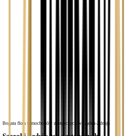
Bogata flota samochodów zastępczych w Lądku-Zdroju