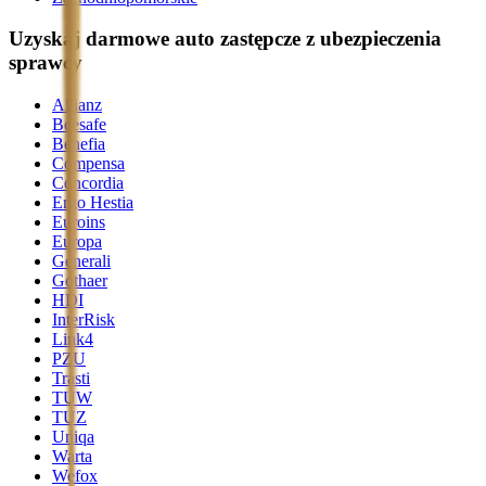
Uzyskaj darmowe auto zastępcze z ubezpieczenia
sprawcy
Allianz
Beesafe
Benefia
Compensa
Concordia
Ergo Hestia
Euroins
Europa
Generali
Gothaer
HDI
InterRisk
Link4
PZU
Trasti
TUW
TUZ
Uniqa
Warta
Wefox