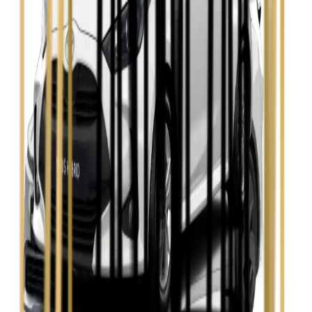
Seat Leon
Zobacz
Skoda Fabia
Zobacz
Skoda Kamiq
Zobacz
Skoda Octavia
Zobacz
Toyota Avensis
Zobacz
Toyota Camry