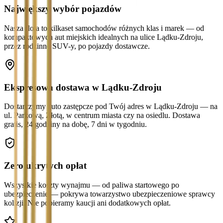
Największy wybór pojazdów
Nasza flota to kilkaset samochodów różnych klas i marek — od
kompaktowych aut miejskich idealnych na ulice Lądku-Zdroju,
przez rodzinne SUV-y, po pojazdy dostawcze.
Ekspresowa dostawa w Lądku-Zdroju
Dostarczymy auto zastępcze pod Twój adres w Lądku-Zdroju — na
ul. Parkową, Złotą, w centrum miasta czy na osiedlu. Dostawa
gratis, 24 godziny na dobę, 7 dni w tygodniu.
Zero ukrytych opłat
Wszystkie koszty wynajmu — od paliwa startowego po
ubezpieczenie — pokrywa towarzystwo ubezpieczeniowe sprawcy
kolizji. Nie pobieramy kaucji ani dodatkowych opłat.