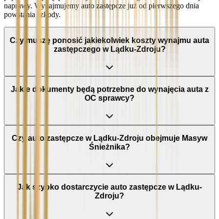
naprawy. Wynajmujemy auto zastępcze już od pierwszego dnia
powstania szkody.
Czy muszę ponosić jakiekolwiek koszty wynajmu auta
zastępczego w Lądku-Zdroju?
Jakie dokumenty będą potrzebne do wynajęcia auta z
OC sprawcy?
Czy auto zastępcze w Lądku-Zdroju obejmuje Masyw
Śnieżnika?
Jak szybko dostarczycie auto zastępcze w Lądku-
Zdroju?