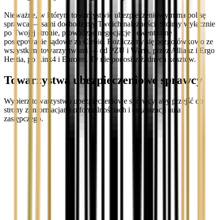
Nieważne, w którym towarzystwie ubezpieczeniowym ma polisę
sprawca — sami dochodzimy Twoich należności. Stoimy wyłącznie
po Twojej stronie, prowadząc negocjacje i ewentualne
postępowanie sądowe za Ciebie. Rozliczamy się bezgotówkowo ze
wszystkimi towarzystwami — od PZU i Warta, przez Allianz i Ergo
Hestia, po Link4 i Euroins. Ty nie ponosisz żadnych kosztów.
Towarzystwa ubezpieczeniowe sprawcy
Wybierz towarzystwo ubezpieczeniowe sprawcy, aby przejść do
strony z informacjami o formalnościach i organizacji auta
zastępczego.