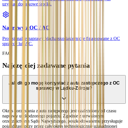
uzyskać dodatkowe środki.
Naprawy z OC / AC
Profesjonalne naprawy blacharsko-lakiernicze finansowane z OC
sprawcy lub AC.
FAQ
Najczęściej zadawane pytania
Jak długo mogę korzystać z auta zastępczego z OC
sprawcy w Lądku-Zdroju?
Okres korzystania z auta zastępczego jest uzależniony od czasu
naprawy uszkodzonego pojazdu. Zgodnie z utrwalonym
orzecznictwem Sądu Najwyższego, poszkodowanemu przysługuje
pojazd zastępczy przez cały okres technologicznie uzasadnionej