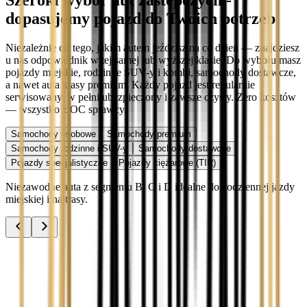
Szeroki wybór aut zastępczych -
dopasujemy pojazd do Twoich potrzeb
Niezależnie od tego, jakim autem jeździsz na co dzień — znajdziesz
u nas odpowiednik w tej samej lub wyższej klasie. Do wyboru masz
pojazdy miejskie, rodzinne SUV-y i kombi, samochody dostawcze,
a nawet auta klasy premium. Każdy pojazd jest regularnie
serwisowany, w pełni ubezpieczony i zawsze czysty. Zero kosztów
— wszystko z OC sprawcy.
Samochody osobowe
Samochody premium
Samochody rodzinne i SUV-y
Samochody dostawcze
Pojazdy specjalistyczne
Pojazdy ciężarowe (TIR)
Niezawodne auta z segmentu B, C i D idealne do codziennej jazdy
miejskiej i na trasy.
Audi A3
Zobacz