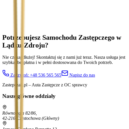
Treść wiadomości (opcjonalnie)
Wyrażam zgodę na przetwarzanie moich danych osobowych w
celu obsługi zapytania. Zobacz
Politykę Prywatności
.
Potrzebujesz Samochodu Zastępczego
w
Lądku-Zdroju
?
Nie czekaj dłużej! Skontaktuj się z nami już teraz. Nasza usługa jest
szybka, bezpłatna i w pełni dostosowana do Twoich potrzeb.
Zadzwoń:
+48 536 565 565
Napisz do nas
Zastepczak.pl – Auta Zastępcze z OC sprawcy
Nasze główne oddziały
Równoległa 82/86,
42-216 Częstochowa
(Główny)