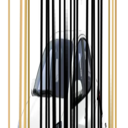
Audi A4
Zobacz
Ford Focus
Zobacz
Ford Mondeo
Zobacz
Hyundai i30
Zobacz
Opel Astra
Zobacz
Opel Insignia
Zobacz