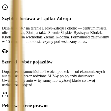
Szybka dostawa w Lądku-Zdroju
Działamy 24/7 na terenie Lądku-Zdroju i okolic — centrum miasta,
ulica Parkowa, Złota, a także Stronie Śląskie, Bystrzyca Kłodzka,
Kłodzko i cała wschodnia Ziemia Kłodzka. Formalności załatwiamy
w 15 minut — auto dostarczymy pod wskazany adres.
Szeroki wybór pojazdów
Dopasujemy samochód do Twoich potrzeb — od ekonomicznych
aut miejskich przez rodzinne SUV-y po pojazdy dostawcze.
Gwarantujemy auto w tej samej lub wyższej klasie co Twój
uszkodzony pojazd.
Pełne wsparcie prawne