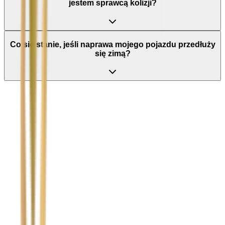
jestem sprawcą kolizji?
Co się stanie, jeśli naprawa mojego pojazdu przedłuży
się zimą?
Nie wypełniaj tego pola
Imię i nazwisko / Firma
*
Numer telefonu
*
Marka i model uszkodzonego pojazdu
Ubezpieczyciel sprawcy