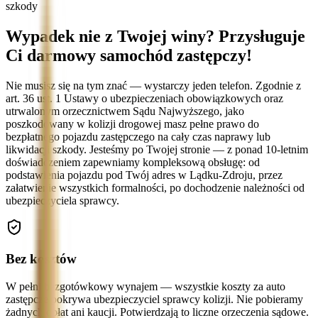
szkody
Wypadek nie z Twojej winy? Przysługuje
Ci darmowy samochód zastępczy!
Nie musisz się na tym znać — wystarczy jeden telefon. Zgodnie z
art. 36 ust. 1 Ustawy o ubezpieczeniach obowiązkowych oraz
utrwalonym orzecznictwem Sądu Najwyższego, jako
poszkodowany w kolizji drogowej masz pełne prawo do
bezpłatnego pojazdu zastępczego na cały czas naprawy lub
likwidacji szkody. Jesteśmy po Twojej stronie — z ponad 10-letnim
doświadczeniem zapewniamy kompleksową obsługę: od
podstawienia pojazdu pod Twój adres w Lądku-Zdroju, przez
załatwienie wszystkich formalności, po dochodzenie należności od
ubezpieczyciela sprawcy.
Bez kosztów
W pełni bezgotówkowy wynajem — wszystkie koszty za auto
zastępcze pokrywa ubezpieczyciel sprawcy kolizji. Nie pobieramy
żadnych opłat ani kaucji. Potwierdzają to liczne orzeczenia sądowe.