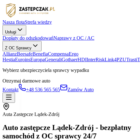
Nasza flota
Strefa wiedzy
Usługi
Dopłaty do odszkodowań
Naprawy z OC / AC
Z OC Sprawcy
Allianz
Beesafe
Benefia
Compensa
Ergo
Hestia
Euroins
Europa
Generali
Gothaer
HDI
InterRisk
Link4
PZU
Trasti
Wybierz ubezpieczyciela sprawcy wypadku
Otrzymaj darmowe auto
Kontakt
+48 536 565 565
Zamów Auto
Auta Zastępcze Lądek-Zdrój
Auto zastępcze Lądek-Zdrój - bezpłatny
samochód z OC sprawcy 24/7