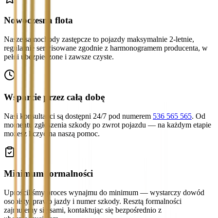
Nowoczesna flota
Nasze samochody zastępcze to pojazdy maksymalnie 2-letnie,
regularnie serwisowane zgodnie z harmonogramem producenta, w
pełni ubezpieczone i zawsze czyste.
Wsparcie przez całą dobę
Nasi konsultanci są dostępni 24/7 pod numerem
536 565 565
. Od
momentu zgłoszenia szkody po zwrot pojazdu — na każdym etapie
możesz liczyć na naszą pomoc.
Minimum formalności
Uprościliśmy proces wynajmu do minimum — wystarczy dowód
osobisty, prawo jazdy i numer szkody. Resztą formalności
zajmujemy się sami, kontaktując się bezpośrednio z