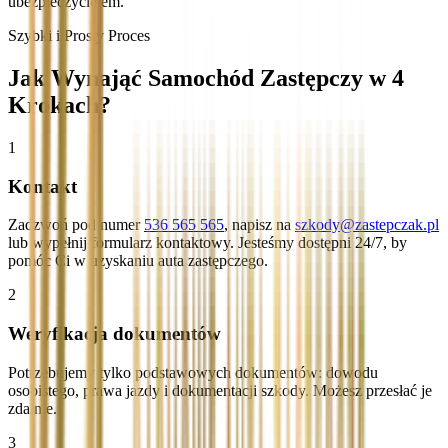
ubezpieczycielem.
Szybki i Prosty Proces
Jak Wynająć Samochód Zastępczy w 4
Krokach?
1
Kontakt
Zadzwoń pod numer
536 565 565
, napisz na
szkody@zastepczak.pl
lub wypełnij formularz kontaktowy. Jesteśmy dostępni 24/7, by
pomóc Ci w uzyskaniu auta zastępczego.
2
Weryfikacja dokumentów
Potrzebujemy tylko podstawowych dokumentów: dowodu
osobistego, prawa jazdy i dokumentacji szkody. Możesz przesłać je
zdalnie.
3