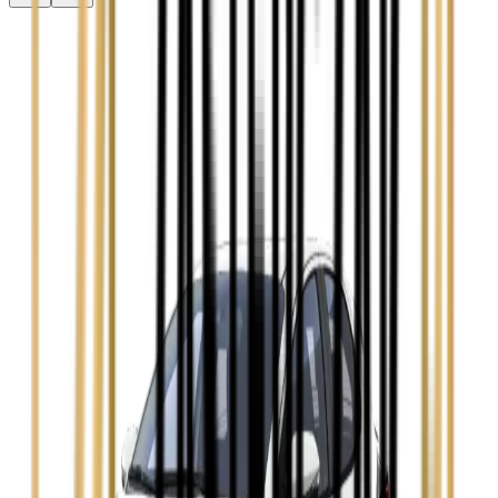
Audi A3
Zobacz
Audi A4
Zobacz
Ford Focus
Zobacz
Ford Mondeo
Zobacz
Hyundai i30
Zobacz
Opel Astra