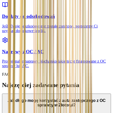
Dopłaty do odszkodowań
Jeśli Twoje odszkodowanie zostało zaniżone, pomożemy Ci
uzyskać dodatkowe środki.
Naprawy z OC / AC
Profesjonalne naprawy blacharsko-lakiernicze finansowane z OC
sprawcy lub AC.
FAQ
Najczęściej zadawane pytania
Jak długo mogę korzystać z auta zastępczego z OC
sprawcy w Złotoryi?