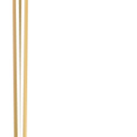
Nie wypełniaj tego pola
Imię i nazwisko / Firma
*
Numer telefonu
*
Marka i model uszkodzonego pojazdu
Ubezpieczyciel sprawcy