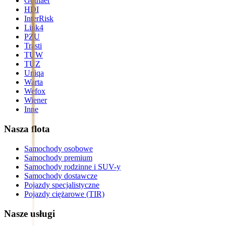
Gothaer
HDI
InterRisk
Link4
PZU
Trasti
TUW
TUZ
Uniqa
Warta
Wefox
Wiener
Inne
Nasza flota
Samochody osobowe
Samochody premium
Samochody rodzinne i SUV-y
Samochody dostawcze
Pojazdy specjalistyczne
Pojazdy ciężarowe (TIR)
Nasze usługi