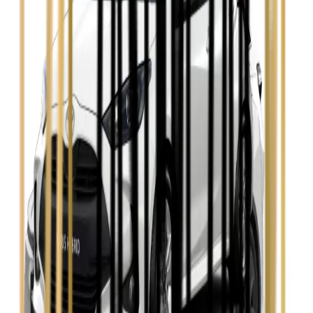
Zobacz
Opel Insignia
Zobacz
Seat Leon
Zobacz
Skoda Fabia
Zobacz
Skoda Kamiq
Zobacz
Skoda Octavia
Zobacz
Toyota Avensis