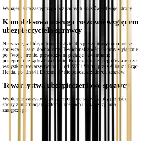
Wynajem auta zastępczego bez żadnych kosztów z Twojej strony
Kompleksowa obsługa roszczeń względem
ubezpieczyciela sprawcy
Nieważne, w którym towarzystwie ubezpieczeniowym ma polisę
sprawca — sami dochodzimy Twoich należności. Stoimy wyłącznie
po Twojej stronie, prowadząc negocjacje i ewentualne
postępowanie sądowe za Ciebie. Rozliczamy się bezgotówkowo ze
wszystkimi towarzystwami — od PZU i Warta, przez Allianz i Ergo
Hestia, po Link4 i Euroins. Ty nie ponosisz żadnych kosztów.
Towarzystwa ubezpieczeniowe sprawcy
Wybierz towarzystwo ubezpieczeniowe sprawcy, aby przejść do
strony z informacjami o formalnościach i organizacji auta
zastępczego.