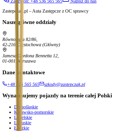
Zadzwoń:
+48 536 565 565
Napisz do nas
Zastepczak.pl – Auta Zastępcze z OC sprawcy
Nasze główne oddziały
Równoległa 82/86,
42-216 Częstochowa
(Główny)
Jamesa Gordona Bennetta 12,
01-001 Warszawa
Dane kontaktowe
+48 536 565 565
szkody@zastepczak.pl
Wynajmujemy pojazdy na terenie całej Polski
Dolnośląskie
Kujawsko-pomorskie
Lubelskie
Lubuskie
Łódzkie