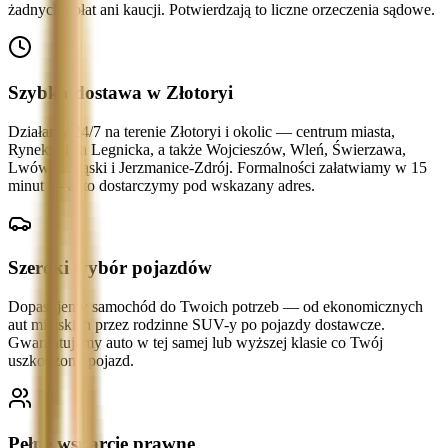
żadnych opłat ani kaucji. Potwierdzają to liczne orzeczenia sądowe.
Szybka dostawa w Złotoryi
Działamy 24/7 na terenie Złotoryi i okolic — centrum miasta,
Rynek, ulica Legnicka, a także Wojcieszów, Wleń, Świerzawa,
Lwówek Śląski i Jerzmanice-Zdrój. Formalności załatwiamy w 15
minut — auto dostarczymy pod wskazany adres.
Szeroki wybór pojazdów
Dopasujemy samochód do Twoich potrzeb — od ekonomicznych
aut miejskich przez rodzinne SUV-y po pojazdy dostawcze.
Gwarantujemy auto w tej samej lub wyższej klasie co Twój
uszkodzony pojazd.
Pełne wsparcie prawne