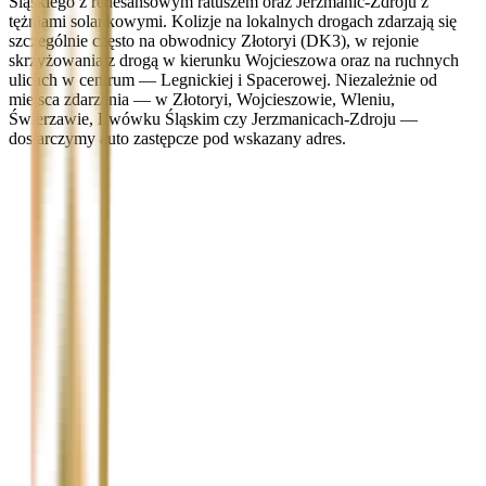
Śląskiego z renesansowym ratuszem oraz Jerzmanic-Zdroju z
tężniami solankowymi. Kolizje na lokalnych drogach zdarzają się
szczególnie często na obwodnicy Złotoryi (DK3), w rejonie
skrzyżowania z drogą w kierunku Wojcieszowa oraz na ruchnych
ulicach w centrum — Legnickiej i Spacerowej. Niezależnie od
miejsca zdarzenia — w Złotoryi, Wojcieszowie, Wleniu,
Świerzawie, Lwówku Śląskim czy Jerzmanicach-Zdroju —
dostarczymy auto zastępcze pod wskazany adres.