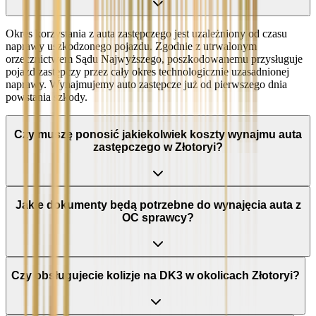
Okres korzystania z auta zastępczego jest uzależniony od czasu
naprawy uszkodzonego pojazdu. Zgodnie z utrwalonym
orzecznictwem Sądu Najwyższego, poszkodowanemu przysługuje
pojazd zastępczy przez cały okres technologicznie uzasadnionej
naprawy. Wynajmujemy auto zastępcze już od pierwszego dnia
powstania szkody.
Czy muszę ponosić jakiekolwiek koszty wynajmu auta
zastępczego w Złotoryi?
Jakie dokumenty będą potrzebne do wynajęcia auta z
OC sprawcy?
Czy obsługujecie kolizje na DK3 w okolicach Złotoryi?