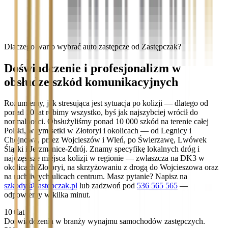
Dlaczego warto wybrać auto zastępcze od Zastępczak?
Doświadczenie i profesjonalizm w
obsłudze szkód komunikacyjnych
Rozumiemy, jak stresująca jest sytuacja po kolizji — dlatego od
ponad 10 lat robimy wszystko, byś jak najszybciej wrócił do
normalności. Obsłużyliśmy ponad 10 000 szkód na terenie całej
Polski, w tym setki w Złotoryi i okolicach — od Legnicy i
Chojnowa, przez Wojcieszów i Wleń, po Świerzawę, Lwówek
Śląski i Jerzmanice-Zdrój. Znamy specyfikę lokalnych dróg i
najczęstsze miejsca kolizji w regionie — zwłaszcza na DK3 w
okolicach Złotoryi, na skrzyżowaniu z drogą do Wojcieszowa oraz
na ruchliwych ulicach centrum. Masz pytanie? Napisz na
szkody@zastepczak.pl
lub zadzwoń pod
536 565 565
—
odpowiemy w kilka minut.
10+
lat
Doświadczenia w branży wynajmu samochodów zastępczych.