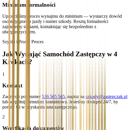
Minimum formalności
Uprościliśmy proces wynajmu do minimum — wystarczy dowód
osobisty, prawo jazdy i numer szkody. Resztą formalności
zajmujemy się sami, kontaktując się bezpośrednio z
ubezpieczycielem.
Szybki i Prosty Proces
Jak Wynająć Samochód Zastępczy w 4
Krokach?
1
Kontakt
Zadzwoń pod numer
536 565 565
, napisz na
szkody@zastepczak.pl
lub wypełnij formularz kontaktowy. Jesteśmy dostępni 24/7, by
pomóc Ci w uzyskaniu auta zastępczego.
2
Weryfikacja dokumentów