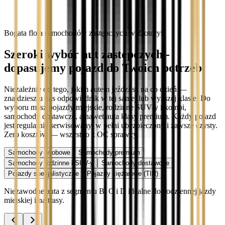
Bogata flota samochodów zastępczych w Złotoryi
Szeroki wybór aut zastępczych -
dopasujemy pojazd do Twoich potrzeb
Niezależnie od tego, jakim autem jeździisz na co dzień —
znajdziesz u nas odpowiednik w tej samej lub wyższej klasie. Do
wyboru masz pojazdy miejskie, rodzinne SUV-y i kombi,
samochody dostawcze, a nawet auta klasy premium. Każdy pojazd
jest regularnie serwisowany, w pełni ubezpieczony i zawsze czysty.
Zero kosztów — wszystko z OC sprawcy.
Samochody osobowe
Samochody premium
Samochody rodzinne i SUV-y
Samochody dostawcze
Pojazdy specjalistyczne
Pojazdy ciężarowe (TIR)
Niezawodne auta z segmentu B, C i D idealne do codziennej jazdy
miejskiej i na trasy.