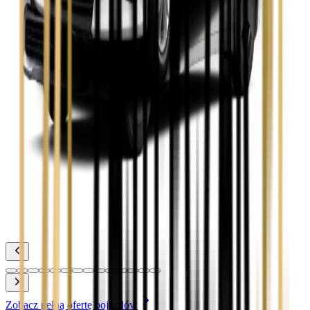
Zobacz
Toyota Camry
Zobacz
Toyota Corolla
Zobacz
Toyota Prius
Zobacz
Toyota Yaris
Zobacz
Zobacz pełną ofertę pojazdów