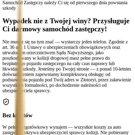
Samochód Zastępczy należy Ci się od pierwszego dnia powstania
szkody
Wypadek nie z Twojej winy? Przysługuje
Ci darmowy samochód zastępczy!
Nie musisz się na tym znać — wystarczy jeden telefon. Zgodnie z
art. 36 ust. 1 Ustawy o ubezpieczeniach obowiązkowych oraz
utrwalonym orzecznictwem Sądu Najwyższego, jako
poszkodowany w kolizji drogowej masz pełne prawo do
bezpłatnego pojazdu zastępczego na cały czas naprawy lub
likwidacji szkody. Jesteśmy po Twojej stronie — z ponad 10-letnim
doświadczeniem zapewniamy kompleksową obsługę: od
podstawienia pojazdu pod Twój adres w Złotoryi, przez załatwienie
wszystkich formalności, po dochodzenie należności od
ubezpieczyciela sprawcy.
Bez kosztów
W pełni bezgotówkowy wynajem — wszystkie koszty za auto
zastępcze pokrywa ubezpieczyciel sprawcy kolizji. Nie pobieramy