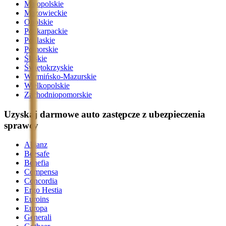
Małopolskie
Mazowieckie
Opolskie
Podkarpackie
Podlaskie
Pomorskie
Śląskie
Świętokrzyskie
Warmińsko-Mazurskie
Wielkopolskie
Zachodniopomorskie
Uzyskaj darmowe auto zastępcze z ubezpieczenia
sprawcy
Allianz
Beesafe
Benefia
Compensa
Concordia
Ergo Hestia
Euroins
Europa
Generali