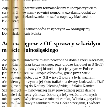
Zajmujemy się wszystkimi formalnościami z ubezpieczycielem
sprawcy. Zapewniamy również pomoc w uzyskaniu dopłat do
zaniżonego odszkodowania i kosztów naprawy blacharsko-
lakierniczej.
Wypożyczalnia samochodów zastępczych — obsługujemy
Dolnośląskie i całą Polskę
Auto zastępcze z OC sprawcy w każdym
mieście Dolnośląskiego
Złotoryja to malownicze miasto położone w dolinie rzeki Kaczawy,
u podnóża pogórza kaczawskiego, przy drodze krajowej nr 3 (E65).
Miasto słynie z niezwykłej historii — jest jedynym w Polsce i
jednym z niewielu w Europie ośrodków, gdzie przez wieki
wydobywano złoto. Już w XII wieku Złotoryja była ważnym
ośrodkiem górniczym, a jej złoto trafiało na dwory królewskie. Dziś
miasto jest bramą do Kotliny Jeleniogórskiej i Szlaku Kamieni
Szlachetnych — malowniczej trasy prowadzącej przez dawne
kopalnie i skanseny górnicze. Złotoryja leży wśród urokliwych
miejscowości: Wojcieszowa z ruinami zamku, Wlenia z gotyckim
mostem, Świerzawy z sanktuarium na Górze Szczytnik, Lwówka