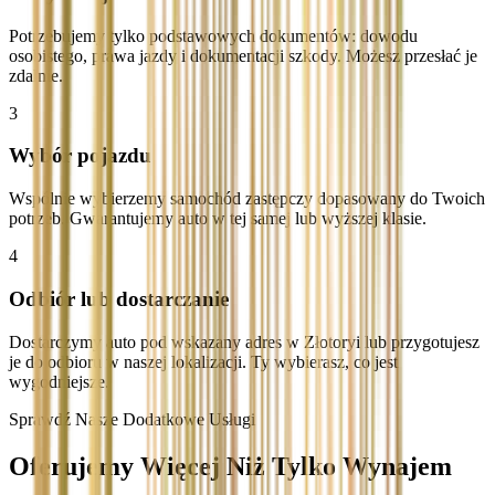
Potrzebujemy tylko podstawowych dokumentów: dowodu
osobistego, prawa jazdy i dokumentacji szkody. Możesz przesłać je
zdalnie.
3
Wybór pojazdu
Wspólnie wybierzemy samochód zastępczy dopasowany do Twoich
potrzeb. Gwarantujemy auto w tej samej lub wyższej klasie.
4
Odbiór lub dostarczanie
Dostarczymy auto pod wskazany adres w Złotoryi lub przygotujesz
je do odbioru w naszej lokalizacji. Ty wybierasz, co jest
wygodniejsze.
Sprawdź Nasze Dodatkowe Usługi
Oferujemy Więcej Niż Tylko Wynajem