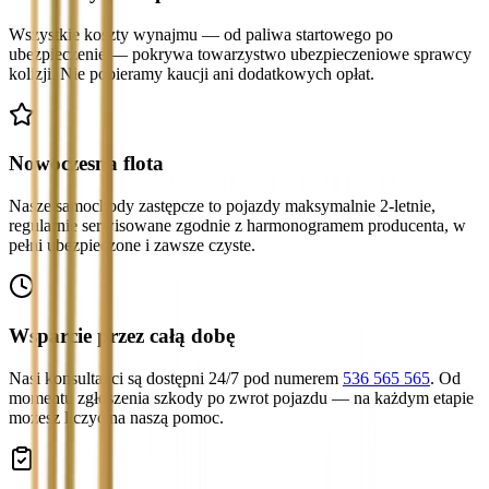
Wszystkie koszty wynajmu — od paliwa startowego po
ubezpieczenie — pokrywa towarzystwo ubezpieczeniowe sprawcy
kolizji. Nie pobieramy kaucji ani dodatkowych opłat.
Nowoczesna flota
Nasze samochody zastępcze to pojazdy maksymalnie 2-letnie,
regularnie serwisowane zgodnie z harmonogramem producenta, w
pełni ubezpieczone i zawsze czyste.
Wsparcie przez całą dobę
Nasi konsultanci są dostępni 24/7 pod numerem
536 565 565
. Od
momentu zgłoszenia szkody po zwrot pojazdu — na każdym etapie
możesz liczyć na naszą pomoc.