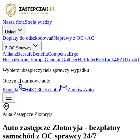
Nasza flota
Strefa wiedzy
Usługi
Dopłaty do odszkodowań
Naprawy z OC / AC
Z OC Sprawcy
Allianz
Beesafe
Benefia
Compensa
Ergo
Hestia
Euroins
Europa
Generali
Gothaer
HDI
InterRisk
Link4
PZU
Trasti
Wybierz ubezpieczyciela sprawcy wypadku
Otrzymaj darmowe auto
Kontakt
+48 536 565 565
Zamów Auto
Auta Zastępcze Złotoryja
Auto zastępcze Złotoryja - bezpłatny
samochód z OC sprawcy 24/7