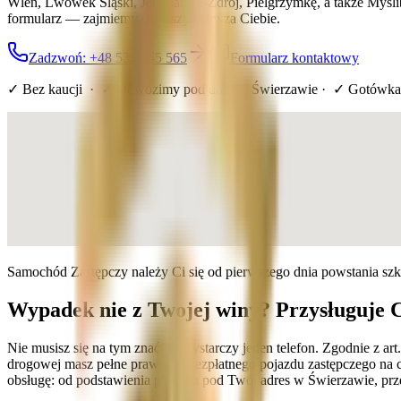
Wleń, Lwówek Śląski, Jerzmanice-Zdrój, Pielgrzymkę, a także Myśl
formularz — zajmiemy się wszystkim za Ciebie.
Zadzwoń: +48 536 565 565
Formularz kontaktowy
✓ Bez kaucji · ✓ Dowozimy pod dom
w Świerzawie
· ✓ Gotówka
Samochód Zastępczy należy Ci się od pierwszego dnia powstania sz
Wypadek nie z Twojej winy? Przysługuje 
Nie musisz się na tym znać — wystarczy jeden telefon. Zgodnie z 
drogowej masz pełne prawo do bezpłatnego pojazdu zastępczego na 
obsługę: od podstawienia pojazdu pod Twój adres w Świerzawie, prze