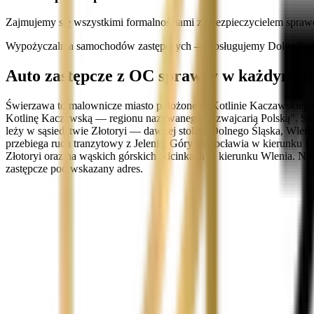
Zajmujemy się wszystkimi formalnościami z ubezpieczycielem spraw
Wypożyczalnia samochodów zastępczych — obsługujemy Dolnośląski
Auto zastępcze z OC sprawcy w każdym mi
Świerzawa to malownicze miasto położone w Kotlinie Kaczawskiej, 
Kotlinę Kaczawską — regionu nazywanego "Szwajcarią Polską". Świe
leży w sąsiedztwie Złotoryi — dawnej stolicy Dolnego Śląska, Wle
przebiega ruch tranzytowy z Jeleniej Góry i Wrocławia w kierunku L
Złotoryi oraz na wąskich górskich odcinkach w kierunku Wlenia. N
zastępcze pod wskazany adres.