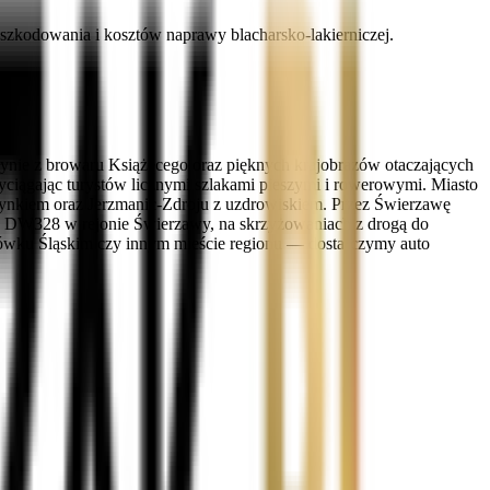
zkodowania i kosztów naprawy blacharsko-lakierniczej.
ynie z browaru Książęcego oraz pięknych krajobrazów otaczających
iągając turystów licznymi szlakami pieszymi i rowerowymi. Miasto
rynkiem oraz Jerzmanic-Zdroju z uzdrowiskiem. Przez Świerzawę
o na DW328 w rejonie Świerzawy, na skrzyżowaniach z drogą do
wówku Śląskim czy innym mieście regionu — dostarczymy auto