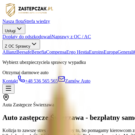
Nasza flota
Strefa wiedzy
Usługi
Dopłaty do odszkodowań
Naprawy z OC / AC
Z OC Sprawcy
Allianz
Beesafe
Benefia
Compensa
Ergo Hestia
Euroins
Europa
Generali
Wybierz ubezpieczyciela sprawcy wypadku
Otrzymaj darmowe auto
Kontakt
+48 536 565 565
Zamów Auto
Auta Zastępcze Świerzawa
Auto zastępcze Świerzawa - bezpłatny sa
Kolizja to zawsze stres — rozumiemy to, bo pomagamy kierowcom ze