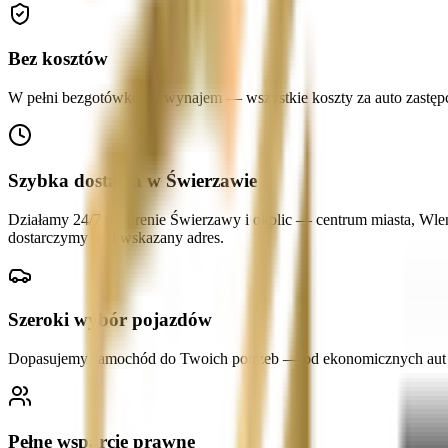
Bez kosztów
W pełni bezgotówkowy wynajem — wszystkie koszty za auto zastępcze
Szybka dostawa w Świerzawie
Działamy 24/7 na terenie Świerzawy i okolic — centrum miasta, Wle
dostarczymy pod wskazany adres.
Szeroki wybór pojazdów
Dopasujemy samochód do Twoich potrzeb — od ekonomicznych aut mi
Pełne wsparcie prawne