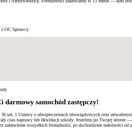
ibórz i Niedżwiedzicę. Formalności załatwiamy w 15 minut — auto do
 z OC Sprawcy
kody
Ci darmowy samochód zastępczy!
art. 36 ust. 1 Ustawy o ubezpieczeniach obowiązkowych oraz utrwalo
cały czas naprawy lub likwidacji szkody. Jesteśmy po Twojej stroni
z załatwienie wszystkich formalności, po dochodzenie należności od 