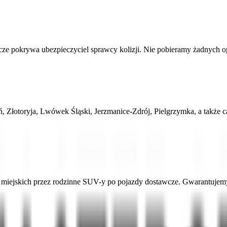
 pokrywa ubezpieczyciel sprawcy kolizji. Nie pobieramy żadnych opłat
ń, Złotoryja, Lwówek Śląski, Jerzmanice-Zdrój, Pielgrzymka, a także
ejskich przez rodzinne SUV-y po pojazdy dostawcze. Gwarantujemy a