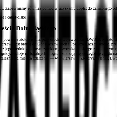
cy. Zapewniamy również pomoc w uzyskaniu dopłat do zaniżonego ods
e i całą Polskę
eście Dolnośląskiego
w powiecie złotoryjskim, przy drodze wojewódzkiej DW328. Miasto sł
rzawa jest bramą do Gór Kaczawskich i Pogórza Kaczawskiego, przyc
nia z jego średniowiecznym zamkiem, Lwówka Śląskiego z urokliwym 
egnicy. Kolizje na lokalnych drogach zdarzają się szczególnie częst
iezależnie od miejsca zdarzenia — w Świerzawie, Złotoryi, Wleniu, L