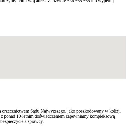
starczymy pod Twój adres. Zadzwoń: 536 565 565 lub wypełnij
nym orzecznictwem Sądu Najwyższego, jako poszkodowany w kolizji
e — z ponad 10-letnim doświadczeniem zapewniamy kompleksową
ubezpieczyciela sprawcy.