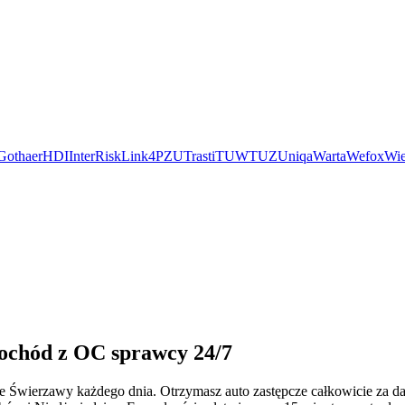
Gothaer
HDI
InterRisk
Link4
PZU
Trasti
TUW
TUZ
Uniqa
Warta
Wefox
Wie
mochód z OC sprawcy 24/7
 Świerzawy każdego dnia. Otrzymasz auto zastępcze całkowicie za d