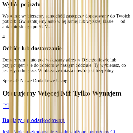
Wybór pojazdu
Wspólnie wybierzemy samochód zastępczy dopasowany do Twoich
potrzeb. Gwarantujemy auto w tej samej lub wyższej klasie — od
auta miejskiego po SUV-a.
4
Odbiór lub dostarczanie
Dostarczymy auto pod wskazany adres w Dzierżoniowie lub
przygotujemy je do odbioru w naszym oddziale. Ty wybierasz, co
jest wygodniejsze. W obszarze miasta dowóz jest bezpłatny.
Sprawdź Nasze Dodatkowe Usługi
Oferujemy Więcej Niż Tylko Wynajem
Dopłaty do odszkodowań
Jeśli Twoje odszkodowanie zostało zaniżone, pomożemy Ci