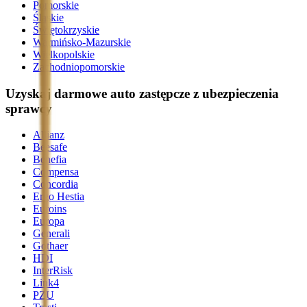
Pomorskie
Śląskie
Świętokrzyskie
Warmińsko-Mazurskie
Wielkopolskie
Zachodniopomorskie
Uzyskaj darmowe auto zastępcze z ubezpieczenia
sprawcy
Allianz
Beesafe
Benefia
Compensa
Concordia
Ergo Hestia
Euroins
Europa
Generali
Gothaer
HDI
InterRisk
Link4
PZU