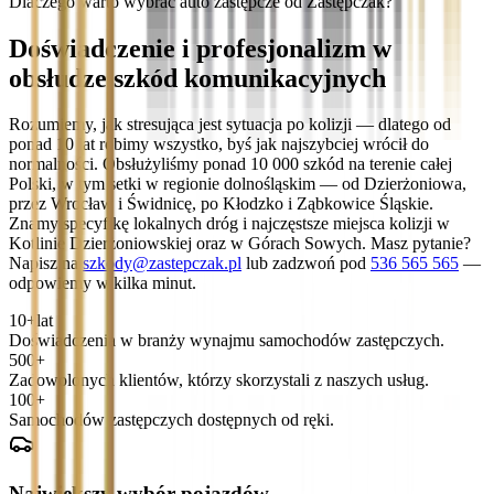
Dlaczego warto wybrać auto zastępcze od Zastępczak?
Doświadczenie i profesjonalizm w
obsłudze szkód komunikacyjnych
Rozumiemy, jak stresująca jest sytuacja po kolizji — dlatego od
ponad 10 lat robimy wszystko, byś jak najszybciej wrócił do
normalności. Obsłużyliśmy ponad 10 000 szkód na terenie całej
Polski, w tym setki w regionie dolnośląskim — od Dzierżoniowa,
przez Wrocław i Świdnicę, po Kłodzko i Ząbkowice Śląskie.
Znamy specyfikę lokalnych dróg i najczęstsze miejsca kolizji w
Kotlinie Dzierżoniowskiej oraz w Górach Sowych. Masz pytanie?
Napisz na
szkody@zastepczak.pl
lub zadzwoń pod
536 565 565
—
odpowiemy w kilka minut.
10+
lat
Doświadczenia w branży wynajmu samochodów zastępczych.
500+
Zadowolonych klientów, którzy skorzystali z naszych usług.
100+
Samochodów zastępczych dostępnych od ręki.
Największy wybór pojazdów