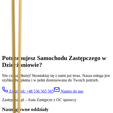
Temat
Treść wiadomości (opcjonalnie)
Wyrażam zgodę na przetwarzanie moich danych osobowych w
celu obsługi zapytania. Zobacz
Politykę Prywatności
.
Potrzebujesz Samochodu Zastępczego
w
Dzierżoniowie
?
Nie czekaj dłużej! Skontaktuj się z nami już teraz. Nasza usługa jest
szybka, bezpłatna i w pełni dostosowana do Twoich potrzeb.
Zadzwoń:
+48 536 565 565
Napisz do nas
Zastepczak.pl – Auta Zastępcze z OC sprawcy
Nasze główne oddziały