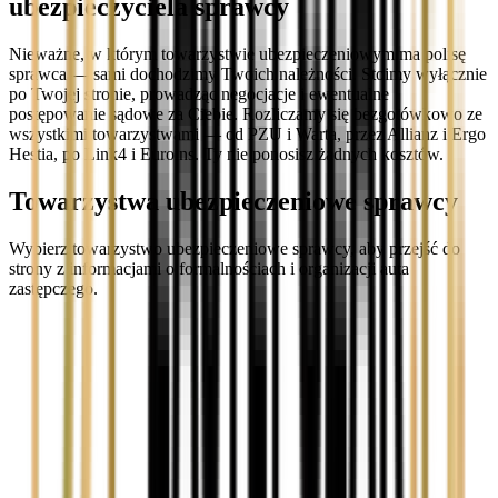
ubezpieczyciela sprawcy
Nieważne, w którym towarzystwie ubezpieczeniowym ma polisę
sprawca — sami dochodzimy Twoich należności. Stoimy wyłącznie
po Twojej stronie, prowadząc negocjacje i ewentualne
postępowanie sądowe za Ciebie. Rozliczamy się bezgotówkowo ze
wszystkimi towarzystwami — od PZU i Warta, przez Allianz i Ergo
Hestia, po Link4 i Euroins. Ty nie ponosisz żadnych kosztów.
Towarzystwa ubezpieczeniowe sprawcy
Wybierz towarzystwo ubezpieczeniowe sprawcy, aby przejść do
strony z informacjami o formalnościach i organizacji auta
zastępczego.