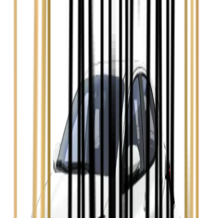
Audi A4
Zobacz
Ford Focus
Zobacz
Ford Mondeo
Zobacz
Hyundai i30
Zobacz
Opel Astra
Zobacz
Opel Insignia