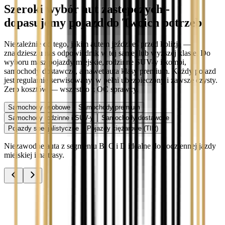
Szeroki wybór aut zastępczych -
dopasujemy pojazd do Twoich potrzeb
Niezależnie od tego, jakim autem jeździłeś przed kolizją —
znajdziesz u nas odpowiednik w tej samej lub wyższej klasie. Do
wyboru masz pojazdy miejskie, rodzinne SUV-y i kombi,
samochody dostawcze, a nawet auta klasy premium. Każdy pojazd
jest regularnie serwisowany, w pełni ubezpieczony i zawsze czysty.
Zero kosztów — wszystko z OC sprawcy.
Samochody osobowe
Samochody premium
Samochody rodzinne i SUV-y
Samochody dostawcze
Pojazdy specjalistyczne
Pojazdy ciężarowe (TIR)
Niezawodne auta z segmentu B, C i D idealne do codziennej jazdy
miejskiej i na trasy.
Audi A3
Zobacz