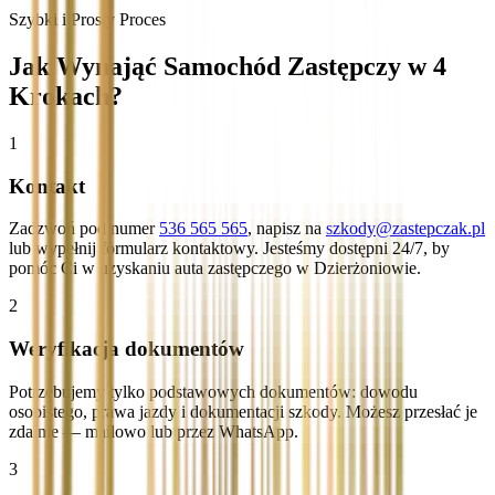
Szybki i Prosty Proces
Jak Wynająć Samochód Zastępczy w 4
Krokach?
1
Kontakt
Zadzwoń pod numer
536 565 565
, napisz na
szkody@zastepczak.pl
lub wypełnij formularz kontaktowy. Jesteśmy dostępni 24/7, by
pomóc Ci w uzyskaniu auta zastępczego w Dzierżoniowie.
2
Weryfikacja dokumentów
Potrzebujemy tylko podstawowych dokumentów: dowodu
osobistego, prawa jazdy i dokumentacji szkody. Możesz przesłać je
zdalnie — mailowo lub przez WhatsApp.
3