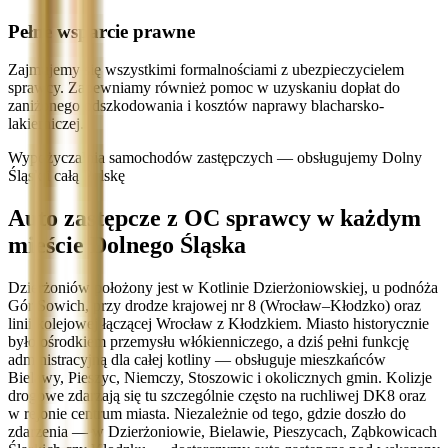
Pełne wsparcie prawne
Zajmujemy się wszystkimi formalnościami z ubezpieczycielem
sprawcy. Zapewniamy również pomoc w uzyskaniu dopłat do
zaniżonego odszkodowania i kosztów naprawy blacharsko-
lakierniczej.
Wypożyczalnia samochodów zastępczych — obsługujemy Dolny
Śląsk i całą Polskę
Auto zastępcze z OC sprawcy w każdym
mieście Dolnego Śląska
Dzierżoniów położony jest w Kotlinie Dzierżoniowskiej, u podnóża
Gór Sowich, przy drodze krajowej nr 8 (Wrocław–Kłodzko) oraz
linii kolejowej łączącej Wrocław z Kłodzkiem. Miasto historycznie
było ośrodkiem przemysłu włókienniczego, a dziś pełni funkcję
administracyjną dla całej kotliny — obsługuje mieszkańców
Bielawy, Pieszyc, Niemczy, Stoszowic i okolicznych gmin. Kolizje
drogowe zdarzają się tu szczególnie często na ruchliwej DK8 oraz
w rejonie centrum miasta. Niezależnie od tego, gdzie doszło do
zdarzenia — w Dzierżoniowie, Bielawie, Pieszycach, Ząbkowicach