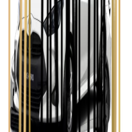
Zobacz
Seat Leon
Zobacz
Skoda Fabia
Zobacz
Skoda Kamiq
Zobacz
Skoda Octavia
Zobacz
Toyota Avensis
Zobacz
Toyota Camry