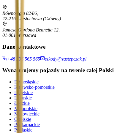
Równoległa 82/86,
42-216 Częstochowa
(Główny)
Jamesa Gordona Bennetta 12,
01-001 Warszawa
Dane kontaktowe
+48 536 565 565
szkody@zastepczak.pl
Wynajmujemy pojazdy na terenie całej Polski
Dolnośląskie
Kujawsko-pomorskie
Lubelskie
Lubuskie
Łódzkie
Małopolskie
Mazowieckie
Opolskie
Podkarpackie
Podlaskie