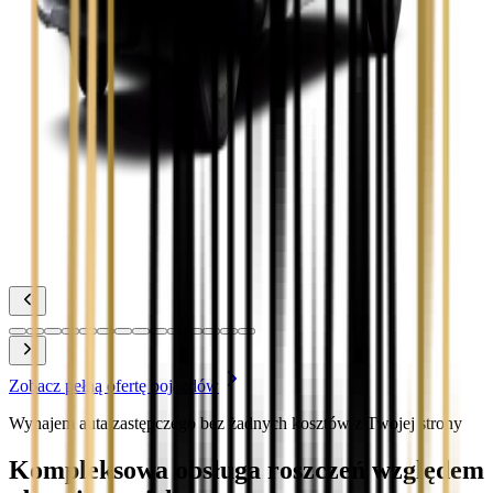
Zobacz
Toyota Corolla
Zobacz
Toyota Prius
Zobacz
Toyota Yaris
Zobacz
Zobacz pełną ofertę pojazdów
Wynajem auta zastępczego bez żadnych kosztów z Twojej strony
Kompleksowa obsługa roszczeń względem