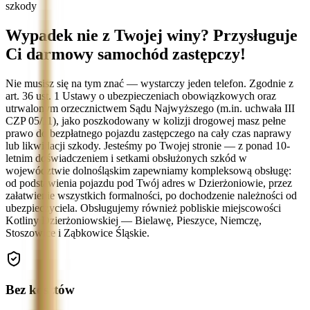
szkody
Wypadek nie z Twojej winy? Przysługuje
Ci darmowy samochód zastępczy!
Nie musisz się na tym znać — wystarczy jeden telefon. Zgodnie z
art. 36 ust. 1 Ustawy o ubezpieczeniach obowiązkowych oraz
utrwalonym orzecznictwem Sądu Najwyższego (m.in. uchwała III
CZP 05/11), jako poszkodowany w kolizji drogowej masz pełne
prawo do bezpłatnego pojazdu zastępczego na cały czas naprawy
lub likwidacji szkody. Jesteśmy po Twojej stronie — z ponad 10-
letnim doświadczeniem i setkami obsłużonych szkód w
województwie dolnośląskim zapewniamy kompleksową obsługę:
od podstawienia pojazdu pod Twój adres w Dzierżoniowie, przez
załatwienie wszystkich formalności, po dochodzenie należności od
ubezpieczyciela. Obsługujemy również pobliskie miejscowości
Kotliny Dzierżoniowskiej — Bielawę, Pieszyce, Niemczę,
Stoszowice i Ząbkowice Śląskie.
Bez kosztów