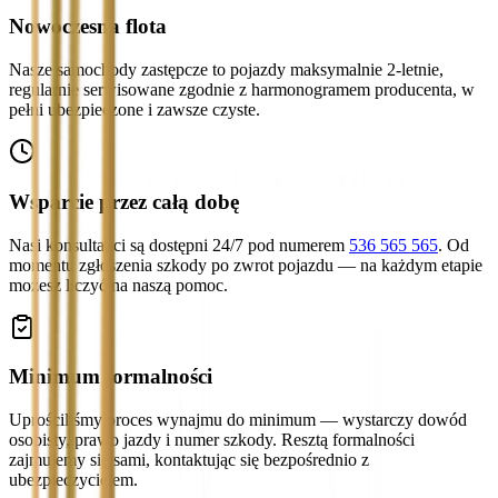
Nowoczesna flota
Nasze samochody zastępcze to pojazdy maksymalnie 2-letnie,
regularnie serwisowane zgodnie z harmonogramem producenta, w
pełni ubezpieczone i zawsze czyste.
Wsparcie przez całą dobę
Nasi konsultanci są dostępni 24/7 pod numerem
536 565 565
. Od
momentu zgłoszenia szkody po zwrot pojazdu — na każdym etapie
możesz liczyć na naszą pomoc.
Minimum formalności
Uprościliśmy proces wynajmu do minimum — wystarczy dowód
osobisty, prawo jazdy i numer szkody. Resztą formalności
zajmujemy się sami, kontaktując się bezpośrednio z
ubezpieczycielem.