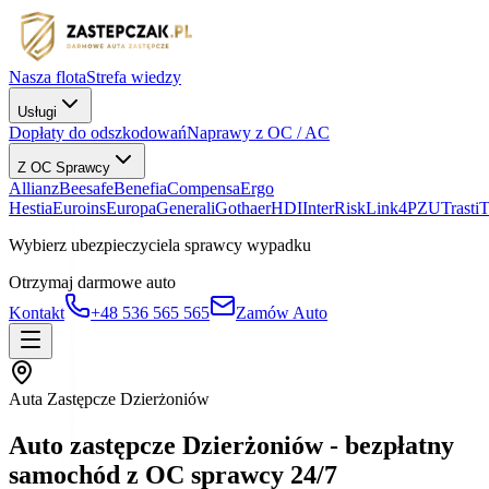
Nasza flota
Strefa wiedzy
Usługi
Dopłaty do odszkodowań
Naprawy z OC / AC
Z OC Sprawcy
Allianz
Beesafe
Benefia
Compensa
Ergo
Hestia
Euroins
Europa
Generali
Gothaer
HDI
InterRisk
Link4
PZU
Trasti
Wybierz ubezpieczyciela sprawcy wypadku
Otrzymaj darmowe auto
Kontakt
+48 536 565 565
Zamów Auto
Auta Zastępcze Dzierżoniów
Auto zastępcze Dzierżoniów - bezpłatny
samochód z OC sprawcy 24/7