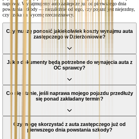
naprawy. Wynajmujemy auto zastępcze już od pierwszego dnia
powstania szkody — niezależnie od tego, czy pojazd jest niejezdny,
czy czeka na wycenę rzeczoznawcy.
Czy muszę ponosić jakiekolwiek koszty wynajmu auta
zastępczego w Dzierżoniowie?
Jakie dokumenty będą potrzebne do wynajęcia auta z
OC sprawcy?
Co się stanie, jeśli naprawa mojego pojazdu przedłuży
się ponad zakładany termin?
Czy mogę skorzystać z auta zastępczego już od
pierwszego dnia powstania szkody?