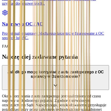
uzyskać dodatkowe środki.
Naprawy z OC / AC
Profesjonalne naprawy blacharsko-lakiernicze finansowane z OC
sprawcy lub AC.
FAQ
Najczęściej zadawane pytania
Jak długo mogę korzystać z auta zastępczego z OC
sprawcy w Dzierżoniowie?
Okres korzystania z auta zastępczego jest uzależniony od czasu
naprawy uszkodzonego pojazdu. Zgodnie z utrwalonym
orzecznictwem Sądu Najwyższego, poszkodowanemu przysługuje
pojazd zastępczy przez cały okres technologicznie uzasadnionej