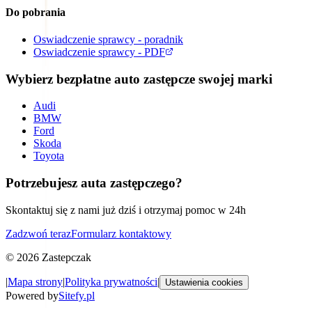
Do pobrania
Oswiadczenie sprawcy - poradnik
Oswiadczenie sprawcy - PDF
Wybierz bezpłatne auto zastępcze swojej marki
Audi
BMW
Ford
Skoda
Toyota
Potrzebujesz auta zastępczego?
Skontaktuj się z nami już dziś i otrzymaj pomoc w 24h
Zadzwoń teraz
Formularz kontaktowy
©
2026
Zastepczak
|
Mapa strony
|
Polityka prywatności
|
Ustawienia cookies
Powered by
Sitefy.pl