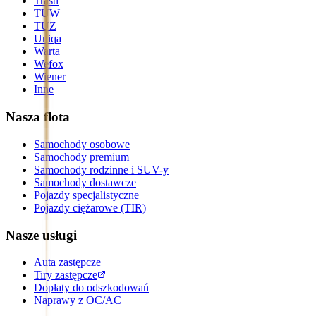
Trasti
TUW
TUZ
Uniqa
Warta
Wefox
Wiener
Inne
Nasza flota
Samochody osobowe
Samochody premium
Samochody rodzinne i SUV-y
Samochody dostawcze
Pojazdy specjalistyczne
Pojazdy ciężarowe (TIR)
Nasze usługi
Auta zastępcze
Tiry zastępcze
Dopłaty do odszkodowań
Naprawy z OC/AC