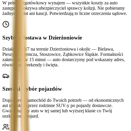
W pełni bezgotówkowy wynajem — wszystkie koszty za auto
zastępcze pokrywa ubezpieczyciel sprawcy kolizji. Nie pobieramy
żadnych opłat ani kaucji. Potwierdzają to liczne orzeczenia sądowe.
Szybka dostawa w Dzierżoniowie
Działamy 24/7 na terenie Dzierżoniowa i okolic — Bielawa,
Pieszyce, Niemcza, Stoszowice, Ząbkowice Śląskie. Formalności
załatwiamy w 15 minut — auto dostarczymy pod wskazany adres,
również w weekendy i święta.
Szeroki wybór pojazdów
Dopasujemy samochód do Twoich potrzeb — od ekonomicznych
aut miejskich przez rodzinne SUV-y po pojazdy dostawcze.
Gwarantujemy auto w tej samej lub wyższej klasie co Twój
uszkodzony pojazd.