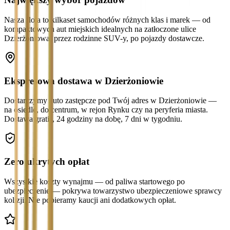
Nasza flota to kilkaset samochodów różnych klas i marek — od
kompaktowych aut miejskich idealnych na zatłoczone ulice
Dzierżoniowa, przez rodzinne SUV-y, po pojazdy dostawcze.
Ekspresowa dostawa w Dzierżoniowie
Dostarczymy auto zastępcze pod Twój adres w Dzierżoniowie —
na osiedle, do centrum, w rejon Rynku czy na peryferia miasta.
Dostawa gratis, 24 godziny na dobę, 7 dni w tygodniu.
Zero ukrytych opłat
Wszystkie koszty wynajmu — od paliwa startowego po
ubezpieczenie — pokrywa towarzystwo ubezpieczeniowe sprawcy
kolizji. Nie pobieramy kaucji ani dodatkowych opłat.