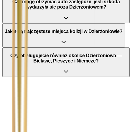
Czy mogę otrzymać auto zastępcze, jeśli szkoda
wydarzyła się poza Dzierżoniowem?
Jakie są najczęstsze miejsca kolizji w Dzierżoniowie?
Czy obsługujecie również okolice Dzierżoniowa —
Bielawę, Pieszyce i Niemczę?
Nie wypełniaj tego pola
Imię i nazwisko / Firma
*
Numer telefonu
*
Marka i model uszkodzonego pojazdu