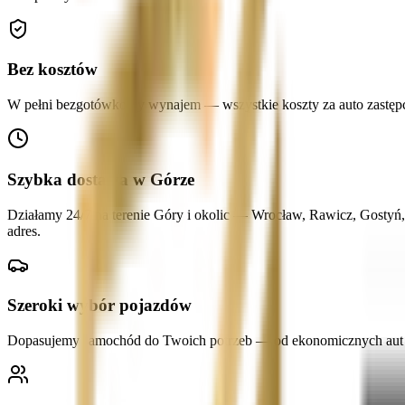
Bez kosztów
W pełni bezgotówkowy wynajem — wszystkie koszty za auto zastępcze
Szybka dostawa w Górze
Działamy 24/7 na terenie Góry i okolic — Wrocław, Rawicz, Gostyń
adres.
Szeroki wybór pojazdów
Dopasujemy samochód do Twoich potrzeb — od ekonomicznych aut mi