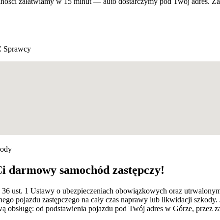
lności załatwiamy w 15 minut — auto dostarczymy pod Twój adres. Z
 Sprawcy
kody
Ci darmowy samochód zastępczy!
rt. 36 ust. 1 Ustawy o ubezpieczeniach obowiązkowych oraz utrwalon
ego pojazdu zastępczego na cały czas naprawy lub likwidacji szkody.
obsługę: od podstawienia pojazdu pod Twój adres w Górze, przez zał