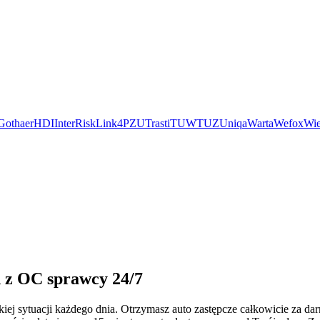
Gothaer
HDI
InterRisk
Link4
PZU
Trasti
TUW
TUZ
Uniqa
Warta
Wefox
Wie
d z OC sprawcy 24/7
iej sytuacji każdego dnia. Otrzymasz auto zastępcze całkowicie za 