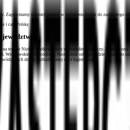
cy. Zapewniamy również pomoc w uzyskaniu dopłat do zaniżonego ods
e i całą Polskę
ojewództwie
 na terenie Niziny Wielkopolskiej w Pradolinie Baryczy. Historycznie 
 ul. Wrocławskiej i obwodnicy. Niezależnie od tego, gdzie doszło d
wództwach dzięki rozbudowanej sieci logistycznej.