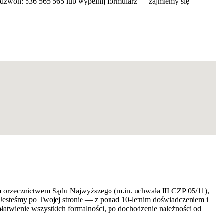
adzwoń: 536 565 565 lub wypełnij formularz — zajmiemy się
ym orzecznictwem Sądu Najwyższego (m.in. uchwała III CZP 05/11),
 Jesteśmy po Twojej stronie — z ponad 10-letnim doświadczeniem i
atwienie wszystkich formalności, po dochodzenie należności od