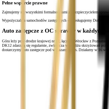
Pełne wsparcie prawne
Zajmujemy się wszystkimi formalnościami z ubezpieczycielem spraw
Wypożyczalnia samochodów zastępczych — obsługujemy Dolnośląski
Auto zastępcze z OC sprawcy w każdym w
Góra leży przy drodze krajowej nr 12, łączącej Wrocław z Poznaniem,
DK12 zdarzają się regularnie, zwłaszcza w pobliżu skrzyżowań przy
dostarczymy auto zastępcze pod wskazany adres. Działamy w 16 woje