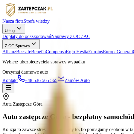
Nasza flota
Strefa wiedzy
Usługi
Dopłaty do odszkodowań
Naprawy z OC / AC
Z OC Sprawcy
Allianz
Beesafe
Benefia
Compensa
Ergo Hestia
Euroins
Europa
Generali
Wybierz ubezpieczyciela sprawcy wypadku
Otrzymaj darmowe auto
Kontakt
+48 536 565 565
Zamów Auto
Auta Zastępcze Góra
Auto zastępcze Góra - bezpłatny samochó
Kolizja to zawsze stres — rozumiemy to, bo pomagamy osobom w tak