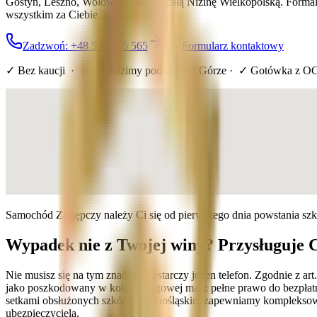
Gostyń, Leszno, Wołów, Ścinawę i całą Nizinę Wielkopolską. Forma
wszystkim za Ciebie.
Zadzwoń: +48 536 565 565
Formularz kontaktowy
✓ Bez kaucji · ✓ Dowozimy pod dom
w Górze
· ✓ Gotówka z OC
Samochód Zastępczy należy Ci się od pierwszego dnia powstania sz
Wypadek nie z Twojej winy? Przysługuje 
Nie musisz się na tym znać — wystarczy jeden telefon. Zgodnie z a
jako poszkodowany w kolizji drogowej masz pełne prawo do bezpłatn
setkami obsłużonych szkód w dolnośląskim zapewniamy kompleksową 
ubezpieczyciela.