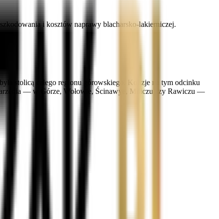
zkodowania i kosztów naprawy blacharsko-lakierniczej.
była stolicą całego regionu górowskiego. Kolizje na tym odcinku
o zdarzenia — w Górze, Wołowie, Ścinawye, Miliczu czy Rawiczu —