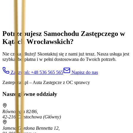
Wyrażam zgodę na przetwarzanie moich danych osobowych w
celu obsługi zapytania. Zobacz
Politykę Prywatności
.
Potrzebujesz Samochodu Zastępczego
w
Kątach Wrocławskich
?
Nie czekaj dłużej! Skontaktuj się z nami już teraz. Nasza usługa jest
szybka, bezpłatna i w pełni dostosowana do Twoich potrzeb.
Zadzwoń:
+48 536 565 565
Napisz do nas
Zastepczak.pl – Auta Zastępcze z OC sprawcy
Nasze główne oddziały
Równoległa 82/86,
42-216 Częstochowa
(Główny)
Jamesa Gordona Bennetta 12,