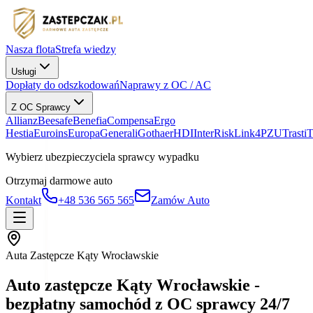
Nasza flota
Strefa wiedzy
Usługi
Dopłaty do odszkodowań
Naprawy z OC / AC
Z OC Sprawcy
Allianz
Beesafe
Benefia
Compensa
Ergo
Hestia
Euroins
Europa
Generali
Gothaer
HDI
InterRisk
Link4
PZU
Trasti
Wybierz ubezpieczyciela sprawcy wypadku
Otrzymaj darmowe auto
Kontakt
+48 536 565 565
Zamów Auto
Auta Zastępcze Kąty Wrocławskie
Auto zastępcze Kąty Wrocławskie -
bezpłatny samochód z OC sprawcy 24/7