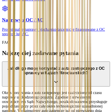
Naprawy z OC / AC
Profesjonalne naprawy blacharsko-lakiernicze finansowane z OC
sprawcy lub AC.
FAQ
Najczęściej zadawane pytania
Jak długo mogę korzystać z auta zastępczego z OC
sprawcy w Kątach Wrocławskich?
Okres korzystania z auta zastępczego jest uzależniony od czasu
naprawy uszkodzonego pojazdu. Zgodnie z utrwalonym
orzecznictwem Sądu Najwyższego, poszkodowanemu przysługuje
pojazd zastępczy przez cały okres technologicznie uzasadnionej
naprawy. Wynajmujemy auto zastępcze już od pierwszego dnia