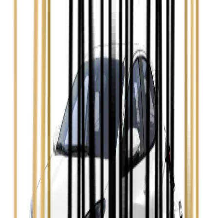
Zobacz
Ford Focus
Zobacz
Ford Mondeo
Zobacz
Hyundai i30
Zobacz
Opel Astra
Zobacz
Opel Insignia
Zobacz