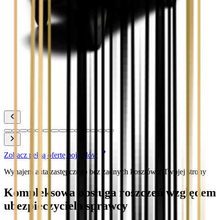
Toyota Corolla
Zobacz
Toyota Prius
Zobacz
Toyota Yaris
Zobacz
Zobacz pełną ofertę pojazdów
Wynajem auta zastępczego bez żadnych kosztów z Twojej strony
Kompleksowa obsługa roszczeń względem
ubezpieczyciela sprawcy