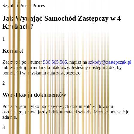
Szybki i Prosty Proces
Jak Wynająć Samochód Zastępczy w 4
Krokach?
1
Kontakt
Zadzwoń pod numer
536 565 565
, napisz na
szkody@zastepczak.pl
lub wypełnij formularz kontaktowy. Jesteśmy dostępni 24/7, by
pomóc Ci w uzyskaniu auta zastępczego.
2
Weryfikacja dokumentów
Potrzebujemy tylko podstawowych dokumentów: dowodu
osobistego, prawa jazdy i dokumentacji szkody. Możesz przesłać je
zdalnie.
3