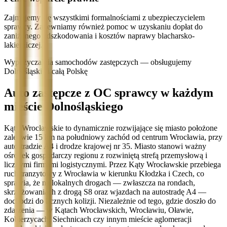
Zajmujemy się wszystkimi formalnościami z ubezpieczycielem
sprawcy. Zapewniamy również pomoc w uzyskaniu dopłat do
zaniżonego odszkodowania i kosztów naprawy blacharsko-
lakierniczej.
Wypożyczalnia samochodów zastępczych — obsługujemy
Dolnośląskie i całą Polskę
Auto zastępcze z OC sprawcy w każdym
mieście Dolnośląskiego
Kąty Wrocławskie to dynamicznie rozwijające się miasto położone
zaledwie 15 km na południowy zachód od centrum Wrocławia, przy
autostradzie A4 i drodze krajowej nr 35. Miasto stanowi ważny
ośrodek gospodarczy regionu z rozwiniętą strefą przemysłową i
licznymi firmami logistycznymi. Przez Kąty Wrocławskie przebiega
ruch tranzytowy z Wrocławia w kierunku Kłodzka i Czech, co
sprawia, że na lokalnych drogach — zwłaszcza na rondach,
skrzyżowaniach z drogą S8 oraz wjazdach na autostradę A4 —
dochodzi do licznych kolizji. Niezależnie od tego, gdzie doszło do
zdarzenia — w Kątach Wrocławskich, Wrocławiu, Oławie,
Kobierzycach, Siechnicach czy innym mieście aglomeracji