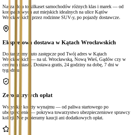
Nasza flota to kilkaset samochodów różnych klas i marek — od
kompaktowych aut miejskich idealnych na ulice Kątów
Wrocławskich, przez rodzinne SUV-y, po pojazdy dostawcze.
Ekspresowa dostawa w Kątach Wrocławskich
Dostarczymy auto zastępcze pod Twój adres w Kątach
Wrocławskich — na ul. Wrocławską, Nową Wieś, Gądów czy w
centrum miasta. Dostawa gratis, 24 godziny na dobę, 7 dni w
tygodniu.
Zero ukrytych opłat
Wszystkie koszty wynajmu — od paliwa startowego po
ubezpieczenie — pokrywa towarzystwo ubezpieczeniowe sprawcy
kolizji. Nie pobieramy kaucji ani dodatkowych opłat.