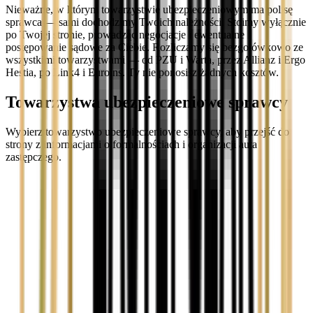
Nieważne, w którym towarzystwie ubezpieczeniowym ma polisę
sprawca — sami dochodzimy Twoich należności. Stoimy wyłącznie
po Twojej stronie, prowadząc negocjacje i ewentualne
postępowanie sądowe za Ciebie. Rozliczamy się bezgotówkowo ze
wszystkimi towarzystwami — od PZU i Warta, przez Allianz i Ergo
Hestia, po Link4 i Euroins. Ty nie ponosisz żadnych kosztów.
Towarzystwa ubezpieczeniowe sprawcy
Wybierz towarzystwo ubezpieczeniowe sprawcy, aby przejść do
strony z informacjami o formalnościach i organizacji auta
zastępczego.