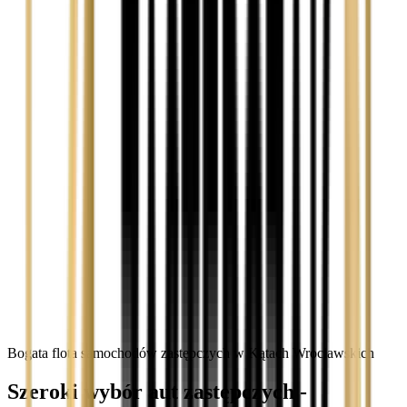
Bogata flota samochodów zastępczych w Kątach Wrocławskich
Szeroki wybór aut zastępczych -