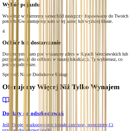
Wybór pojazdu
Wspólnie wybierzemy samochód zastępczy dopasowany do Twoich
potrzeb. Gwarantujemy auto w tej samej lub wyższej klasie.
4
Odbiór lub dostarczanie
Dostarczymy auto pod wskazany adres w Kątach Wrocławskich lub
przygotujesz je do odbioru w naszej lokalizacji. Ty wybierasz, co
jest wygodniejsze.
Sprawdź Nasze Dodatkowe Usługi
Oferujemy Więcej Niż Tylko Wynajem
Dopłaty do odszkodowań
Jeśli Twoje odszkodowanie zostało zaniżone, pomożemy Ci
uzyskać dodatkowe środki.