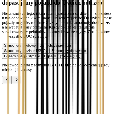
dopasujemy pojazd do Twoich potrzeb
Niezależnie od tego, jakim autem jeździsz na co dzień — znajdziesz
u nas odpowiednik w tej samej lub wyższej klasie. Do wyboru masz
pojazdy miejskie, rodzinne SUV-y i kombi, samochody dostawcze,
a nawet auta klasy premium. Każdy pojazd jest regularnie
serwisowany, w pełni ubezpieczony i zawsze czysty. Zero kosztów
— wszystko z OC sprawcy.
Samochody osobowe
Samochody premium
Samochody rodzinne i SUV-y
Samochody dostawcze
Pojazdy specjalistyczne
Pojazdy ciężarowe (TIR)
Niezawodne auta z segmentu B, C i D idealne do codziennej jazdy
miejskiej i na trasy.
Audi A3
Zobacz
Audi A4