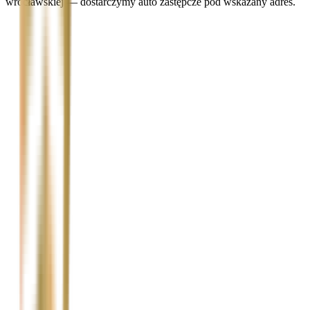
wrocławskiej — dostarczymy auto zastępcze pod wskazany adres.