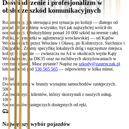
Doświadczenie i profesjonalizm w
obsłudze szkód komunikacyjnych
Rozumiemy, jak stresująca jest sytuacja po kolizji — dlatego od
ponad 10 lat robimy wszystko, byś jak najszybciej wrócił do
normalności. Obsłużyliśmy ponad 10 000 szkód na terenie całej
Polski, w tym setki w aglomeracji wrocławskiej — od Kątów
Wrocławskich, przez Wrocław i Oławę, po Kobierzyce, Siechnice i
Długołękę. Znamy specyfikę lokalnych dróg i najczęstsze miejsca
kolizji w regionie — zwłaszcza na A4 w okolicach węzła Kąty
Wrocławskie, na DK35 oraz na ruchliwych skrzyżowaniach w
centrum miasta. Masz pytanie? Napisz na
szkody@zastepczak.pl
lub zadzwoń pod
536 565 565
— odpowiemy w kilka minut.
10+
lat
Doświadczenia w branży wynajmu samochodów zastępczych.
500+
Zadowolonych klientów, którzy skorzystali z naszych usług.
100+
Samochodów zastępczych dostępnych od ręki.
Największy wybór pojazdów