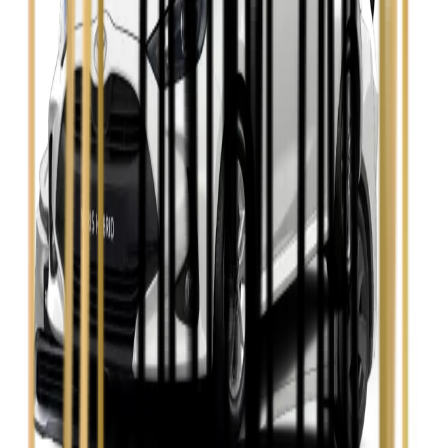
Seat Leon
Zobacz
Skoda Fabia
Zobacz
Skoda Kamiq
Zobacz
Skoda Octavia
Zobacz
Toyota Avensis
Zobacz
Toyota Camry
Zobacz