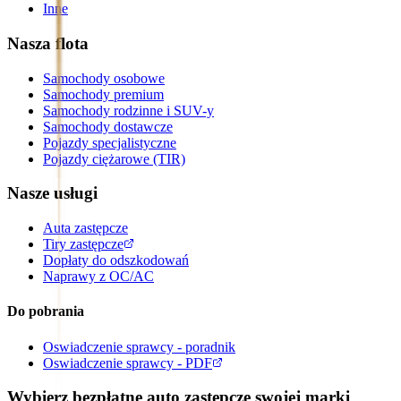
Inne
Nasza flota
Samochody osobowe
Samochody premium
Samochody rodzinne i SUV-y
Samochody dostawcze
Pojazdy specjalistyczne
Pojazdy ciężarowe (TIR)
Nasze usługi
Auta zastępcze
Tiry zastępcze
Dopłaty do odszkodowań
Naprawy z OC/AC
Do pobrania
Oswiadczenie sprawcy - poradnik
Oswiadczenie sprawcy - PDF
Wybierz bezpłatne auto zastępcze swojej marki