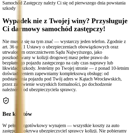
Samochód Zastępczy należy Ci się od pierwszego dnia powstania
szkody
Wypadek nie z Twojej winy? Przysługuje
Ci darmowy samochód zastępczy!
Nie musisz się na tym znać — wystarczy jeden telefon. Zgodnie z
art. 36 ust. 1 Ustawy o ubezpieczeniach obowiązkowych oraz
utrwalonym orzecznictwem Sądu Najwyższego, jako
poszkodowany w kolizji drogowej masz pełne prawo do
bezpłatnego pojazdu zastępczego na cały czas naprawy lub
likwidacji szkody. Jesteśmy po Twojej stronie — z ponad 10-letnim
doświadczeniem zapewniamy kompleksową obsługę: od
podstawienia pojazdu pod Twój adres w Kątach Wrocławskich,
przez załatwienie wszystkich formalności, po dochodzenie
należności od ubezpieczyciela sprawcy.
Bez kosztów
W pełni bezgotówkowy wynajem — wszystkie koszty za auto
zastępcze pokrywa ubezpieczyciel sprawcy kolizji. Nie pobieramy