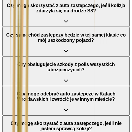
Czy mogę skorzystać z auta zastępczego, jeśli kolizja
zdarzyła się na drodze S8?
Czy samochód zastępczy będzie w tej samej klasie co
mój uszkodzony pojazd?
Czy obsługujecie szkody z polis wszystkich
ubezpieczycieli?
Czy mogę odebrać auto zastępcze w Kątach
Wrocławskich i zwrócić je w innym mieście?
Czy mogę skorzystać z auta zastępczego, jeśli nie
jestem sprawcą kolizji?