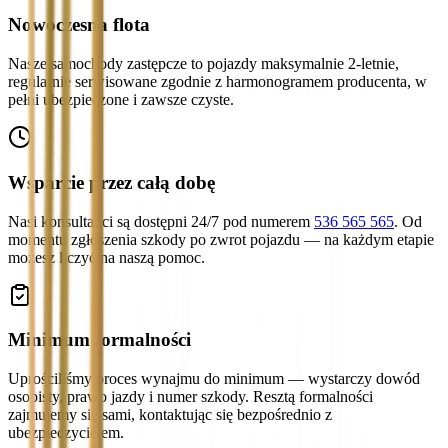
Nowoczesna flota
Nasze samochody zastępcze to pojazdy maksymalnie 2-letnie,
regularnie serwisowane zgodnie z harmonogramem producenta, w
pełni ubezpieczone i zawsze czyste.
Wsparcie przez całą dobę
Nasi konsultanci są dostępni 24/7 pod numerem
536 565 565
. Od
momentu zgłoszenia szkody po zwrot pojazdu — na każdym etapie
możesz liczyć na naszą pomoc.
Minimum formalności
Uprościliśmy proces wynajmu do minimum — wystarczy dowód
osobisty, prawo jazdy i numer szkody. Resztą formalności
zajmujemy się sami, kontaktując się bezpośrednio z
ubezpieczycielem.