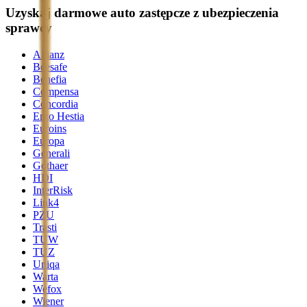
Uzyskaj darmowe auto zastępcze z ubezpieczenia
sprawcy
Allianz
Beesafe
Benefia
Compensa
Concordia
Ergo Hestia
Euroins
Europa
Generali
Gothaer
HDI
InterRisk
Link4
PZU
Trasti
TUW
TUZ
Uniqa
Warta
Wefox
Wiener