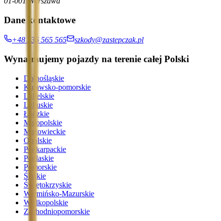
01-001 Warszawa
Dane kontaktowe
+48 536 565 565
szkody@zastepczak.pl
Wynajmujemy pojazdy na terenie całej Polski
Dolnośląskie
Kujawsko-pomorskie
Lubelskie
Lubuskie
Łódzkie
Małopolskie
Mazowieckie
Opolskie
Podkarpackie
Podlaskie
Pomorskie
Śląskie
Świętokrzyskie
Warmińsko-Mazurskie
Wielkopolskie
Zachodniopomorskie