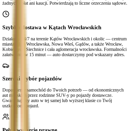
żadnych opłat ani kaucji. Potwierdzają to liczne orzeczenia sądowe.
Szybka dostawa w Kątach Wrocławskich
Działamy 24/7 na terenie Kątów Wrocławskich i okolic — centrum
miasta, ulica Wrocławska, Nowa Wieś, Gądów, a także Wrocław,
Kobierzyce, Siechnice i cała aglomeracja wrocławska. Formalności
załatwiamy w 15 minut — auto dostarczymy pod wskazany adres.
Szeroki wybór pojazdów
Dopasujemy samochód do Twoich potrzeb — od ekonomicznych
aut miejskich przez rodzinne SUV-y po pojazdy dostawcze.
Gwarantujemy auto w tej samej lub wyższej klasie co Twój
uszkodzony pojazd.
Pełne wsparcie prawne