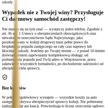
szkody
Wypadek nie z Twojej winy? Przysługuje
Ci darmowy samochód zastępczy!
Nie musisz się na tym znać — wystarczy jeden telefon. Zgodnie z
art. 36 ust. 1 Ustawy o ubezpieczeniach obowiązkowych oraz
utrwalonym orzecznictwem Sądu Najwyższego, jako
poszkodowany w kolizji drogowej masz pełne prawo do
bezpłatnego pojazdu zastępczego na cały czas naprawy lub
likwidacji szkody. Jesteśmy po Twojej stronie — z ponad 10-letnim
doświadczeniem zapewniamy kompleksową obsługę: od
podstawienia pojazdu pod Twój adres w Wojcieszowie, przez
załatwienie wszystkich formalności, po dochodzenie należności od
ubezpieczyciela sprawcy.
Bez kosztów
W pełni bezgotówkowy wynajem — wszystkie koszty za auto
zastępcze pokrywa ubezpieczyciel sprawcy kolizji. Nie pobieramy
żadnych opłat ani kaucji. Potwierdzają to liczne orzeczenia sądowe.