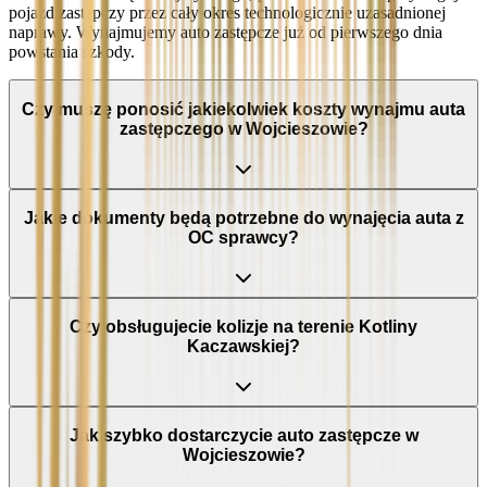
pojazd zastępczy przez cały okres technologicznie uzasadnionej
naprawy. Wynajmujemy auto zastępcze już od pierwszego dnia
powstania szkody.
Czy muszę ponosić jakiekolwiek koszty wynajmu auta
zastępczego w Wojcieszowie?
Jakie dokumenty będą potrzebne do wynajęcia auta z
OC sprawcy?
Czy obsługujecie kolizje na terenie Kotliny
Kaczawskiej?
Jak szybko dostarczycie auto zastępcze w
Wojcieszowie?