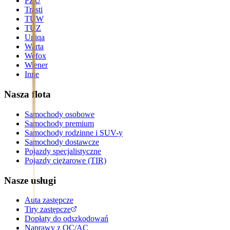
PZU
Trasti
TUW
TUZ
Uniqa
Warta
Wefox
Wiener
Inne
Nasza flota
Samochody osobowe
Samochody premium
Samochody rodzinne i SUV-y
Samochody dostawcze
Pojazdy specjalistyczne
Pojazdy ciężarowe (TIR)
Nasze usługi
Auta zastępcze
Tiry zastępcze
Dopłaty do odszkodowań
Naprawy z OC/AC