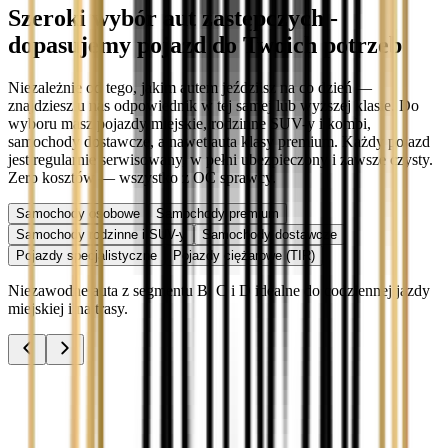
Szeroki wybór aut zastępczych -
dopasujemy pojazd do Twoich potrzeb
Niezależnie od tego, jakim autem jeździisz na co dzień —
znajdziesz u nas odpowiednik w tej samej lub wyższej klasie. Do
wyboru masz pojazdy miejskie, rodzinne SUV-y i kombi,
samochody dostawcze, a nawet auta klasy premium. Każdy pojazd
jest regularnie serwisowany, w pełni ubezpieczony i zawsze czysty.
Zero kosztów — wszystko z OC sprawcy.
Samochody osobowe
Samochody premium
Samochody rodzinne i SUV-y
Samochody dostawcze
Pojazdy specjalistyczne
Pojazdy ciężarowe (TIR)
Niezawodne auta z segmentu B, C i D idealne do codziennej jazdy
miejskiej i na trasy.
Audi A3
Zobacz