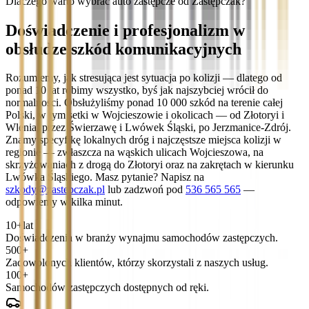
Dlaczego warto wybrać auto zastępcze od Zastępczak?
Doświadczenie i profesjonalizm w
obsłudze szkód komunikacyjnych
Rozumiemy, jak stresująca jest sytuacja po kolizji — dlatego od
ponad 10 lat robimy wszystko, byś jak najszybciej wrócił do
normalności. Obsłużyliśmy ponad 10 000 szkód na terenie całej
Polski, w tym setki w Wojcieszowie i okolicach — od Złotoryi i
Wlenia, przez Świerzawę i Lwówek Śląski, po Jerzmanice-Zdrój.
Znamy specyfikę lokalnych dróg i najczęstsze miejsca kolizji w
regionie — zwłaszcza na wąskich ulicach Wojcieszowa, na
skrzyżowaniach z drogą do Złotoryi oraz na zakrętach w kierunku
Lwówka Śląskiego. Masz pytanie? Napisz na
szkody@zastepczak.pl
lub zadzwoń pod
536 565 565
—
odpowiemy w kilka minut.
10+
lat
Doświadczenia w branży wynajmu samochodów zastępczych.
500+
Zadowolonych klientów, którzy skorzystali z naszych usług.
100+
Samochodów zastępczych dostępnych od ręki.