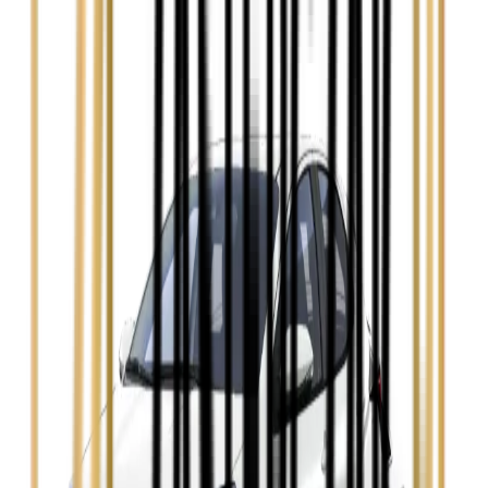
Audi A4
Zobacz
Ford Focus
Zobacz
Ford Mondeo
Zobacz
Hyundai i30
Zobacz
Opel Astra
Zobacz
Opel Insignia