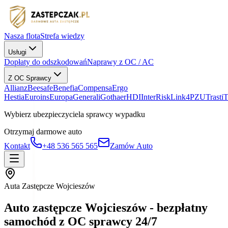
Nasza flota
Strefa wiedzy
Usługi
Dopłaty do odszkodowań
Naprawy z OC / AC
Z OC Sprawcy
Allianz
Beesafe
Benefia
Compensa
Ergo
Hestia
Euroins
Europa
Generali
Gothaer
HDI
InterRisk
Link4
PZU
Trasti
Wybierz ubezpieczyciela sprawcy wypadku
Otrzymaj darmowe auto
Kontakt
+48 536 565 565
Zamów Auto
Auta Zastępcze Wojcieszów
Auto zastępcze Wojcieszów - bezpłatny
samochód z OC sprawcy 24/7