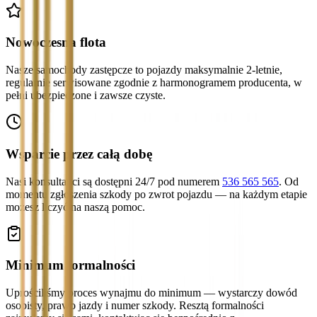
Nowoczesna flota
Nasze samochody zastępcze to pojazdy maksymalnie 2-letnie,
regularnie serwisowane zgodnie z harmonogramem producenta, w
pełni ubezpieczone i zawsze czyste.
Wsparcie przez całą dobę
Nasi konsultanci są dostępni 24/7 pod numerem
536 565 565
. Od
momentu zgłoszenia szkody po zwrot pojazdu — na każdym etapie
możesz liczyć na naszą pomoc.
Minimum formalności
Uprościliśmy proces wynajmu do minimum — wystarczy dowód
osobisty, prawo jazdy i numer szkody. Resztą formalności