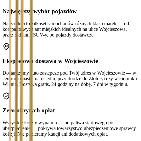
Największy wybór pojazdów
Nasza flota to kilkaset samochodów różnych klas i marek — od
kompaktowych aut miejskich idealnych na ulice Wojcieszowa,
przez rodzinne SUV-y, po pojazdy dostawcze.
Ekspresowa dostawa w Wojcieszowie
Dostarczymy auto zastępcze pod Twój adres w Wojcieszowie — w
centrum miasta, na osiedlu, przy drodze do Złotoryi czy w kierunku
Wlenia. Dostawa gratis, 24 godziny na dobę, 7 dni w tygodniu.
Zero ukrytych opłat
Wszystkie koszty wynajmu — od paliwa startowego po
ubezpieczenie — pokrywa towarzystwo ubezpieczeniowe sprawcy
kolizji. Nie pobieramy kaucji ani dodatkowych opłat.