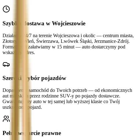
Szybka dostawa w Wojcieszowie
Działamy 24/7 na terenie Wojcieszowa i okolic — centrum miasta,
Złotoryja, Wleń, Świerzawa, Lwówek Śląski, Jerzmanice-Zdrój.
Formalności załatwiamy w 15 minut — auto dostarczymy pod
wskazany adres.
Szeroki wybór pojazdów
Dopasujemy samochód do Twoich potrzeb — od ekonomicznych
aut miejskich przez rodzinne SUV-y po pojazdy dostawcze.
Gwarantujemy auto w tej samej lub wyższej klasie co Twój
uszkodzony pojazd.
Pełne wsparcie prawne