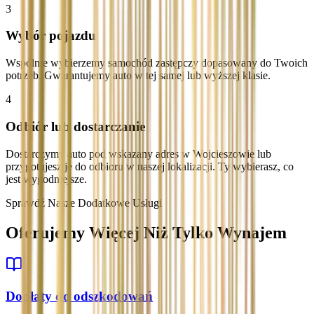
3
Wybór pojazdu
Wspólnie wybierzemy samochód zastępczy dopasowany do Twoich
potrzeb. Gwarantujemy auto w tej samej lub wyższej klasie.
4
Odbiór lub dostarczanie
Dostarczymy auto pod wskazany adres w Wojcieszowie lub
przygotujesz je do odbioru w naszej lokalizacji. Ty wybierasz, co
jest wygodniejsze.
Sprawdź Nasze Dodatkowe Usługi
Oferujemy Więcej Niż Tylko Wynajem
Dopłaty do odszkodowań