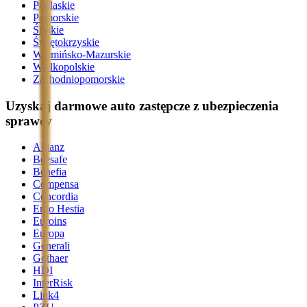
Podlaskie
Pomorskie
Śląskie
Świętokrzyskie
Warmińsko-Mazurskie
Wielkopolskie
Zachodniopomorskie
Uzyskaj darmowe auto zastępcze z ubezpieczenia
sprawcy
Allianz
Beesafe
Benefia
Compensa
Concordia
Ergo Hestia
Euroins
Europa
Generali
Gothaer
HDI
InterRisk
Link4