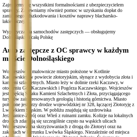
Zajmujemy się wszystkimi formalnościami z ubezpieczycielem
sprawcy. Zapewniamy również pomoc w uzyskaniu dopłat do
zaniżonego odszkodowania i kosztów naprawy blacharsko-
lakierniczej.
Wypożyczalnia samochodów zastępczych — obsługujemy
Dolnośląskie i całą Polskę
Auto zastępcze z OC sprawcy w każdym
mieście Dolnośląskiego
Wojcieszów to malownicze miasto położone w Kotlinie
Kaczawskiej, w powiecie złotoryjskim, słynące z wydobycia złota i
kamieni szlachetnych. Miasto leży w dolinie rzeki Kaczawy, w
otoczeniu Gór Kaczawskich i Pogórza Kaczawskiego. Wojcieszów
jest częścią Szlaku Kamieni Szlachetnych i Złota, przyciągającego
turystów zainteresowanych geologią i historią górnictwa. Miasto
położone jest przy drodze wojewódzkiej nr 328, łączącej Złotoryję z
Lwówkiem Śląskim. W pobliżu znajdują się uzdrowiska
Jerzmanice-Zdrój oraz Wleń z ruinami zamku. Kolizje na lokalnych
drogach zdarzają się szczególnie często na wąskich ulicach
Wojcieszowa, na skrzyżowaniach z drogą do Złotoryi oraz na
zakrętach w kierunku Lwówka Śląskiego. Niezależnie od miejsca