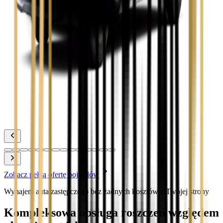
Zobacz
Toyota Corolla
Zobacz
Toyota Prius
Zobacz
Toyota Yaris
Zobacz
Zobacz pełną ofertę pojazdów
Wynajem auta zastępczego bez żadnych kosztów z Twojej strony
Kompleksowa obsługa roszczeń względem