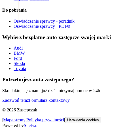
Do pobrania
Oswiadczenie sprawcy - poradnik
Oswiadczenie sprawcy - PDF
Wybierz bezpłatne auto zastępcze swojej marki
Audi
BMW
Ford
Skoda
Toyota
Potrzebujesz auta zastępczego?
Skontaktuj się z nami już dziś i otrzymaj pomoc w 24h
Zadzwoń teraz
Formularz kontaktowy
©
2026
Zastepczak
|
Mapa strony
|
Polityka prywatności
|
Ustawienia cookies
Powered by
Sitefy.pl