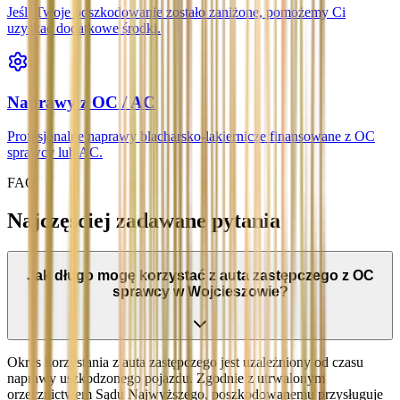
Jeśli Twoje odszkodowanie zostało zaniżone, pomożemy Ci
uzyskać dodatkowe środki.
Naprawy z OC / AC
Profesjonalne naprawy blacharsko-lakiernicze finansowane z OC
sprawcy lub AC.
FAQ
Najczęściej zadawane pytania
Jak długo mogę korzystać z auta zastępczego z OC
sprawcy w Wojcieszowie?
Okres korzystania z auta zastępczego jest uzależniony od czasu
naprawy uszkodzonego pojazdu. Zgodnie z utrwalonym
orzecznictwem Sądu Najwyższego, poszkodowanemu przysługuje