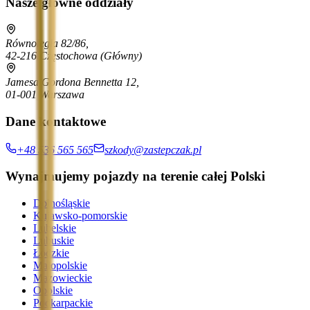
Nasze główne oddziały
Równoległa 82/86,
42-216 Częstochowa
(Główny)
Jamesa Gordona Bennetta 12,
01-001 Warszawa
Dane kontaktowe
+48 536 565 565
szkody@zastepczak.pl
Wynajmujemy pojazdy na terenie całej Polski
Dolnośląskie
Kujawsko-pomorskie
Lubelskie
Lubuskie
Łódzkie
Małopolskie
Mazowieckie
Opolskie
Podkarpackie