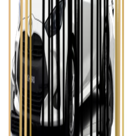
Zobacz
Seat Leon
Zobacz
Skoda Fabia
Zobacz
Skoda Kamiq
Zobacz
Skoda Octavia
Zobacz
Toyota Avensis
Zobacz
Toyota Camry