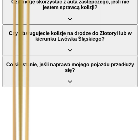
Czy mogę skorzystać z auta zastępczego, jeśli nie
jestem sprawcą kolizji?
Czy obsługujecie kolizje na drodze do Złotoryi lub w
kierunku Lwówka Śląskiego?
Co się stanie, jeśli naprawa mojego pojazdu przedłuży
się?
Nie wypełniaj tego pola
Imię i nazwisko / Firma
*
Numer telefonu
*