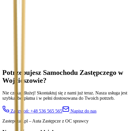
Temat
Treść wiadomości (opcjonalnie)
Wyrażam zgodę na przetwarzanie moich danych osobowych w
celu obsługi zapytania. Zobacz
Politykę Prywatności
.
Potrzebujesz Samochodu Zastępczego
w
Wojcieszowie
?
Nie czekaj dłużej! Skontaktuj się z nami już teraz. Nasza usługa jest
szybka, bezpłatna i w pełni dostosowana do Twoich potrzeb.
Zadzwoń:
+48 536 565 565
Napisz do nas
Zastepczak.pl – Auta Zastępcze z OC sprawcy