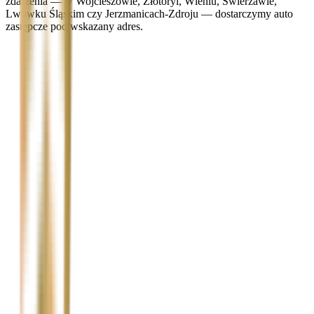
zdarzenia — w Wojcieszowie, Złotoryi, Wleniu, Świerzawie,
Lwówku Śląskim czy Jerzmanicach-Zdroju — dostarczymy auto
zastępcze pod wskazany adres.