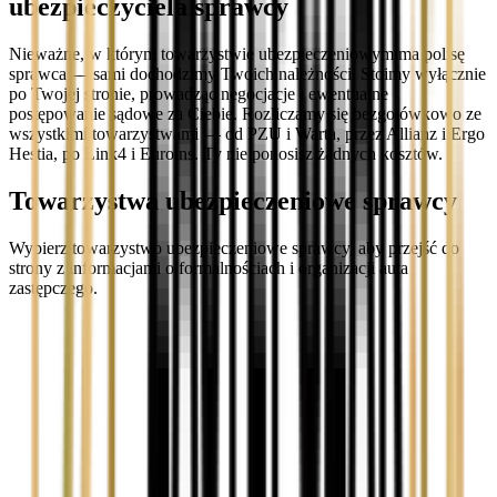
ubezpieczyciela sprawcy
Nieważne, w którym towarzystwie ubezpieczeniowym ma polisę
sprawca — sami dochodzimy Twoich należności. Stoimy wyłącznie
po Twojej stronie, prowadząc negocjacje i ewentualne
postępowanie sądowe za Ciebie. Rozliczamy się bezgotówkowo ze
wszystkimi towarzystwami — od PZU i Warta, przez Allianz i Ergo
Hestia, po Link4 i Euroins. Ty nie ponosisz żadnych kosztów.
Towarzystwa ubezpieczeniowe sprawcy
Wybierz towarzystwo ubezpieczeniowe sprawcy, aby przejść do
strony z informacjami o formalnościach i organizacji auta
zastępczego.