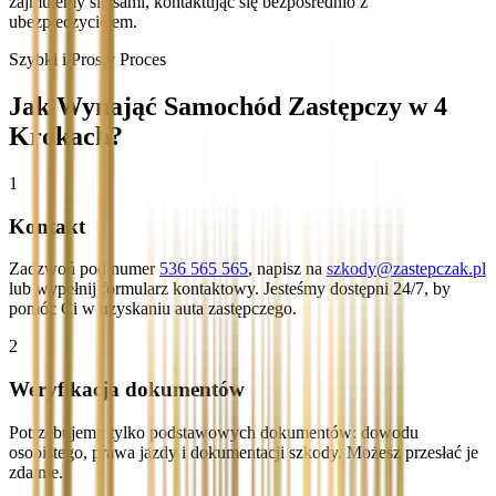
zajmujemy się sami, kontaktując się bezpośrednio z
ubezpieczycielem.
Szybki i Prosty Proces
Jak Wynająć Samochód Zastępczy w 4
Krokach?
1
Kontakt
Zadzwoń pod numer
536 565 565
, napisz na
szkody@zastepczak.pl
lub wypełnij formularz kontaktowy. Jesteśmy dostępni 24/7, by
pomóc Ci w uzyskaniu auta zastępczego.
2
Weryfikacja dokumentów
Potrzebujemy tylko podstawowych dokumentów: dowodu
osobistego, prawa jazdy i dokumentacji szkody. Możesz przesłać je
zdalnie.