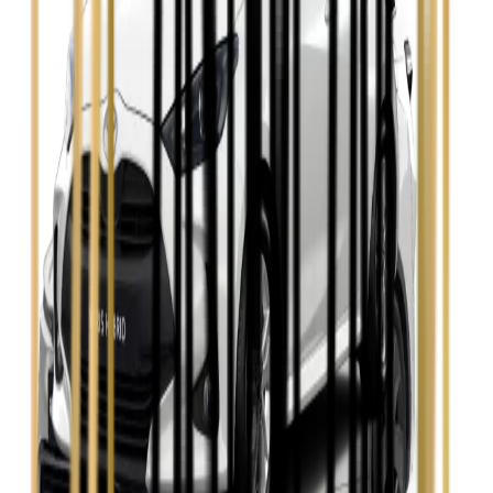
Zobacz
Seat Leon
Zobacz
Skoda Fabia
Zobacz
Skoda Kamiq
Zobacz
Skoda Octavia
Zobacz
Toyota Avensis
Zobacz