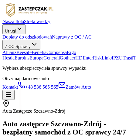
Nasza flota
Strefa wiedzy
Usługi
Dopłaty do odszkodowań
Naprawy z OC / AC
Z OC Sprawcy
Allianz
Beesafe
Benefia
Compensa
Ergo
Hestia
Euroins
Europa
Generali
Gothaer
HDI
InterRisk
Link4
PZU
Trasti
Wybierz ubezpieczyciela sprawcy wypadku
Otrzymaj darmowe auto
Kontakt
+48 536 565 565
Zamów Auto
Auta Zastępcze Szczawno-Zdrój
Auto zastępcze Szczawno-Zdrój -
bezpłatny samochód z OC sprawcy 24/7