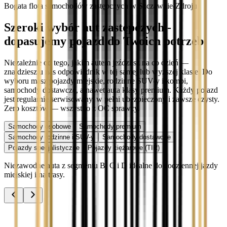
Bogata flota samochodów zastępczych w Szczawnie-Zdroju
Szeroki wybór aut zastępczych -
dopasujemy pojazd do Twoich potrzeb
Niezależnie od tego, jakim autem jeździisz na co dzień —
znajdziesz u nas odpowiednik w tej samej lub wyższej klasie. Do
wyboru masz pojazdy miejskie, rodzinne SUV-y i kombi,
samochody dostawcze, a nawet auta klasy premium. Każdy pojazd
jest regularnie serwisowany, w pełni ubezpieczony i zawsze czysty.
Zero kosztów — wszystko z OC sprawcy.
Samochody osobowe
Samochody premium
Samochody rodzinne i SUV-y
Samochody dostawcze
Pojazdy specjalistyczne
Pojazdy ciężarowe (TIR)
Niezawodne auta z segmentu B, C i D idealne do codziennej jazdy
miejskiej i na trasy.
Audi A3