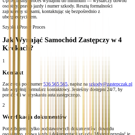
Uprościliśmy proces wynajmu do minimum — wystarczy dowód
osobisty, prawo jazdy i numer szkody. Resztą formalności
zajmujemy się sami, kontaktując się bezpośrednio z
ubezpieczycielem.
Szybki i Prosty Proces
Jak Wynająć Samochód Zastępczy w 4
Krokach?
1
Kontakt
Zadzwoń pod numer
536 565 565
, napisz na
szkody@zastepczak.pl
lub wypełnij formularz kontaktowy. Jesteśmy dostępni 24/7, by
pomóc Ci w uzyskaniu auta zastępczego.
2
Weryfikacja dokumentów
Potrzebujemy tylko podstawowych dokumentów: dowodu
osobistego, prawa jazdy i dokumentacji szkody. Możesz przesłać je