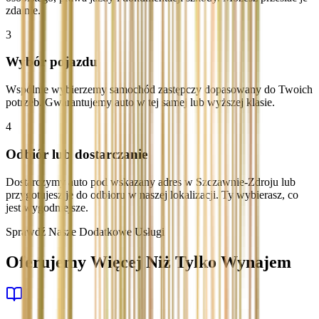
zdalnie.
3
Wybór pojazdu
Wspólnie wybierzemy samochód zastępczy dopasowany do Twoich
potrzeb. Gwarantujemy auto w tej samej lub wyższej klasie.
4
Odbiór lub dostarczanie
Dostarczymy auto pod wskazany adres w Szczawnie-Zdroju lub
przygotujesz je do odbioru w naszej lokalizacji. Ty wybierasz, co
jest wygodniejsze.
Sprawdź Nasze Dodatkowe Usługi
Oferujemy Więcej Niż Tylko Wynajem