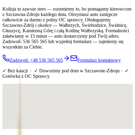
Kolizja to zawsze stres — rozumiemy to, bo pomagamy kierowcom
z Szczawna-Zdroju każdego dnia. Otrzymasz auto zastępcze
całkowicie za darmo z polisy OC sprawcy. Obsługujemy
Szczawno-Zdrój i okolice — Wałbrzych, Świebodzice, Świdnicę,
Głuszycę, Kamienną Górę i całą Kotlinę Wałbrzyską. Formalności
załatwiamy w 15 minut — auto dostarczymy pod Twój adres.
Zadzwoń: 536 565 565 lub wypełnij formularz — zajmiemy się
wszystkim za Ciebie.
Zadzwoń: +48 536 565 565
Formularz kontaktowy
✓ Bez kaucji · ✓ Dowozimy pod dom
w Szczawnie-Zdroju
· ✓
Gotówka z OC Sprawcy