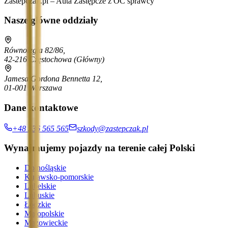
Zastepczak.pl – Auta Zastępcze z OC sprawcy
Nasze główne oddziały
Równoległa 82/86,
42-216 Częstochowa
(Główny)
Jamesa Gordona Bennetta 12,
01-001 Warszawa
Dane kontaktowe
+48 536 565 565
szkody@zastepczak.pl
Wynajmujemy pojazdy na terenie całej Polski
Dolnośląskie
Kujawsko-pomorskie
Lubelskie
Lubuskie
Łódzkie
Małopolskie
Mazowieckie