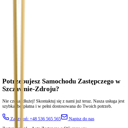
Temat
Treść wiadomości (opcjonalnie)
Wyrażam zgodę na przetwarzanie moich danych osobowych w
celu obsługi zapytania. Zobacz
Politykę Prywatności
.
Potrzebujesz Samochodu Zastępczego
w
Szczawnie-Zdroju
?
Nie czekaj dłużej! Skontaktuj się z nami już teraz. Nasza usługa jest
szybka, bezpłatna i w pełni dostosowana do Twoich potrzeb.
Zadzwoń:
+48 536 565 565
Napisz do nas