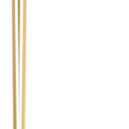
Imię i nazwisko / Firma
*
Numer telefonu
*
Marka i model uszkodzonego pojazdu
Ubezpieczyciel sprawcy