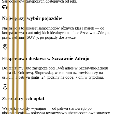
Samochodów zastępczych dostępnych od ręki.
Największy wybór pojazdów
Nasza flota to kilkaset samochodów różnych klas i marek — od
kompaktowych aut miejskich idealnych na ulice Szczawna-Zdroju,
przez rodzinne SUV-y, po pojazdy dostawcze.
Ekspresowa dostawa w Szczawnie-Zdroju
Dostarczymy auto zastępcze pod Twój adres w Szczawnie-Zdroju
— na ul. Kolejową, Słupowską, w centrum uzdrowiska czy na
osiedlu. Dostawa gratis, 24 godziny na dobę, 7 dni w tygodniu.
Zero ukrytych opłat
Wszystkie koszty wynajmu — od paliwa startowego po
ubezpieczenie — pokrywa towarzystwo ubezpieczeniowe sprawcy