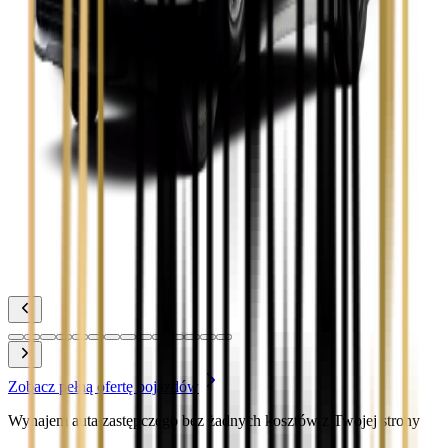
Toyota Camry
Zobacz
Toyota Corolla
Zobacz
Toyota Prius
Zobacz
Toyota Yaris
Zobacz
Zobacz pełną ofertę pojazdów
Wynajem auta zastępczego bez żadnych kosztów z Twojej strony