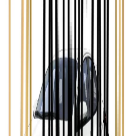
Zobacz
Audi A4
Zobacz
Ford Focus
Zobacz
Ford Mondeo
Zobacz
Hyundai i30
Zobacz
Opel Astra
Zobacz
Opel Insignia