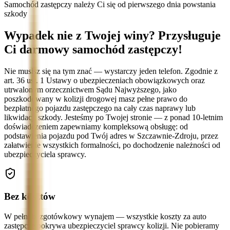
Samochód zastępczy należy Ci się od pierwszego dnia powstania
szkody
Wypadek nie z Twojej winy? Przysługuje
Ci darmowy samochód zastępczy!
Nie musisz się na tym znać — wystarczy jeden telefon. Zgodnie z
art. 36 ust. 1 Ustawy o ubezpieczeniach obowiązkowych oraz
utrwalonym orzecznictwem Sądu Najwyższego, jako
poszkodowany w kolizji drogowej masz pełne prawo do
bezpłatnego pojazdu zastępczego na cały czas naprawy lub
likwidacji szkody. Jesteśmy po Twojej stronie — z ponad 10-letnim
doświadczeniem zapewniamy kompleksową obsługę: od
podstawienia pojazdu pod Twój adres w Szczawnie-Zdroju, przez
załatwienie wszystkich formalności, po dochodzenie należności od
ubezpieczyciela sprawcy.
Bez kosztów
W pełni bezgotówkowy wynajem — wszystkie koszty za auto
zastępcze pokrywa ubezpieczyciel sprawcy kolizji. Nie pobieramy