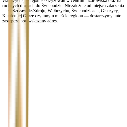
Wałbrzycha, w rejonie skrzyżowań w centrum uzdrowiska oraz na
ruchnych drogach do Świebodzic. Niezależnie od miejsca zdarzenia
— w Szczawnie-Zdroju, Wałbrzychu, Świebodzicach, Głuszycy,
Kamiennej Górze czy innym mieście regionu — dostarczymy auto
zastępcze pod wskazany adres.