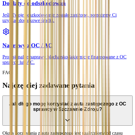
Dopłaty do odszkodowań
Jeśli Twoje odszkodowanie zostało zaniżone, pomożemy Ci
uzyskać dodatkowe środki.
Naprawy z OC / AC
Profesjonalne naprawy blacharsko-lakiernicze finansowane z OC
sprawcy lub AC.
FAQ
Najczęściej zadawane pytania
Jak długo mogę korzystać z auta zastępczego z OC
sprawcy w Szczawnie-Zdroju?
Okres korzystania z auta zastępczego jest uzależniony od czasu