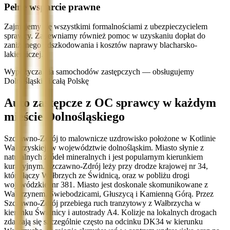
Pełne wsparcie prawne
Zajmujemy się wszystkimi formalnościami z ubezpieczycielem
sprawcy. Zapewniamy również pomoc w uzyskaniu dopłat do
zaniżonego odszkodowania i kosztów naprawy blacharsko-
lakierniczej.
Wypożyczalnia samochodów zastępczych — obsługujemy
Dolnośląskie i całą Polskę
Auto zastępcze z OC sprawcy w każdym
mieście Dolnośląskiego
Szczawno-Zdrój to malownicze uzdrowisko położone w Kotlinie
Wałbrzyskiej, w województwie dolnośląskim. Miasto słynie z
naturalnych źródeł mineralnych i jest popularnym kierunkiem
kuracyjnym. Szczawno-Zdrój leży przy drodze krajowej nr 34,
która łączy Wałbrzych ze Świdnicą, oraz w pobliżu drogi
wojewódzkiej nr 381. Miasto jest doskonale skomunikowane z
Wałbrzynem, Świebodzicami, Głuszycą i Kamienną Górą. Przez
Szczawno-Zdrój przebiega ruch tranzytowy z Wałbrzycha w
kierunku Świdnicy i autostrady A4. Kolizje na lokalnych drogach
zdarzają się szczególnie często na odcinku DK34 w kierunku