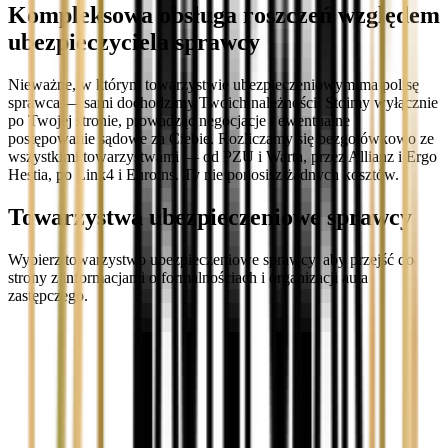
Kompleksowa obsługa roszczeń względem
ubezpieczyciela sprawcy
Nieważne, w którym towarzystwie ubezpieczeniowym ma polisę
sprawca — sami dochodzimy Twoich należności. Stoimy wyłącznie
po Twojej stronie, prowadząc negocjacje i ewentualne
postępowanie sądowe za Ciebie. Rozliczamy się bezgotówkowo ze
wszystkimi towarzystwami — od PZU i Warta, przez Allianz i Ergo
Hestia, po Link4 i Euroins. Ty nie ponosisz żadnych kosztów.
Towarzystwa ubezpieczeniowe sprawcy
Wybierz towarzystwo ubezpieczeniowe sprawcy, aby przejść do
strony z informacjami o formalnościach i organizacji auta
zastępczego.