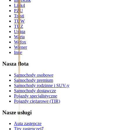
InterRisk
Link4
PZU
Trasti
TUW
TUZ
Uniqa
Warta
Wefox
Wiener
Inne
Nasza flota
Samochody osobowe
Samochody premium
Samochody rodzinne i SUV-y
Samochody dostawcze
Pojazdy specjalistyczne
Pojazdy ciężarowe (TIR)
Nasze usługi
Auta zastępcze
Tiry zastępcze