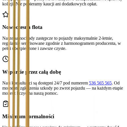
kolizji. Nie pobieramy kaucji ani dodatkowych opłat.
Nowoczesna flota
Nasze samochody zastępcze to pojazdy maksymalnie 2-letnie,
regularnie serwisowane zgodnie z harmonogramem producenta, w
pełni ubezpieczone i zawsze czyste.
Wsparcie przez całą dobę
Nasi konsultanci są dostępni 24/7 pod numerem
536 565 565
. Od
momentu zgłoszenia szkody po zwrot pojazdu — na każdym etapie
możesz liczyć na naszą pomoc.
Minimum formalności