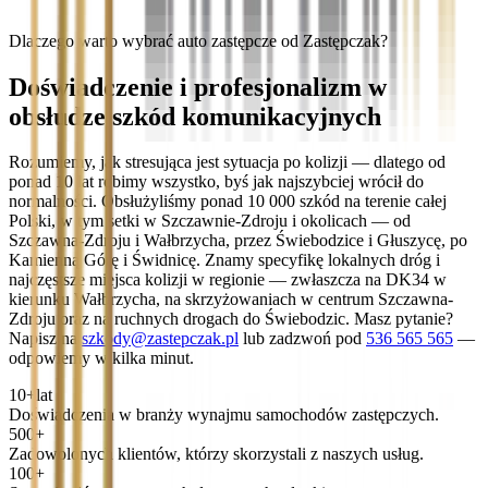
Dlaczego warto wybrać auto zastępcze od Zastępczak?
Doświadczenie i profesjonalizm w
obsłudze szkód komunikacyjnych
Rozumiemy, jak stresująca jest sytuacja po kolizji — dlatego od
ponad 10 lat robimy wszystko, byś jak najszybciej wrócił do
normalności. Obsłużyliśmy ponad 10 000 szkód na terenie całej
Polski, w tym setki w Szczawnie-Zdroju i okolicach — od
Szczawna-Zdroju i Wałbrzycha, przez Świebodzice i Głuszycę, po
Kamienną Górę i Świdnicę. Znamy specyfikę lokalnych dróg i
najczęstsze miejsca kolizji w regionie — zwłaszcza na DK34 w
kierunku Wałbrzycha, na skrzyżowaniach w centrum Szczawna-
Zdroju oraz na ruchnych drogach do Świebodzic. Masz pytanie?
Napisz na
szkody@zastepczak.pl
lub zadzwoń pod
536 565 565
—
odpowiemy w kilka minut.
10+
lat
Doświadczenia w branży wynajmu samochodów zastępczych.
500+
Zadowolonych klientów, którzy skorzystali z naszych usług.
100+