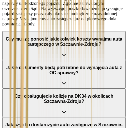
naprawy uszkodzonego pojazdu. Zgodnie z utrwalonym
orzecznictwem Sądu Najwyższego, poszkodowanemu przysługuje
pojazd zastępczy przez cały okres technologicznie uzasadnionej
naprawy. Wynajmujemy auto zastępcze już od pierwszego dnia
powstania szkody.
Czy muszę ponosić jakiekolwiek koszty wynajmu auta
zastępczego w Szczawnie-Zdroju?
Jakie dokumenty będą potrzebne do wynajęcia auta z
OC sprawcy?
Czy obsługujecie kolizje na DK34 w okolicach
Szczawna-Zdroju?
Jak szybko dostarczycie auto zastępcze w Szczawnie-