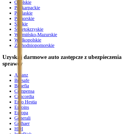
Opolskie
Podkarpackie
Podlaskie
Pomorskie
Śląskie
Świętokrzyskie
Warmińsko-Mazurskie
Wielkopolskie
Zachodniopomorskie
Uzyskaj darmowe auto zastępcze z ubezpieczenia
sprawcy
Allianz
Beesafe
Benefia
Compensa
Concordia
Ergo Hestia
Euroins
Europa
Generali
Gothaer
HDI