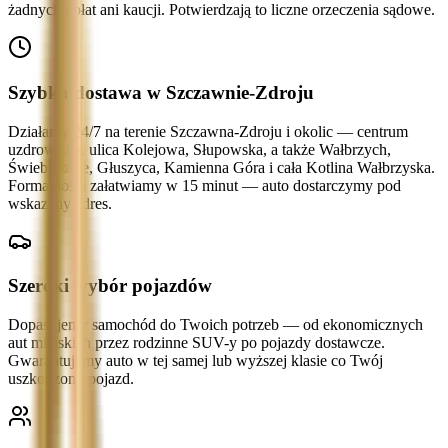
żadnych opłat ani kaucji. Potwierdzają to liczne orzeczenia sądowe.
Szybka dostawa w Szczawnie-Zdroju
Działamy 24/7 na terenie Szczawna-Zdroju i okolic — centrum
uzdrowiska, ulica Kolejowa, Słupowska, a także Wałbrzych,
Świebodzice, Głuszyca, Kamienna Góra i cała Kotlina Wałbrzyska.
Formalności załatwiamy w 15 minut — auto dostarczymy pod
wskazany adres.
Szeroki wybór pojazdów
Dopasujemy samochód do Twoich potrzeb — od ekonomicznych
aut miejskich przez rodzinne SUV-y po pojazdy dostawcze.
Gwarantujemy auto w tej samej lub wyższej klasie co Twój
uszkodzony pojazd.