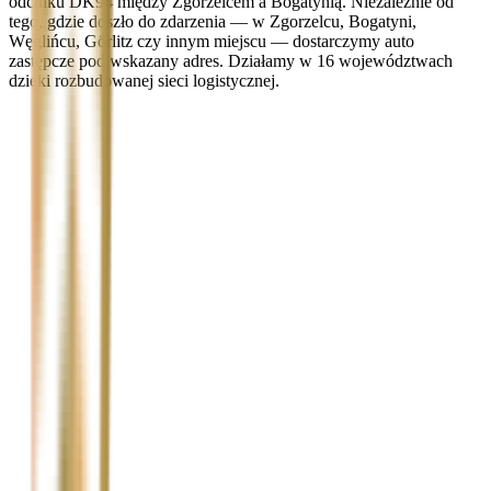
odcinku DK94 między Zgorzelcem a Bogatynią. Niezależnie od
tego, gdzie doszło do zdarzenia — w Zgorzelcu, Bogatyni,
Węglińcu, Görlitz czy innym miejscu — dostarczymy auto
zastępcze pod wskazany adres. Działamy w 16 województwach
dzięki rozbudowanej sieci logistycznej.