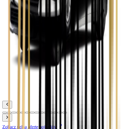
Zobacz
Toyota Camry
Zobacz
Toyota Corolla
Zobacz
Toyota Prius
Zobacz
Toyota Yaris
Zobacz
Zobacz pełną ofertę pojazdów