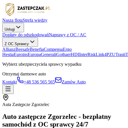
Nasza flota
Strefa wiedzy
Usługi
Dopłaty do odszkodowań
Naprawy z OC / AC
Z OC Sprawcy
Allianz
Beesafe
Benefia
Compensa
Ergo
Hestia
Euroins
Europa
Generali
Gothaer
HDI
InterRisk
Link4
PZU
Trasti
Wybierz ubezpieczyciela sprawcy wypadku
Otrzymaj darmowe auto
Kontakt
+48 536 565 565
Zamów Auto
Auta Zastępcze Zgorzelec
Auto zastępcze Zgorzelec - bezpłatny
samochód z OC sprawcy 24/7