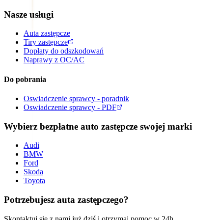
Nasze usługi
Auta zastępcze
Tiry zastępcze
Dopłaty do odszkodowań
Naprawy z OC/AC
Do pobrania
Oswiadczenie sprawcy - poradnik
Oswiadczenie sprawcy - PDF
Wybierz bezpłatne auto zastępcze swojej marki
Audi
BMW
Ford
Skoda
Toyota
Potrzebujesz auta zastępczego?
Skontaktuj się z nami już dziś i otrzymaj pomoc w 24h