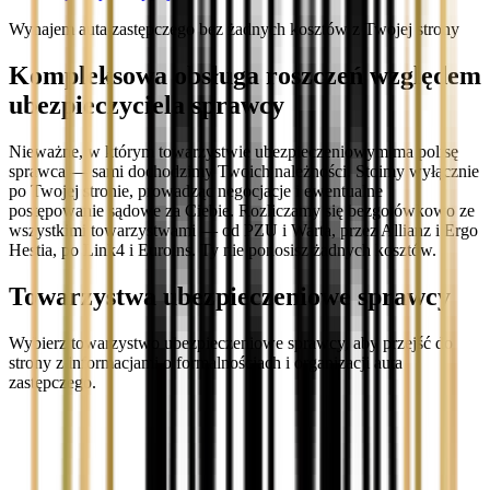
Wynajem auta zastępczego bez żadnych kosztów z Twojej strony
Kompleksowa obsługa roszczeń względem
ubezpieczyciela sprawcy
Nieważne, w którym towarzystwie ubezpieczeniowym ma polisę
sprawca — sami dochodzimy Twoich należności. Stoimy wyłącznie
po Twojej stronie, prowadząc negocjacje i ewentualne
postępowanie sądowe za Ciebie. Rozliczamy się bezgotówkowo ze
wszystkimi towarzystwami — od PZU i Warta, przez Allianz i Ergo
Hestia, po Link4 i Euroins. Ty nie ponosisz żadnych kosztów.
Towarzystwa ubezpieczeniowe sprawcy
Wybierz towarzystwo ubezpieczeniowe sprawcy, aby przejść do
strony z informacjami o formalnościach i organizacji auta
zastępczego.