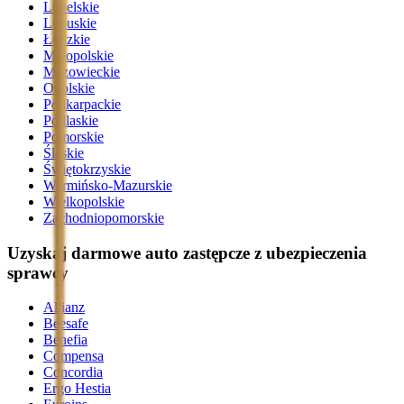
Lubelskie
Lubuskie
Łódzkie
Małopolskie
Mazowieckie
Opolskie
Podkarpackie
Podlaskie
Pomorskie
Śląskie
Świętokrzyskie
Warmińsko-Mazurskie
Wielkopolskie
Zachodniopomorskie
Uzyskaj darmowe auto zastępcze z ubezpieczenia
sprawcy
Allianz
Beesafe
Benefia
Compensa
Concordia
Ergo Hestia