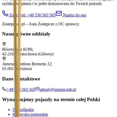
szybka, bezpłatna i w pełni dostosowana do Twoich potrzeb.
Zadzwoń:
+48 536 565 565
Napisz do nas
Zastepczak.pl – Auta Zastępcze z OC sprawcy
Nasze główne oddziały
Równoległa 82/86,
42-216 Częstochowa
(Główny)
Jamesa Gordona Bennetta 12,
01-001 Warszawa
Dane kontaktowe
+48 536 565 565
szkody@zastepczak.pl
Wynajmujemy pojazdy na terenie całej Polski
Dolnośląskie
Kujawsko-pomorskie