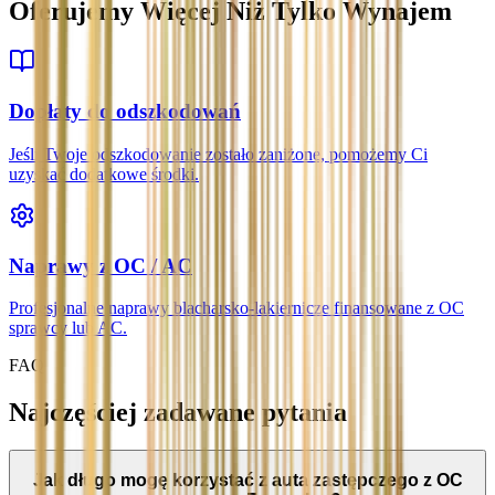
Oferujemy Więcej Niż Tylko Wynajem
Dopłaty do odszkodowań
Jeśli Twoje odszkodowanie zostało zaniżone, pomożemy Ci
uzyskać dodatkowe środki.
Naprawy z OC / AC
Profesjonalne naprawy blacharsko-lakiernicze finansowane z OC
sprawcy lub AC.
FAQ
Najczęściej zadawane pytania
Jak długo mogę korzystać z auta zastępczego z OC