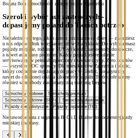
Bogata flota samochodów zastępczych w Zgorzelcu
Szeroki wybór aut zastępczych -
dopasujemy pojazd do Twoich potrzeb
Niezależnie od tego, jakim autem jeździsz na co dzień — znajdziesz
u nas odpowiednik w tej samej lub wyższej klasie. Do wyboru masz
pojazdy miejskie, rodzinne SUV-y i kombi, samochody dostawcze,
a nawet auta klasy premium. Każdy pojazd jest regularnie
serwisowany, w pełni ubezpieczony i zawsze czysty. Zero kosztów
— wszystko z OC sprawcy. Dla mieszkańców Zgorzelca i okolic,
którzy codziennie dojeżdżają do pracy w Görlitz, Bogatyni czy
nawet do oddalonej o kilka kilometrów kopalni Turów, oferujemy
również samochody z automatyczną skrzynią biegów.
Samochody osobowe
Samochody premium
Samochody rodzinne i SUV-y
Samochody dostawcze
Pojazdy specjalistyczne
Pojazdy ciężarowe (TIR)
Niezawodne auta z segmentu B, C i D idealne do codziennej jazdy
miejskiej i na trasy.