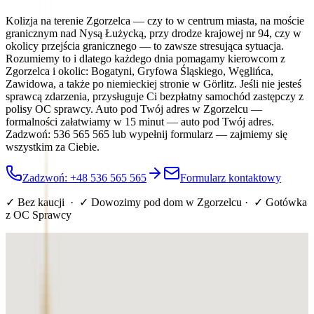
Kolizja na terenie Zgorzelca — czy to w centrum miasta, na moście
granicznym nad Nysą Łużycką, przy drodze krajowej nr 94, czy w
okolicy przejścia granicznego — to zawsze stresująca sytuacja.
Rozumiemy to i dlatego każdego dnia pomagamy kierowcom z
Zgorzelca i okolic: Bogatyni, Gryfowa Śląskiego, Węglińca,
Zawidowa, a także po niemieckiej stronie w Görlitz. Jeśli nie jesteś
sprawcą zdarzenia, przysługuje Ci bezpłatny samochód zastępczy z
polisy OC sprawcy. Auto pod Twój adres w Zgorzelcu —
formalności załatwiamy w 15 minut — auto pod Twój adres.
Zadzwoń: 536 565 565 lub wypełnij formularz — zajmiemy się
wszystkim za Ciebie.
Zadzwoń: +48 536 565 565
Formularz kontaktowy
✓ Bez kaucji · ✓ Dowozimy pod dom
w Zgorzelcu
· ✓ Gotówka
z OC Sprawcy