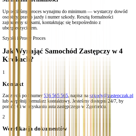
Uprościliśmy proces wynajmu do minimum — wystarczy dowód
osobisty, prawo jazdy i numer szkody. Resztą formalności
zajmujemy się sami, kontaktując się bezpośrednio z
ubezpieczycielem.
Szybki i Prosty Proces
Jak Wynająć Samochód Zastępczy w 4
Krokach?
1
Kontakt
Zadzwoń pod numer
536 565 565
, napisz na
szkody@zastepczak.pl
lub wypełnij formularz kontaktowy. Jesteśmy dostępni 24/7, by
pomóc Ci w uzyskaniu auta zastępczego w Zgorzelcu.
2
Weryfikacja dokumentów