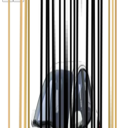
Audi A3
Zobacz
Audi A4
Zobacz
Ford Focus
Zobacz
Ford Mondeo
Zobacz
Hyundai i30
Zobacz
Opel Astra