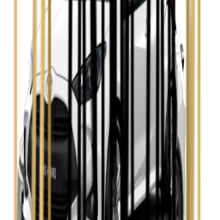
Zobacz
Opel Insignia
Zobacz
Seat Leon
Zobacz
Skoda Fabia
Zobacz
Skoda Kamiq
Zobacz
Skoda Octavia
Zobacz
Toyota Avensis