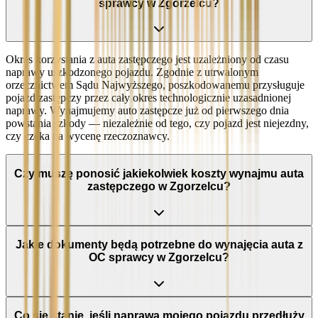
sprawcy w Zgorzelcu?
Okres korzystania z auta zastępczego jest uzależniony od czasu
naprawy uszkodzonego pojazdu. Zgodnie z utrwalonym
orzecznictwem Sądu Najwyższego, poszkodowanemu przysługuje
pojazd zastępczy przez cały okres technologicznie uzasadnionej
naprawy. Wynajmujemy auto zastępcze już od pierwszego dnia
powstania szkody — niezależnie od tego, czy pojazd jest niejezdny,
czy czeka na wycenę rzeczoznawcy.
Czy muszę ponosić jakiekolwiek koszty wynajmu auta
zastępczego w Zgorzelcu?
Jakie dokumenty będą potrzebne do wynajęcia auta z
OC sprawcy w Zgorzelcu?
Co się stanie, jeśli naprawa mojego pojazdu przedłuży