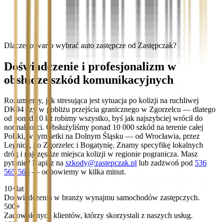
Dlaczego warto wybrać auto zastępcze od Zastępczak?
Doświadczenie i profesjonalizm w
obsłudze szkód komunikacyjnych
Rozumiemy, jak stresująca jest sytuacja po kolizji na ruchliwej
DK94 czy w pobliżu przejścia granicznego w Zgorzelcu — dlatego
od ponad 10 lat robimy wszystko, byś jak najszybciej wrócił do
normalności. Obsłużyliśmy ponad 10 000 szkód na terenie całej
Polski, w tym setki na Dolnym Śląsku — od Wrocławia, przez
Legnicę, po Zgorzelec i Bogatynię. Znamy specyfikę lokalnych
dróg i najczęstsze miejsca kolizji w regionie pogranicza. Masz
pytanie? Napisz na
szkody@zastepczak.pl
lub zadzwoń pod
536
565 565
— odpowiemy w kilka minut.
10+
lat
Doświadczenia w branży wynajmu samochodów zastępczych.
500+
Zadowolonych klientów, którzy skorzystali z naszych usług.