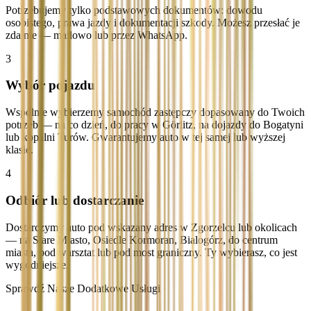
Potrzebujemy tylko podstawowych dokumentów: dowodu
osobistego, prawa jazdy i dokumentacji szkody. Możesz przesłać je
zdalnie — mailowo lub przez WhatsApp.
3
Wybór pojazdu
Wspólnie wybierzemy samochód zastępczy dopasowany do Twoich
potrzeb — na co dzień, do pracy w Görlitz, na dojazdy do Bogatyni
lub kopalni Turów. Gwarantujemy auto w tej samej lub wyższej
klasie.
4
Odbiór lub dostarczanie
Dostarczymy auto pod wskazany adres w Zgorzelcu lub okolicach
— na Stare Miasto, Osiedle Kormoran, Bialogórz, do centrum
miasta, pod warsztat lub pod most graniczny. Ty wybierasz, co jest
wygodniejsze.
Sprawdź Nasze Dodatkowe Usługi