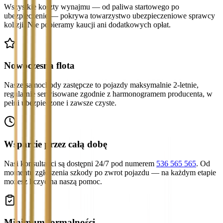
Wszystkie koszty wynajmu — od paliwa startowego po
ubezpieczenie — pokrywa towarzystwo ubezpieczeniowe sprawcy
kolizji. Nie pobieramy kaucji ani dodatkowych opłat.
Nowoczesna flota
Nasze samochody zastępcze to pojazdy maksymalnie 2-letnie,
regularnie serwisowane zgodnie z harmonogramem producenta, w
pełni ubezpieczone i zawsze czyste.
Wsparcie przez całą dobę
Nasi konsultanci są dostępni 24/7 pod numerem
536 565 565
. Od
momentu zgłoszenia szkody po zwrot pojazdu — na każdym etapie
możesz liczyć na naszą pomoc.
Minimum formalności