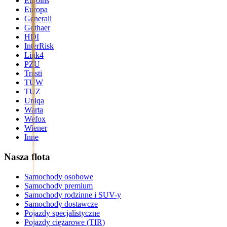
Euroins
Europa
Generali
Gothaer
HDI
InterRisk
Link4
PZU
Trasti
TUW
TUZ
Uniqa
Warta
Wefox
Wiener
Inne
Nasza flota
Samochody osobowe
Samochody premium
Samochody rodzinne i SUV-y
Samochody dostawcze
Pojazdy specjalistyczne
Pojazdy ciężarowe (TIR)