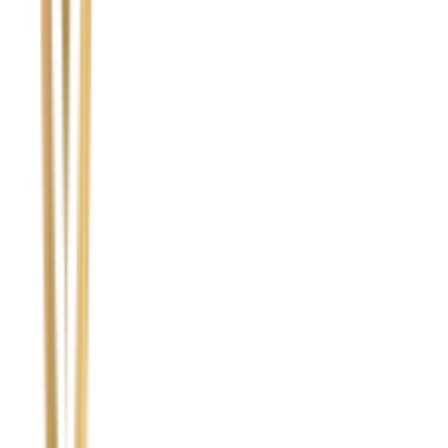
Nie wypełniaj tego pola
Imię i nazwisko / Firma
*
Numer telefonu
*
Marka i model uszkodzonego pojazdu
Ubezpieczyciel sprawcy