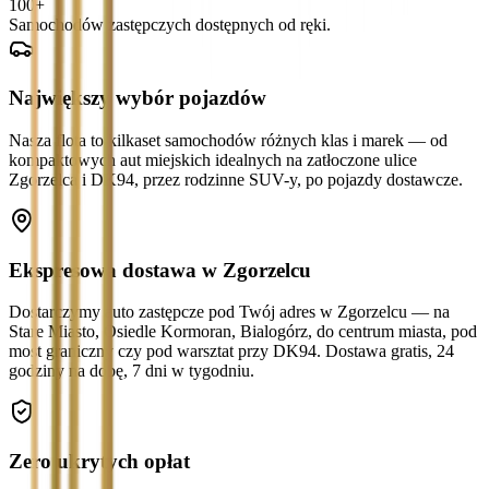
100+
Samochodów zastępczych dostępnych od ręki.
Największy wybór pojazdów
Nasza flota to kilkaset samochodów różnych klas i marek — od
kompaktowych aut miejskich idealnych na zatłoczone ulice
Zgorzelca i DK94, przez rodzinne SUV-y, po pojazdy dostawcze.
Ekspresowa dostawa w Zgorzelcu
Dostarczymy auto zastępcze pod Twój adres w Zgorzelcu — na
Stare Miasto, Osiedle Kormoran, Bialogórz, do centrum miasta, pod
most graniczny czy pod warsztat przy DK94. Dostawa gratis, 24
godziny na dobę, 7 dni w tygodniu.
Zero ukrytych opłat