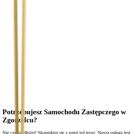
Temat
Treść wiadomości (opcjonalnie)
Wyrażam zgodę na przetwarzanie moich danych osobowych w
celu obsługi zapytania. Zobacz
Politykę Prywatności
.
Potrzebujesz Samochodu Zastępczego
w
Zgorzelcu
?
Nie czekaj dłużej! Skontaktuj się z nami już teraz. Nasza usługa jest