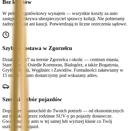
Bez kosztów
W pełni bezgotówkowy wynajem — wszystkie koszty za auto
zastępcze pokrywa ubezpieczyciel sprawcy kolizji. Nie pobieramy
żadnych opłat ani kaucji. Potwierdzają to liczne orzeczenia sądowe.
Szybka dostawa w Zgorzelcu
Działamy 24/7 na terenie Zgorzelca i okolic — centrum miasta,
Stare Miasto, Osiedle Kormoran, Bialogórz, a także Bogatynia,
Gryfów Śląski, Węgliniec i Zawidów. Formalności załatwiamy w
15 minut — auto dostarczymy pod wskazany adres.
Szeroki wybór pojazdów
Dopasujemy samochód do Twoich potrzeb — od ekonomicznych
aut miejskich przez rodzinne SUV-y po pojazdy dostawcze.
Gwarantujemy auto w tej samej lub wyższej klasie co Twój
uszkodzony pojazd.