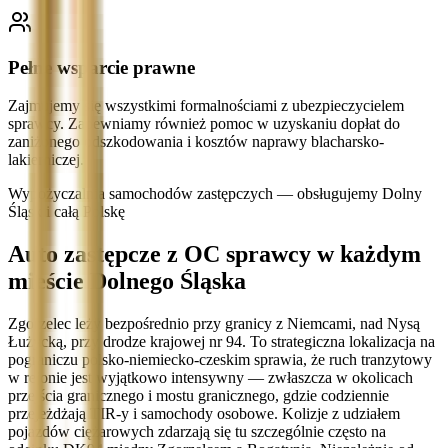
Pełne wsparcie prawne
Zajmujemy się wszystkimi formalnościami z ubezpieczycielem
sprawcy. Zapewniamy również pomoc w uzyskaniu dopłat do
zaniżonego odszkodowania i kosztów naprawy blacharsko-
lakierniczej.
Wypożyczalnia samochodów zastępczych — obsługujemy Dolny
Śląsk i całą Polskę
Auto zastępcze z OC sprawcy w każdym
mieście Dolnego Śląska
Zgorzelec leży bezpośrednio przy granicy z Niemcami, nad Nysą
Łużycką, przy drodze krajowej nr 94. To strategiczna lokalizacja na
pograniczu polsko-niemiecko-czeskim sprawia, że ruch tranzytowy
w rejonie jest wyjątkowo intensywny — zwłaszcza w okolicach
przejścia granicznego i mostu granicznego, gdzie codziennie
przejeżdżają TIR-y i samochody osobowe. Kolizje z udziałem
pojazdów ciężarowych zdarzają się tu szczególnie często na