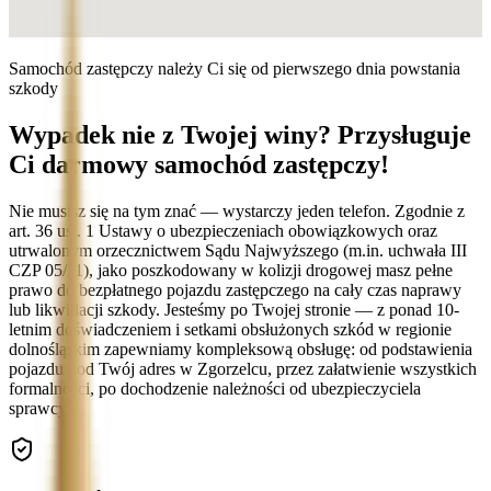
Samochód zastępczy należy Ci się od pierwszego dnia powstania
szkody
Wypadek nie z Twojej winy? Przysługuje
Ci darmowy samochód zastępczy!
Nie musisz się na tym znać — wystarczy jeden telefon. Zgodnie z
art. 36 ust. 1 Ustawy o ubezpieczeniach obowiązkowych oraz
utrwalonym orzecznictwem Sądu Najwyższego (m.in. uchwała III
CZP 05/11), jako poszkodowany w kolizji drogowej masz pełne
prawo do bezpłatnego pojazdu zastępczego na cały czas naprawy
lub likwidacji szkody. Jesteśmy po Twojej stronie — z ponad 10-
letnim doświadczeniem i setkami obsłużonych szkód w regionie
dolnośląskim zapewniamy kompleksową obsługę: od podstawienia
pojazdu pod Twój adres w Zgorzelcu, przez załatwienie wszystkich
formalności, po dochodzenie należności od ubezpieczyciela
sprawcy.