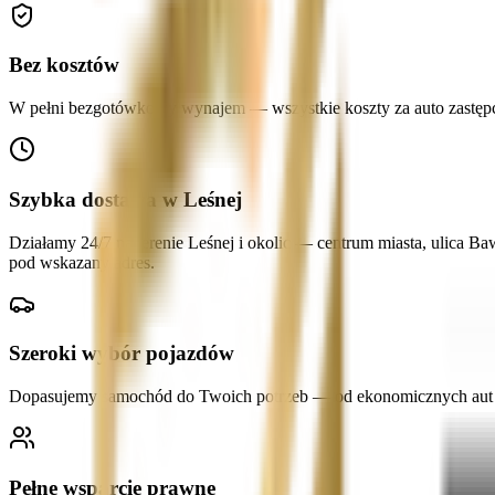
Bez kosztów
W pełni bezgotówkowy wynajem — wszystkie koszty za auto zastępcze
Szybka dostawa w Leśnej
Działamy 24/7 na terenie Leśnej i okolic — centrum miasta, ulica B
pod wskazany adres.
Szeroki wybór pojazdów
Dopasujemy samochód do Twoich potrzeb — od ekonomicznych aut mi
Pełne wsparcie prawne