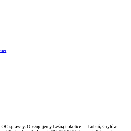
ner
o z OC sprawcy. Obsługujemy Leśną i okolice — Lubań, Gryfów