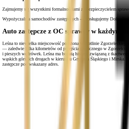
Zajmujemy się wszystkimi formalnościami z ubezpieczycielem spraw
Wypożyczalnia samochodów zastępczych — obsługujemy Dolnośląski
Auto zastępcze z OC sprawcy w każdym mi
Leśna to niewielka miejscowość położona w Kotlinie Zgorzeleckiej, 
— zaledwie kilka kilometrów od przejścia granicznego w Zgorzelcu.
i pieszych wędrówek. Leśna ma bogatą historię związaną z tkactwem 
wąskich górskich drogach w kierunku Gryfowa Śląskiego i Mirska. 
zastępcze pod wskazany adres.