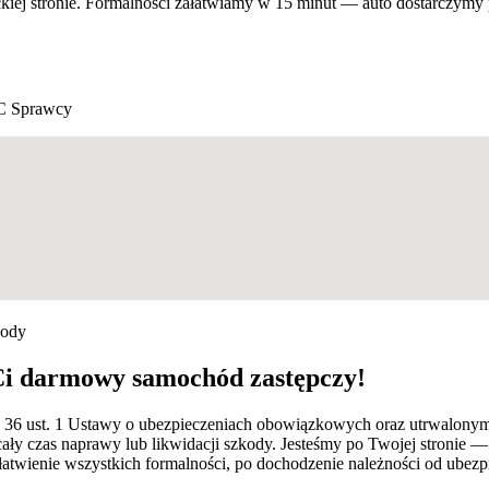
mieckiej stronie. Formalności załatwiamy w 15 minut — auto dostarczy
C Sprawcy
kody
Ci darmowy samochód zastępczy!
art. 36 ust. 1 Ustawy o ubezpieczeniach obowiązkowych oraz utrwalo
cały czas naprawy lub likwidacji szkody. Jesteśmy po Twojej stroni
łatwienie wszystkich formalności, po dochodzenie należności od ubezp