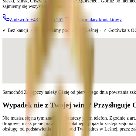
Śląski, Mirsk, Olszyna, Pieńsk, a także Zgorzelec i Görlitz po nie
zajmiemy się wszystkim za Ciebie.
Zadzwoń: +48 536 565 565
Formularz kontaktowy
✓ Bez kaucji · ✓ Dowozimy pod dom
w Leśnej
· ✓ Gotówka z O
Samochód Zastępczy należy Ci się od pierwszego dnia powstania sz
Wypadek nie z Twojej winy? Przysługuje 
Nie musisz się na tym znać — wystarczy jeden telefon. Zgodnie z 
drogowej masz pełne prawo do bezpłatnego pojazdu zastępczego na 
obsługę: od podstawienia pojazdu pod Twój adres w Leśnej, przez za