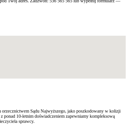
my pod Twój adres. Zadzwoń: 536 565 565 lub wypełnij formularz —
nym orzecznictwem Sądu Najwyższego, jako poszkodowany w kolizji
e — z ponad 10-letnim doświadczeniem zapewniamy kompleksową
ieczyciela sprawcy.