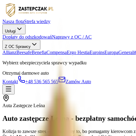
Nasza flota
Strefa wiedzy
Usługi
Dopłaty do odszkodowań
Naprawy z OC / AC
Z OC Sprawcy
Allianz
Beesafe
Benefia
Compensa
Ergo Hestia
Euroins
Europa
Generali
Wybierz ubezpieczyciela sprawcy wypadku
Otrzymaj darmowe auto
Kontakt
+48 536 565 565
Zamów Auto
Auta Zastępcze Leśna
Auto zastępcze Leśna - bezpłatny samochó
Kolizja to zawsze stres — rozumiemy to, bo pomagamy kierowcom z