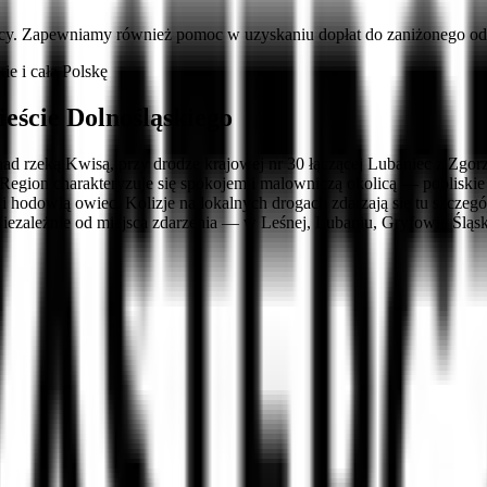
cy. Zapewniamy również pomoc w uzyskaniu dopłat do zaniżonego ods
e i całą Polskę
eście Dolnośląskiego
nad rzeką Kwisą, przy drodze krajowej nr 30 łączącej Lubaniec z Zgo
 Region charakteryzuje się spokojem i malowniczą okolicą — poblisk
i hodowlą owiec. Kolizje na lokalnych drogach zdarzają się tu szczegó
Niezależnie od miejsca zdarzenia — w Leśnej, Lubaniu, Gryfowie Śląs