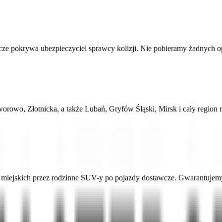
 pokrywa ubezpieczyciel sprawcy kolizji. Nie pobieramy żadnych opłat
aworowo, Złotnicka, a także Lubań, Gryfów Śląski, Mirsk i cały regio
ejskich przez rodzinne SUV-y po pojazdy dostawcze. Gwarantujemy a