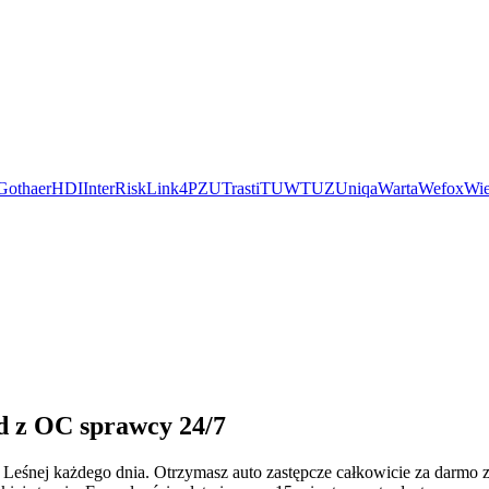
Gothaer
HDI
InterRisk
Link4
PZU
Trasti
TUW
TUZ
Uniqa
Warta
Wefox
Wie
d z OC sprawcy 24/7
 Leśnej każdego dnia. Otrzymasz auto zastępcze całkowicie za darm