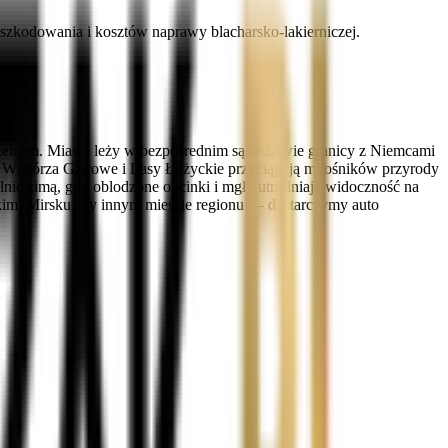
zkodowania i kosztów naprawy blacharsko-lakierniczej.
rzelcem. Miasto leży w bezpośrednim sąsiedztwie granicy z Niemcami
ie Wzgórza Gzirowe i Lasy Łużyckie przyciągają miłośników przyrody
lnie zimą, gdy oblodzone odcinki i mgły utrudniają widoczność na
kim, Mirsku czy innym mieście regionu — dostarczymy auto