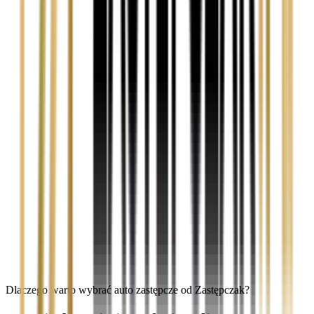
Dlaczego warto wybrać auto zastępcze od Zastępczak?