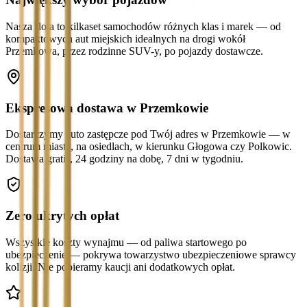
Nasza flota to kilkaset samochodów różnych klas i marek — od
kompaktowych aut miejskich idealnych na drogi wokół
Przemkowa, przez rodzinne SUV-y, po pojazdy dostawcze.
Ekspresowa dostawa w Przemkowie
Dostarczymy auto zastępcze pod Twój adres w Przemkowie — w
centrum miasta, na osiedlach, w kierunku Głogowa czy Polkowic.
Dostawa gratis, 24 godziny na dobę, 7 dni w tygodniu.
Zero ukrytych opłat
Wszystkie koszty wynajmu — od paliwa startowego po
ubezpieczenie — pokrywa towarzystwo ubezpieczeniowe sprawcy
kolizji. Nie pobieramy kaucji ani dodatkowych opłat.