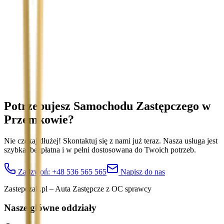
Temat
Treść wiadomości (opcjonalnie)
Wyrażam zgodę na przetwarzanie moich danych osobowych w
celu obsługi zapytania. Zobacz
Politykę Prywatności
.
Potrzebujesz Samochodu Zastępczego
w
Przemkowie
?
Nie czekaj dłużej! Skontaktuj się z nami już teraz. Nasza usługa jest
szybka, bezpłatna i w pełni dostosowana do Twoich potrzeb.
Zadzwoń:
+48 536 565 565
Napisz do nas
Zastepczak.pl – Auta Zastępcze z OC sprawcy
Nasze główne oddziały