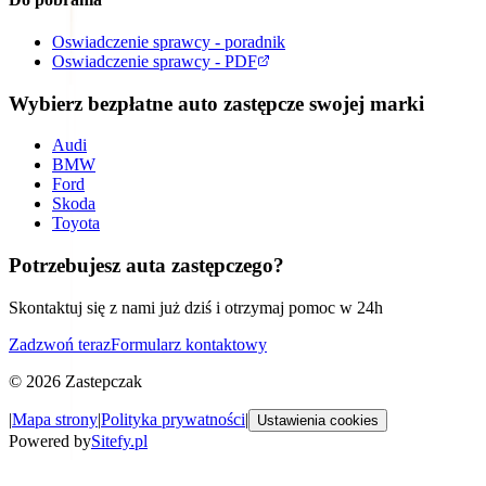
Oswiadczenie sprawcy - poradnik
Oswiadczenie sprawcy - PDF
Wybierz bezpłatne auto zastępcze swojej marki
Audi
BMW
Ford
Skoda
Toyota
Potrzebujesz auta zastępczego?
Skontaktuj się z nami już dziś i otrzymaj pomoc w 24h
Zadzwoń teraz
Formularz kontaktowy
©
2026
Zastepczak
|
Mapa strony
|
Polityka prywatności
|
Ustawienia cookies
Powered by
Sitefy.pl