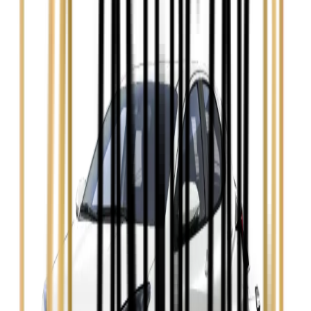
Zobacz
Ford Focus
Zobacz
Ford Mondeo
Zobacz
Hyundai i30
Zobacz
Opel Astra
Zobacz
Opel Insignia
Zobacz