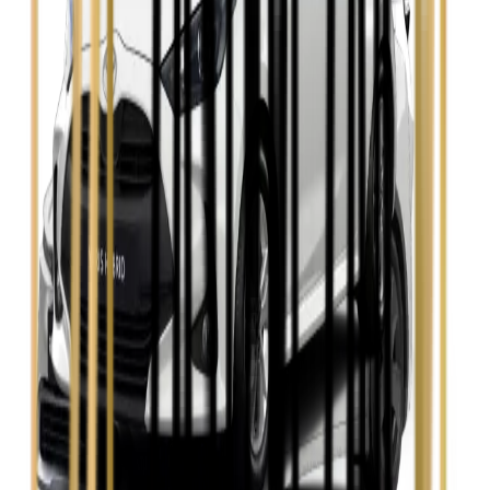
Seat Leon
Zobacz
Skoda Fabia
Zobacz
Skoda Kamiq
Zobacz
Skoda Octavia
Zobacz
Toyota Avensis
Zobacz
Toyota Camry