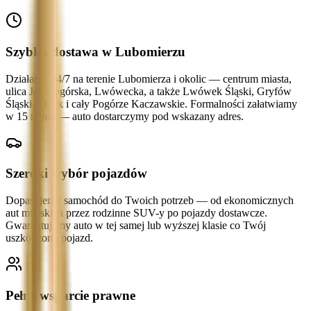
Szybka dostawa w Lubomierzu
Działamy 24/7 na terenie Lubomierza i okolic — centrum miasta,
ulica Jeleniogórska, Lwówecka, a także Lwówek Śląski, Gryfów
Śląski, Mirsk i cały Pogórze Kaczawskie. Formalności załatwiamy
w 15 minut — auto dostarczymy pod wskazany adres.
Szeroki wybór pojazdów
Dopasujemy samochód do Twoich potrzeb — od ekonomicznych
aut miejskich przez rodzinne SUV-y po pojazdy dostawcze.
Gwarantujemy auto w tej samej lub wyższej klasie co Twój
uszkodzony pojazd.
Pełne wsparcie prawne