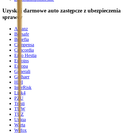
Uzyskaj darmowe auto zastępcze z ubezpieczenia
sprawcy
Allianz
Beesafe
Benefia
Compensa
Concordia
Ergo Hestia
Euroins
Europa
Generali
Gothaer
HDI
InterRisk
Link4
PZU
Trasti
TUW
TUZ
Uniqa
Warta
Wefox