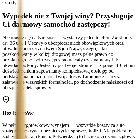
szkody
Wypadek nie z Twojej winy? Przysługuje
Ci darmowy samochód zastępczy!
Nie musisz się na tym znać — wystarczy jeden telefon. Zgodnie z
art. 36 ust. 1 Ustawy o ubezpieczeniach obowiązkowych oraz
utrwalonym orzecznictwem Sądu Najwyższego, jako
poszkodowany w kolizji drogowej masz pełne prawo do
bezpłatnego pojazdu zastępczego na cały czas naprawy lub
likwidacji szkody. Jesteśmy po Twojej stronie — z ponad 10-letnim
doświadczeniem zapewniamy kompleksową obsługę: od
podstawienia pojazdu pod Twój adres w Lubomierzu, przez
załatwienie wszystkich formalności, po dochodzenie należności od
ubezpieczyciela sprawcy.
Bez kosztów
W pełni bezgotówkowy wynajem — wszystkie koszty za auto
zastępcze pokrywa ubezpieczyciel sprawcy kolizji. Nie pobieramy
żadnych opłat ani kaucji. Potwierdzają to liczne orzeczenia sądowe.