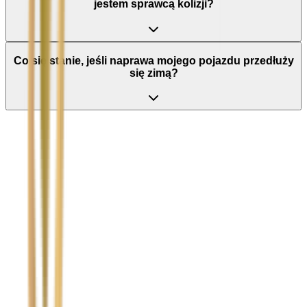
jestem sprawcą kolizji?
Co się stanie, jeśli naprawa mojego pojazdu przedłuży
się zimą?
Nie wypełniaj tego pola
Imię i nazwisko / Firma
*
Numer telefonu
*
Marka i model uszkodzonego pojazdu
Ubezpieczyciel sprawcy