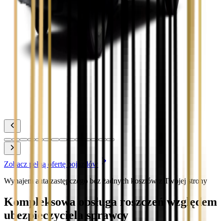
Zobacz
Toyota Corolla
Zobacz
Toyota Prius
Zobacz
Toyota Yaris
Zobacz
Zobacz pełną ofertę pojazdów
Wynajem auta zastępczego bez żadnych kosztów z Twojej strony
Kompleksowa obsługa roszczeń względem
ubezpieczyciela sprawcy