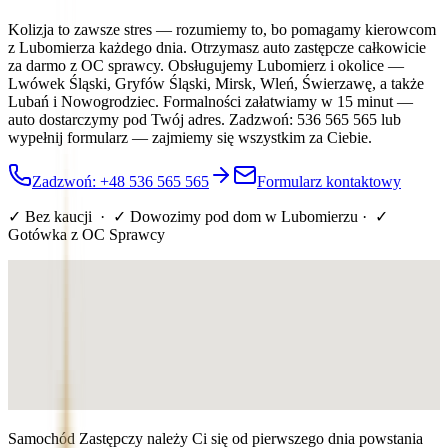
Kolizja to zawsze stres — rozumiemy to, bo pomagamy kierowcom
z Lubomierza każdego dnia. Otrzymasz auto zastępcze całkowicie
za darmo z OC sprawcy. Obsługujemy Lubomierz i okolice —
Lwówek Śląski, Gryfów Śląski, Mirsk, Wleń, Świerzawę, a także
Lubań i Nowogrodziec. Formalności załatwiamy w 15 minut —
auto dostarczymy pod Twój adres. Zadzwoń: 536 565 565 lub
wypełnij formularz — zajmiemy się wszystkim za Ciebie.
Zadzwoń: +48 536 565 565
Formularz kontaktowy
✓ Bez kaucji · ✓ Dowozimy pod dom
w Lubomierzu
· ✓
Gotówka z OC Sprawcy
Samochód Zastępczy należy Ci się od pierwszego dnia powstania