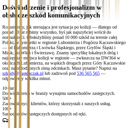
Doświadczenie i profesjonalizm w
obsłudze szkód komunikacyjnych
Rozumiemy, jak stresująca jest sytuacja po kolizji — dlatego od
ponad 10 lat robimy wszystko, byś jak najszybciej wrócił do
normalności. Obsłużyliśmy ponad 10 000 szkód na terenie całej
Polski, w tym setki w regionie Lubomierza i Pogórza Kaczawskiego
— od Lubomierza i Lwówka Śląskiego, przez Gryfów Śląski i
Mirsk, po Wleń i Świerzawę. Znamy specyfikę lokalnych dróg i
najczęstsze miejsca kolizji w regionie — zwłaszcza na DW364 w
okolicach Lubomierza, na wąskich drogach przez Góry Kaczawskie
oraz na oblodzonych zimą odcinkach. Masz pytanie? Napisz na
szkody@zastepczak.pl
lub zadzwoń pod
536 565 565
—
odpowiemy w kilka minut.
10+
lat
Doświadczenia w branży wynajmu samochodów zastępczych.
500+
Zadowolonych klientów, którzy skorzystali z naszych usług.
100+
Samochodów zastępczych dostępnych od ręki.