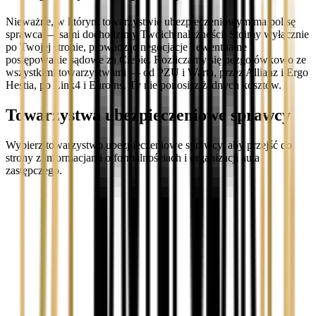
Nieważne, w którym towarzystwie ubezpieczeniowym ma polisę
sprawca — sami dochodzimy Twoich należności. Stoimy wyłącznie
po Twojej stronie, prowadząc negocjacje i ewentualne
postępowanie sądowe za Ciebie. Rozliczamy się bezgotówkowo ze
wszystkimi towarzystwami — od PZU i Warta, przez Allianz i Ergo
Hestia, po Link4 i Euroins. Ty nie ponosisz żadnych kosztów.
Towarzystwa ubezpieczeniowe sprawcy
Wybierz towarzystwo ubezpieczeniowe sprawcy, aby przejść do
strony z informacjami o formalnościach i organizacji auta
zastępczego.