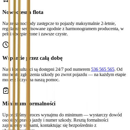
Nowoczesna flota
Nasze samochody zastępcze to pojazdy maksymalnie 2-letnie,
regularnie serwisowane zgodnie z harmonogramem producenta, w
pełni ubezpieczone i zawsze czyste.
Wsparcie przez całą dobę
Nasi konsultanci są dostępni 24/7 pod numerem
536 565 565
. Od
momentu zgłoszenia szkody po zwrot pojazdu — na każdym etapie
możesz liczyć na naszą pomoc.
Minimum formalności
Uprościliśmy proces wynajmu do minimum — wystarczy dowód
osobisty, prawo jazdy i numer szkody. Resztą formalności
zajmujemy się sami, kontaktując się bezpośrednio z