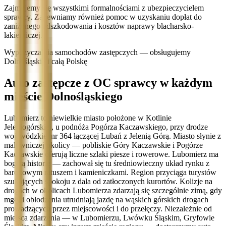
Zajmujemy się wszystkimi formalnościami z ubezpieczycielem
sprawcy. Zapewniamy również pomoc w uzyskaniu dopłat do
zaniżonego odszkodowania i kosztów naprawy blacharsko-
lakierniczej.
Wypożyczalnia samochodów zastępczych — obsługujemy
Dolnośląskie i całą Polskę
Auto zastępcze z OC sprawcy w każdym
mieście Dolnośląskiego
Lubomierz to niewielkie miasto położone w Kotlinie
Jeleniogórskiej, u podnóża Pogórza Kaczawskiego, przy drodze
wojewódzkiej nr 364 łączącej Lubań z Jelenią Górą. Miasto słynie z
malowniczej okolicy — pobliskie Góry Kaczawskie i Pogórze
Kaczawskie oferują liczne szlaki piesze i rowerowe. Lubomierz ma
bogatą historię — zachował się tu średniowieczny układ rynku z
barokowym ratuszem i kamieniczkami. Region przyciąga turystów
szukających spokoju z dala od zatłoczonych kurortów. Kolizje na
drogach w okolicach Lubomierza zdarzają się szczególnie zimą, gdy
mgły i oblodzenia utrudniają jazdę na wąskich górskich drogach
prowadzących przez miejscowości i do przełęczy. Niezależnie od
miejsca zdarzenia — w Lubomierzu, Lwówku Śląskim, Gryfowie