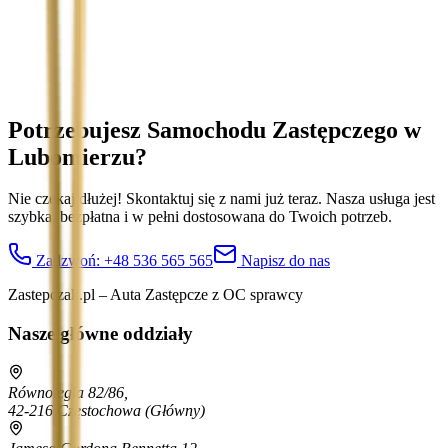
Treść wiadomości (opcjonalnie)
Wyrażam zgodę na przetwarzanie moich danych osobowych w
celu obsługi zapytania. Zobacz
Politykę Prywatności
.
Potrzebujesz Samochodu Zastępczego
w
Lubomierzu
?
Nie czekaj dłużej! Skontaktuj się z nami już teraz. Nasza usługa jest
szybka, bezpłatna i w pełni dostosowana do Twoich potrzeb.
Zadzwoń:
+48 536 565 565
Napisz do nas
Zastepczak.pl – Auta Zastępcze z OC sprawcy
Nasze główne oddziały
Równoległa 82/86,
42-216 Częstochowa
(Główny)