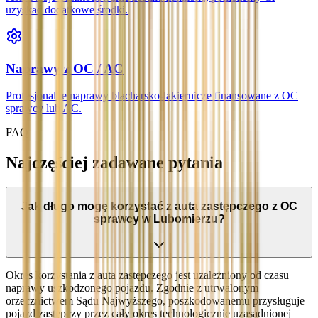
uzyskać dodatkowe środki.
Naprawy z OC / AC
Profesjonalne naprawy blacharsko-lakiernicze finansowane z OC
sprawcy lub AC.
FAQ
Najczęściej zadawane pytania
Jak długo mogę korzystać z auta zastępczego z OC
sprawcy w Lubomierzu?
Okres korzystania z auta zastępczego jest uzależniony od czasu
naprawy uszkodzonego pojazdu. Zgodnie z utrwalonym
orzecznictwem Sądu Najwyższego, poszkodowanemu przysługuje
pojazd zastępczy przez cały okres technologicznie uzasadnionej