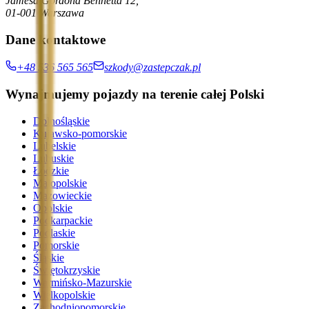
Jamesa Gordona Bennetta 12,
01-001 Warszawa
Dane kontaktowe
+48 536 565 565
szkody@zastepczak.pl
Wynajmujemy pojazdy na terenie całej Polski
Dolnośląskie
Kujawsko-pomorskie
Lubelskie
Lubuskie
Łódzkie
Małopolskie
Mazowieckie
Opolskie
Podkarpackie
Podlaskie
Pomorskie
Śląskie
Świętokrzyskie
Warmińsko-Mazurskie
Wielkopolskie
Zachodniopomorskie