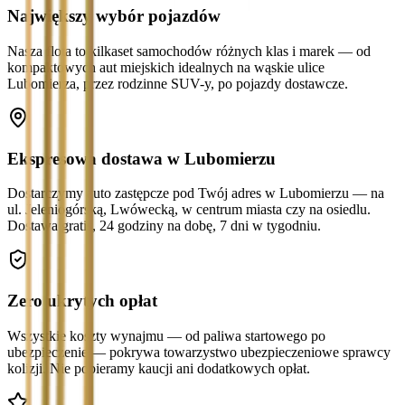
Największy wybór pojazdów
Nasza flota to kilkaset samochodów różnych klas i marek — od
kompaktowych aut miejskich idealnych na wąskie ulice
Lubomierza, przez rodzinne SUV-y, po pojazdy dostawcze.
Ekspresowa dostawa w Lubomierzu
Dostarczymy auto zastępcze pod Twój adres w Lubomierzu — na
ul. Jeleniogórską, Lwówecką, w centrum miasta czy na osiedlu.
Dostawa gratis, 24 godziny na dobę, 7 dni w tygodniu.
Zero ukrytych opłat
Wszystkie koszty wynajmu — od paliwa startowego po
ubezpieczenie — pokrywa towarzystwo ubezpieczeniowe sprawcy
kolizji. Nie pobieramy kaucji ani dodatkowych opłat.