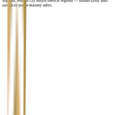
Śląskim, Mirsku czy innym mieście regionu — dostarczymy auto
zastępcze pod wskazany adres.