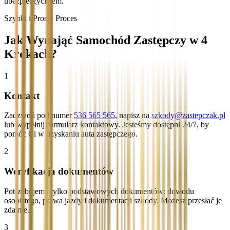
ubezpieczycielem.
Szybki i Prosty Proces
Jak Wynająć Samochód Zastępczy w 4
Krokach?
1
Kontakt
Zadzwoń pod numer
536 565 565
, napisz na
szkody@zastepczak.pl
lub wypełnij formularz kontaktowy. Jesteśmy dostępni 24/7, by
pomóc Ci w uzyskaniu auta zastępczego.
2
Weryfikacja dokumentów
Potrzebujemy tylko podstawowych dokumentów: dowodu
osobistego, prawa jazdy i dokumentacji szkody. Możesz przesłać je
zdalnie.
3