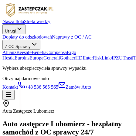
Nasza flota
Strefa wiedzy
Usługi
Dopłaty do odszkodowań
Naprawy z OC / AC
Z OC Sprawcy
Allianz
Beesafe
Benefia
Compensa
Ergo
Hestia
Euroins
Europa
Generali
Gothaer
HDI
InterRisk
Link4
PZU
Trasti
Wybierz ubezpieczyciela sprawcy wypadku
Otrzymaj darmowe auto
Kontakt
+48 536 565 565
Zamów Auto
Auta Zastępcze Lubomierz
Auto zastępcze Lubomierz - bezpłatny
samochód z OC sprawcy 24/7