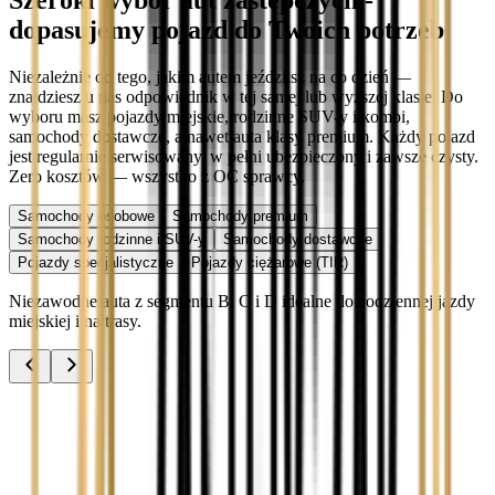
Szeroki wybór aut zastępczych -
dopasujemy pojazd do Twoich potrzeb
Niezależnie od tego, jakim autem jeździisz na co dzień —
znajdziesz u nas odpowiednik w tej samej lub wyższej klasie. Do
wyboru masz pojazdy miejskie, rodzinne SUV-y i kombi,
samochody dostawcze, a nawet auta klasy premium. Każdy pojazd
jest regularnie serwisowany, w pełni ubezpieczony i zawsze czysty.
Zero kosztów — wszystko z OC sprawcy.
Samochody osobowe
Samochody premium
Samochody rodzinne i SUV-y
Samochody dostawcze
Pojazdy specjalistyczne
Pojazdy ciężarowe (TIR)
Niezawodne auta z segmentu B, C i D idealne do codziennej jazdy
miejskiej i na trasy.
Audi A3
Zobacz