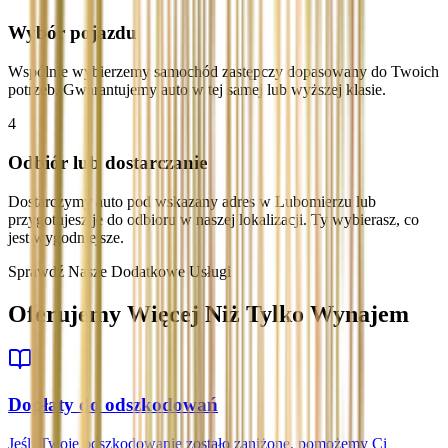
Wybór pojazdu
Wspólnie wybierzemy samochód zastępczy dopasowany do Twoich
potrzeb. Gwarantujemy auto w tej samej lub wyższej klasie.
4
Odbiór lub dostarczanie
Dostarczymy auto pod wskazany adres w Lubomierzu lub
przygotujesz je do odbioru w naszej lokalizacji. Ty wybierasz, co
jest wygodniejsze.
Sprawdź Nasze Dodatkowe Usługi
Oferujemy Więcej Niż Tylko Wynajem
Dopłaty do odszkodowań
Jeśli Twoje odszkodowanie zostało zaniżone, pomożemy Ci