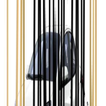
Audi A4
Zobacz
Ford Focus
Zobacz
Ford Mondeo
Zobacz
Hyundai i30
Zobacz
Opel Astra
Zobacz
Opel Insignia
Zobacz