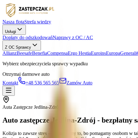
Nasza flota
Strefa wiedzy
Usługi
Dopłaty do odszkodowań
Naprawy z OC / AC
Z OC Sprawcy
Allianz
Beesafe
Benefia
Compensa
Ergo Hestia
Euroins
Europa
Generali
Wybierz ubezpieczyciela sprawcy wypadku
Otrzymaj darmowe auto
Kontakt
+48 536 565 565
Zamów Auto
Auta Zastępcze Jedlina-Zdrój
Auto zastępcze Jedlina-Zdrój - bezpłatny
Kolizja to zawsze stres — rozumiemy to, bo pomagamy osobom w taki