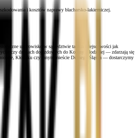
zkodowania i kosztów naprawy blacharsko-lakierniczej.
storyczne uzdrowisko w sąsiedztwie takich miejscowości jak
zycha czy drogach dojazdowych do Kotliny Kłodzkiej — zdarzają się
rżoniowie, Kłodzku czy innym mieście Dolnego Śląska — dostarczymy