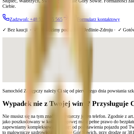
Słupiec, Wałbrzych, Świdnicę oraz całe Góry Sowie. Formalności z
Ciebie.
Zadzwoń: +48 536 565 565
Formularz kontaktowy
✓ Bez kaucji · ✓ Dowozimy pod dom
w Jedlinie-Zdroju
· ✓ Gotó
Samochód Zastępczy należy Ci się od pierwszego dnia powstania sz
Wypadek nie z Twojej winy? Przysługuje 
Nie musisz się na tym znać — wystarczy jeden telefon. Zgodnie z a
jako poszkodowany w kolizji drogowej masz pełne prawo do bezpłatn
zapewniamy kompleksową obsługę: od podstawienia pojazdu pod Twój 
to malownicze uzdrowisko w dolinie Gór Sowich, przy drodze nr 381 