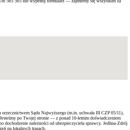
536 565 565 lub wypełnij formularz — zajmiemy się wszystkim za
ym orzecznictwem Sądu Najwyższego (m.in. uchwała III CZP 05/11),
 Jesteśmy po Twojej stronie — z ponad 10-letnim doświadczeniem
o dochodzenie należności od ubezpieczyciela sprawcy. Jedlina-Zdrój
eń na lokalnych trasach.