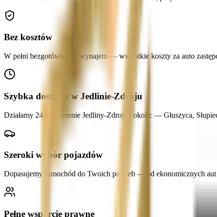
Bez kosztów
W pełni bezgotówkowy wynajem — wszystkie koszty za auto zastępcze
Szybka dostawa w Jedlinie-Zdroju
Działamy 24/7 na terenie Jedliny-Zdroju i okolic — Głuszyca, Słu
Szeroki wybór pojazdów
Dopasujemy samochód do Twoich potrzeb — od ekonomicznych aut mi
Pełne wsparcie prawne