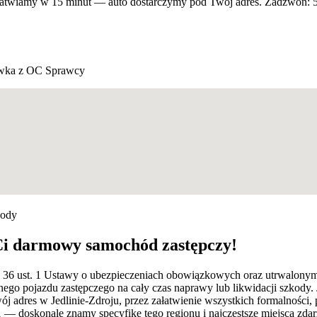
ałatwiamy w 15 minut — auto dostarczymy pod Twój adres. Zadzwoń: 
wka z OC Sprawcy
kody
Ci darmowy samochód zastępczy!
rt. 36 ust. 1 Ustawy o ubezpieczeniach obowiązkowych oraz utrwalon
ego pojazdu zastępczego na cały czas naprawy lub likwidacji szkody.
adres w Jedlinie-Zdroju, przez załatwienie wszystkich formalności, p
— doskonale znamy specyfikę tego regionu i najczęstsze miejsca zdarz