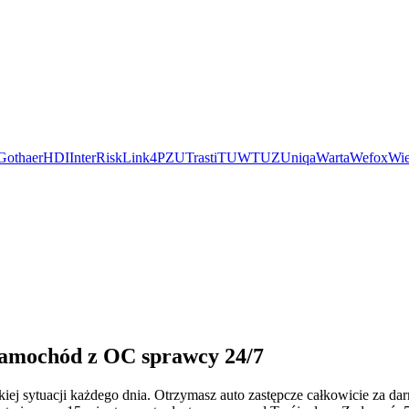
Gothaer
HDI
InterRisk
Link4
PZU
Trasti
TUW
TUZ
Uniqa
Warta
Wefox
Wie
 samochód z OC sprawcy 24/7
ej sytuacji każdego dnia. Otrzymasz auto zastępcze całkowicie za d