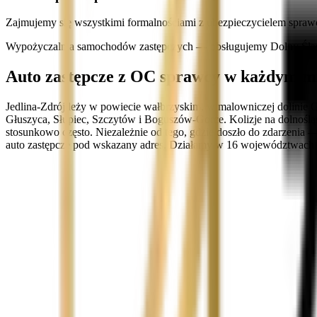
Zajmujemy się wszystkimi formalnościami z ubezpieczycielem spraw
Wypożyczalnia samochodów zastępczych — obsługujemy Dolny Śląsk
Auto zastępcze z OC sprawcy w każdym mi
Jedlina-Zdrój leży w powiecie wałbrzyskim, w malowniczej dolinie G
Głuszyca, Słupiec, Szczytów i Boguszów-Gorce. Kolizje na dolnoślą
stosunkowo często. Niezależnie od tego, gdzie doszło do zdarzenia
auto zastępcze pod wskazany adres. Działamy w 16 województwach dz