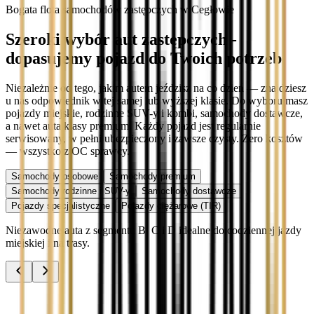
Bogata flota samochodów zastępczych w Cegłowie
Szeroki wybór aut zastępczych -
dopasujemy pojazd do Twoich potrzeb
Niezależnie od tego, jakim autem jeździsz na co dzień — znajdziesz
u nas odpowiednik w tej samej lub wyższej klasie. Do wyboru masz
pojazdy miejskie, rodzinne SUV-y i kombi, samochody dostawcze,
a nawet auta klasy premium. Każdy pojazd jest regularnie
serwisowany, w pełni ubezpieczony i zawsze czysty. Zero kosztów
— wszystko z OC sprawcy.
Samochody osobowe
Samochody premium
Samochody rodzinne i SUV-y
Samochody dostawcze
Pojazdy specjalistyczne
Pojazdy ciężarowe (TIR)
Niezawodne auta z segmentu B, C i D idealne do codziennej jazdy
miejskiej i na trasy.
Audi A3