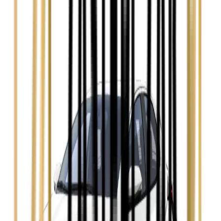
Zobacz
Audi A4
Zobacz
Ford Focus
Zobacz
Ford Mondeo
Zobacz
Hyundai i30
Zobacz
Opel Astra
Zobacz