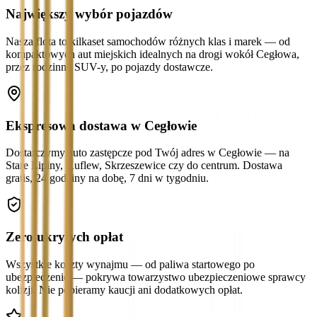
Największy wybór pojazdów
Nasza flota to kilkaset samochodów różnych klas i marek — od
kompaktowych aut miejskich idealnych na drogi wokół Cegłowa,
przez rodzinne SUV-y, po pojazdy dostawcze.
Ekspresowa dostawa w Cegłowie
Dostarczymy auto zastępcze pod Twój adres w Cegłowie — na
Stare Lipiny, Kuflew, Skrzeszewice czy do centrum. Dostawa
gratis, 24 godziny na dobę, 7 dni w tygodniu.
Zero ukrytych opłat
Wszystkie koszty wynajmu — od paliwa startowego po
ubezpieczenie — pokrywa towarzystwo ubezpieczeniowe sprawcy
kolizji. Nie pobieramy kaucji ani dodatkowych opłat.