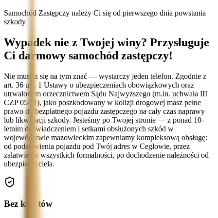
Samochód Zastępczy należy Ci się od pierwszego dnia powstania
szkody
Wypadek nie z Twojej winy? Przysługuje
Ci darmowy samochód zastępczy!
Nie musisz się na tym znać — wystarczy jeden telefon. Zgodnie z
art. 36 ust. 1 Ustawy o ubezpieczeniach obowiązkowych oraz
utrwalonym orzecznictwem Sądu Najwyższego (m.in. uchwała III
CZP 05/11), jako poszkodowany w kolizji drogowej masz pełne
prawo do bezpłatnego pojazdu zastępczego na cały czas naprawy
lub likwidacji szkody. Jesteśmy po Twojej stronie — z ponad 10-
letnim doświadczeniem i setkami obsłużonych szkód w
województwie mazowieckim zapewniamy kompleksową obsługę:
od podstawienia pojazdu pod Twój adres w Cegłowie, przez
załatwienie wszystkich formalności, po dochodzenie należności od
ubezpieczyciela.
Bez kosztów