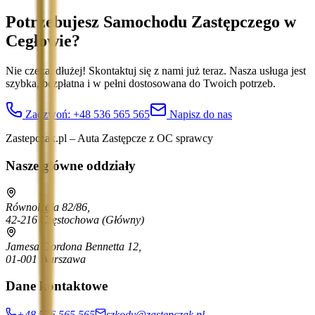
Potrzebujesz Samochodu Zastępczego
w
Cegłowie
?
Nie czekaj dłużej! Skontaktuj się z nami już teraz. Nasza usługa jest
szybka, bezpłatna i w pełni dostosowana do Twoich potrzeb.
Zadzwoń:
+48 536 565 565
Napisz do nas
Zastepczak.pl – Auta Zastępcze z OC sprawcy
Nasze główne oddziały
Równoległa 82/86,
42-216 Częstochowa
(Główny)
Jamesa Gordona Bennetta 12,
01-001 Warszawa
Dane kontaktowe
+48 536 565 565
szkody@zastepczak.pl