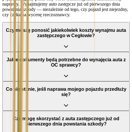
naprawy. Wynajmujemy auto zastępcze już od pierwszego dnia
powstania szkody — niezależnie od tego, czy pojazd jest niejezdny,
czy czeka na wycenę rzeczoznawcy.
Czy muszę ponosić jakiekolwiek koszty wynajmu auta
zastępczego w Cegłowie?
Jakie dokumenty będą potrzebne do wynajęcia auta z
OC sprawcy?
Co się stanie, jeśli naprawa mojego pojazdu przedłuży
się?
Czy mogę skorzystać z auta zastępczego już od
pierwszego dnia powstania szkody?