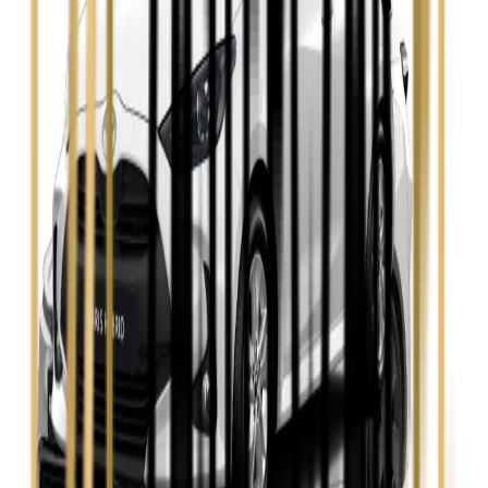
Opel Insignia
Zobacz
Seat Leon
Zobacz
Skoda Fabia
Zobacz
Skoda Kamiq
Zobacz
Skoda Octavia
Zobacz
Toyota Avensis
Zobacz