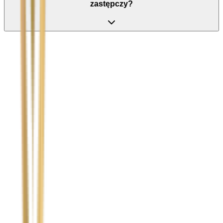
zastępczy?
Nie wypełniaj tego pola
Imię i nazwisko / Firma
*
Numer telefonu
*
Marka i model uszkodzonego pojazdu
Ubezpieczyciel sprawcy