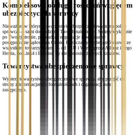
Kompleksowa obsługa roszczeń względem
ubezpieczyciela sprawcy
Nieważne, w którym towarzystwie ubezpieczeniowym ma polisę
sprawca — sami dochodzimy Twoich należności. Stoimy wyłącznie
po Twojej stronie, prowadząc negocjacje i ewentualne
postępowanie sądowe za Ciebie. Rozliczamy się bezgotówkowo ze
wszystkimi towarzystwami — od PZU i Warta, przez Allianz i Ergo
Hestia, po Link4 i Euroins. Ty nie ponosisz żadnych kosztów.
Towarzystwa ubezpieczeniowe sprawcy
Wybierz towarzystwo ubezpieczeniowe sprawcy, aby przejść do
strony z informacjami o formalnościach i organizacji auta
zastępczego.