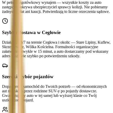
W pełni bezgotówkowy wynajem — wszystkie koszty za auto
zastępcze pokrywa ubezpieczyciel sprawcy kolizji. Nie pobieramy
żadnych opłat ani kaucji. Potwierdzają to liczne orzeczenia sądowe.
Szybka dostawa w Cegłowie
Działamy 24/7 na terenie Cegłowa i okolic — Stare Lipiny, Kuflew,
Skrzeszewice, Wólka Kościelna. Formalności organizacyjne
załatwiamy zwykle w 15 minut, a auto dostarczamy pod wskazany
adres możliwie szybko po potwierdzeniu szkody.
Szeroki wybór pojazdów
Dopasujemy samochód do Twoich potrzeb — od ekonomicznych
aut miejskich przez rodzinne SUV-y po pojazdy dostawcze.
Gwarantujemy auto w tej samej lub wyższej klasie co Twój
uszkodzony pojazd.