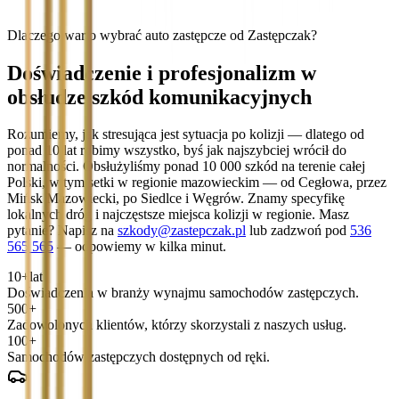
Dlaczego warto wybrać auto zastępcze od Zastępczak?
Doświadczenie i profesjonalizm w
obsłudze szkód komunikacyjnych
Rozumiemy, jak stresująca jest sytuacja po kolizji — dlatego od
ponad 10 lat robimy wszystko, byś jak najszybciej wrócił do
normalności. Obsłużyliśmy ponad 10 000 szkód na terenie całej
Polski, w tym setki w regionie mazowieckim — od Cegłowa, przez
Mińsk Mazowiecki, po Siedlce i Węgrów. Znamy specyfikę
lokalnych dróg i najczęstsze miejsca kolizji w regionie. Masz
pytanie? Napisz na
szkody@zastepczak.pl
lub zadzwoń pod
536
565 565
— odpowiemy w kilka minut.
10+
lat
Doświadczenia w branży wynajmu samochodów zastępczych.
500+
Zadowolonych klientów, którzy skorzystali z naszych usług.
100+
Samochodów zastępczych dostępnych od ręki.