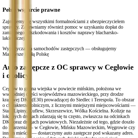
Pełne wsparcie prawne
Zajmujemy się wszystkimi formalnościami z ubezpieczycielem
sprawcy. Zapewniamy również pomoc w uzyskaniu dopłat do
zaniżonego odszkodowania i kosztów naprawy blacharsko-
lakierniczej.
Wypożyczalnia samochodów zastępczych — obsługujemy
Mazowsze i całą Polskę
Auto zastępcze z OC sprawcy w Cegłowie
i okolicy
Cegłów to gmina wiejska w powiecie mińskim, położona we
wschodniej części województwa mazowieckiego, przy drodze
krajowej DK2 (E30) prowadzącej do Siedlec i Terespola. To obszar
o charakterze rolniczym, z licznymi mniejszymi miejscowościami —
Stare Lipiny, Kuflew, Skrzeszewice, Wólka Kościelna. Kolizje na
lokalnych drogach zdarzają się tu często, zwłaszcza na odcinkach
DK2 oraz drogach powiatowych. Niezależnie od tego, gdzie doszło
do zdarzenia — w Cegłowie, Mińsku Mazowieckim, Węgrowie czy
innym mieście — dostarczymy auto zastępcze pod wskazany adres.