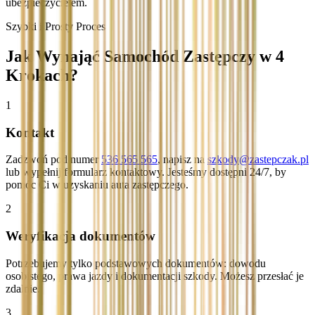
ubezpieczycielem.
Szybki i Prosty Proces
Jak Wynająć Samochód Zastępczy w 4
Krokach?
1
Kontakt
Zadzwoń pod numer
536 565 565
, napisz na
szkody@zastepczak.pl
lub wypełnij formularz kontaktowy. Jesteśmy dostępni 24/7, by
pomóc Ci w uzyskaniu auta zastępczego.
2
Weryfikacja dokumentów
Potrzebujemy tylko podstawowych dokumentów: dowodu
osobistego, prawa jazdy i dokumentacji szkody. Możesz przesłać je
zdalnie.
3