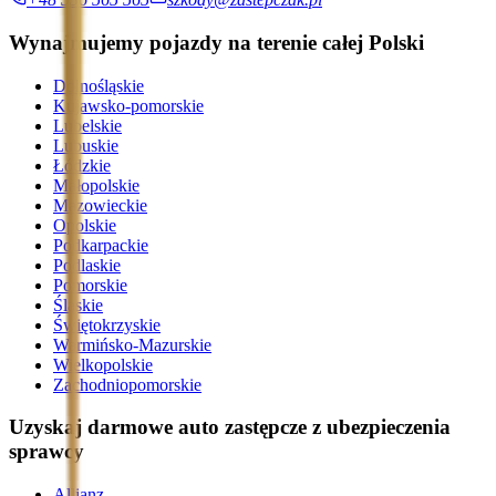
Wynajmujemy pojazdy na terenie całej Polski
Dolnośląskie
Kujawsko-pomorskie
Lubelskie
Lubuskie
Łódzkie
Małopolskie
Mazowieckie
Opolskie
Podkarpackie
Podlaskie
Pomorskie
Śląskie
Świętokrzyskie
Warmińsko-Mazurskie
Wielkopolskie
Zachodniopomorskie
Uzyskaj darmowe auto zastępcze z ubezpieczenia
sprawcy
Allianz