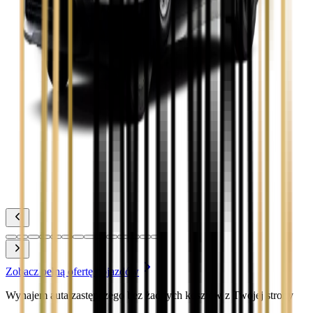
Toyota Camry
Zobacz
Toyota Corolla
Zobacz
Toyota Prius
Zobacz
Toyota Yaris
Zobacz
Zobacz pełną ofertę pojazdów
Wynajem auta zastępczego bez żadnych kosztów z Twojej strony