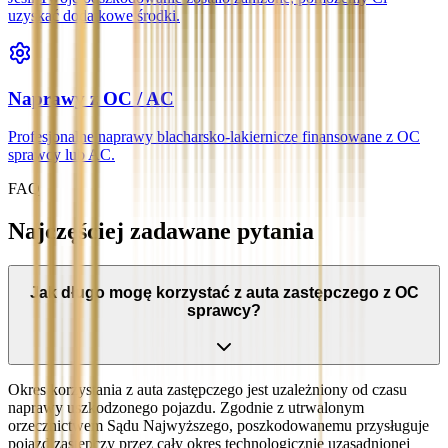
uzyskać dodatkowe środki.
Naprawy z OC / AC
Profesjonalne naprawy blacharsko-lakiernicze finansowane z OC
sprawcy lub AC.
FAQ
Najczęściej zadawane pytania
Jak długo mogę korzystać z auta zastępczego z OC
sprawcy?
Okres korzystania z auta zastępczego jest uzależniony od czasu
naprawy uszkodzonego pojazdu. Zgodnie z utrwalonym
orzecznictwem Sądu Najwyższego, poszkodowanemu przysługuje
pojazd zastępczy przez cały okres technologicznie uzasadnionej