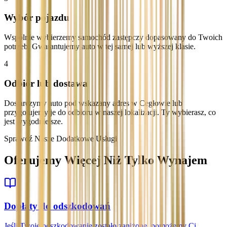
Wybór pojazdu
Wspólnie wybierzemy samochód zastępczy dopasowany do Twoich
potrzeb. Gwarantujemy auto w tej samej lub wyższej klasie.
4
Odbiór lub dostawa
Dostarczymy auto pod wskazany adres w Cegłowie lub
przygotujemy je do odbioru w naszej lokalizacji. Ty wybierasz, co
jest wygodniejsze.
Sprawdź Nasze Dodatkowe Usługi
Oferujemy Więcej Niż Tylko Wynajem
Dopłaty do odszkodowań
Jeśli Twoje odszkodowanie zostało zaniżone, pomożemy Ci