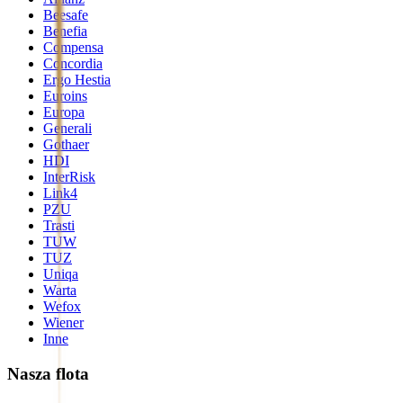
Beesafe
Benefia
Compensa
Concordia
Ergo Hestia
Euroins
Europa
Generali
Gothaer
HDI
InterRisk
Link4
PZU
Trasti
TUW
TUZ
Uniqa
Warta
Wefox
Wiener
Inne
Nasza flota