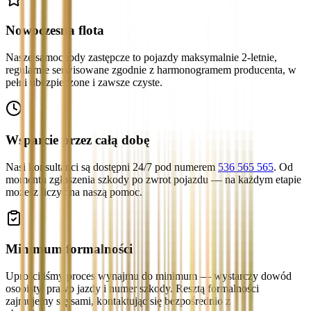
Nowoczesna flota
Nasze samochody zastępcze to pojazdy maksymalnie 2-letnie,
regularnie serwisowane zgodnie z harmonogramem producenta, w
pełni ubezpieczone i zawsze czyste.
Wsparcie przez całą dobę
Nasi konsultanci są dostępni 24/7 pod numerem
536 565 565
. Od
momentu zgłoszenia szkody po zwrot pojazdu — na każdym etapie
możesz liczyć na naszą pomoc.
Minimum formalności
Uprościliśmy proces wynajmu do minimum — wystarczy dowód
osobisty, prawo jazdy i numer szkody. Resztą formalności
zajmujemy się sami, kontaktując się bezpośrednio z