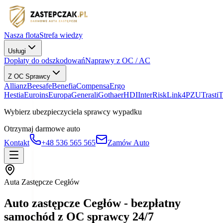
Nasza flota
Strefa wiedzy
Usługi
Dopłaty do odszkodowań
Naprawy z OC / AC
Z OC Sprawcy
Allianz
Beesafe
Benefia
Compensa
Ergo
Hestia
Euroins
Europa
Generali
Gothaer
HDI
InterRisk
Link4
PZU
Trasti
Wybierz ubezpieczyciela sprawcy wypadku
Otrzymaj darmowe auto
Kontakt
+48 536 565 565
Zamów Auto
Auta Zastępcze Cegłów
Auto zastępcze Cegłów - bezpłatny
samochód z OC sprawcy 24/7