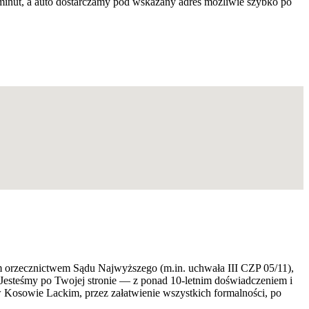
inut, a auto dostarczamy pod wskazany adres możliwie szybko po
ym orzecznictwem Sądu Najwyższego (m.in. uchwała III CZP 05/11),
 Jesteśmy po Twojej stronie — z ponad 10-letnim doświadczeniem i
osowie Lackim, przez załatwienie wszystkich formalności, po