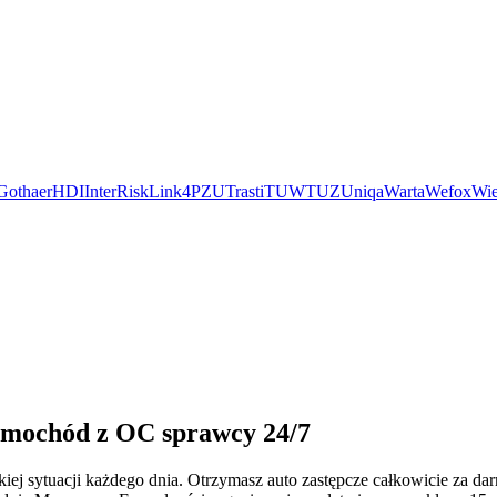
Gothaer
HDI
InterRisk
Link4
PZU
Trasti
TUW
TUZ
Uniqa
Warta
Wefox
Wie
samochód z OC sprawcy 24/7
iej sytuacji każdego dnia. Otrzymasz auto zastępcze całkowicie za