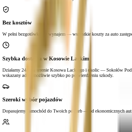
Bez kosztów
W pełni bezgotówkowy wynajem — wszystkie koszty za auto zastępcze
Szybka dostawa w Kosowie Lackim
Działamy 24/7 na terenie Kosowa Lackiego i okolic — Sokołów Pod
wskazany adres możliwie szybko po potwierdzeniu szkody.
Szeroki wybór pojazdów
Dopasujemy samochód do Twoich potrzeb — od ekonomicznych aut mi