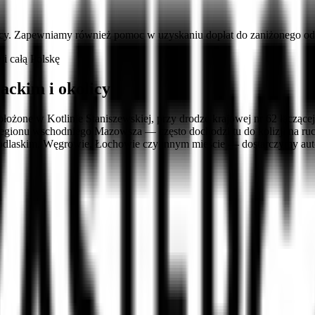
cy. Zapewniamy również pomoc w uzyskaniu dopłat do zaniżonego ods
 całą Polskę
ackim i okolicy
ożone w Kotlinie Staniszewskiej, przy drodze krajowej nr 62 łącząc
 regionu wschodniego Mazowsza — często dochodzi tu do kolizji na r
Podlaskim, Węgrowie, Łochowie czy innym mieście — dostarczymy au