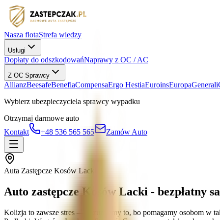
Nasza flota
Strefa wiedzy
Usługi
Dopłaty do odszkodowań
Naprawy z OC / AC
Z OC Sprawcy
Allianz
Beesafe
Benefia
Compensa
Ergo Hestia
Euroins
Europa
Generali
Wybierz ubezpieczyciela sprawcy wypadku
Otrzymaj darmowe auto
Kontakt
+48 536 565 565
Zamów Auto
Auta Zastępcze Kosów Lacki
Auto zastępcze Kosów Lacki - bezpłatny 
Kolizja to zawsze stres — rozumiemy to, bo pomagamy osobom w tak