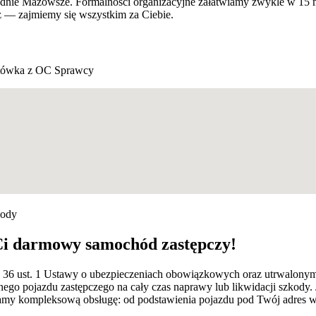
dnie Mazowsze. Formalności organizacyjne załatwiamy zwykle w 15 m
z — zajmiemy się wszystkim za Ciebie.
ówka z OC Sprawcy
kody
Ci darmowy samochód zastępczy!
rt. 36 ust. 1 Ustawy o ubezpieczeniach obowiązkowych oraz utrwalon
ego pojazdu zastępczego na cały czas naprawy lub likwidacji szkody.
 kompleksową obsługę: od podstawienia pojazdu pod Twój adres w K