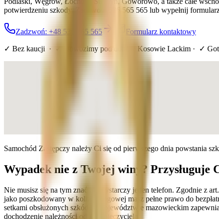
Podlaski, Węgrów, Łochów, Sterdyń, Goworowo, a także całe wscho
potwierdzeniu szkody. Zadzwoń: 536 565 565 lub wypełnij formular
Zadzwoń: +48 536 565 565
Formularz kontaktowy
✓ Bez kaucji · ✓ Dowozimy pod dom
w Kosowie Lackim
· ✓ Got
Samochód Zastępczy należy Ci się od pierwszego dnia powstania sz
Wypadek nie z Twojej winy? Przysługuje 
Nie musisz się na tym znać — wystarczy jeden telefon. Zgodnie z a
jako poszkodowany w kolizji drogowej masz pełne prawo do bezpłatn
setkami obsłużonych szkód w województwie mazowieckim zapewniamy
dochodzenie należności od ubezpieczyciela.