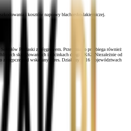
zkodowania i kosztów naprawy blacharsko-lakierniczej.
ej Sokołów Podlaski z Węgrowem. Przez miasto przebiega również
uchliwych skrzyżowaniach i odcinkach drogi DK62. Niezależnie od
to zastępcze pod wskazany adres. Działamy w 16 województwach