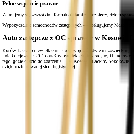
Pełne wsparcie prawne
Zajmujemy się wszystkimi formalnościami z ubezpieczycielem spraw
Wypożyczalnia samochodów zastępczych — obsługujemy Mazowsze i
Auto zastępcze z OC sprawcy w Kosowie L
Kosów Lacki to niewielkie miasto w województwie mazowieckim, poł
linia kolejowa nr 29. To ważny ośrodek administracyjny i handlowy
tego, gdzie doszło do zdarzenia — w Kosowie Lackim, Sokołowie 
dzięki rozbudowanej sieci logistycznej.