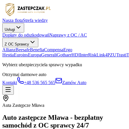
Nasza flota
Strefa wiedzy
Usługi
Dopłaty do odszkodowań
Naprawy z OC / AC
Z OC Sprawcy
Allianz
Beesafe
Benefia
Compensa
Ergo
Hestia
Euroins
Europa
Generali
Gothaer
HDI
InterRisk
Link4
PZU
Trasti
Wybierz ubezpieczyciela sprawcy wypadku
Otrzymaj darmowe auto
Kontakt
+48 536 565 565
Zamów Auto
Auta Zastępcze Mława
Auto zastępcze Mława - bezpłatny
samochód z OC sprawcy 24/7