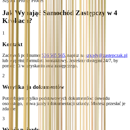
Szybki i Prosty Proces
Jak Wynająć Samochód Zastępczy w 4
Krokach?
1
Kontakt
Zadzwoń pod numer
536 565 565
, napisz na
szkody@zastepczak.pl
lub wypełnij formularz kontaktowy. Jesteśmy dostępni 24/7, by
pomóc Ci w uzyskaniu auta zastępczego.
2
Weryfikacja dokumentów
Potrzebujemy tylko podstawowych dokumentów: dowodu
osobistego, prawa jazdy i dokumentacji szkody. Możesz przesłać je
zdalnie.
3
Wybór pojazdu