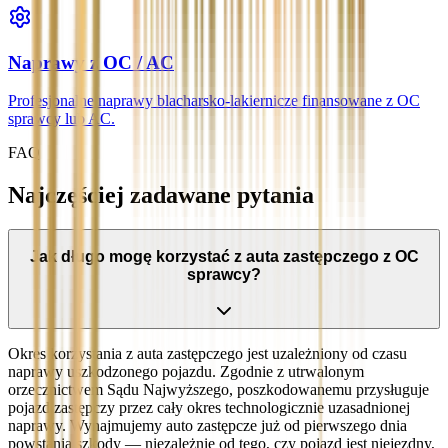
Naprawy z OC / AC
Profesjonalne naprawy blacharsko-lakiernicze finansowane z OC
sprawcy lub AC.
FAQ
Najczęściej zadawane pytania
Jak długo mogę korzystać z auta zastępczego z OC
sprawcy?
Okres korzystania z auta zastępczego jest uzależniony od czasu
naprawy uszkodzonego pojazdu. Zgodnie z utrwalonym
orzecznictwem Sądu Najwyższego, poszkodowanemu przysługuje
pojazd zastępczy przez cały okres technologicznie uzasadnionej
naprawy. Wynajmujemy auto zastępcze już od pierwszego dnia
powstania szkody — niezależnie od tego, czy pojazd jest niejezdny,