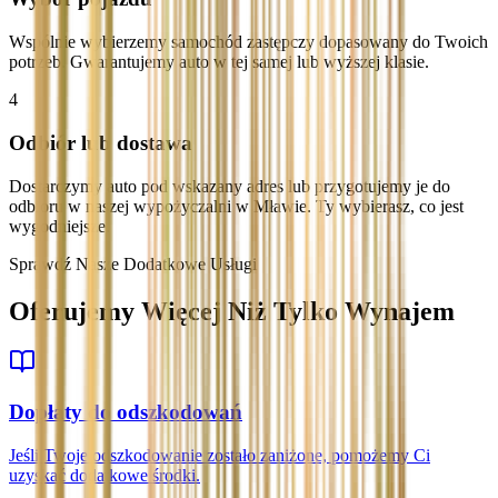
Wspólnie wybierzemy samochód zastępczy dopasowany do Twoich
potrzeb. Gwarantujemy auto w tej samej lub wyższej klasie.
4
Odbiór lub dostawa
Dostarczymy auto pod wskazany adres lub przygotujemy je do
odbioru w naszej wypożyczalni w Mławie. Ty wybierasz, co jest
wygodniejsze.
Sprawdź Nasze Dodatkowe Usługi
Oferujemy Więcej Niż Tylko Wynajem
Dopłaty do odszkodowań
Jeśli Twoje odszkodowanie zostało zaniżone, pomożemy Ci
uzyskać dodatkowe środki.