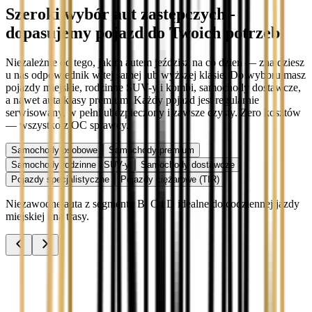
Szeroki wybór aut zastępczych -
dopasujemy pojazd do Twoich potrzeb
Niezależnie od tego, jakim autem jeździsz na co dzień — znajdziesz
u nas odpowiednik w tej samej lub wyższej klasie. Do wyboru masz
pojazdy miejskie, rodzinne SUV-y i kombi, samochody dostawcze,
a nawet auta klasy premium. Każdy pojazd jest regularnie
serwisowany, w pełni ubezpieczony i zawsze czysty. Zero kosztów
— wszystko z OC sprawcy.
Samochody osobowe
Samochody premium
Samochody rodzinne i SUV-y
Samochody dostawcze
Pojazdy specjalistyczne
Pojazdy ciężarowe (TIR)
Niezawodne auta z segmentu B, C i D idealne do codziennej jazdy
miejskiej i na trasy.
Audi A3
Zobacz