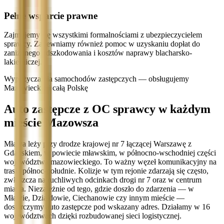
Pełne wsparcie prawne
Zajmujemy się wszystkimi formalnościami z ubezpieczycielem
sprawcy. Zapewniamy również pomoc w uzyskaniu dopłat do
zaniżonego odszkodowania i kosztów naprawy blacharsko-
lakierniczej.
Wypożyczalnia samochodów zastępczych — obsługujemy
Mazowieckie i całą Polskę
Auto zastępcze z OC sprawcy w każdym
mieście Mazowsza
Mława leży przy drodze krajowej nr 7 łączącej Warszawę z
Gdańskiem, w powiecie mławskim, w północno-wschodniej części
województwa mazowieckiego. To ważny węzeł komunikacyjny na
trasie północ-południe. Kolizje w tym rejonie zdarzają się często,
zwłaszcza na ruchliwych odcinkach drogi nr 7 oraz w centrum
miasta. Niezależnie od tego, gdzie doszło do zdarzenia — w
Mławie, Działdowie, Ciechanowie czy innym mieście —
dostarczymy auto zastępcze pod wskazany adres. Działamy w 16
województwach dzięki rozbudowanej sieci logistycznej.