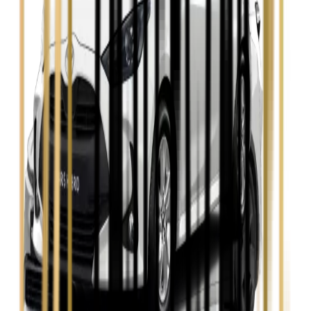
Zobacz
Seat Leon
Zobacz
Skoda Fabia
Zobacz
Skoda Kamiq
Zobacz
Skoda Octavia
Zobacz
Toyota Avensis
Zobacz
Toyota Camry