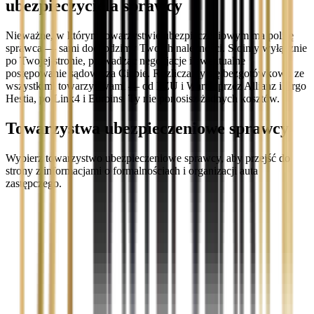
ubezpieczyciela sprawcy
Nieważne, w którym towarzystwie ubezpieczeniowym ma polisę
sprawca — sami dochodzimy Twoich należności. Stoimy wyłącznie
po Twojej stronie, prowadząc negocjacje i ewentualne
postępowanie sądowe za Ciebie. Rozliczamy się bezgotówkowo ze
wszystkimi towarzystwami — od PZU i Warta, przez Allianz i Ergo
Hestia, po Link4 i Euroins. Ty nie ponosisz żadnych kosztów.
Towarzystwa ubezpieczeniowe sprawcy
Wybierz towarzystwo ubezpieczeniowe sprawcy, aby przejść do
strony z informacjami o formalnościach i organizacji auta
zastępczego.