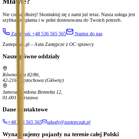
Mławie
?
Nie czekaj dłużej! Skontaktuj się z nami już teraz. Nasza usługa jest
szybka, bezpłatna i w pełni dostosowana do Twoich potrzeb.
Zadzwoń:
+48 536 565 565
Napisz do nas
Zastepczak.pl – Auta Zastępcze z OC sprawcy
Nasze główne oddziały
Równoległa 82/86,
42-216 Częstochowa
(Główny)
Jamesa Gordona Bennetta 12,
01-001 Warszawa
Dane kontaktowe
+48 536 565 565
szkody@zastepczak.pl
Wynajmujemy pojazdy na terenie całej Polski