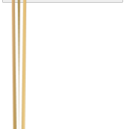
Nie wypełniaj tego pola
Imię i nazwisko / Firma
*
Numer telefonu
*
Marka i model uszkodzonego pojazdu
Ubezpieczyciel sprawcy