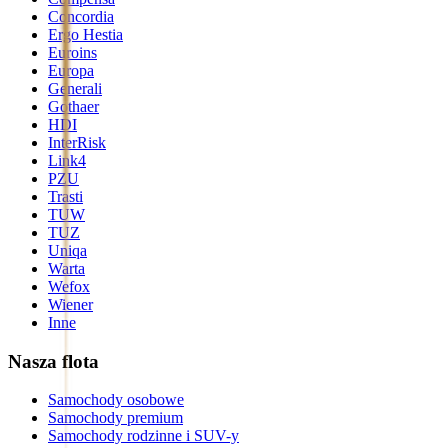
Concordia
Ergo Hestia
Euroins
Europa
Generali
Gothaer
HDI
InterRisk
Link4
PZU
Trasti
TUW
TUZ
Uniqa
Warta
Wefox
Wiener
Inne
Nasza flota
Samochody osobowe
Samochody premium
Samochody rodzinne i SUV-y