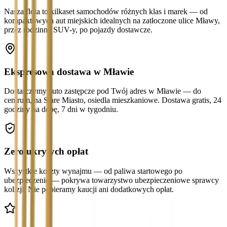
Nasza flota to kilkaset samochodów różnych klas i marek — od
kompaktowych aut miejskich idealnych na zatłoczone ulice Mławy,
przez rodzinne SUV-y, po pojazdy dostawcze.
Ekspresowa dostawa w Mławie
Dostarczymy auto zastępcze pod Twój adres w Mławie — do
centrum, na Stare Miasto, osiedla mieszkaniowe. Dostawa gratis, 24
godziny na dobę, 7 dni w tygodniu.
Zero ukrytych opłat
Wszystkie koszty wynajmu — od paliwa startowego po
ubezpieczenie — pokrywa towarzystwo ubezpieczeniowe sprawcy
kolizji. Nie pobieramy kaucji ani dodatkowych opłat.