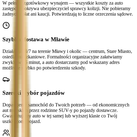
W pełni bezgotówkowy wynajem — wszystkie koszty za auto
zastępcze pokrywa ubezpieczyciel sprawcy kolizji. Nie pobieramy
żadnych opłat ani kaucji. Potwierdzają to liczne orzeczenia sądowe.
Szybka dostawa w Mławie
Działamy 24/7 na terenie Mławy i okolic — centrum, Stare Miasto,
osiedla mieszkaniowe. Formalności organizacyjne załatwiamy
zwykle w 15 minut, a auto dostarczamy pod wskazany adres
możliwie szybko po potwierdzeniu szkody.
Szeroki wybór pojazdów
Dopasujemy samochód do Twoich potrzeb — od ekonomicznych
aut miejskich przez rodzinne SUV-y po pojazdy dostawcze.
Gwarantujemy auto w tej samej lub wyższej klasie co Twój
uszkodzony pojazd.