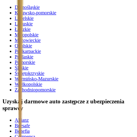
Dolnośląskie
Kujawsko-pomorskie
Lubelskie
Lubuskie
Łódzkie
Małopolskie
Mazowieckie
Opolskie
Podkarpackie
Podlaskie
Pomorskie
Śląskie
Świętokrzyskie
Warmińsko-Mazurskie
Wielkopolskie
Zachodniopomorskie
Uzyskaj darmowe auto zastępcze z ubezpieczenia
sprawcy
Allianz
Beesafe
Benefia
Compensa