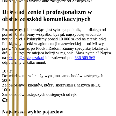
Dlaczego warto wybrać auto zastępcze od Zastępczak?
Doświadczenie i profesjonalizm w
obsłudze szkód komunikacyjnych
Rozumiemy, jak stresująca jest sytuacja po kolizji — dlatego od
ponad 10 lat robimy wszystko, byś jak najszybciej wrócił do
normalności. Obsłużyliśmy ponad 10 000 szkód na terenie całej
Polski, w tym setki w aglomeracji mazowieckiej — od Mławy,
przez Warszawę, po Płock i Radom. Znamy specyfikę lokalnych
dróg i najczęstsze miejsca kolizji w regionie. Masz pytanie? Napisz
na
szkody@zastepczak.pl
lub zadzwoń pod
536 565 565
—
odpowiemy w kilka minut.
10+
lat
Doświadczenia w branży wynajmu samochodów zastępczych.
500+
Zadowolonych klientów, którzy skorzystali z naszych usług.
100+
Samochodów zastępczych dostępnych od ręki.
Największy wybór pojazdów