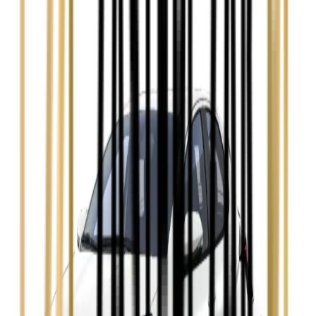
Audi A4
Zobacz
Ford Focus
Zobacz
Ford Mondeo
Zobacz
Hyundai i30
Zobacz
Opel Astra
Zobacz
Opel Insignia