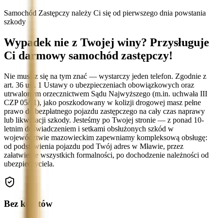
Samochód Zastępczy należy Ci się od pierwszego dnia powstania
szkody
Wypadek nie z Twojej winy? Przysługuje
Ci darmowy samochód zastępczy!
Nie musisz się na tym znać — wystarczy jeden telefon. Zgodnie z
art. 36 ust. 1 Ustawy o ubezpieczeniach obowiązkowych oraz
utrwalonym orzecznictwem Sądu Najwyższego (m.in. uchwała III
CZP 05/11), jako poszkodowany w kolizji drogowej masz pełne
prawo do bezpłatnego pojazdu zastępczego na cały czas naprawy
lub likwidacji szkody. Jesteśmy po Twojej stronie — z ponad 10-
letnim doświadczeniem i setkami obsłużonych szkód w
województwie mazowieckim zapewniamy kompleksową obsługę:
od podstawienia pojazdu pod Twój adres w Mławie, przez
załatwienie wszystkich formalności, po dochodzenie należności od
ubezpieczyciela.
Bez kosztów