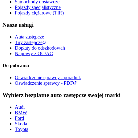
Samochody dostawcze
Pojazdy specjalistyczne
Pojazdy ciężarowe (TIR)
Nasze usługi
Auta zastępcze
Tiry zastępcze
Dopłaty do odszkodowań
Naprawy z OC/AC
Do pobrania
Oswiadczenie sprawcy - poradnik
Oswiadczenie sprawcy - PDF
Wybierz bezpłatne auto zastępcze swojej marki
Audi
BMW
Ford
Skoda
Toyota