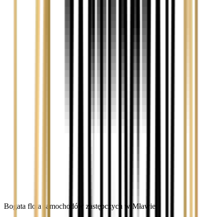
Bogata flota samochodów zastępczych w Mławie