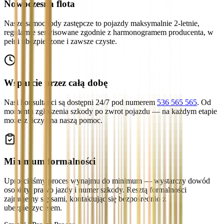
Nowoczesna flota
Nasze samochody zastępcze to pojazdy maksymalnie 2-letnie,
regularnie serwisowane zgodnie z harmonogramem producenta, w
pełni ubezpieczone i zawsze czyste.
Wsparcie przez całą dobę
Nasi konsultanci są dostępni 24/7 pod numerem
536 565 565
. Od
momentu zgłoszenia szkody po zwrot pojazdu — na każdym etapie
możesz liczyć na naszą pomoc.
Minimum formalności
Uprościliśmy proces wynajmu do minimum — wystarczy dowód
osobisty, prawo jazdy i numer szkody. Resztą formalności
zajmujemy się sami, kontaktując się bezpośrednio z
ubezpieczycielem.