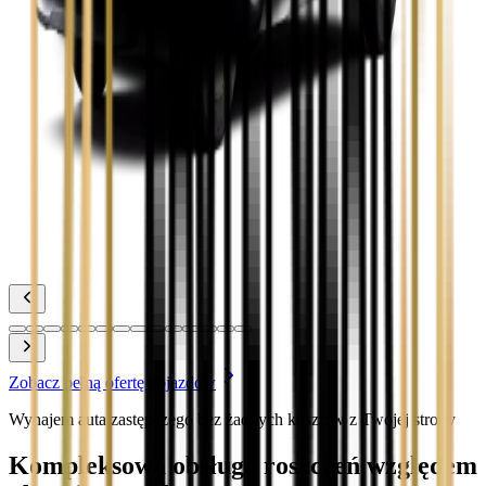
Zobacz
Toyota Corolla
Zobacz
Toyota Prius
Zobacz
Toyota Yaris
Zobacz
Zobacz pełną ofertę pojazdów
Wynajem auta zastępczego bez żadnych kosztów z Twojej strony
Kompleksowa obsługa roszczeń względem