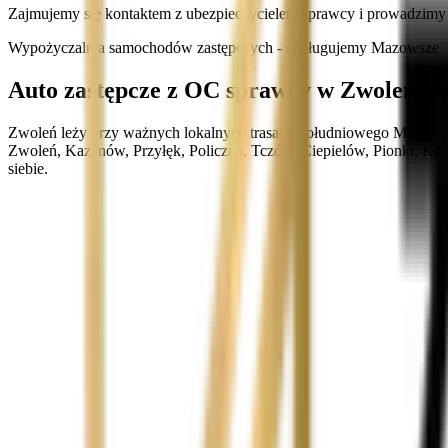
Zajmujemy się kontaktem z ubezpieczycielem sprawcy i prowadzimy sp
Wypożyczalnia samochodów zastępczych - obsługujemy Mazowsze
Auto zastępcze z OC sprawcy w Zwoleniu i
Zwoleń leży przy ważnych lokalnych trasach południowego Mazowsza,
Zwoleń, Kazanów, Przyłęk, Policzna, Tczów, Ciepielów, Pionki, Koz
siebie.