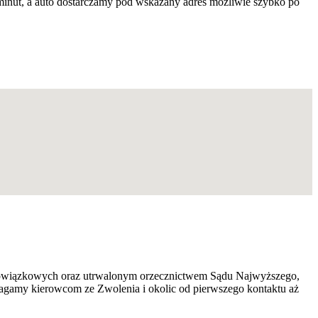
minut, a auto dostarczamy pod wskazany adres możliwie szybko po
 obowiązkowych oraz utrwalonym orzecznictwem Sądu Najwyższego,
magamy kierowcom ze Zwolenia i okolic od pierwszego kontaktu aż