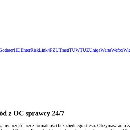
Gothaer
HDI
InterRisk
Link4
PZU
Trasti
TUW
TUZ
Uniqa
Warta
Wefox
Wie
hód z OC sprawcy 24/7
magamy przejść przez formalności bez zbędnego stresu. Otrzymasz aut