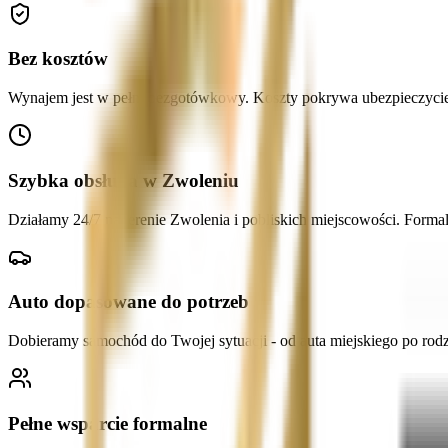
Bez kosztów
Wynajem jest w pełni bezgotówkowy. Koszty pokrywa ubezpieczyciel sp
Szybka obsługa w Zwoleniu
Działamy 24/7 na terenie Zwolenia i pobliskich miejscowości. Form
Auto dopasowane do potrzeb
Dobieramy samochód do Twojej sytuacji - od auta miejskiego po ro
Pełne wsparcie formalne