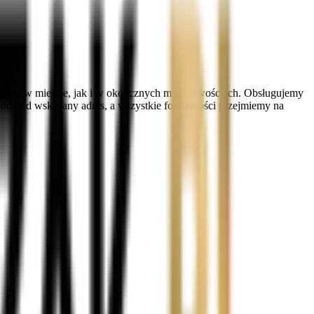
równo w mieście, jak i w okolicznych miejscowościach. Obsługujemy
hód pod wskazany adres, a wszystkie formalności przejmiemy na