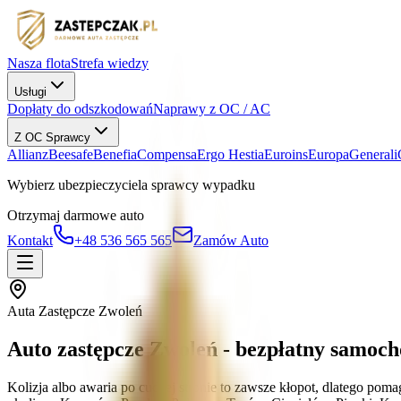
Nasza flota
Strefa wiedzy
Usługi
Dopłaty do odszkodowań
Naprawy z OC / AC
Z OC Sprawcy
Allianz
Beesafe
Benefia
Compensa
Ergo Hestia
Euroins
Europa
Generali
Wybierz ubezpieczyciela sprawcy wypadku
Otrzymaj darmowe auto
Kontakt
+48 536 565 565
Zamów Auto
Auta Zastępcze Zwoleń
Auto zastępcze Zwoleń - bezpłatny samoc
Kolizja albo awaria po cudzej stronie to zawsze kłopot, dlatego po