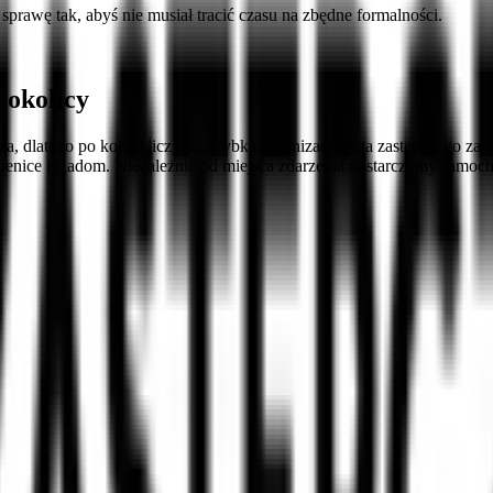
rawę tak, abyś nie musiał tracić czasu na zbędne formalności.
 okolicy
 dlatego po kolizji liczy się szybka organizacja auta zastępczego za
ienice i Radom. Niezależnie od miejsca zdarzenia dostarczymy samoc