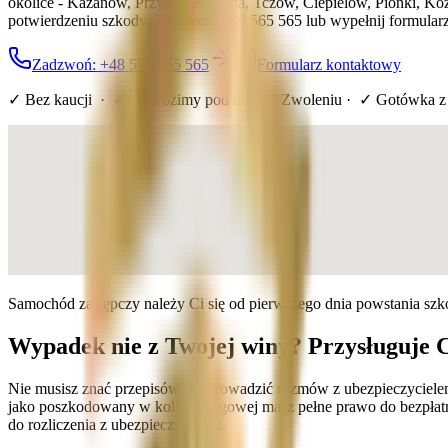
okolice - Kazanów, Przyłęk, Policzna, Tczów, Ciepielów, Pionki, K
potwierdzeniu szkody. Zadzwoń: 536 565 565 lub wypełnij formularz
Zadzwoń: +48 536 565 565
Formularz kontaktowy
✓ Bez kaucji · ✓ Dowozimy pod dom
w Zwoleniu
· ✓ Gotówka z
Samochód zastępczy należy Ci się od pierwszego dnia powstania sz
Wypadek nie z Twojej winy? Przysługuje 
Nie musisz znać przepisów ani prowadzić rozmów z ubezpieczyciele
jako poszkodowany w kolizji drogowej masz pełne prawo do bezpłat
do rozliczenia z ubezpieczycielem.