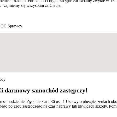
ozienice i Radom. Formalności organizacyjne załatwiamy zwykle w 15 
 - zajmiemy się wszystkim za Ciebie.
 OC Sprawcy
kody
Ci darmowy samochód zastępczy!
m samodzielnie. Zgodnie z art. 36 ust. 1 Ustawy o ubezpieczeniach
nego pojazdu zastępczego na czas naprawy lub likwidacji szkody. Po