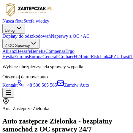
Nasza flota
Strefa wiedzy
Usługi
Dopłaty do odszkodowań
Naprawy z OC / AC
Z OC Sprawcy
Allianz
Beesafe
Benefia
Compensa
Ergo
Hestia
Euroins
Europa
Generali
Gothaer
HDI
InterRisk
Link4
PZU
Trasti
Wybierz ubezpieczyciela sprawcy wypadku
Otrzymaj darmowe auto
Kontakt
+48 536 565 565
Zamów Auto
Auta Zastępcze Zielonka
Auto zastępcze Zielonka - bezpłatny
samochód z OC sprawcy 24/7