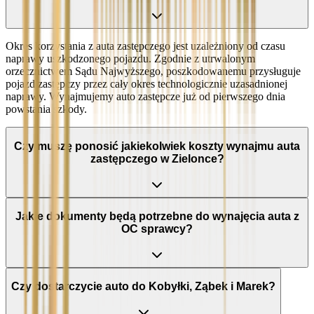
Okres korzystania z auta zastępczego jest uzależniony od czasu
naprawy uszkodzonego pojazdu. Zgodnie z utrwalonym
orzecznictwem Sądu Najwyższego, poszkodowanemu przysługuje
pojazd zastępczy przez cały okres technologicznie uzasadnionej
naprawy. Wynajmujemy auto zastępcze już od pierwszego dnia
powstania szkody.
Czy muszę ponosić jakiekolwiek koszty wynajmu auta
zastępczego w Zielonce?
Jakie dokumenty będą potrzebne do wynajęcia auta z
OC sprawcy?
Czy dostarczycie auto do Kobyłki, Ząbek i Marek?