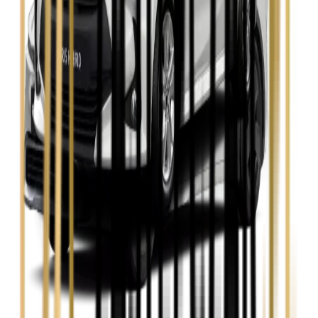
Skoda Kamiq
Zobacz
Skoda Octavia
Zobacz
Toyota Avensis
Zobacz
Toyota Camry
Zobacz
Toyota Corolla
Zobacz
Toyota Prius
Zobacz