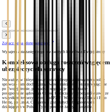
Toyota Yaris
Zobacz
Zobacz pełną ofertę pojazdów
Wynajem auta zastępczego bez żadnych kosztów z Twojej strony
Kompleksowa obsługa roszczeń względem
ubezpieczyciela sprawcy
Nieważne, w którym towarzystwie ubezpieczeniowym ma polisę
sprawca - sami dochodzimy Twoich należności. Stoimy wyłącznie
po Twojej stronie, prowadząc negocjacje i ewentualne
postępowanie sądowe za Ciebie. Rozliczamy się bezgotówkowo ze
wszystkimi towarzystwami - od PZU i Warty, przez Allianz i Ergo
Hestię, po Link4, Compensę i pozostałych ubezpieczycieli
działających w Polsce. Ty nie ponosisz żadnych kosztów.