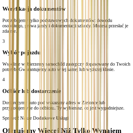
Weryfikacja dokumentów
Potrzebujemy tylko podstawowych dokumentów: dowodu
osobistego, prawa jazdy i dokumentacji szkody. Możesz przesłać je
zdalnie.
3
Wybór pojazdu
Wspólnie wybierzemy samochód zastępczy dopasowany do Twoich
potrzeb. Gwarantujemy auto w tej samej lub wyższej klasie.
4
Odbiór lub dostarczenie
Dostarczymy auto pod wskazany adres w Zielonce lub
przygotujemy je do odbioru. Ty wybierasz, co jest wygodniejsze.
Sprawdź Nasze Dodatkowe Usługi
Oferujemy Więcej Niż Tylko Wynajem