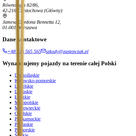
Równoległa 82/86,
42-216 Częstochowa
(Główny)
Jamesa Gordona Bennetta 12,
01-001 Warszawa
Dane kontaktowe
+48 536 565 565
szkody@zastepczak.pl
Wynajmujemy pojazdy na terenie całej Polski
Dolnośląskie
Kujawsko-pomorskie
Lubelskie
Lubuskie
Łódzkie
Małopolskie
Mazowieckie
Opolskie
Podkarpackie
Podlaskie
Pomorskie
Śląskie