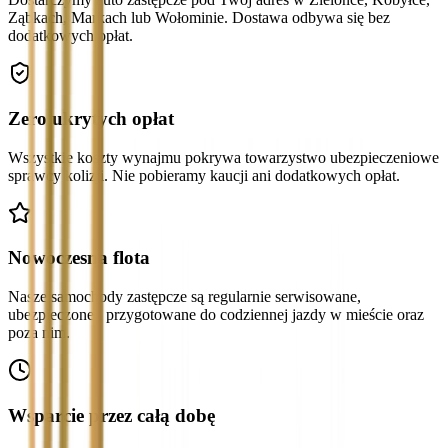
Ząbkach, Markach lub Wołominie. Dostawa odbywa się bez
dodatkowych opłat.
Zero ukrytych opłat
Wszystkie koszty wynajmu pokrywa towarzystwo ubezpieczeniowe
sprawcy kolizji. Nie pobieramy kaucji ani dodatkowych opłat.
Nowoczesna flota
Nasze samochody zastępcze są regularnie serwisowane,
ubezpieczone i przygotowane do codziennej jazdy w mieście oraz
poza nim.
Wsparcie przez całą dobę