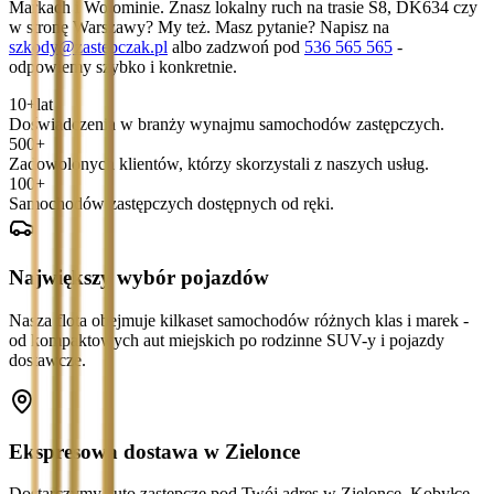
Markach i Wołominie. Znasz lokalny ruch na trasie S8, DK634 czy
w stronę Warszawy? My też. Masz pytanie? Napisz na
szkody@zastepczak.pl
albo zadzwoń pod
536 565 565
-
odpowiemy szybko i konkretnie.
10+
lat
Doświadczenia w branży wynajmu samochodów zastępczych.
500+
Zadowolonych klientów, którzy skorzystali z naszych usług.
100+
Samochodów zastępczych dostępnych od ręki.
Największy wybór pojazdów
Nasza flota obejmuje kilkaset samochodów różnych klas i marek -
od kompaktowych aut miejskich po rodzinne SUV-y i pojazdy
dostawcze.
Ekspresowa dostawa w Zielonce
Dostarczymy auto zastępcze pod Twój adres w Zielonce, Kobyłce,