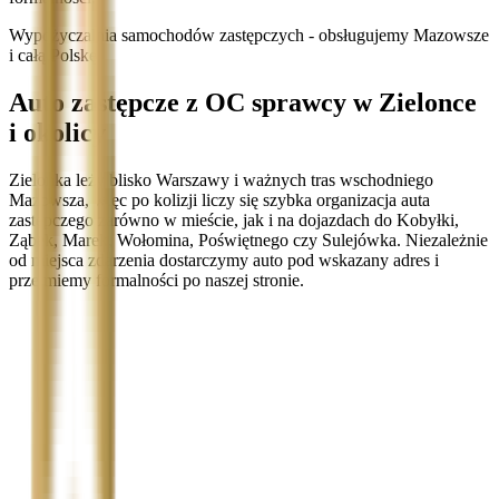
Wypożyczalnia samochodów zastępczych - obsługujemy Mazowsze
i całą Polskę
Auto zastępcze z OC sprawcy w Zielonce
i okolicy
Zielonka leży blisko Warszawy i ważnych tras wschodniego
Mazowsza, więc po kolizji liczy się szybka organizacja auta
zastępczego zarówno w mieście, jak i na dojazdach do Kobyłki,
Ząbek, Marek, Wołomina, Poświętnego czy Sulejówka. Niezależnie
od miejsca zdarzenia dostarczymy auto pod wskazany adres i
przejmiemy formalności po naszej stronie.