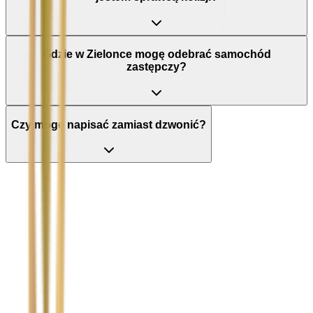
Gdzie w Zielonce mogę odebrać samochód
zastępczy?
Czy mogę napisać zamiast dzwonić?
Nie wypełniaj tego pola
Imię i nazwisko / Firma
*
Numer telefonu
*
Marka i model uszkodzonego pojazdu
Ubezpieczyciel sprawcy