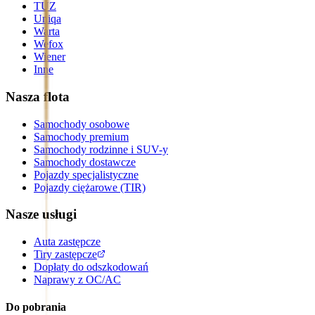
TUZ
Uniqa
Warta
Wefox
Wiener
Inne
Nasza flota
Samochody osobowe
Samochody premium
Samochody rodzinne i SUV-y
Samochody dostawcze
Pojazdy specjalistyczne
Pojazdy ciężarowe (TIR)
Nasze usługi
Auta zastępcze
Tiry zastępcze
Dopłaty do odszkodowań
Naprawy z OC/AC
Do pobrania