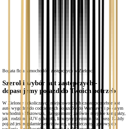
Bogata flota samochodów zastępczych w Zielonce
Szeroki wybór aut zastępczych -
dopasujemy pojazd do Twoich potrzeb
W Zielonce i okolicznych miejscowościach często potrzebne jest
auto wygodne do codziennych dojazdów do Warszawy i po całym
wschodnim Mazowszu, dlatego mamy zarówno miejskie kompakty,
jak i rodzinne SUV-y, kombi, limuzyny premium oraz busy. Każdy
pojazd jest regularnie serwisowany, ubezpieczony i gotowy do
wydania. Zero kosztów - wszystko z OC sprawcy.