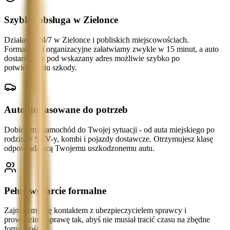
Szybka obsługa w Zielonce
Działamy 24/7 w Zielonce i pobliskich miejscowościach.
Formalności organizacyjne załatwiamy zwykle w 15 minut, a auto
dostarczamy pod wskazany adres możliwie szybko po
potwierdzeniu szkody.
Auto dopasowane do potrzeb
Dobieramy samochód do Twojej sytuacji - od auta miejskiego po
rodzinne SUV-y, kombi i pojazdy dostawcze. Otrzymujesz klasę
odpowiadającą Twojemu uszkodzonemu autu.
Pełne wsparcie formalne
Zajmujemy się kontaktem z ubezpieczycielem sprawcy i
prowadzimy sprawę tak, abyś nie musiał tracić czasu na zbędne
formalności.