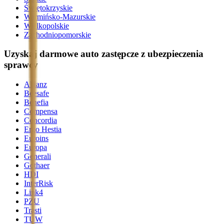
Świętokrzyskie
Warmińsko-Mazurskie
Wielkopolskie
Zachodniopomorskie
Uzyskaj darmowe auto zastępcze z ubezpieczenia
sprawcy
Allianz
Beesafe
Benefia
Compensa
Concordia
Ergo Hestia
Euroins
Europa
Generali
Gothaer
HDI
InterRisk
Link4
PZU
Trasti
TUW