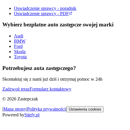
Oswiadczenie sprawcy - poradnik
Oswiadczenie sprawcy - PDF
Wybierz bezpłatne auto zastępcze swojej marki
Audi
BMW
Ford
Skoda
Toyota
Potrzebujesz auta zastępczego?
Skontaktuj się z nami już dziś i otrzymaj pomoc w 24h
Zadzwoń teraz
Formularz kontaktowy
©
2026
Zastepczak
|
Mapa strony
|
Polityka prywatności
|
Ustawienia cookies
Powered by
Sitefy.pl