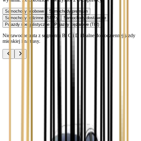
Samochody osobowe
Samochody premium
Samochody rodzinne i SUV-y
Samochody dostawcze
Pojazdy specjalistyczne
Pojazdy ciężarowe (TIR)
Niezawodne auta z segmentu B, C i D idealne do codziennej jazdy
miejskiej i na trasy.
Audi A3
Zobacz
Audi A4
Zobacz
Ford Focus
Zobacz