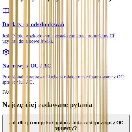
Dopłaty do odszkodowań
Jeśli Twoje odszkodowanie zostało zaniżone, pomożemy Ci
uzyskać dodatkowe środki.
Naprawy z OC / AC
Profesjonalne naprawy blacharsko-lakiernicze finansowane z OC
sprawcy lub AC.
FAQ
Najczęściej zadawane pytania
Jak długo mogę korzystać z auta zastępczego z OC
sprawcy?