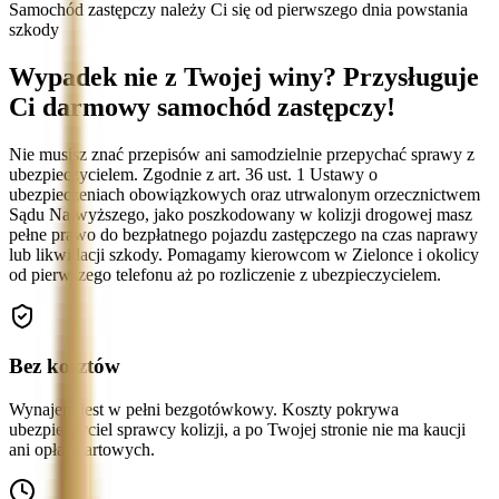
Samochód zastępczy należy Ci się od pierwszego dnia powstania
szkody
Wypadek nie z Twojej winy? Przysługuje
Ci darmowy samochód zastępczy!
Nie musisz znać przepisów ani samodzielnie przepychać sprawy z
ubezpieczycielem. Zgodnie z art. 36 ust. 1 Ustawy o
ubezpieczeniach obowiązkowych oraz utrwalonym orzecznictwem
Sądu Najwyższego, jako poszkodowany w kolizji drogowej masz
pełne prawo do bezpłatnego pojazdu zastępczego na czas naprawy
lub likwidacji szkody. Pomagamy kierowcom w Zielonce i okolicy
od pierwszego telefonu aż po rozliczenie z ubezpieczycielem.
Bez kosztów
Wynajem jest w pełni bezgotówkowy. Koszty pokrywa
ubezpieczyciel sprawcy kolizji, a po Twojej stronie nie ma kaucji
ani opłat startowych.