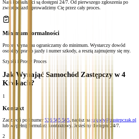
Nasi konsultanci są dostępni 24/7. Od pierwszego zgłoszenia po
zwrot pojazdu prowadzimy Cię przez cały proces.
Minimum formalności
Proces wynajmu ograniczamy do minimum. Wystarczy dowód
osobisty, prawo jazdy i numer szkody, a resztą zajmujemy się my.
Szybki i Prosty Proces
Jak Wynająć Samochód Zastępczy w 4
Krokach?
1
Kontakt
Zadzwoń pod numer
536 565 565
, napisz na
szkody@zastepczak.pl
lub wypełnij formularz kontaktowy. Jesteśmy dostępni 24/7.
2