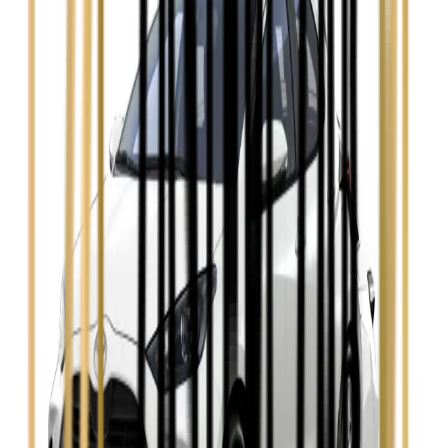
Ford Mondeo
Zobacz
Hyundai i30
Zobacz
Opel Astra
Zobacz
Opel Insignia
Zobacz
Seat Leon
Zobacz
Skoda Fabia
Zobacz