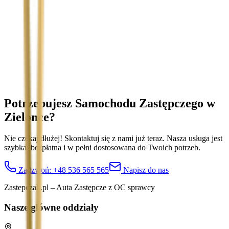
Temat
Treść wiadomości (opcjonalnie)
Wyrażam zgodę na przetwarzanie moich danych osobowych w
celu obsługi zapytania. Zobacz
Politykę Prywatności
.
Potrzebujesz Samochodu Zastępczego
w
Zielonce
?
Nie czekaj dłużej! Skontaktuj się z nami już teraz. Nasza usługa jest
szybka, bezpłatna i w pełni dostosowana do Twoich potrzeb.
Zadzwoń:
+48 536 565 565
Napisz do nas
Zastepczak.pl – Auta Zastępcze z OC sprawcy
Nasze główne oddziały