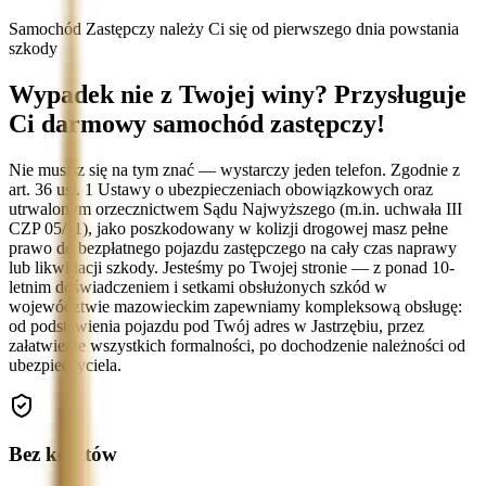
Samochód Zastępczy należy Ci się od pierwszego dnia powstania
szkody
Wypadek nie z Twojej winy? Przysługuje
Ci darmowy samochód zastępczy!
Nie musisz się na tym znać — wystarczy jeden telefon. Zgodnie z
art. 36 ust. 1 Ustawy o ubezpieczeniach obowiązkowych oraz
utrwalonym orzecznictwem Sądu Najwyższego (m.in. uchwała III
CZP 05/11), jako poszkodowany w kolizji drogowej masz pełne
prawo do bezpłatnego pojazdu zastępczego na cały czas naprawy
lub likwidacji szkody. Jesteśmy po Twojej stronie — z ponad 10-
letnim doświadczeniem i setkami obsłużonych szkód w
województwie mazowieckim zapewniamy kompleksową obsługę:
od podstawienia pojazdu pod Twój adres w Jastrzębiu, przez
załatwienie wszystkich formalności, po dochodzenie należności od
ubezpieczyciela.
Bez kosztów