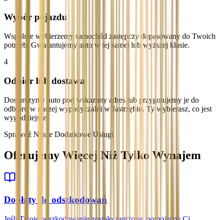
Wybór pojazdu
Wspólnie wybierzemy samochód zastępczy dopasowany do Twoich
potrzeb. Gwarantujemy auto w tej samej lub wyższej klasie.
4
Odbiór lub dostawa
Dostarczymy auto pod wskazany adres lub przygotujemy je do
odbioru w naszej wypożyczalni w Jastrzębiu. Ty wybierasz, co jest
wygodniejsze.
Sprawdź Nasze Dodatkowe Usługi
Oferujemy Więcej Niż Tylko Wynajem
Dopłaty do odszkodowań
Jeśli Twoje odszkodowanie zostało zaniżone, pomożemy Ci