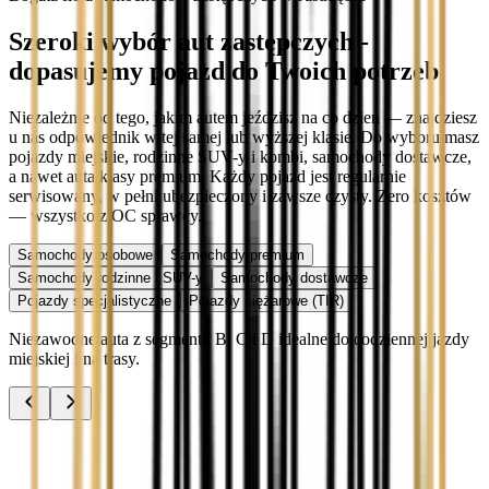
Szeroki wybór aut zastępczych -
dopasujemy pojazd do Twoich potrzeb
Niezależnie od tego, jakim autem jeździsz na co dzień — znajdziesz
u nas odpowiednik w tej samej lub wyższej klasie. Do wyboru masz
pojazdy miejskie, rodzinne SUV-y i kombi, samochody dostawcze,
a nawet auta klasy premium. Każdy pojazd jest regularnie
serwisowany, w pełni ubezpieczony i zawsze czysty. Zero kosztów
— wszystko z OC sprawcy.
Samochody osobowe
Samochody premium
Samochody rodzinne i SUV-y
Samochody dostawcze
Pojazdy specjalistyczne
Pojazdy ciężarowe (TIR)
Niezawodne auta z segmentu B, C i D idealne do codziennej jazdy
miejskiej i na trasy.
Audi A3