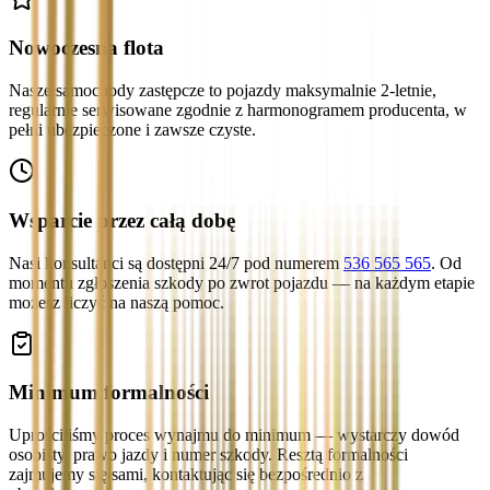
Nowoczesna flota
Nasze samochody zastępcze to pojazdy maksymalnie 2-letnie,
regularnie serwisowane zgodnie z harmonogramem producenta, w
pełni ubezpieczone i zawsze czyste.
Wsparcie przez całą dobę
Nasi konsultanci są dostępni 24/7 pod numerem
536 565 565
. Od
momentu zgłoszenia szkody po zwrot pojazdu — na każdym etapie
możesz liczyć na naszą pomoc.
Minimum formalności
Uprościliśmy proces wynajmu do minimum — wystarczy dowód
osobisty, prawo jazdy i numer szkody. Resztą formalności
zajmujemy się sami, kontaktując się bezpośrednio z