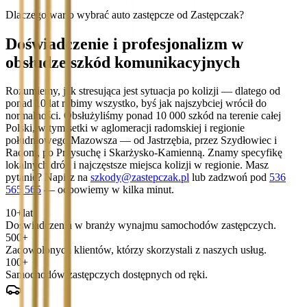
Dlaczego warto wybrać auto zastępcze od Zastępczak?
Doświadczenie i profesjonalizm w
obsłudze szkód komunikacyjnych
Rozumiemy, jak stresująca jest sytuacja po kolizji — dlatego od
ponad 10 lat robimy wszystko, byś jak najszybciej wrócił do
normalności. Obsłużyliśmy ponad 10 000 szkód na terenie całej
Polski, w tym setki w aglomeracji radomskiej i regionie
południowego Mazowsza — od Jastrzębia, przez Szydłowiec i
Radom, po Przysuchę i Skarżysko-Kamienną. Znamy specyfikę
lokalnych dróg i najczęstsze miejsca kolizji w regionie. Masz
pytanie? Napisz na
szkody@zastepczak.pl
lub zadzwoń pod
536
565 565
— odpowiemy w kilka minut.
10+
lat
Doświadczenia w branży wynajmu samochodów zastępczych.
500+
Zadowolonych klientów, którzy skorzystali z naszych usług.
100+
Samochodów zastępczych dostępnych od ręki.