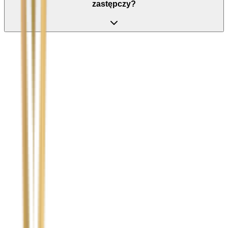
zastępczy?
Nie wypełniaj tego pola
Imię i nazwisko / Firma
*
Numer telefonu
*
Marka i model uszkodzonego pojazdu
Ubezpieczyciel sprawcy