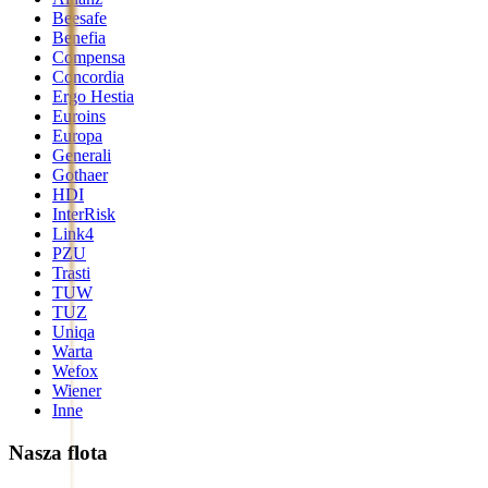
Beesafe
Benefia
Compensa
Concordia
Ergo Hestia
Euroins
Europa
Generali
Gothaer
HDI
InterRisk
Link4
PZU
Trasti
TUW
TUZ
Uniqa
Warta
Wefox
Wiener
Inne
Nasza flota