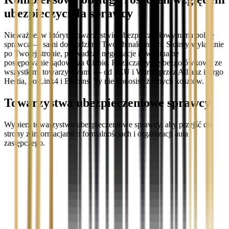
ubezpieczyciela sprawcy
Nieważne, w którym towarzystwie ubezpieczeniowym ma polisę
sprawca — sami dochodzimy Twoich należności. Stoimy wyłącznie
po Twojej stronie, prowadząc negocjacje i ewentualne
postępowanie sądowe za Ciebie. Rozliczamy się bezgotówkowo ze
wszystkimi towarzystwami — od PZU i Warta, przez Allianz i Ergo
Hestia, po Link4 i Euroins. Ty nie ponosisz żadnych kosztów.
Towarzystwa ubezpieczeniowe sprawcy
Wybierz towarzystwo ubezpieczeniowe sprawcy, aby przejść do
strony z informacjami o formalnościach i organizacji auta
zastępczego.