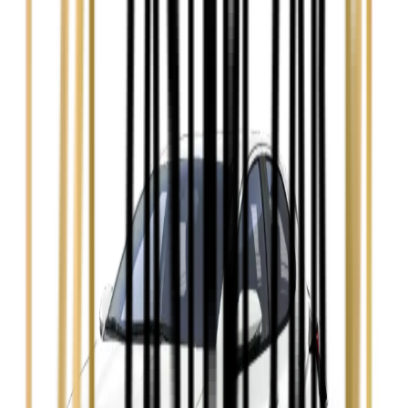
Zobacz
Audi A4
Zobacz
Ford Focus
Zobacz
Ford Mondeo
Zobacz
Hyundai i30
Zobacz
Opel Astra
Zobacz
Opel Insignia