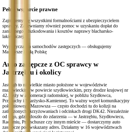
Pełne wsparcie prawne
Zajmujemy się wszystkimi formalnościami z ubezpieczycielem
sprawcy. Zapewniamy również pomoc w uzyskaniu dopłat do
zaniżonego odszkodowania i kosztów naprawy blacharsko-
lakierniczej.
Wypożyczalnia samochodów zastępczych — obsługujemy
Mazowsze i całą Polskę
Auto zastępcze z OC sprawcy w
Jastrzębiu i okolicy
Jastrząb to niewielkie miasto położone w województwie
mazowieckim, w powiecie szydłowieckim, przy drodze krajowej nr
42. Leży w aglomeracji radomskiej, w pobliżu Szydłowca,
Przysuchy i Skarżysko-Kamiennej. To ważny węzeł komunikacyjny
południowego Mazowsza — często dochodzi tu do kolizji na
zatłoczonych skrzyżowaniach i odcinkach drogi DK42. Niezależnie
od tego, gdzie doszło do zdarzenia — w Jastrzębiu, Szydłowiecu,
Radomiu, Przyschusze czy innym mieście — dostarczymy auto
zastępcze pod wskazany adres. Działamy w 16 województwach