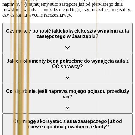
naprawy. Wynajmujemy auto zastępcze już od pierwszego dnia
powstania szkody — niezależnie od tego, czy pojazd jest niejezdny,
czy czeka na wycenę rzeczoznawcy.
Czy muszę ponosić jakiekolwiek koszty wynajmu auta
zastępczego w Jastrzębiu?
Jakie dokumenty będą potrzebne do wynajęcia auta z
OC sprawcy?
Co się stanie, jeśli naprawa mojego pojazdu przedłuży
się?
Czy mogę skorzystać z auta zastępczego już od
pierwszego dnia powstania szkody?