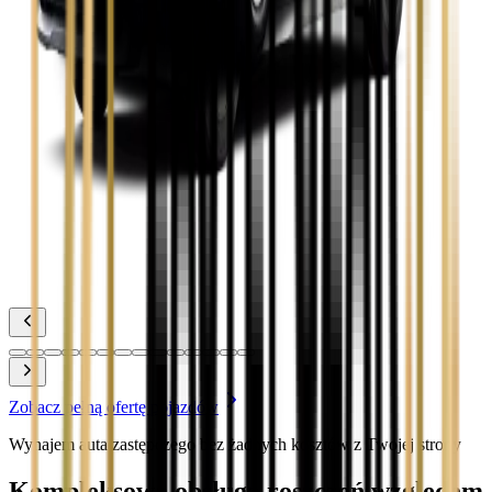
Zobacz
Toyota Corolla
Zobacz
Toyota Prius
Zobacz
Toyota Yaris
Zobacz
Zobacz pełną ofertę pojazdów
Wynajem auta zastępczego bez żadnych kosztów z Twojej strony
Kompleksowa obsługa roszczeń względem