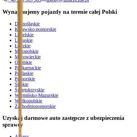
Wynajmujemy pojazdy na terenie całej Polski
Dolnośląskie
Kujawsko-pomorskie
Lubelskie
Lubuskie
Łódzkie
Małopolskie
Mazowieckie
Opolskie
Podkarpackie
Podlaskie
Pomorskie
Śląskie
Świętokrzyskie
Warmińsko-Mazurskie
Wielkopolskie
Zachodniopomorskie
Uzyskaj darmowe auto zastępcze z ubezpieczenia
sprawcy
Allianz