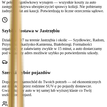
W pełni bezgotówkowy wynajem — wszystkie koszty za auto
zastępcze pokrywa ubezpieczyciel sprawcy kolizji. Nie pobieramy
żadnych opłat ani kaucji. Potwierdzają to liczne orzeczenia sądowe.
Szybka dostawa w Jastrzębiu
Działamy 24/7 na terenie Jastrzębia i okolic — Szydłowiec, Radom,
Przysucha, Skarżysko-Kamienna, Białobrzegi. Formalności
organizacyjne załatwiamy zwykle w 15 minut, a auto dostarczamy
pod wskazany adres możliwie szybko po potwierdzeniu szkody.
Szeroki wybór pojazdów
Dopasujemy samochód do Twoich potrzeb — od ekonomicznych
aut miejskich przez rodzinne SUV-y po pojazdy dostawcze.
Gwarantujemy auto w tej samej lub wyższej klasie co Twój
uszkodzony pojazd.