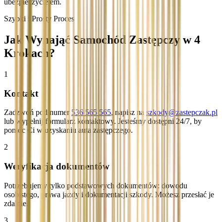
ubezpieczycielem.
Szybki i Prosty Proces
Jak Wynająć Samochód Zastępczy w 4
Krokach?
1
Kontakt
Zadzwoń pod numer
536 565 565
, napisz na
szkody@zastepczak.pl
lub wypełnij formularz kontaktowy. Jesteśmy dostępni 24/7, by
pomóc Ci w uzyskaniu auta zastępczego.
2
Weryfikacja dokumentów
Potrzebujemy tylko podstawowych dokumentów: dowodu
osobistego, prawa jazdy i dokumentacji szkody. Możesz przesłać je
zdalnie.
3