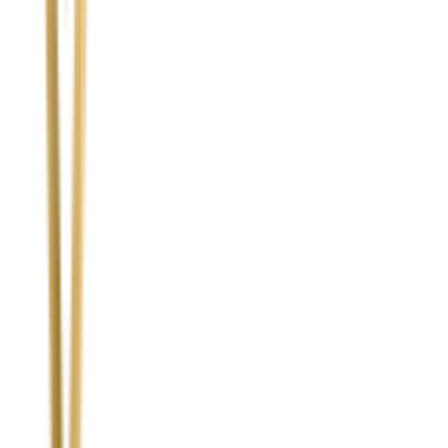
Temat
Treść wiadomości (opcjonalnie)
Wyrażam zgodę na przetwarzanie moich danych osobowych w
celu obsługi zapytania. Zobacz
Politykę Prywatności
.