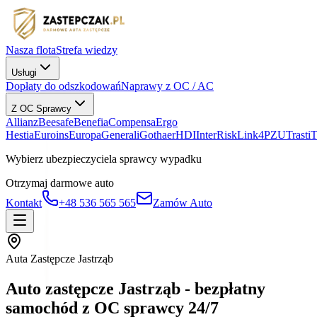
Nasza flota
Strefa wiedzy
Usługi
Dopłaty do odszkodowań
Naprawy z OC / AC
Z OC Sprawcy
Allianz
Beesafe
Benefia
Compensa
Ergo
Hestia
Euroins
Europa
Generali
Gothaer
HDI
InterRisk
Link4
PZU
Trasti
Wybierz ubezpieczyciela sprawcy wypadku
Otrzymaj darmowe auto
Kontakt
+48 536 565 565
Zamów Auto
Auta Zastępcze Jastrząb
Auto zastępcze Jastrząb - bezpłatny
samochód z OC sprawcy 24/7