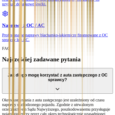
uzyskać dodatkowe środki.
Naprawy z OC / AC
Profesjonalne naprawy blacharsko-lakiernicze finansowane z OC
sprawcy lub AC.
FAQ
Najczęściej zadawane pytania
Jak długo mogę korzystać z auta zastępczego z OC
sprawcy?
Okres korzystania z auta zastępczego jest uzależniony od czasu
naprawy uszkodzonego pojazdu. Zgodnie z utrwalonym
orzecznictwem Sądu Najwyższego, poszkodowanemu przysługuje
pojazd zastępczy przez cały okres technologicznie uzasadnionej