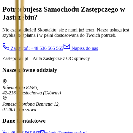
Potrzebujesz Samochodu Zastępczego
w
Jastrzębiu
?
Nie czekaj dłużej! Skontaktuj się z nami już teraz. Nasza usługa jest
szybka, bezpłatna i w pełni dostosowana do Twoich potrzeb.
Zadzwoń:
+48 536 565 565
Napisz do nas
Zastepczak.pl – Auta Zastępcze z OC sprawcy
Nasze główne oddziały
Równoległa 82/86,
42-216 Częstochowa
(Główny)
Jamesa Gordona Bennetta 12,
01-001 Warszawa
Dane kontaktowe
+48 536 565 565
szkody@zastepczak.pl