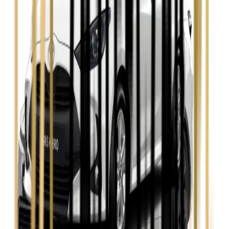
Zobacz
Seat Leon
Zobacz
Skoda Fabia
Zobacz
Skoda Kamiq
Zobacz
Skoda Octavia
Zobacz
Toyota Avensis
Zobacz
Toyota Camry