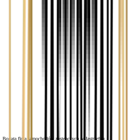
Bogata flota samochodów zastępczych w Jastrzębiu