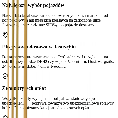
Największy wybór pojazdów
Nasza flota to kilkaset samochodów różnych klas i marek — od
kompaktowych aut miejskich idealnych na zatłoczone ulice
Jastrzębia, przez rodzinne SUV-y, po pojazdy dostawcze.
Ekspresowa dostawa w Jastrzębiu
Dostarczymy auto zastępcze pod Twój adres w Jastrzębiu — na
osiedle, przy drodze DK42 czy w pobliże centrum. Dostawa gratis,
24 godziny na dobę, 7 dni w tygodniu.
Zero ukrytych opłat
Wszystkie koszty wynajmu — od paliwa startowego po
ubezpieczenie — pokrywa towarzystwo ubezpieczeniowe sprawcy
kolizji. Nie pobieramy kaucji ani dodatkowych opłat.