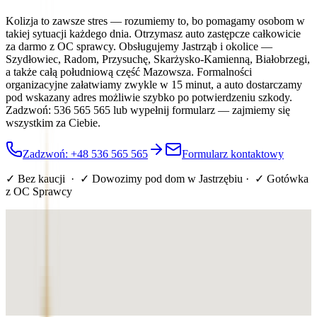
Kolizja to zawsze stres — rozumiemy to, bo pomagamy osobom w
takiej sytuacji każdego dnia. Otrzymasz auto zastępcze całkowicie
za darmo z OC sprawcy. Obsługujemy Jastrząb i okolice —
Szydłowiec, Radom, Przysuchę, Skarżysko-Kamienną, Białobrzegi,
a także całą południową część Mazowsza. Formalności
organizacyjne załatwiamy zwykle w 15 minut, a auto dostarczamy
pod wskazany adres możliwie szybko po potwierdzeniu szkody.
Zadzwoń: 536 565 565 lub wypełnij formularz — zajmiemy się
wszystkim za Ciebie.
Zadzwoń: +48 536 565 565
Formularz kontaktowy
✓ Bez kaucji · ✓ Dowozimy pod dom
w Jastrzębiu
· ✓ Gotówka
z OC Sprawcy