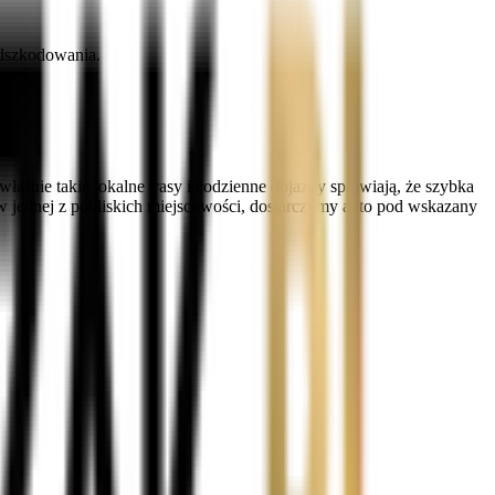
odszkodowania.
śnie takie lokalne trasy i codzienne dojazdy sprawiają, że szybka
 w jednej z pobliskich miejscowości, dostarczymy auto pod wskazany