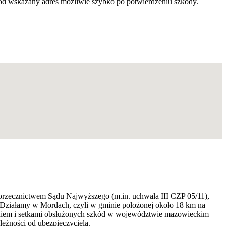
pod wskazany adres możliwie szybko po potwierdzeniu szkody.
m orzecznictwem Sądu Najwyższego (m.in. uchwała III CZP 05/11),
. Działamy w Mordach, czyli w gminie położonej około 18 km na
zeniem i setkami obsłużonych szkód w województwie mazowieckim
eżności od ubezpieczyciela.