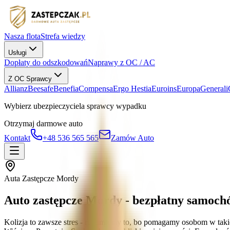
Nasza flota
Strefa wiedzy
Usługi
Dopłaty do odszkodowań
Naprawy z OC / AC
Z OC Sprawcy
Allianz
Beesafe
Benefia
Compensa
Ergo Hestia
Euroins
Europa
Generali
Wybierz ubezpieczyciela sprawcy wypadku
Otrzymaj darmowe auto
Kontakt
+48 536 565 565
Zamów Auto
Auta Zastępcze Mordy
Auto zastępcze Mordy - bezpłatny samoch
Kolizja to zawsze stres - rozumiemy to, bo pomagamy osobom w taki