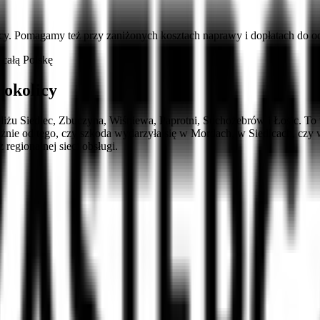
cy. Pomagamy też przy zaniżonych kosztach naprawy i dopłatach do 
całą Polskę
 okolicy
 Siedlec, Zbuczyna, Wiśniewa, Paprotni, Suchożebrów i Łosic. To wła
leżnie od tego, czy szkoda wydarzyła się w Mordach, w Siedlcach, czy
egionalnej sieci obsługi.