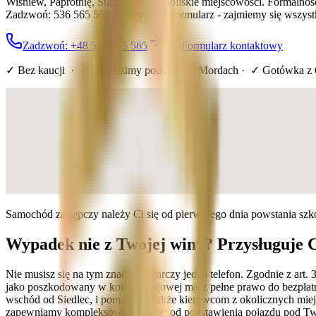
Wiśniew, Paprotnię, Suchożebry i pobliskie miejscowości. Formalno
Zadzwoń: 536 565 565 lub wypełnij formularz - zajmiemy się wszyst
Zadzwoń: +48 536 565 565
Formularz kontaktowy
✓ Bez kaucji · ✓ Dowozimy pod dom
w Mordach
· ✓ Gotówka z
Samochód zastępczy należy Ci się od pierwszego dnia powstania sz
Wypadek nie z Twojej winy? Przysługuje 
Nie musisz się na tym znać - wystarczy jeden telefon. Zgodnie z a
jako poszkodowany w kolizji drogowej masz pełne prawo do bezpłatn
wschód od Siedlec, i pomagamy także kierowcom z okolicznych miej
zapewniamy kompleksową obsługę: od podstawienia pojazdu pod Twój 