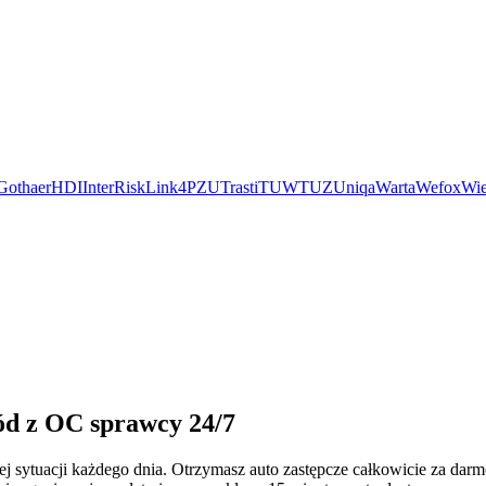
Gothaer
HDI
InterRisk
Link4
PZU
Trasti
TUW
TUZ
Uniqa
Warta
Wefox
Wie
ód z OC sprawcy 24/7
ej sytuacji każdego dnia. Otrzymasz auto zastępcze całkowicie za da