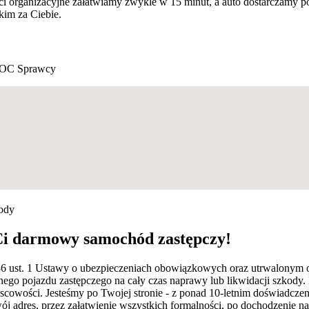
ści organizacyjne załatwiamy zwykle w 15 minut, a auto dostarczamy 
kim za Ciebie.
 OC Sprawcy
kody
Ci darmowy samochód zastępczy!
rt. 36 ust. 1 Ustawy o ubezpieczeniach obowiązkowych oraz utrwalony
ego pojazdu zastępczego na cały czas naprawy lub likwidacji szkody
scowości. Jesteśmy po Twojej stronie - z ponad 10-letnim doświadc
adres, przez załatwienie wszystkich formalności, po dochodzenie nal