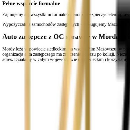
Pełne wsparcie formalne
Zajmujemy się wszystkimi formalnościami z ubezpieczycielem spraw
Wypożyczalnia samochodów zastępczych - obsługujemy Mazowsze i 
Auto zastępcze z OC sprawcy w Mordach i
Mordy leżą w powiecie siedleckim, na wschodnim Mazowszu, w pobliżu
organizacja auta zastępczego ma znaczenie od razu po kolizji. Nieza
adres. Działamy w całym województwie mazowieckim i korzystamy z r