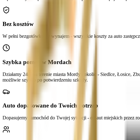
Bez kosztów
W pełni bezgotówkowy wynajem - wszystkie koszty za auto zastępcze
Szybka pomoc w Mordach
Działamy 24/7 na terenie miasta Mordy i okolic - Siedlce, Łosice, 
możliwie szybko po potwierdzeniu szkody.
Auto dopasowane do Twoich potrzeb
Dopasujemy samochód do Twojej sytuacji - od aut miejskich przez r