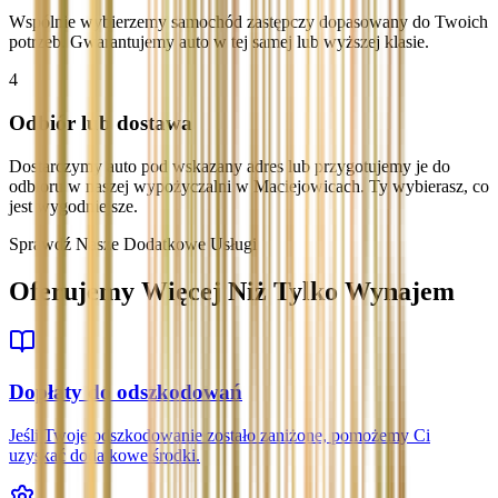
Wspólnie wybierzemy samochód zastępczy dopasowany do Twoich
potrzeb. Gwarantujemy auto w tej samej lub wyższej klasie.
4
Odbiór lub dostawa
Dostarczymy auto pod wskazany adres lub przygotujemy je do
odbioru w naszej wypożyczalni w Maciejowicach. Ty wybierasz, co
jest wygodniejsze.
Sprawdź Nasze Dodatkowe Usługi
Oferujemy Więcej Niż Tylko Wynajem
Dopłaty do odszkodowań
Jeśli Twoje odszkodowanie zostało zaniżone, pomożemy Ci
uzyskać dodatkowe środki.