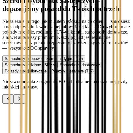
Szeroki wybór aut zastępczych -
dopasujemy pojazd do Twoich potrzeb
Niezależnie od tego, jakim autem jeździsz na co dzień — znajdziesz
u nas odpowiednik w tej samej lub wyższej klasie. Do wyboru masz
pojazdy miejskie, rodzinne SUV-y i kombi, samochody dostawcze,
a nawet auta klasy premium. Każdy pojazd jest regularnie
serwisowany, w pełni ubezpieczony i zawsze czysty. Zero kosztów
— wszystko z OC sprawcy.
Samochody osobowe
Samochody premium
Samochody rodzinne i SUV-y
Samochody dostawcze
Pojazdy specjalistyczne
Pojazdy ciężarowe (TIR)
Niezawodne auta z segmentu B, C i D idealne do codziennej jazdy
miejskiej i na trasy.
Audi A3
Zobacz