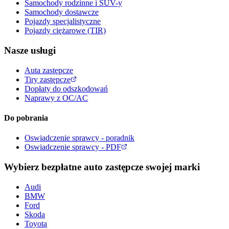
Samochody rodzinne i SUV-y
Samochody dostawcze
Pojazdy specjalistyczne
Pojazdy ciężarowe (TIR)
Nasze usługi
Auta zastępcze
Tiry zastępcze
Dopłaty do odszkodowań
Naprawy z OC/AC
Do pobrania
Oswiadczenie sprawcy - poradnik
Oswiadczenie sprawcy - PDF
Wybierz bezpłatne auto zastępcze swojej marki
Audi
BMW
Ford
Skoda
Toyota