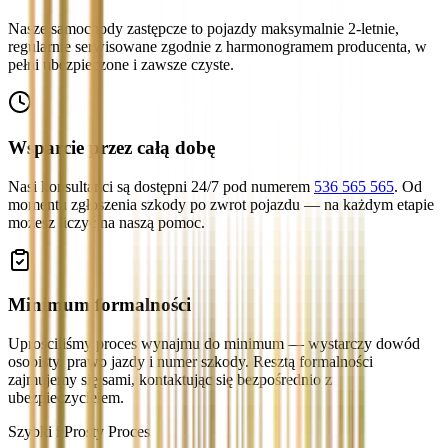
Nasze samochody zastępcze to pojazdy maksymalnie 2-letnie,
regularnie serwisowane zgodnie z harmonogramem producenta, w
pełni ubezpieczone i zawsze czyste.
Wsparcie przez całą dobę
Nasi konsultanci są dostępni 24/7 pod numerem
536 565 565
. Od
momentu zgłoszenia szkody po zwrot pojazdu — na każdym etapie
możesz liczyć na naszą pomoc.
Minimum formalności
Uprościliśmy proces wynajmu do minimum — wystarczy dowód
osobisty, prawo jazdy i numer szkody. Resztą formalności
zajmujemy się sami, kontaktując się bezpośrednio z
ubezpieczycielem.
Szybki i Prosty Proces