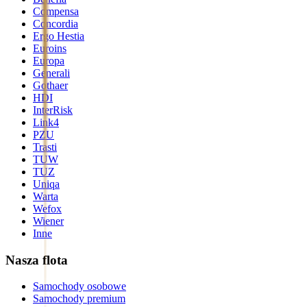
Compensa
Concordia
Ergo Hestia
Euroins
Europa
Generali
Gothaer
HDI
InterRisk
Link4
PZU
Trasti
TUW
TUZ
Uniqa
Warta
Wefox
Wiener
Inne
Nasza flota
Samochody osobowe
Samochody premium