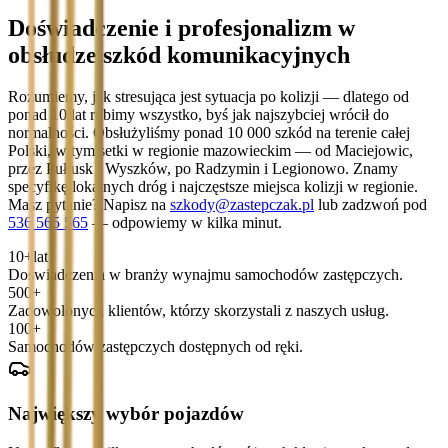
Doświadczenie i profesjonalizm w
obsłudze szkód komunikacyjnych
Rozumiemy, jak stresująca jest sytuacja po kolizji — dlatego od
ponad 10 lat robimy wszystko, byś jak najszybciej wrócił do
normalności. Obsłużyliśmy ponad 10 000 szkód na terenie całej
Polski, w tym setki w regionie mazowieckim — od Maciejowic,
przez Pułtusk i Wyszków, po Radzymin i Legionowo. Znamy
specyfikę lokalnych dróg i najczęstsze miejsca kolizji w regionie.
Masz pytanie? Napisz na
szkody@zastepczak.pl
lub zadzwoń pod
536 565 565
— odpowiemy w kilka minut.
10+
lat
Doświadczenia w branży wynajmu samochodów zastępczych.
500+
Zadowolonych klientów, którzy skorzystali z naszych usług.
100+
Samochodów zastępczych dostępnych od ręki.
Największy wybór pojazdów