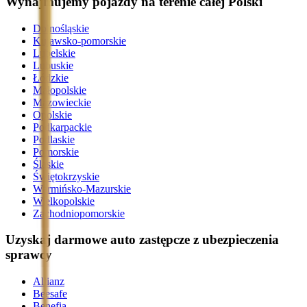
Wynajmujemy pojazdy na terenie całej Polski
Dolnośląskie
Kujawsko-pomorskie
Lubelskie
Lubuskie
Łódzkie
Małopolskie
Mazowieckie
Opolskie
Podkarpackie
Podlaskie
Pomorskie
Śląskie
Świętokrzyskie
Warmińsko-Mazurskie
Wielkopolskie
Zachodniopomorskie
Uzyskaj darmowe auto zastępcze z ubezpieczenia
sprawcy
Allianz
Beesafe
Benefia