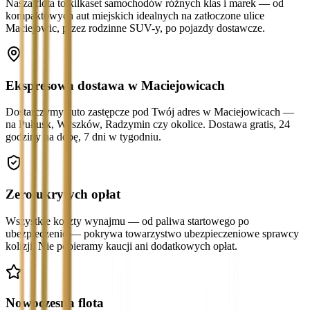
Nasza flota to kilkaset samochodów różnych klas i marek — od
kompaktowych aut miejskich idealnych na zatłoczone ulice
Maciejowic, przez rodzinne SUV-y, po pojazdy dostawcze.
Ekspresowa dostawa w Maciejowicach
Dostarczymy auto zastępcze pod Twój adres w Maciejowicach —
na Pułtusk, Wyszków, Radzymin czy okolice. Dostawa gratis, 24
godziny na dobę, 7 dni w tygodniu.
Zero ukrytych opłat
Wszystkie koszty wynajmu — od paliwa startowego po
ubezpieczenie — pokrywa towarzystwo ubezpieczeniowe sprawcy
kolizji. Nie pobieramy kaucji ani dodatkowych opłat.
Nowoczesna flota