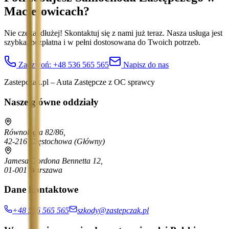
Maciejowicach
?
Nie czekaj dłużej! Skontaktuj się z nami już teraz. Nasza usługa jest
szybka, bezpłatna i w pełni dostosowana do Twoich potrzeb.
Zadzwoń:
+48 536 565 565
Napisz do nas
Zastepczak.pl – Auta Zastępcze z OC sprawcy
Nasze główne oddziały
Równoległa 82/86,
42-216 Częstochowa
(Główny)
Jamesa Gordona Bennetta 12,
01-001 Warszawa
Dane kontaktowe
+48 536 565 565
szkody@zastepczak.pl