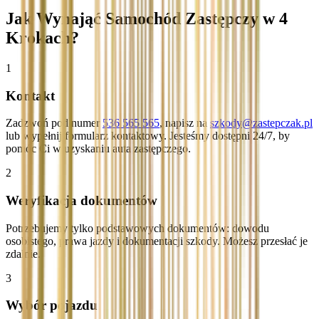
Jak Wynająć Samochód Zastępczy w 4
Krokach?
1
Kontakt
Zadzwoń pod numer
536 565 565
, napisz na
szkody@zastepczak.pl
lub wypełnij formularz kontaktowy. Jesteśmy dostępni 24/7, by
pomóc Ci w uzyskaniu auta zastępczego.
2
Weryfikacja dokumentów
Potrzebujemy tylko podstawowych dokumentów: dowodu
osobistego, prawa jazdy i dokumentacji szkody. Możesz przesłać je
zdalnie.
3
Wybór pojazdu