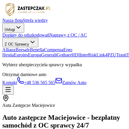
Nasza flota
Strefa wiedzy
Usługi
Dopłaty do odszkodowań
Naprawy z OC / AC
Z OC Sprawcy
Allianz
Beesafe
Benefia
Compensa
Ergo
Hestia
Euroins
Europa
Generali
Gothaer
HDI
InterRisk
Link4
PZU
Trasti
Wybierz ubezpieczyciela sprawcy wypadku
Otrzymaj darmowe auto
Kontakt
+48 536 565 565
Zamów Auto
Auta Zastępcze Maciejowice
Auto zastępcze Maciejowice - bezpłatny
samochód z OC sprawcy 24/7