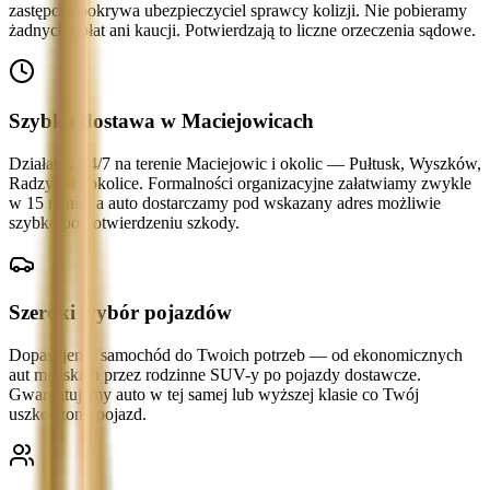
zastępcze pokrywa ubezpieczyciel sprawcy kolizji. Nie pobieramy
żadnych opłat ani kaucji. Potwierdzają to liczne orzeczenia sądowe.
Szybka dostawa w Maciejowicach
Działamy 24/7 na terenie Maciejowic i okolic — Pułtusk, Wyszków,
Radzymin, okolice. Formalności organizacyjne załatwiamy zwykle
w 15 minut, a auto dostarczamy pod wskazany adres możliwie
szybko po potwierdzeniu szkody.
Szeroki wybór pojazdów
Dopasujemy samochód do Twoich potrzeb — od ekonomicznych
aut miejskich przez rodzinne SUV-y po pojazdy dostawcze.
Gwarantujemy auto w tej samej lub wyższej klasie co Twój
uszkodzony pojazd.