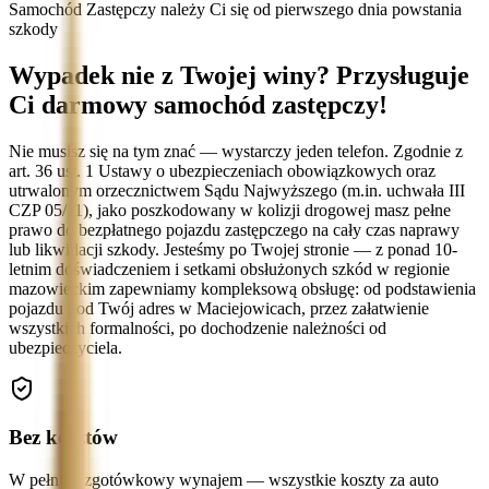
Samochód Zastępczy należy Ci się od pierwszego dnia powstania
szkody
Wypadek nie z Twojej winy? Przysługuje
Ci darmowy samochód zastępczy!
Nie musisz się na tym znać — wystarczy jeden telefon. Zgodnie z
art. 36 ust. 1 Ustawy o ubezpieczeniach obowiązkowych oraz
utrwalonym orzecznictwem Sądu Najwyższego (m.in. uchwała III
CZP 05/11), jako poszkodowany w kolizji drogowej masz pełne
prawo do bezpłatnego pojazdu zastępczego na cały czas naprawy
lub likwidacji szkody. Jesteśmy po Twojej stronie — z ponad 10-
letnim doświadczeniem i setkami obsłużonych szkód w regionie
mazowieckim zapewniamy kompleksową obsługę: od podstawienia
pojazdu pod Twój adres w Maciejowicach, przez załatwienie
wszystkich formalności, po dochodzenie należności od
ubezpieczyciela.
Bez kosztów
W pełni bezgotówkowy wynajem — wszystkie koszty za auto