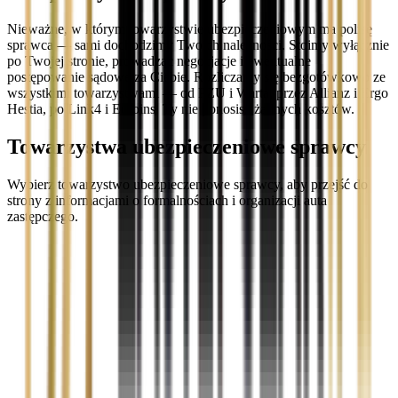
Nieważne, w którym towarzystwie ubezpieczeniowym ma polisę
sprawca — sami dochodzimy Twoich należności. Stoimy wyłącznie
po Twojej stronie, prowadząc negocjacje i ewentualne
postępowanie sądowe za Ciebie. Rozliczamy się bezgotówkowo ze
wszystkimi towarzystwami — od PZU i Warta, przez Allianz i Ergo
Hestia, po Link4 i Euroins. Ty nie ponosisz żadnych kosztów.
Towarzystwa ubezpieczeniowe sprawcy
Wybierz towarzystwo ubezpieczeniowe sprawcy, aby przejść do
strony z informacjami o formalnościach i organizacji auta
zastępczego.