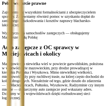
Pełne wsparcie prawne
Zajmujemy się wszystkimi formalnościami z ubezpieczycielem
sprawcy. Zapewniamy również pomoc w uzyskaniu dopłat do
zaniżonego odszkodowania i kosztów naprawy blacharsko-
lakierniczej.
Wypożyczalnia samochodów zastępczych — obsługujemy
Mazowsze i całą Polskę
Auto zastępcze z OC sprawcy w
Maciejowicach i okolicy
Maciejowice to niewielka wieś w powiecie garwolińskim, położona
w województwie mazowieckim, przy drodze prowadzącej w
kierunku Pułtuska i Wyszkowa. Mimo niewielkiej wielkości,
miejscowość leży przy ruchliwej trasie, na której często dochodzi do
kolizji drogowych. Niezależnie od tego, gdzie doszło do zdarzenia
— w Maciejowicach, Pułtusku, Wyszkowie, Radzyminie czy innym
mieście — dostarczymy auto zastępcze pod wskazany adres.
Działamy w 16 województwach dzięki rozbudowanej sieci
logistycznej.