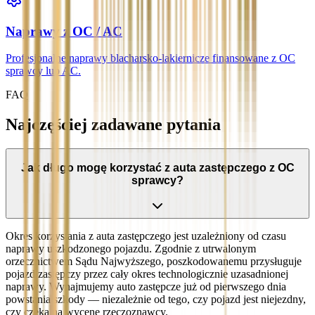
Naprawy z OC / AC
Profesjonalne naprawy blacharsko-lakiernicze finansowane z OC
sprawcy lub AC.
FAQ
Najczęściej zadawane pytania
Jak długo mogę korzystać z auta zastępczego z OC
sprawcy?
Okres korzystania z auta zastępczego jest uzależniony od czasu
naprawy uszkodzonego pojazdu. Zgodnie z utrwalonym
orzecznictwem Sądu Najwyższego, poszkodowanemu przysługuje
pojazd zastępczy przez cały okres technologicznie uzasadnionej
naprawy. Wynajmujemy auto zastępcze już od pierwszego dnia
powstania szkody — niezależnie od tego, czy pojazd jest niejezdny,
czy czeka na wycenę rzeczoznawcy.