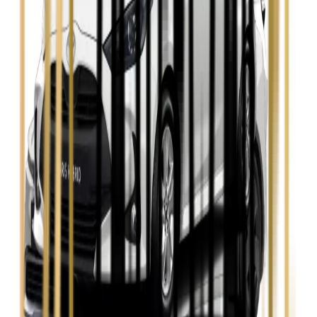
Seat Leon
Zobacz
Skoda Fabia
Zobacz
Skoda Kamiq
Zobacz
Skoda Octavia
Zobacz
Toyota Avensis
Zobacz
Toyota Camry