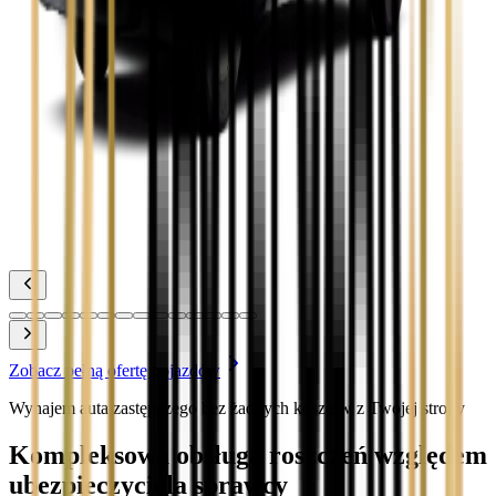
Zobacz
Toyota Corolla
Zobacz
Toyota Prius
Zobacz
Toyota Yaris
Zobacz
Zobacz pełną ofertę pojazdów
Wynajem auta zastępczego bez żadnych kosztów z Twojej strony
Kompleksowa obsługa roszczeń względem
ubezpieczyciela sprawcy