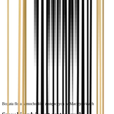
Bogata flota samochodów zastępczych w Maciejowicach