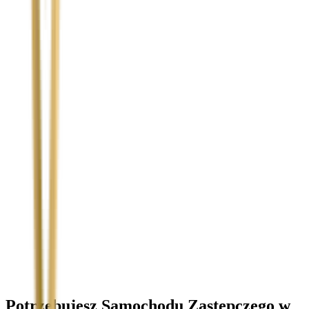
Temat
Treść wiadomości (opcjonalnie)
Wyrażam zgodę na przetwarzanie moich danych osobowych w
celu obsługi zapytania. Zobacz
Politykę Prywatności
.
Potrzebujesz Samochodu Zastępczego
w