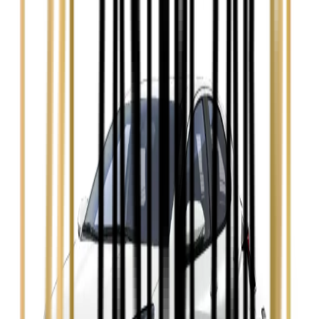
Audi A4
Zobacz
Ford Focus
Zobacz
Ford Mondeo
Zobacz
Hyundai i30
Zobacz
Opel Astra
Zobacz
Opel Insignia
Zobacz