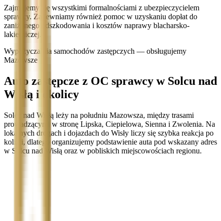
Zajmujemy się wszystkimi formalnościami z ubezpieczycielem
sprawcy. Zapewniamy również pomoc w uzyskaniu dopłat do
zaniżonego odszkodowania i kosztów naprawy blacharsko-
lakierniczej.
Wypożyczalnia samochodów zastępczych — obsługujemy
Mazowsze
Auto zastępcze z OC sprawcy w Solcu nad
Wisłą i okolicy
Solec nad Wisłą leży na południu Mazowsza, między trasami
prowadzącymi w stronę Lipska, Ciepielowa, Sienna i Zwolenia. Na
lokalnych drogach i dojazdach do Wisły liczy się szybka reakcja po
kolizji, dlatego organizujemy podstawienie auta pod wskazany adres
w Solcu nad Wisłą oraz w pobliskich miejscowościach regionu.