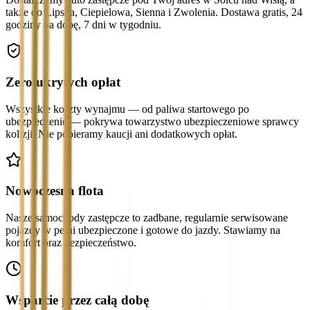
także do Lipska, Ciepielowa, Sienna i Zwolenia. Dostawa gratis, 24
godziny na dobę, 7 dni w tygodniu.
Zero ukrytych opłat
Wszystkie koszty wynajmu — od paliwa startowego po
ubezpieczenie — pokrywa towarzystwo ubezpieczeniowe sprawcy
kolizji. Nie pobieramy kaucji ani dodatkowych opłat.
Nowoczesna flota
Nasze samochody zastępcze to zadbane, regularnie serwisowane
pojazdy w pełni ubezpieczone i gotowe do jazdy. Stawiamy na
komfort oraz bezpieczeństwo.
Wsparcie przez całą dobę