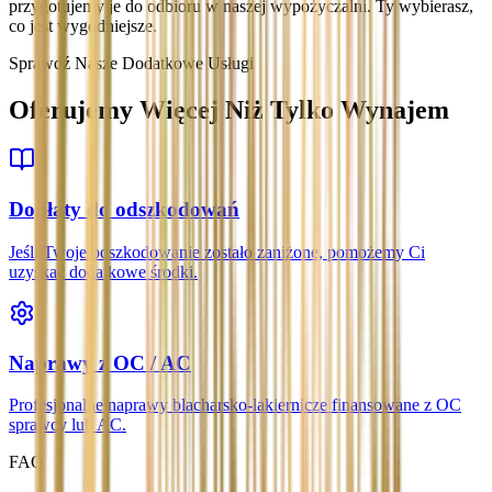
przygotujemy je do odbioru w naszej wypożyczalni. Ty wybierasz,
co jest wygodniejsze.
Sprawdź Nasze Dodatkowe Usługi
Oferujemy Więcej Niż Tylko Wynajem
Dopłaty do odszkodowań
Jeśli Twoje odszkodowanie zostało zaniżone, pomożemy Ci
uzyskać dodatkowe środki.
Naprawy z OC / AC
Profesjonalne naprawy blacharsko-lakiernicze finansowane z OC
sprawcy lub AC.
FAQ