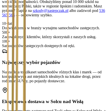
wrócić do normalności. Obsłużyliśmy ponad 10 000 szkód na
terenie całej Polski, także w regionie lipskim i radomskim. Masz
pytanie? Napisz na
szkody@zastepczak.pl
albo zadzwoń pod
536
565 565
— odpowiemy szybko.
10+
lat
Doświadczenia w branży wynajmu samochodów zastępczych.
500+
Zadowolonych klientów, którzy skorzystali z naszych usług.
100+
Samochodów zastępczych dostępnych od ręki.
Największy wybór pojazdów
Nasza flota to kilkaset samochodów różnych klas i marek — od
kompaktowych aut miejskich idealnych na lokalne drogi, przez
rodzinne SUV-y, po pojazdy dostawcze.
Ekspresowa dostawa w Solcu nad Wisłą
Dostarczymy auto zastępcze pod Twój adres w Solcu nad Wisłą, a