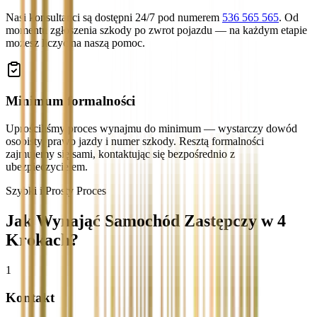
Nasi konsultanci są dostępni 24/7 pod numerem
536 565 565
. Od
momentu zgłoszenia szkody po zwrot pojazdu — na każdym etapie
możesz liczyć na naszą pomoc.
Minimum formalności
Uprościliśmy proces wynajmu do minimum — wystarczy dowód
osobisty, prawo jazdy i numer szkody. Resztą formalności
zajmujemy się sami, kontaktując się bezpośrednio z
ubezpieczycielem.
Szybki i Prosty Proces
Jak Wynająć Samochód Zastępczy w 4
Krokach?
1
Kontakt