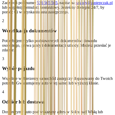
Zadzwoń pod numer
536 565 565
, napisz na
szkody@zastepczak.pl
lub wypełnij formularz kontaktowy. Jesteśmy dostępni 24/7, by
pomóc Ci w uzyskaniu auta zastępczego.
2
Weryfikacja dokumentów
Potrzebujemy tylko podstawowych dokumentów: dowodu
osobistego, prawa jazdy i dokumentacji szkody. Możesz przesłać je
zdalnie.
3
Wybór pojazdu
Wspólnie wybierzemy samochód zastępczy dopasowany do Twoich
potrzeb. Gwarantujemy auto w tej samej lub wyższej klasie.
4
Odbiór lub dostawa
Dostarczymy auto pod wskazany adres w Solcu nad Wisłą lub