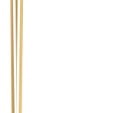
Nie wypełniaj tego pola
Imię i nazwisko / Firma
*
Numer telefonu
*
Marka i model uszkodzonego pojazdu
Ubezpieczyciel sprawcy