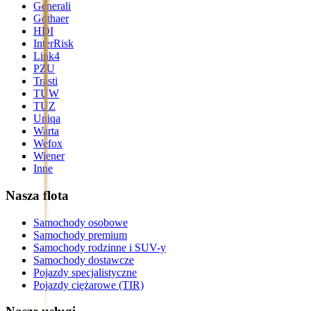
Generali
Gothaer
HDI
InterRisk
Link4
PZU
Trasti
TUW
TUZ
Uniqa
Warta
Wefox
Wiener
Inne
Nasza flota
Samochody osobowe
Samochody premium
Samochody rodzinne i SUV-y
Samochody dostawcze
Pojazdy specjalistyczne
Pojazdy ciężarowe (TIR)