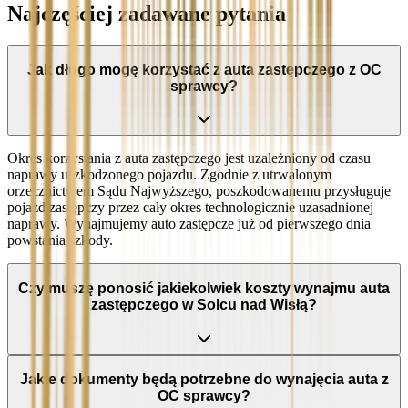
Najczęściej zadawane pytania
Jak długo mogę korzystać z auta zastępczego z OC
sprawcy?
Okres korzystania z auta zastępczego jest uzależniony od czasu
naprawy uszkodzonego pojazdu. Zgodnie z utrwalonym
orzecznictwem Sądu Najwyższego, poszkodowanemu przysługuje
pojazd zastępczy przez cały okres technologicznie uzasadnionej
naprawy. Wynajmujemy auto zastępcze już od pierwszego dnia
powstania szkody.
Czy muszę ponosić jakiekolwiek koszty wynajmu auta
zastępczego w Solcu nad Wisłą?
Jakie dokumenty będą potrzebne do wynajęcia auta z
OC sprawcy?