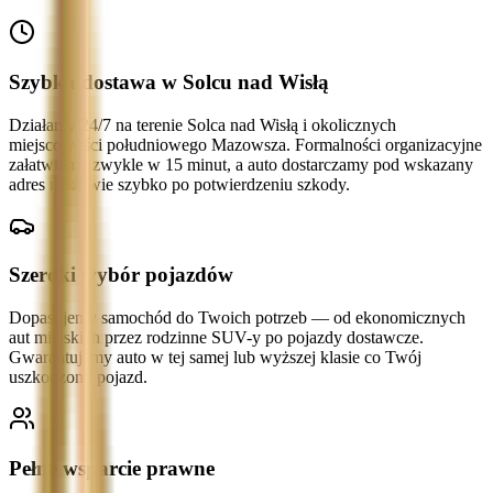
Szybka dostawa w Solcu nad Wisłą
Działamy 24/7 na terenie Solca nad Wisłą i okolicznych
miejscowości południowego Mazowsza. Formalności organizacyjne
załatwiamy zwykle w 15 minut, a auto dostarczamy pod wskazany
adres możliwie szybko po potwierdzeniu szkody.
Szeroki wybór pojazdów
Dopasujemy samochód do Twoich potrzeb — od ekonomicznych
aut miejskich przez rodzinne SUV-y po pojazdy dostawcze.
Gwarantujemy auto w tej samej lub wyższej klasie co Twój
uszkodzony pojazd.
Pełne wsparcie prawne