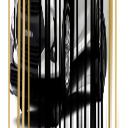
Zobacz
Skoda Kamiq
Zobacz
Skoda Octavia
Zobacz
Toyota Avensis
Zobacz
Toyota Camry
Zobacz
Toyota Corolla
Zobacz
Toyota Prius