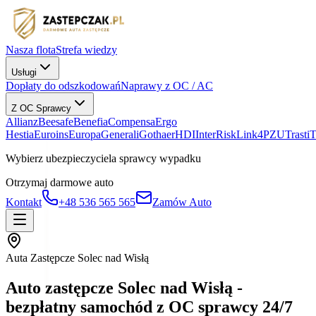
Nasza flota
Strefa wiedzy
Usługi
Dopłaty do odszkodowań
Naprawy z OC / AC
Z OC Sprawcy
Allianz
Beesafe
Benefia
Compensa
Ergo
Hestia
Euroins
Europa
Generali
Gothaer
HDI
InterRisk
Link4
PZU
Trasti
Wybierz ubezpieczyciela sprawcy wypadku
Otrzymaj darmowe auto
Kontakt
+48 536 565 565
Zamów Auto
Auta Zastępcze Solec nad Wisłą
Auto zastępcze Solec nad Wisłą -
bezpłatny samochód z OC sprawcy 24/7