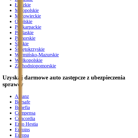
Łódzkie
Małopolskie
Mazowieckie
Opolskie
Podkarpackie
Podlaskie
Pomorskie
Śląskie
Świętokrzyskie
Warmińsko-Mazurskie
Wielkopolskie
Zachodniopomorskie
Uzyskaj darmowe auto zastępcze z ubezpieczenia
sprawcy
Allianz
Beesafe
Benefia
Compensa
Concordia
Ergo Hestia
Euroins
Europa