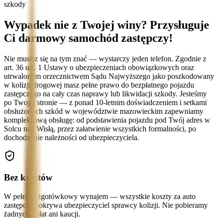
szkody
Wypadek nie z Twojej winy? Przysługuje
Ci darmowy samochód zastępczy!
Nie musisz się na tym znać — wystarczy jeden telefon. Zgodnie z
art. 36 ust. 1 Ustawy o ubezpieczeniach obowiązkowych oraz
utrwalonym orzecznictwem Sądu Najwyższego jako poszkodowany
w kolizji drogowej masz pełne prawo do bezpłatnego pojazdu
zastępczego na cały czas naprawy lub likwidacji szkody. Jesteśmy
po Twojej stronie — z ponad 10-letnim doświadczeniem i setkami
obsłużonych szkód w województwie mazowieckim zapewniamy
kompleksową obsługę: od podstawienia pojazdu pod Twój adres w
Solcu nad Wisłą, przez załatwienie wszystkich formalności, po
dochodzenie należności od ubezpieczyciela.
Bez kosztów
W pełni bezgotówkowy wynajem — wszystkie koszty za auto
zastępcze pokrywa ubezpieczyciel sprawcy kolizji. Nie pobieramy
żadnych opłat ani kaucji.