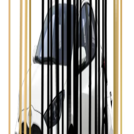
Ford Mondeo
Zobacz
Hyundai i30
Zobacz
Opel Astra
Zobacz
Opel Insignia
Zobacz
Seat Leon
Zobacz
Skoda Fabia