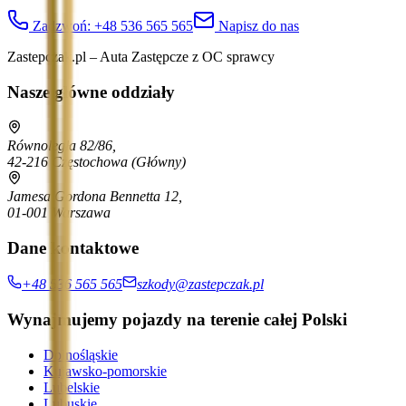
Zadzwoń:
+48 536 565 565
Napisz do nas
Zastepczak.pl – Auta Zastępcze z OC sprawcy
Nasze główne oddziały
Równoległa 82/86,
42-216 Częstochowa
(Główny)
Jamesa Gordona Bennetta 12,
01-001 Warszawa
Dane kontaktowe
+48 536 565 565
szkody@zastepczak.pl
Wynajmujemy pojazdy na terenie całej Polski
Dolnośląskie
Kujawsko-pomorskie
Lubelskie
Lubuskie