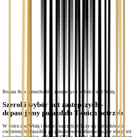
Bogata flota samochodów zastępczych w Solcu nad Wisłą
Szeroki wybór aut zastępczych -
dopasujemy pojazd do Twoich potrzeb
W Solcu nad Wisłą i okolicy najczęściej liczy się samochód do
codziennych dojazdów po południowym Mazowszu, ale mamy też
kompakty miejskie, rodzinne SUV-y, kombi, busy i auta dostawcze.