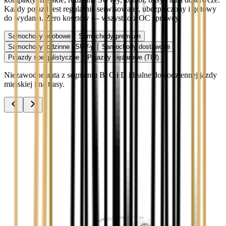
Każdy pojazd jest regularnie serwisowany, ubezpieczony i gotowy
do wydania. Zero kosztów — wszystko z OC sprawcy.
Samochody osobowe
Samochody premium
Samochody rodzinne i SUV-y
Samochody dostawcze
Pojazdy specjalistyczne
Pojazdy ciężarowe (TIR)
Niezawodne auta z segmentu B, C i D idealne do codziennej jazdy
miejskiej i na trasy.
Audi A3
Zobacz
Audi A4
Zobacz
Ford Focus
Zobacz