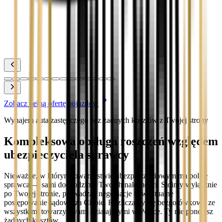
Zobacz
Toyota Yaris
Zobacz
Zobacz pełną ofertę pojazdów
Wynajem auta zastępczego bez żadnych kosztów z Twojej strony
Kompleksowa obsługa roszczeń względem
ubezpieczyciela sprawcy
Nieważne, w którym towarzystwie ubezpieczeniowym ma polisę
sprawca — sami dochodzimy Twoich należności. Stoimy wyłącznie
po Twojej stronie, prowadząc negocjacje i ewentualne
postępowanie sądowe za Ciebie. Rozliczamy się bezgotówkowo ze
wszystkimi towarzystwami działającymi w Polsce. Ty nie ponosisz
żadnych kosztów.