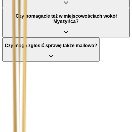
Czy pomagacie też w miejscowościach wokół
Myszyńca?
Czy mogę zgłosić sprawę także mailowo?
Nie wypełniaj tego pola
Imię i nazwisko / Firma
*
Numer telefonu
*
Marka i model uszkodzonego pojazdu
Ubezpieczyciel sprawcy