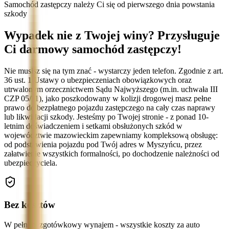
Samochód zastępczy należy Ci się od pierwszego dnia powstania
szkody
Wypadek nie z Twojej winy? Przysługuje
Ci darmowy samochód zastępczy!
Nie musisz się na tym znać - wystarczy jeden telefon. Zgodnie z art.
36 ust. 1 Ustawy o ubezpieczeniach obowiązkowych oraz
utrwalonym orzecznictwem Sądu Najwyższego (m.in. uchwała III
CZP 05/11), jako poszkodowany w kolizji drogowej masz pełne
prawo do bezpłatnego pojazdu zastępczego na cały czas naprawy
lub likwidacji szkody. Jesteśmy po Twojej stronie - z ponad 10-
letnim doświadczeniem i setkami obsłużonych szkód w
województwie mazowieckim zapewniamy kompleksową obsługę:
od podstawienia pojazdu pod Twój adres w Myszyńcu, przez
załatwienie wszystkich formalności, po dochodzenie należności od
ubezpieczyciela.
Bez kosztów
W pełni bezgotówkowy wynajem - wszystkie koszty za auto