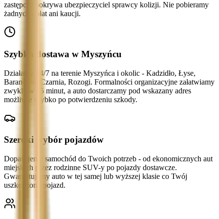
zastępcze pokrywa ubezpieczyciel sprawcy kolizji. Nie pobieramy
żadnych opłat ani kaucji.
Szybka dostawa w Myszyńcu
Działamy 24/7 na terenie Myszyńca i okolic - Kadzidło, Łyse,
Baranowo, Czarnia, Rozogi. Formalności organizacyjne załatwiamy
zwykle w 15 minut, a auto dostarczamy pod wskazany adres
możliwie szybko po potwierdzeniu szkody.
Szeroki wybór pojazdów
Dopasujemy samochód do Twoich potrzeb - od ekonomicznych aut
miejskich przez rodzinne SUV-y po pojazdy dostawcze.
Gwarantujemy auto w tej samej lub wyższej klasie co Twój
uszkodzony pojazd.