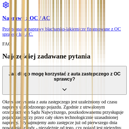
Naprawy z OC / AC
Profesjonalne naprawy blacharsko-lakiernicze finansowane z OC
sprawcy lub AC.
FAQ
Najczęściej zadawane pytania
Jak długo mogę korzystać z auta zastępczego z OC
sprawcy?
Okres korzystania z auta zastępczego jest uzależniony od czasu
naprawy uszkodzonego pojazdu. Zgodnie z utrwalonym
orzecznictwem Sądu Najwyższego, poszkodowanemu przysługuje
pojazd zastępczy przez cały okres technologicznie uzasadnionej
naprawy. Wynajmujemy auto zastępcze już od pierwszego dnia
powstania szkody - niezależnie od tego, czy pojazd jest niejezdny,