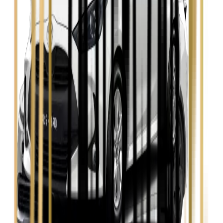
Seat Leon
Zobacz
Skoda Fabia
Zobacz
Skoda Kamiq
Zobacz
Skoda Octavia
Zobacz
Toyota Avensis
Zobacz
Toyota Camry