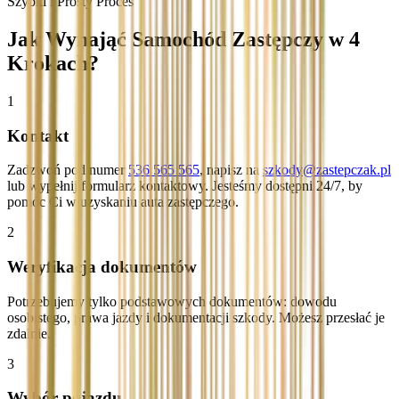
Szybki i Prosty Proces
Jak Wynająć Samochód Zastępczy w 4
Krokach?
1
Kontakt
Zadzwoń pod numer
536 565 565
, napisz na
szkody@zastepczak.pl
lub wypełnij formularz kontaktowy. Jesteśmy dostępni 24/7, by
pomóc Ci w uzyskaniu auta zastępczego.
2
Weryfikacja dokumentów
Potrzebujemy tylko podstawowych dokumentów: dowodu
osobistego, prawa jazdy i dokumentacji szkody. Możesz przesłać je
zdalnie.
3
Wybór pojazdu