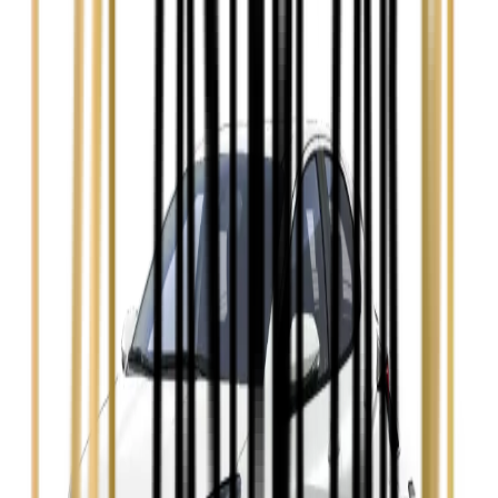
Audi A4
Zobacz
Ford Focus
Zobacz
Ford Mondeo
Zobacz
Hyundai i30
Zobacz
Opel Astra
Zobacz
Opel Insignia
Zobacz