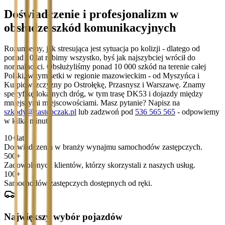
Doświadczenie i profesjonalizm w
obsłudze szkód komunikacyjnych
Rozumiemy, jak stresująca jest sytuacja po kolizji - dlatego od
ponad 10 lat robimy wszystko, byś jak najszybciej wrócił do
normalności. Obsłużyliśmy ponad 10 000 szkód na terenie całej
Polski, w tym setki w regionie mazowieckim - od Myszyńca i
Kurpiowszczyzny po Ostrołękę, Przasnysz i Warszawę. Znamy
specyfikę lokalnych dróg, w tym trasę DK53 i dojazdy między
mniejszymi miejscowościami. Masz pytanie? Napisz na
szkody@zastepczak.pl
lub zadzwoń pod
536 565 565
- odpowiemy
w kilka minut.
10+
lat
Doświadczenia w branży wynajmu samochodów zastępczych.
500+
Zadowolonych klientów, którzy skorzystali z naszych usług.
100+
Samochodów zastępczych dostępnych od ręki.
Największy wybór pojazdów