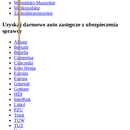
Warmińsko-Mazurskie
Wielkopolskie
Zachodniopomorskie
Uzyskaj darmowe auto zastępcze z ubezpieczenia
sprawcy
Allianz
Beesafe
Benefia
Compensa
Concordia
Ergo Hestia
Euroins
Europa
Generali
Gothaer
HDI
InterRisk
Link4
PZU
Trasti
TUW
TUZ