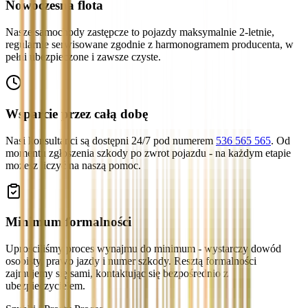
Nowoczesna flota
Nasze samochody zastępcze to pojazdy maksymalnie 2-letnie,
regularnie serwisowane zgodnie z harmonogramem producenta, w
pełni ubezpieczone i zawsze czyste.
Wsparcie przez całą dobę
Nasi konsultanci są dostępni 24/7 pod numerem
536 565 565
. Od
momentu zgłoszenia szkody po zwrot pojazdu - na każdym etapie
możesz liczyć na naszą pomoc.
Minimum formalności
Uprościliśmy proces wynajmu do minimum - wystarczy dowód
osobisty, prawo jazdy i numer szkody. Resztą formalności
zajmujemy się sami, kontaktując się bezpośrednio z
ubezpieczycielem.