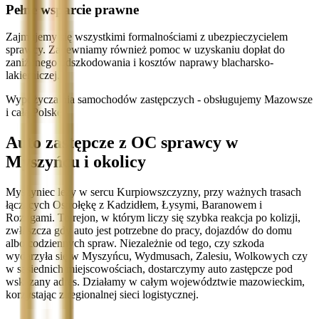
Pełne wsparcie prawne
Zajmujemy się wszystkimi formalnościami z ubezpieczycielem
sprawcy. Zapewniamy również pomoc w uzyskaniu dopłat do
zaniżonego odszkodowania i kosztów naprawy blacharsko-
lakierniczej.
Wypożyczalnia samochodów zastępczych - obsługujemy Mazowsze
i całą Polskę
Auto zastępcze z OC sprawcy w
Myszyńcu i okolicy
Myszyniec leży w sercu Kurpiowszczyzny, przy ważnych trasach
łączących Ostrołękę z Kadzidłem, Łysymi, Baranowem i
Rozogami. To rejon, w którym liczy się szybka reakcja po kolizji,
zwłaszcza gdy auto jest potrzebne do pracy, dojazdów do domu
albo codziennych spraw. Niezależnie od tego, czy szkoda
wydarzyła się w Myszyńcu, Wydmusach, Zalesiu, Wolkowych czy
w sąsiednich miejscowościach, dostarczymy auto zastępcze pod
wskazany adres. Działamy w całym województwie mazowieckim,
korzystając z regionalnej sieci logistycznej.