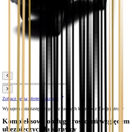
Zobacz
Toyota Corolla
Zobacz
Toyota Prius
Zobacz
Toyota Yaris
Zobacz
Zobacz pełną ofertę pojazdów
Wynajem auta zastępczego bez żadnych kosztów z Twojej strony
Kompleksowa obsługa roszczeń względem
ubezpieczyciela sprawcy