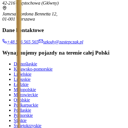
42-216 Częstochowa
(Główny)
Jamesa Gordona Bennetta 12,
01-001 Warszawa
Dane kontaktowe
+48 536 565 565
szkody@zastepczak.pl
Wynajmujemy pojazdy na terenie całej Polski
Dolnośląskie
Kujawsko-pomorskie
Lubelskie
Lubuskie
Łódzkie
Małopolskie
Mazowieckie
Opolskie
Podkarpackie
Podlaskie
Pomorskie
Śląskie
Świętokrzyskie