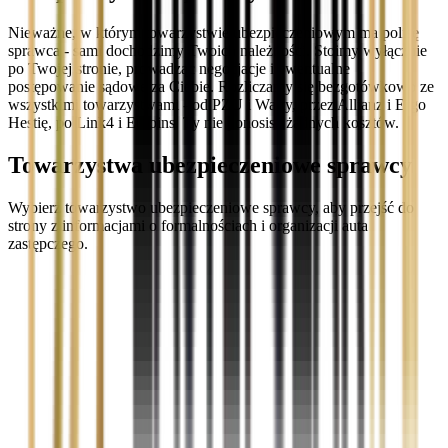
Nieważne, w którym towarzystwie ubezpieczeniowym ma polisę
sprawca - sami dochodzimy Twoich należności. Stoimy wyłącznie
po Twojej stronie, prowadząc negocjacje i ewentualne
postępowanie sądowe za Ciebie. Rozliczamy się bezgotówkowo ze
wszystkimi towarzystwami - od PZU i Warty, przez Allianz i Ergo
Hestię, po Link4 i Euroins. Ty nie ponosisz żadnych kosztów.
Towarzystwa ubezpieczeniowe sprawcy
Wybierz towarzystwo ubezpieczeniowe sprawcy, aby przejść do
strony z informacjami o formalnościach i organizacji auta
zastępczego.