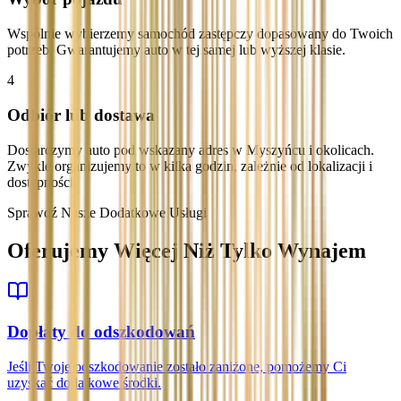
Wspólnie wybierzemy samochód zastępczy dopasowany do Twoich
potrzeb. Gwarantujemy auto w tej samej lub wyższej klasie.
4
Odbiór lub dostawa
Dostarczymy auto pod wskazany adres w Myszyńcu i okolicach.
Zwykle organizujemy to w kilka godzin, zależnie od lokalizacji i
dostępności.
Sprawdź Nasze Dodatkowe Usługi
Oferujemy Więcej Niż Tylko Wynajem
Dopłaty do odszkodowań
Jeśli Twoje odszkodowanie zostało zaniżone, pomożemy Ci
uzyskać dodatkowe środki.