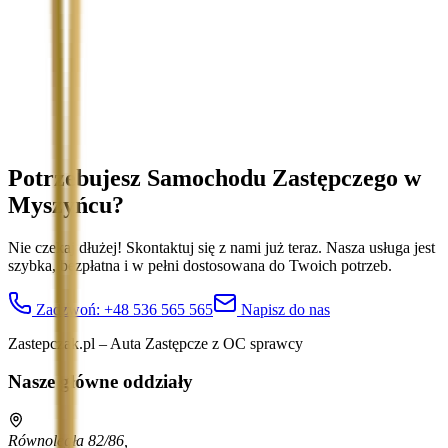
Treść wiadomości (opcjonalnie)
Wyrażam zgodę na przetwarzanie moich danych osobowych w
celu obsługi zapytania. Zobacz
Politykę Prywatności
.
Potrzebujesz Samochodu Zastępczego
w
Myszyńcu
?
Nie czekaj dłużej! Skontaktuj się z nami już teraz. Nasza usługa jest
szybka, bezpłatna i w pełni dostosowana do Twoich potrzeb.
Zadzwoń:
+48 536 565 565
Napisz do nas
Zastepczak.pl – Auta Zastępcze z OC sprawcy
Nasze główne oddziały
Równoległa 82/86,