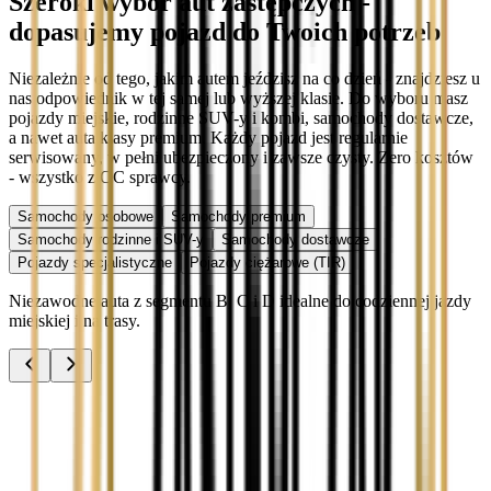
Szeroki wybór aut zastępczych -
dopasujemy pojazd do Twoich potrzeb
Niezależnie od tego, jakim autem jeździsz na co dzień - znajdziesz u
nas odpowiednik w tej samej lub wyższej klasie. Do wyboru masz
pojazdy miejskie, rodzinne SUV-y i kombi, samochody dostawcze,
a nawet auta klasy premium. Każdy pojazd jest regularnie
serwisowany, w pełni ubezpieczony i zawsze czysty. Zero kosztów
- wszystko z OC sprawcy.
Samochody osobowe
Samochody premium
Samochody rodzinne i SUV-y
Samochody dostawcze
Pojazdy specjalistyczne
Pojazdy ciężarowe (TIR)
Niezawodne auta z segmentu B, C i D idealne do codziennej jazdy
miejskiej i na trasy.
Audi A3
Zobacz