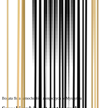
Bogata flota samochodów zastępczych w Myszyńcu