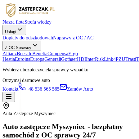
Nasza flota
Strefa wiedzy
Usługi
Dopłaty do odszkodowań
Naprawy z OC / AC
Z OC Sprawcy
Allianz
Beesafe
Benefia
Compensa
Ergo
Hestia
Euroins
Europa
Generali
Gothaer
HDI
InterRisk
Link4
PZU
Trasti
Wybierz ubezpieczyciela sprawcy wypadku
Otrzymaj darmowe auto
Kontakt
+48 536 565 565
Zamów Auto
Auta Zastępcze Myszyniec
Auto zastępcze Myszyniec - bezpłatny
samochód z OC sprawcy 24/7