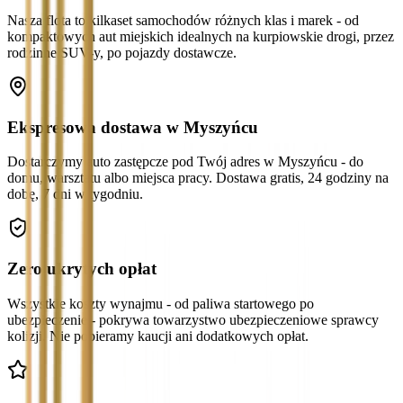
Nasza flota to kilkaset samochodów różnych klas i marek - od
kompaktowych aut miejskich idealnych na kurpiowskie drogi, przez
rodzinne SUV-y, po pojazdy dostawcze.
Ekspresowa dostawa w Myszyńcu
Dostarczymy auto zastępcze pod Twój adres w Myszyńcu - do
domu, warsztatu albo miejsca pracy. Dostawa gratis, 24 godziny na
dobę, 7 dni w tygodniu.
Zero ukrytych opłat
Wszystkie koszty wynajmu - od paliwa startowego po
ubezpieczenie - pokrywa towarzystwo ubezpieczeniowe sprawcy
kolizji. Nie pobieramy kaucji ani dodatkowych opłat.