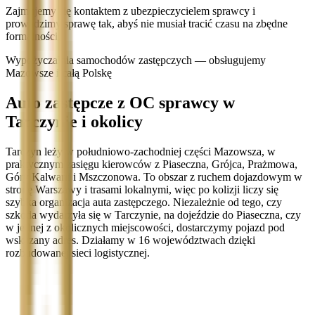
Zajmujemy się kontaktem z ubezpieczycielem sprawcy i
prowadzimy sprawę tak, abyś nie musiał tracić czasu na zbędne
formalności.
Wypożyczalnia samochodów zastępczych — obsługujemy
Mazowsze i całą Polskę
Auto zastępcze z OC sprawcy w
Tarczynie i okolicy
Tarczyn leży w południowo-zachodniej części Mazowsza, w
praktycznym zasięgu kierowców z Piaseczna, Grójca, Prażmowa,
Góry Kalwarii i Mszczonowa. To obszar z ruchem dojazdowym w
stronę Warszawy i trasami lokalnymi, więc po kolizji liczy się
szybka organizacja auta zastępczego. Niezależnie od tego, czy
szkoda wydarzyła się w Tarczynie, na dojeździe do Piaseczna, czy
w jednej z okolicznych miejscowości, dostarczymy pojazd pod
wskazany adres. Działamy w 16 województwach dzięki
rozbudowanej sieci logistycznej.