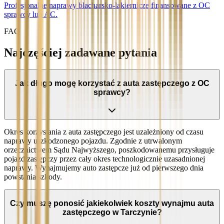
Profesjonalne naprawy blacharsko-lakiernicze finansowane z OC
sprawcy lub AC.
FAQ
Najczęściej zadawane pytania
Jak długo mogę korzystać z auta zastępczego z OC
sprawcy?
Okres korzystania z auta zastępczego jest uzależniony od czasu
naprawy uszkodzonego pojazdu. Zgodnie z utrwalonym
orzecznictwem Sądu Najwyższego, poszkodowanemu przysługuje
pojazd zastępczy przez cały okres technologicznie uzasadnionej
naprawy. Wynajmujemy auto zastępcze już od pierwszego dnia
powstania szkody.
Czy muszę ponosić jakiekolwiek koszty wynajmu auta
zastępczego w Tarczynie?