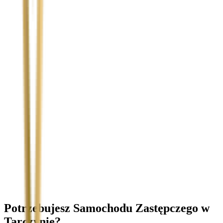
Temat
Treść wiadomości (opcjonalnie)
Wyrażam zgodę na przetwarzanie moich danych osobowych w
celu obsługi zapytania. Zobacz
Politykę Prywatności
.
Potrzebujesz Samochodu Zastępczego
w
Tarczynie
?