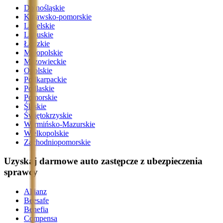
Dolnośląskie
Kujawsko-pomorskie
Lubelskie
Lubuskie
Łódzkie
Małopolskie
Mazowieckie
Opolskie
Podkarpackie
Podlaskie
Pomorskie
Śląskie
Świętokrzyskie
Warmińsko-Mazurskie
Wielkopolskie
Zachodniopomorskie
Uzyskaj darmowe auto zastępcze z ubezpieczenia
sprawcy
Allianz
Beesafe
Benefia
Compensa