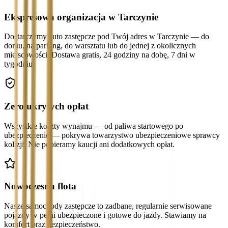
Ekspresowa organizacja w Tarczynie
Dostarczymy auto zastępcze pod Twój adres w Tarczynie — do
domu, na parking, do warsztatu lub do jednej z okolicznych
miejscowości. Dostawa gratis, 24 godziny na dobę, 7 dni w
tygodniu.
Zero ukrytych opłat
Wszystkie koszty wynajmu — od paliwa startowego po
ubezpieczenie — pokrywa towarzystwo ubezpieczeniowe sprawcy
kolizji. Nie pobieramy kaucji ani dodatkowych opłat.
Nowoczesna flota
Nasze samochody zastępcze to zadbane, regularnie serwisowane
pojazdy w pełni ubezpieczone i gotowe do jazdy. Stawiamy na
komfort oraz bezpieczeństwo.