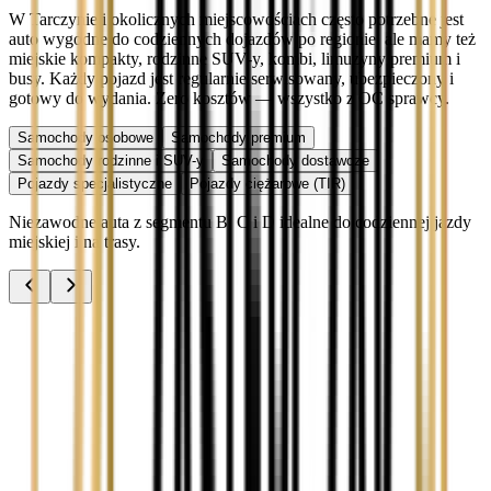
W Tarczynie i okolicznych miejscowościach często potrzebne jest
auto wygodne do codziennych dojazdów po regionie, ale mamy też
miejskie kompakty, rodzinne SUV-y, kombi, limuzyny premium i
busy. Każdy pojazd jest regularnie serwisowany, ubezpieczony i
gotowy do wydania. Zero kosztów — wszystko z OC sprawcy.
Samochody osobowe
Samochody premium
Samochody rodzinne i SUV-y
Samochody dostawcze
Pojazdy specjalistyczne
Pojazdy ciężarowe (TIR)
Niezawodne auta z segmentu B, C i D idealne do codziennej jazdy
miejskiej i na trasy.
Audi A3
Zobacz
Audi A4
Zobacz