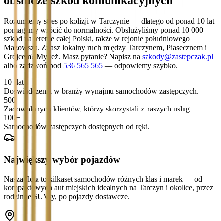
obsłudze szkód komunikacyjnych
Rozumiemy stres po kolizji w Tarczynie — dlatego od ponad 10 lat
pomagamy wrócić do normalności. Obsłużyliśmy ponad 10 000
szkód na terenie całej Polski, także w rejonie południowego
Mazowsza. Znasz lokalny ruch między Tarczynem, Piasecznem i
Grójcem? My też. Masz pytanie? Napisz na
szkody@zastepczak.pl
albo zadzwoń pod
536 565 565
— odpowiemy szybko.
10+
lat
Doświadczenia w branży wynajmu samochodów zastępczych.
500+
Zadowolonych klientów, którzy skorzystali z naszych usług.
100+
Samochodów zastępczych dostępnych od ręki.
Największy wybór pojazdów
Nasza flota to kilkaset samochodów różnych klas i marek — od
kompaktowych aut miejskich idealnych na Tarczyn i okolice, przez
rodzinne SUV-y, po pojazdy dostawcze.