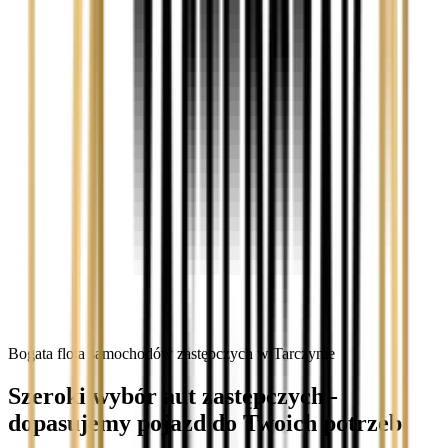
Bogata flota samochodów zastępczych w Tarczynie
Szeroki wybór aut zastępczych -
dopasujemy pojazd do Twoich potrzeb