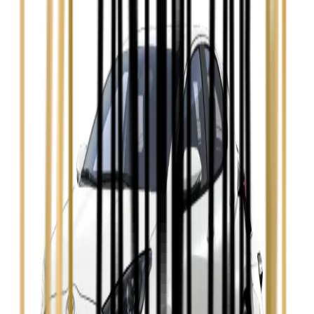
Ford Focus
Zobacz
Ford Mondeo
Zobacz
Hyundai i30
Zobacz
Opel Astra
Zobacz
Opel Insignia
Zobacz
Seat Leon
Zobacz