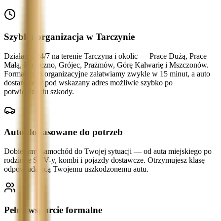
Szybka organizacja w Tarczynie
Działamy 24/7 na terenie Tarczyna i okolic — Prace Dużą, Prace
Małą, Piaseczno, Grójec, Prażmów, Górę Kalwarię i Mszczonów.
Formalności organizacyjne załatwiamy zwykle w 15 minut, a auto
dostarczamy pod wskazany adres możliwie szybko po
potwierdzeniu szkody.
Auto dopasowane do potrzeb
Dobieramy samochód do Twojej sytuacji — od auta miejskiego po
rodzinne SUV-y, kombi i pojazdy dostawcze. Otrzymujesz klasę
odpowiadającą Twojemu uszkodzonemu autu.
Pełne wsparcie formalne