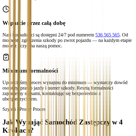
Wsparcie przez całą dobę
Nasi konsultanci są dostępni 24/7 pod numerem
536 565 565
. Od
momentu zgłoszenia szkody po zwrot pojazdu — na każdym etapie
możesz liczyć na naszą pomoc.
Minimum formalności
Uprościliśmy proces wynajmu do minimum — wystarczy dowód
osobisty, prawo jazdy i numer szkody. Resztą formalności
zajmujemy się sami, kontaktując się bezpośrednio z
ubezpieczycielem.
Szybki i Prosty Proces
Jak Wynająć Samochód Zastępczy w 4
Krokach?