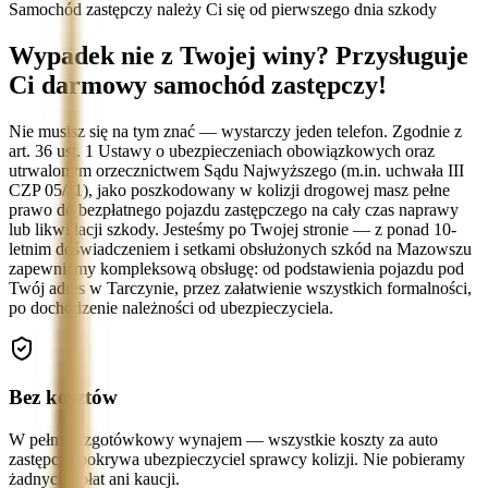
Samochód zastępczy należy Ci się od pierwszego dnia szkody
Wypadek nie z Twojej winy? Przysługuje
Ci darmowy samochód zastępczy!
Nie musisz się na tym znać — wystarczy jeden telefon. Zgodnie z
art. 36 ust. 1 Ustawy o ubezpieczeniach obowiązkowych oraz
utrwalonym orzecznictwem Sądu Najwyższego (m.in. uchwała III
CZP 05/11), jako poszkodowany w kolizji drogowej masz pełne
prawo do bezpłatnego pojazdu zastępczego na cały czas naprawy
lub likwidacji szkody. Jesteśmy po Twojej stronie — z ponad 10-
letnim doświadczeniem i setkami obsłużonych szkód na Mazowszu
zapewniamy kompleksową obsługę: od podstawienia pojazdu pod
Twój adres w Tarczynie, przez załatwienie wszystkich formalności,
po dochodzenie należności od ubezpieczyciela.
Bez kosztów
W pełni bezgotówkowy wynajem — wszystkie koszty za auto
zastępcze pokrywa ubezpieczyciel sprawcy kolizji. Nie pobieramy
żadnych opłat ani kaucji.