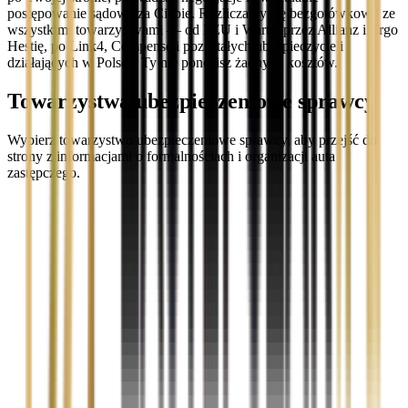
postępowanie sądowe za Ciebie. Rozliczamy się bezgotówkowo ze
wszystkimi towarzystwami — od PZU i Warty, przez Allianz i Ergo
Hestię, po Link4, Compensę i pozostałych ubezpieczycieli
działających w Polsce. Ty nie ponosisz żadnych kosztów.
Towarzystwa ubezpieczeniowe sprawcy
Wybierz towarzystwo ubezpieczeniowe sprawcy, aby przejść do
strony z informacjami o formalnościach i organizacji auta
zastępczego.