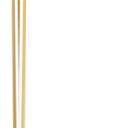
Nie wypełniaj tego pola
Imię i nazwisko / Firma
*
Numer telefonu
*
Marka i model uszkodzonego pojazdu
Ubezpieczyciel sprawcy