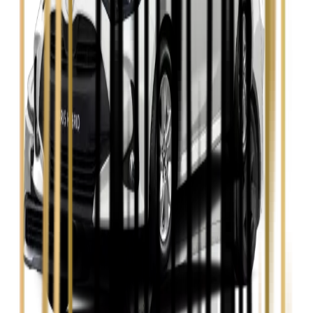
Skoda Fabia
Zobacz
Skoda Kamiq
Zobacz
Skoda Octavia
Zobacz
Toyota Avensis
Zobacz
Toyota Camry
Zobacz
Toyota Corolla