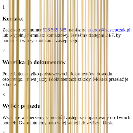
1
Kontakt
Zadzwoń pod numer
536 565 565
, napisz na
szkody@zastepczak.pl
lub wypełnij formularz kontaktowy. Jesteśmy dostępni 24/7, by
pomóc Ci w uzyskaniu auta zastępczego.
2
Weryfikacja dokumentów
Potrzebujemy tylko podstawowych dokumentów: dowodu
osobistego, prawa jazdy i dokumentacji szkody. Możesz przesłać je
zdalnie.
3
Wybór pojazdu
Wspólnie wybierzemy samochód zastępczy dopasowany do Twoich
potrzeb. Gwarantujemy auto w tej samej lub wyższej klasie.
4