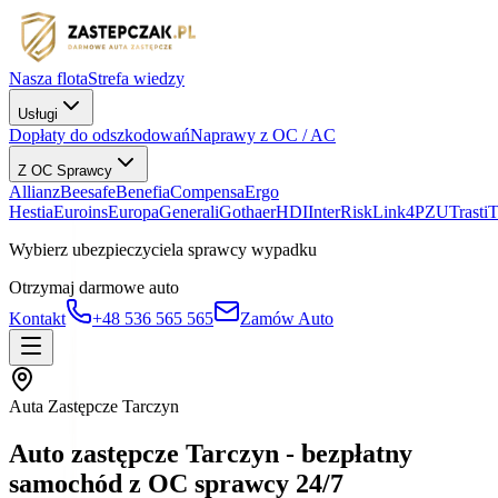
Nasza flota
Strefa wiedzy
Usługi
Dopłaty do odszkodowań
Naprawy z OC / AC
Z OC Sprawcy
Allianz
Beesafe
Benefia
Compensa
Ergo
Hestia
Euroins
Europa
Generali
Gothaer
HDI
InterRisk
Link4
PZU
Trasti
Wybierz ubezpieczyciela sprawcy wypadku
Otrzymaj darmowe auto
Kontakt
+48 536 565 565
Zamów Auto
Auta Zastępcze Tarczyn
Auto zastępcze Tarczyn - bezpłatny
samochód z OC sprawcy 24/7