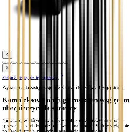
Zobacz
Toyota Prius
Zobacz
Toyota Yaris
Zobacz
Zobacz pełną ofertę pojazdów
Wynajem auta zastępczego bez żadnych kosztów z Twojej strony
Kompleksowa obsługa roszczeń względem
ubezpieczyciela sprawcy
Nieważne, w którym towarzystwie ubezpieczeniowym ma polisę
sprawca — sami dochodzimy Twoich należności. Stoimy wyłącznie
po Twojej stronie, prowadząc negocjacje i ewentualne