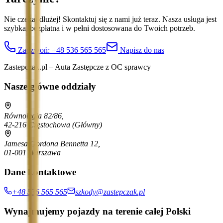
Nie czekaj dłużej! Skontaktuj się z nami już teraz. Nasza usługa jest
szybka, bezpłatna i w pełni dostosowana do Twoich potrzeb.
Zadzwoń:
+48 536 565 565
Napisz do nas
Zastepczak.pl – Auta Zastępcze z OC sprawcy
Nasze główne oddziały
Równoległa 82/86,
42-216 Częstochowa
(Główny)
Jamesa Gordona Bennetta 12,
01-001 Warszawa
Dane kontaktowe
+48 536 565 565
szkody@zastepczak.pl
Wynajmujemy pojazdy na terenie całej Polski