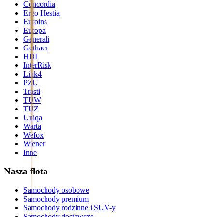
Concordia
Ergo Hestia
Euroins
Europa
Generali
Gothaer
HDI
InterRisk
Link4
PZU
Trasti
TUW
TUZ
Uniqa
Warta
Wefox
Wiener
Inne
Nasza flota
Samochody osobowe
Samochody premium
Samochody rodzinne i SUV-y
Samochody dostawcze