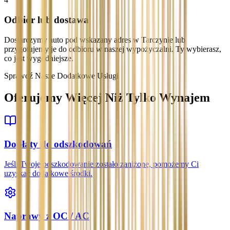
Odbiór lub dostawa
Dostarczymy auto pod wskazany adres w Tarczynie lub
przygotujemy je do odbioru w naszej wypożyczalni. Ty wybierasz,
co jest wygodniejsze.
Sprawdź Nasze Dodatkowe Usługi
Oferujemy Więcej Niż Tylko Wynajem
Dopłaty do odszkodowań
Jeśli Twoje odszkodowanie zostało zaniżone, pomożemy Ci
uzyskać dodatkowe środki.
Naprawy z OC / AC