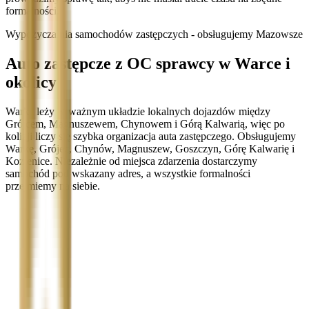
formalności.
Wypożyczalnia samochodów zastępczych - obsługujemy Mazowsze
Auto zastępcze z OC sprawcy w Warce i
okolicy
Warka leży w ważnym układzie lokalnych dojazdów między
Grójcem, Magnuszewem, Chynowem i Górą Kalwarią, więc po
kolizji liczy się szybka organizacja auta zastępczego. Obsługujemy
Warkę, Grójec, Chynów, Magnuszew, Goszczyn, Górę Kalwarię i
Kozienice. Niezależnie od miejsca zdarzenia dostarczymy
samochód pod wskazany adres, a wszystkie formalności
przejmiemy na siebie.