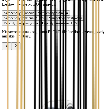
kosztów - wszystko z OC sprawcy.
Samochody osobowe
Samochody premium
Samochody rodzinne i SUV-y
Samochody dostawcze
Pojazdy specjalistyczne
Pojazdy ciężarowe (TIR)
Niezawodne auta z segmentu B, C i D idealne do codziennej jazdy
miejskiej i na trasy.
Audi A3
Zobacz
Audi A4
Zobacz
Ford Focus
Zobacz