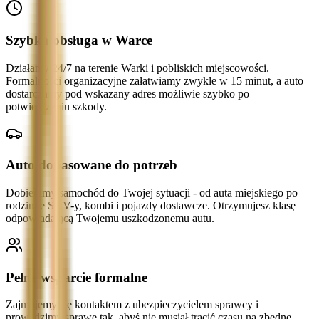
Szybka obsługa w Warce
Działamy 24/7 na terenie Warki i pobliskich miejscowości.
Formalności organizacyjne załatwiamy zwykle w 15 minut, a auto
dostarczamy pod wskazany adres możliwie szybko po
potwierdzeniu szkody.
Auto dopasowane do potrzeb
Dobieramy samochód do Twojej sytuacji - od auta miejskiego po
rodzinne SUV-y, kombi i pojazdy dostawcze. Otrzymujesz klasę
odpowiadającą Twojemu uszkodzonemu autu.
Pełne wsparcie formalne
Zajmujemy się kontaktem z ubezpieczycielem sprawcy i
prowadzimy sprawę tak, abyś nie musiał tracić czasu na zbędne