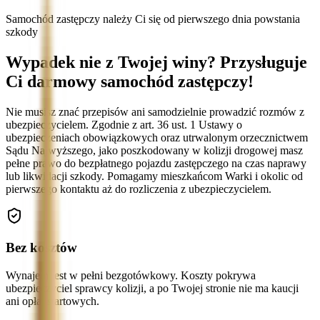
Samochód zastępczy należy Ci się od pierwszego dnia powstania
szkody
Wypadek nie z Twojej winy? Przysługuje
Ci darmowy samochód zastępczy!
Nie musisz znać przepisów ani samodzielnie prowadzić rozmów z
ubezpieczycielem. Zgodnie z art. 36 ust. 1 Ustawy o
ubezpieczeniach obowiązkowych oraz utrwalonym orzecznictwem
Sądu Najwyższego, jako poszkodowany w kolizji drogowej masz
pełne prawo do bezpłatnego pojazdu zastępczego na czas naprawy
lub likwidacji szkody. Pomagamy mieszkańcom Warki i okolic od
pierwszego kontaktu aż do rozliczenia z ubezpieczycielem.
Bez kosztów
Wynajem jest w pełni bezgotówkowy. Koszty pokrywa
ubezpieczyciel sprawcy kolizji, a po Twojej stronie nie ma kaucji
ani opłat startowych.