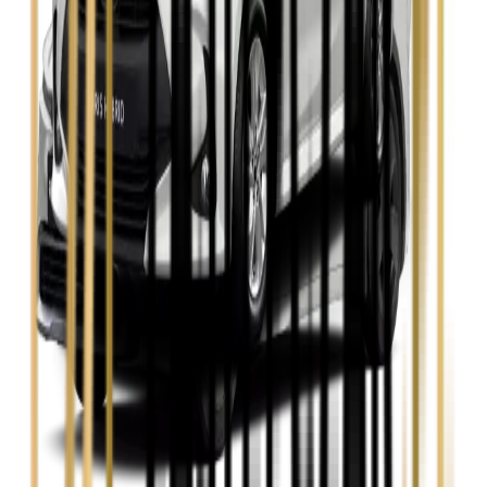
Skoda Kamiq
Zobacz
Skoda Octavia
Zobacz
Toyota Avensis
Zobacz
Toyota Camry
Zobacz
Toyota Corolla
Zobacz
Toyota Prius