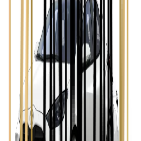
Ford Mondeo
Zobacz
Hyundai i30
Zobacz
Opel Astra
Zobacz
Opel Insignia
Zobacz
Seat Leon
Zobacz
Skoda Fabia
Zobacz