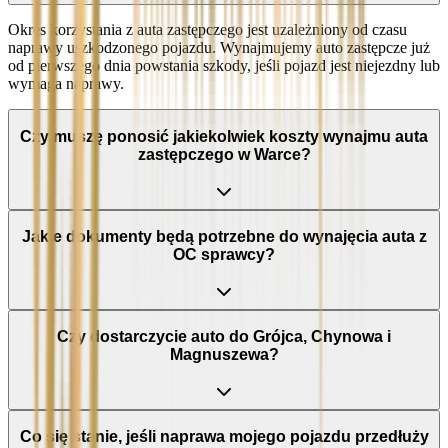
Okres korzystania z auta zastępczego jest uzależniony od czasu
naprawy uszkodzonego pojazdu. Wynajmujemy auto zastępcze już
od pierwszego dnia powstania szkody, jeśli pojazd jest niejezdny lub
wymaga naprawy.
Czy muszę ponosić jakiekolwiek koszty wynajmu auta
zastępczego w Warce?
Jakie dokumenty będą potrzebne do wynajęcia auta z
OC sprawcy?
Czy dostarczycie auto do Grójca, Chynowa i
Magnuszewa?
Co się stanie, jeśli naprawa mojego pojazdu przedłuży