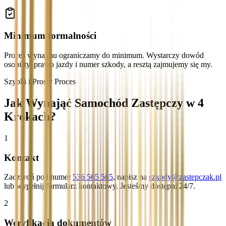
Minimum formalności
Proces wynajmu ograniczamy do minimum. Wystarczy dowód
osobisty, prawo jazdy i numer szkody, a resztą zajmujemy się my.
Szybki i Prosty Proces
Jak Wynająć Samochód Zastępczy w 4
Krokach?
1
Kontakt
Zadzwoń pod numer
536 565 565
, napisz na
szkody@zastepczak.pl
lub wypełnij formularz kontaktowy. Jesteśmy dostępni 24/7.
2
Weryfikacja dokumentów