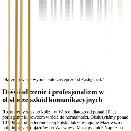
Dlaczego warto wybrać auto zastępcze od Zastępczak?
Doświadczenie i profesjonalizm w
obsłudze szkód komunikacyjnych
Rozumiemy stres po kolizji w Warce, dlatego od ponad 10 lat
pomagamy kierowcom wrócić do normalności. Obsłużyliśmy ponad
10 000 szkód na terenie całej Polski, także w rejonie Mazowsza i
południowych dojazdów do Warszawy. Masz pytanie? Napisz na