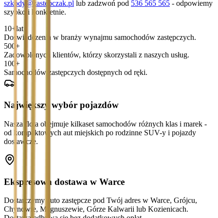
szkody@zastepczak.pl
lub zadzwoń pod
536 565 565
- odpowiemy
szybko i konkretnie.
10+
lat
Doświadczenia w branży wynajmu samochodów zastępczych.
500+
Zadowolonych klientów, którzy skorzystali z naszych usług.
100+
Samochodów zastępczych dostępnych od ręki.
Największy wybór pojazdów
Nasza flota obejmuje kilkaset samochodów różnych klas i marek -
od kompaktowych aut miejskich po rodzinne SUV-y i pojazdy
dostawcze.
Ekspresowa dostawa w Warce
Dostarczymy auto zastępcze pod Twój adres w Warce, Grójcu,
Chynowie, Magnuszewie, Górze Kalwarii lub Kozienicach.
Dostawa odbywa się bez dodatkowych opłat.