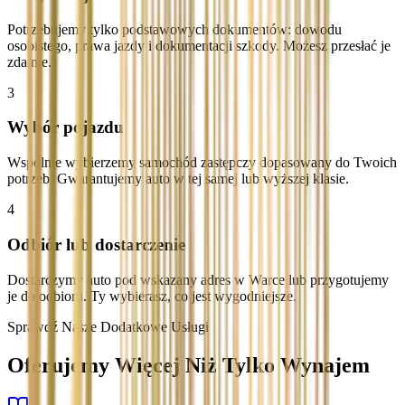
Potrzebujemy tylko podstawowych dokumentów: dowodu
osobistego, prawa jazdy i dokumentacji szkody. Możesz przesłać je
zdalnie.
3
Wybór pojazdu
Wspólnie wybierzemy samochód zastępczy dopasowany do Twoich
potrzeb. Gwarantujemy auto w tej samej lub wyższej klasie.
4
Odbiór lub dostarczenie
Dostarczymy auto pod wskazany adres w Warce lub przygotujemy
je do odbioru. Ty wybierasz, co jest wygodniejsze.
Sprawdź Nasze Dodatkowe Usługi
Oferujemy Więcej Niż Tylko Wynajem