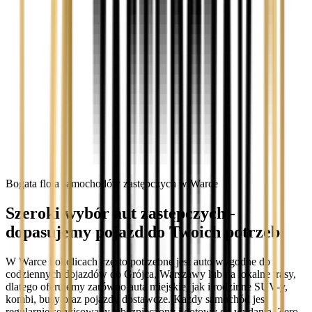
Bogata flota samochodów zastępczych w Warce
Szeroki wybór aut zastępczych -
dopasujemy pojazd do Twoich potrzeb
W Warce i okolicach często potrzebne jest auto wygodne do
codziennych dojazdów do Grójca, Warszawy lub na lokalne trasy,
dlatego oferujemy zarówno auta miejskie, jak i rodzinne SUV-y,
kombi, busy oraz pojazdy dostawcze. Każdy samochód jest
regularnie serwisowany, ubezpieczony i gotowy do wydania. Zero