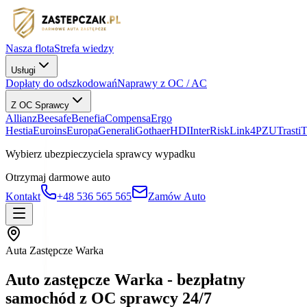
Nasza flota
Strefa wiedzy
Usługi
Dopłaty do odszkodowań
Naprawy z OC / AC
Z OC Sprawcy
Allianz
Beesafe
Benefia
Compensa
Ergo
Hestia
Euroins
Europa
Generali
Gothaer
HDI
InterRisk
Link4
PZU
Trasti
Wybierz ubezpieczyciela sprawcy wypadku
Otrzymaj darmowe auto
Kontakt
+48 536 565 565
Zamów Auto
Auta Zastępcze Warka
Auto zastępcze Warka - bezpłatny
samochód z OC sprawcy 24/7