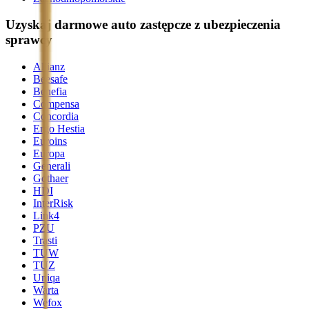
Uzyskaj darmowe auto zastępcze z ubezpieczenia
sprawcy
Allianz
Beesafe
Benefia
Compensa
Concordia
Ergo Hestia
Euroins
Europa
Generali
Gothaer
HDI
InterRisk
Link4
PZU
Trasti
TUW
TUZ
Uniqa
Warta
Wefox