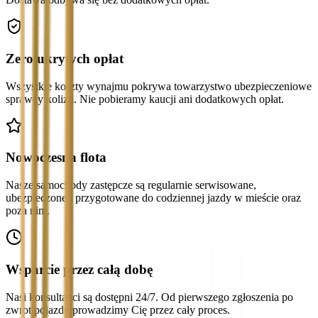
Zero ukrytych opłat
Wszystkie koszty wynajmu pokrywa towarzystwo ubezpieczeniowe
sprawcy kolizji. Nie pobieramy kaucji ani dodatkowych opłat.
Nowoczesna flota
Nasze samochody zastępcze są regularnie serwisowane,
ubezpieczone i przygotowane do codziennej jazdy w mieście oraz
poza nim.
Wsparcie przez całą dobę
Nasi konsultanci są dostępni 24/7. Od pierwszego zgłoszenia po
zwrot pojazdu prowadzimy Cię przez cały proces.