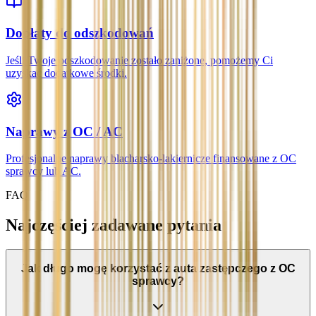
Dopłaty do odszkodowań
Jeśli Twoje odszkodowanie zostało zaniżone, pomożemy Ci
uzyskać dodatkowe środki.
Naprawy z OC / AC
Profesjonalne naprawy blacharsko-lakiernicze finansowane z OC
sprawcy lub AC.
FAQ
Najczęściej zadawane pytania
Jak długo mogę korzystać z auta zastępczego z OC
sprawcy?