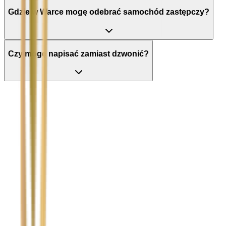
Gdzie w Warce mogę odebrać samochód zastępczy?
Czy mogę napisać zamiast dzwonić?
Nie wypełniaj tego pola
Imię i nazwisko / Firma
*
Numer telefonu
*
Marka i model uszkodzonego pojazdu
Ubezpieczyciel sprawcy