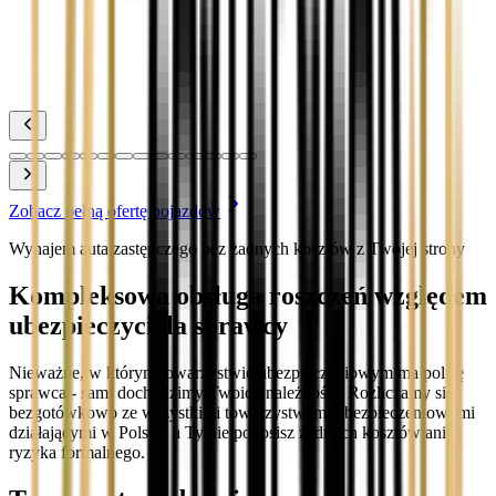
Zobacz
Toyota Yaris
Zobacz
Zobacz pełną ofertę pojazdów
Wynajem auta zastępczego bez żadnych kosztów z Twojej strony
Kompleksowa obsługa roszczeń względem
ubezpieczyciela sprawcy
Nieważne, w którym towarzystwie ubezpieczeniowym ma polisę
sprawca - sami dochodzimy Twoich należności. Rozliczamy się
bezgotówkowo ze wszystkimi towarzystwami ubezpieczeniowymi
działającymi w Polsce, a Ty nie ponosisz żadnych kosztów ani
ryzyka formalnego.