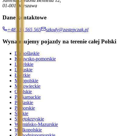
Jamesa Gordona Bennetta 12,
01-001 Warszawa
Dane kontaktowe
+48 536 565 565
szkody@zastepczak.pl
Wynajmujemy pojazdy na terenie całej Polski
Dolnośląskie
Kujawsko-pomorskie
Lubelskie
Lubuskie
Łódzkie
Małopolskie
Mazowieckie
Opolskie
Podkarpackie
Podlaskie
Pomorskie
Śląskie
Świętokrzyskie
Warmińsko-Mazurskie
Wielkopolskie
Zachodniopomorskie