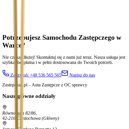
Treść wiadomości (opcjonalnie)
Wyrażam zgodę na przetwarzanie moich danych osobowych w
celu obsługi zapytania. Zobacz
Politykę Prywatności
.
Potrzebujesz Samochodu Zastępczego
w
Warce
?
Nie czekaj dłużej! Skontaktuj się z nami już teraz. Nasza usługa jest
szybka, bezpłatna i w pełni dostosowana do Twoich potrzeb.
Zadzwoń:
+48 536 565 565
Napisz do nas
Zastepczak.pl – Auta Zastępcze z OC sprawcy
Nasze główne oddziały
Równoległa 82/86,
42-216 Częstochowa
(Główny)