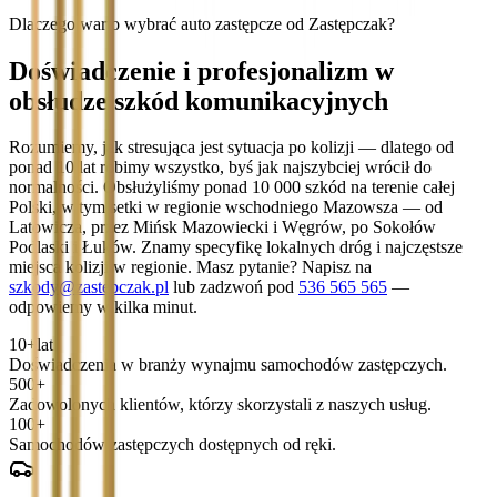
Dlaczego warto wybrać auto zastępcze od Zastępczak?
Doświadczenie i profesjonalizm w
obsłudze szkód komunikacyjnych
Rozumiemy, jak stresująca jest sytuacja po kolizji — dlatego od
ponad 10 lat robimy wszystko, byś jak najszybciej wrócił do
normalności. Obsłużyliśmy ponad 10 000 szkód na terenie całej
Polski, w tym setki w regionie wschodniego Mazowsza — od
Latowicza, przez Mińsk Mazowiecki i Węgrów, po Sokołów
Podlaski i Łuków. Znamy specyfikę lokalnych dróg i najczęstsze
miejsca kolizji w regionie. Masz pytanie? Napisz na
szkody@zastepczak.pl
lub zadzwoń pod
536 565 565
—
odpowiemy w kilka minut.
10+
lat
Doświadczenia w branży wynajmu samochodów zastępczych.
500+
Zadowolonych klientów, którzy skorzystali z naszych usług.
100+
Samochodów zastępczych dostępnych od ręki.