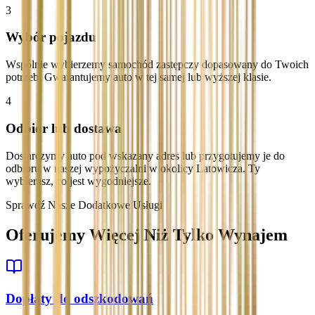
3
Wybór pojazdu
Wspólnie wybierzemy samochód zastępczy dopasowany do Twoich
potrzeb. Gwarantujemy auto w tej samej lub wyższej klasie.
4
Odbiór lub dostawa
Dostarczymy auto pod wskazany adres lub przygotujemy je do
odbioru w naszej wypożyczalni w okolicy Latowicza. Ty
wybierasz, co jest wygodniejsze.
Sprawdź Nasze Dodatkowe Usługi
Oferujemy Więcej Niż Tylko Wynajem
Dopłaty do odszkodowań