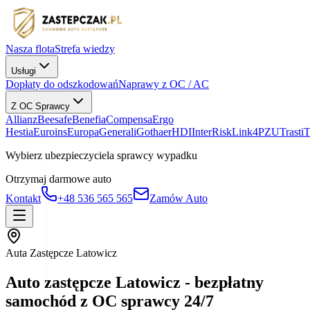
Nasza flota
Strefa wiedzy
Usługi
Dopłaty do odszkodowań
Naprawy z OC / AC
Z OC Sprawcy
Allianz
Beesafe
Benefia
Compensa
Ergo
Hestia
Euroins
Europa
Generali
Gothaer
HDI
InterRisk
Link4
PZU
Trasti
Wybierz ubezpieczyciela sprawcy wypadku
Otrzymaj darmowe auto
Kontakt
+48 536 565 565
Zamów Auto
Auta Zastępcze Latowicz
Auto zastępcze Latowicz - bezpłatny
samochód z OC sprawcy 24/7