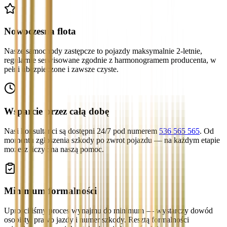
Nowoczesna flota
Nasze samochody zastępcze to pojazdy maksymalnie 2-letnie,
regularnie serwisowane zgodnie z harmonogramem producenta, w
pełni ubezpieczone i zawsze czyste.
Wsparcie przez całą dobę
Nasi konsultanci są dostępni 24/7 pod numerem
536 565 565
. Od
momentu zgłoszenia szkody po zwrot pojazdu — na każdym etapie
możesz liczyć na naszą pomoc.
Minimum formalności
Uprościliśmy proces wynajmu do minimum — wystarczy dowód
osobisty, prawo jazdy i numer szkody. Resztą formalności