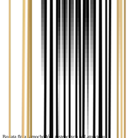
Bogata flota samochodów zastępczych w Latowiczu