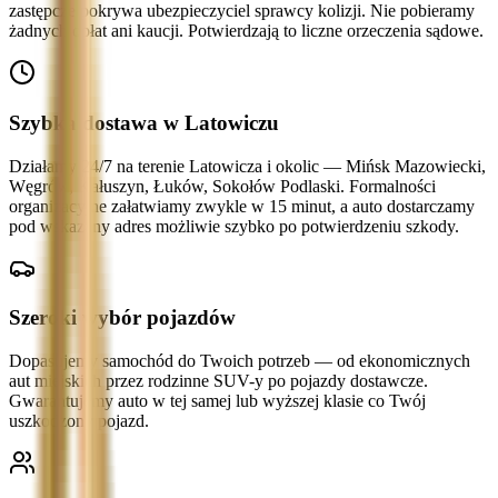
zastępcze pokrywa ubezpieczyciel sprawcy kolizji. Nie pobieramy
żadnych opłat ani kaucji. Potwierdzają to liczne orzeczenia sądowe.
Szybka dostawa w Latowiczu
Działamy 24/7 na terenie Latowicza i okolic — Mińsk Mazowiecki,
Węgrów, Kałuszyn, Łuków, Sokołów Podlaski. Formalności
organizacyjne załatwiamy zwykle w 15 minut, a auto dostarczamy
pod wskazany adres możliwie szybko po potwierdzeniu szkody.
Szeroki wybór pojazdów
Dopasujemy samochód do Twoich potrzeb — od ekonomicznych
aut miejskich przez rodzinne SUV-y po pojazdy dostawcze.
Gwarantujemy auto w tej samej lub wyższej klasie co Twój
uszkodzony pojazd.