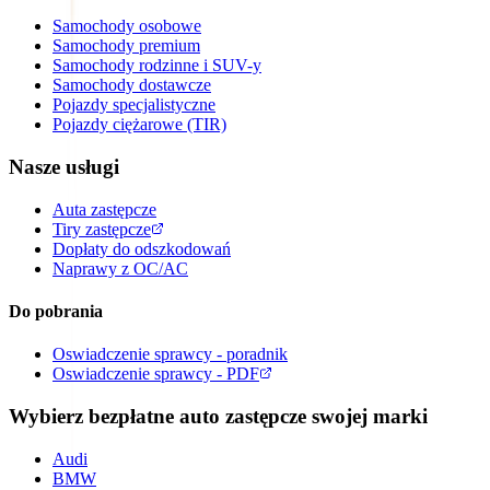
Samochody osobowe
Samochody premium
Samochody rodzinne i SUV-y
Samochody dostawcze
Pojazdy specjalistyczne
Pojazdy ciężarowe (TIR)
Nasze usługi
Auta zastępcze
Tiry zastępcze
Dopłaty do odszkodowań
Naprawy z OC/AC
Do pobrania
Oswiadczenie sprawcy - poradnik
Oswiadczenie sprawcy - PDF
Wybierz bezpłatne auto zastępcze swojej marki
Audi
BMW