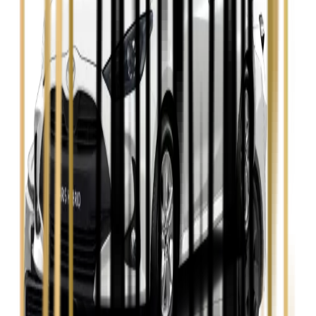
Zobacz
Seat Leon
Zobacz
Skoda Fabia
Zobacz
Skoda Kamiq
Zobacz
Skoda Octavia
Zobacz
Toyota Avensis
Zobacz
Toyota Camry