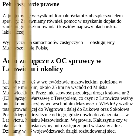
Pełne wsparcie prawne
Zajmujemy się wszystkimi formalnościami z ubezpieczycielem
sprawcy. Zapewniamy również pomoc w uzyskaniu dopłat do
zaniżonego odszkodowania i kosztów naprawy blacharsko-
lakierniczej.
Wypożyczalnia samochodów zastępczych — obsługujemy
Mazowsze i całą Polskę
Auto zastępcze z OC sprawcy w
Latowiczu i okolicy
Latowicz to wieś w województwie mazowieckim, położona w
powiecie mińskim, około 25 km na wschód od Mińska
Mazowieckiego. Przez miejscowość przebiega droga krajowa nr 2
(E30) łącząca Warszawę z Terespolem, co czyni z Latowicza ważny
punkt komunikacyjny we wschodnim Mazowszu. Wieś leży wzdłuż
trasy prowadzącej do Węgrowa i dalej do Łukowa oraz Sokołowa
Podlaskiego. Niezależnie od tego, gdzie doszło do zdarzenia — w
Latowiczu, Mińsku Mazowieckim, Węgrowie, Kałuszynie czy w
okolicach — dostarczymy auto zastępcze pod wskazany adres.
Działamy w 16 województwach dzięki rozbudowanej sieci