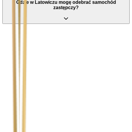
Gdzie w Latowiczu mogę odebrać samochód
zastępczy?
Nie wypełniaj tego pola
Imię i nazwisko / Firma
*
Numer telefonu
*
Marka i model uszkodzonego pojazdu
Ubezpieczyciel sprawcy