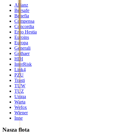
Allianz
Beesafe
Benefia
Compensa
Concordia
Ergo Hestia
Euroins
Europa
Generali
Gothaer
HDI
InterRisk
Link4
PZU
Trasti
TUW
TUZ
Uniqa
Warta
Wefox
Wiener
Inne
Nasza flota