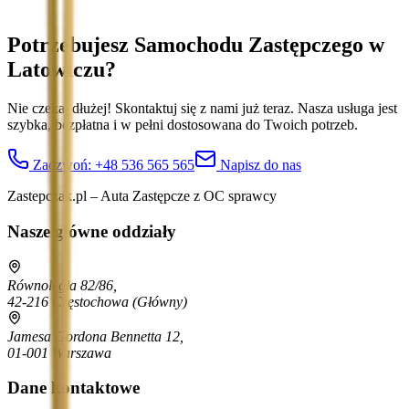
Potrzebujesz Samochodu Zastępczego
w
Latowiczu
?
Nie czekaj dłużej! Skontaktuj się z nami już teraz. Nasza usługa jest
szybka, bezpłatna i w pełni dostosowana do Twoich potrzeb.
Zadzwoń:
+48 536 565 565
Napisz do nas
Zastepczak.pl – Auta Zastępcze z OC sprawcy
Nasze główne oddziały
Równoległa 82/86,
42-216 Częstochowa
(Główny)
Jamesa Gordona Bennetta 12,
01-001 Warszawa
Dane kontaktowe