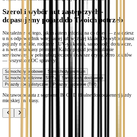
Szeroki wybór aut zastępczych -
dopasujemy pojazd do Twoich potrzeb
Niezależnie od tego, jakim autem jeździsz na co dzień — znajdziesz
u nas odpowiednik w tej samej lub wyższej klasie. Do wyboru masz
pojazdy miejskie, rodzinne SUV-y i kombi, samochody dostawcze,
a nawet auta klasy premium. Każdy pojazd jest regularnie
serwisowany, w pełni ubezpieczony i zawsze czysty. Zero kosztów
— wszystko z OC sprawcy.
Samochody osobowe
Samochody premium
Samochody rodzinne i SUV-y
Samochody dostawcze
Pojazdy specjalistyczne
Pojazdy ciężarowe (TIR)
Niezawodne auta z segmentu B, C i D idealne do codziennej jazdy
miejskiej i na trasy.
Audi A3