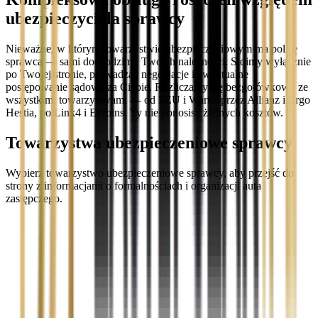
ubezpieczyciela sprawcy
Nieważne, w którym towarzystwie ubezpieczeniowym ma polisę
sprawca — sami dochodzimy Twoich należności. Stoimy wyłącznie
po Twojej stronie, prowadząc negocjacje i ewentualne
postępowanie sądowe za Ciebie. Rozliczamy się bezgotówkowo ze
wszystkimi towarzystwami — od PZU i Warta, przez Allianz i Ergo
Hestia, po Link4 i Euroins. Ty nie ponosisz żadnych kosztów.
Towarzystwa ubezpieczeniowe sprawcy
Wybierz towarzystwo ubezpieczeniowe sprawcy, aby przejść do
strony z informacjami o formalnościach i organizacji auta
zastępczego.