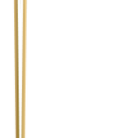
Temat
Treść wiadomości (opcjonalnie)
Wyrażam zgodę na przetwarzanie moich danych osobowych w
celu obsługi zapytania. Zobacz
Politykę Prywatności
.