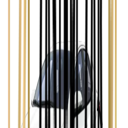
Zobacz
Audi A4
Zobacz
Ford Focus
Zobacz
Ford Mondeo
Zobacz
Hyundai i30
Zobacz
Opel Astra
Zobacz
Opel Insignia