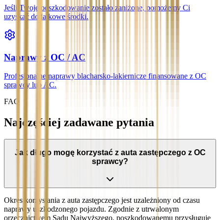
Jeśli Twoje odszkodowanie zostało zaniżone, pomożemy Ci
uzyskać dodatkowe środki.
Naprawy z OC / AC
Profesjonalne naprawy blacharsko-lakiernicze finansowane z OC
sprawcy lub AC.
FAQ
Najczęściej zadawane pytania
Jak długo mogę korzystać z auta zastępczego z OC
sprawcy?
Okres korzystania z auta zastępczego jest uzależniony od czasu
naprawy uszkodzonego pojazdu. Zgodnie z utrwalonym
orzecznictwem Sądu Najwyższego, poszkodowanemu przysługuje