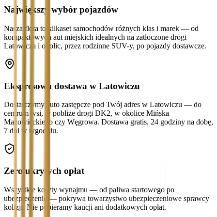
Największy wybór pojazdów
Nasza flota to kilkaset samochodów różnych klas i marek — od
kompaktowych aut miejskich idealnych na zatłoczone drogi
Latowicza i okolic, przez rodzinne SUV-y, po pojazdy dostawcze.
Ekspresowa dostawa w Latowiczu
Dostarczymy auto zastępcze pod Twój adres w Latowiczu — do
centrum wsi, w pobliże drogi DK2, w okolice Mińska
Mazowieckiego czy Węgrowa. Dostawa gratis, 24 godziny na dobę,
7 dni w tygodniu.
Zero ukrytych opłat
Wszystkie koszty wynajmu — od paliwa startowego po
ubezpieczenie — pokrywa towarzystwo ubezpieczeniowe sprawcy
kolizji. Nie pobieramy kaucji ani dodatkowych opłat.