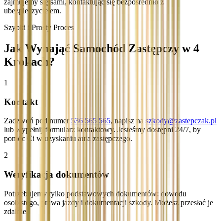
zajmujemy się sami, kontaktując się bezpośrednio z
ubezpieczycielem.
Szybki i Prosty Proces
Jak Wynająć Samochód Zastępczy w 4
Krokach?
1
Kontakt
Zadzwoń pod numer
536 565 565
, napisz na
szkody@zastepczak.pl
lub wypełnij formularz kontaktowy. Jesteśmy dostępni 24/7, by
pomóc Ci w uzyskaniu auta zastępczego.
2
Weryfikacja dokumentów
Potrzebujemy tylko podstawowych dokumentów: dowodu
osobistego, prawa jazdy i dokumentacji szkody. Możesz przesłać je
zdalnie.