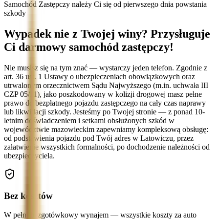
Samochód Zastępczy należy Ci się od pierwszego dnia powstania
szkody
Wypadek nie z Twojej winy? Przysługuje
Ci darmowy samochód zastępczy!
Nie musisz się na tym znać — wystarczy jeden telefon. Zgodnie z
art. 36 ust. 1 Ustawy o ubezpieczeniach obowiązkowych oraz
utrwalonym orzecznictwem Sądu Najwyższego (m.in. uchwała III
CZP 05/11), jako poszkodowany w kolizji drogowej masz pełne
prawo do bezpłatnego pojazdu zastępczego na cały czas naprawy
lub likwidacji szkody. Jesteśmy po Twojej stronie — z ponad 10-
letnim doświadczeniem i setkami obsłużonych szkód w
województwie mazowieckim zapewniamy kompleksową obsługę:
od podstawienia pojazdu pod Twój adres w Latowiczu, przez
załatwienie wszystkich formalności, po dochodzenie należności od
ubezpieczyciela.
Bez kosztów
W pełni bezgotówkowy wynajem — wszystkie koszty za auto