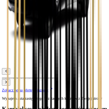
Zobacz
Toyota Corolla
Zobacz
Toyota Prius
Zobacz
Toyota Yaris
Zobacz
Zobacz pełną ofertę pojazdów
Wynajem auta zastępczego bez żadnych kosztów z Twojej strony
Kompleksowa obsługa roszczeń względem