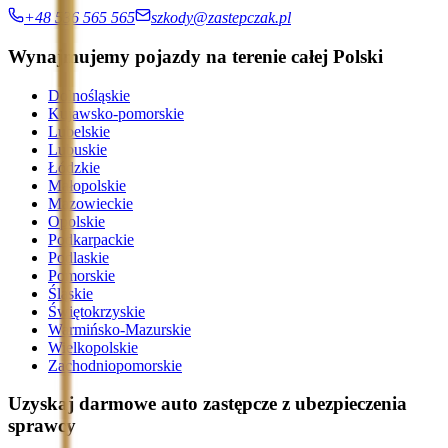
+48 536 565 565
szkody@zastepczak.pl
Wynajmujemy pojazdy na terenie całej Polski
Dolnośląskie
Kujawsko-pomorskie
Lubelskie
Lubuskie
Łódzkie
Małopolskie
Mazowieckie
Opolskie
Podkarpackie
Podlaskie
Pomorskie
Śląskie
Świętokrzyskie
Warmińsko-Mazurskie
Wielkopolskie
Zachodniopomorskie
Uzyskaj darmowe auto zastępcze z ubezpieczenia
sprawcy