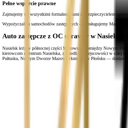
Pełne wsparcie prawne
Zajmujemy się wszystkimi formalnościami z ubezpieczycielem spraw
Wypożyczalnia samochodów zastępczych — obsługujemy Mazowsze i
Auto zastępcze z OC sprawcy w Nasielsku i
Nasielsk leży w północnej części Mazowsza, pomiędzy Nowym Dwo
kierowcom z centrum Nasielska, z osiedli i z miejscowości w całej o
Pułtusku, Nowym Dworze Mazowieckim czy w Płońsku — dostarczymy