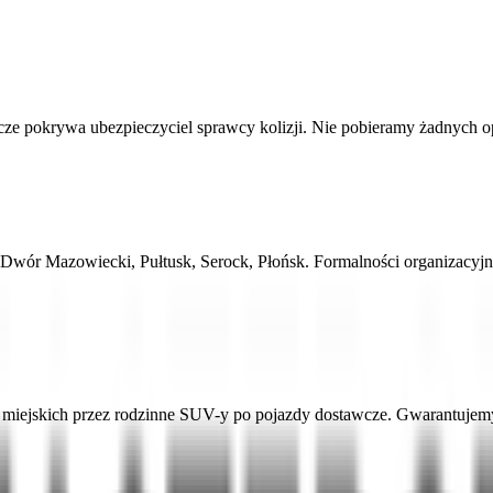
 pokrywa ubezpieczyciel sprawcy kolizji. Nie pobieramy żadnych opł
Dwór Mazowiecki, Pułtusk, Serock, Płońsk. Formalności organizacyj
ejskich przez rodzinne SUV-y po pojazdy dostawcze. Gwarantujemy a