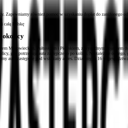
cy. Zapewniamy również pomoc w uzyskaniu dopłat do zaniżonego ods
 całą Polskę
 okolicy
rem Mazowieckim, Pułtuskiem i Płońskiem, z wygodnym dojazdem do
kolicy, gdy potrzebują auta zastępczego po kolizji. Niezależnie od te
 auto zastępcze pod wskazany adres. Działamy w 16 województwach 