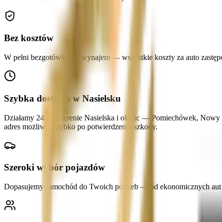
Bez kosztów
W pełni bezgotówkowy wynajem — wszystkie koszty za auto zastępcze
Szybka dostawa w Nasielsku
Działamy 24/7 na terenie Nasielska i okolic — Pomiechówek, Nowy 
adres możliwie szybko po potwierdzeniu szkody.
Szeroki wybór pojazdów
Dopasujemy samochód do Twoich potrzeb — od ekonomicznych aut mi