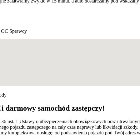
yjne załatwiamy zwykle w 15 minut, a auto dostarczamy pod wskazany
 OC Sprawcy
kody
Ci darmowy samochód zastępczy!
rt. 36 ust. 1 Ustawy o ubezpieczeniach obowiązkowych oraz utrwalon
ego pojazdu zastępczego na cały czas naprawy lub likwidacji szkody.
 kompleksową obsługę: od podstawienia pojazdu pod Twój adres w Na