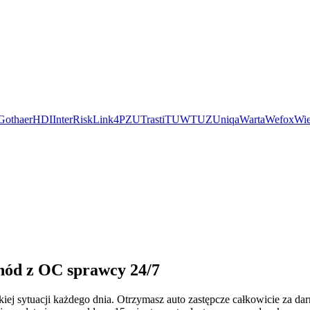
Gothaer
HDI
InterRisk
Link4
PZU
Trasti
TUW
TUZ
Uniqa
Warta
Wefox
Wie
chód z OC sprawcy 24/7
iej sytuacji każdego dnia. Otrzymasz auto zastępcze całkowicie za