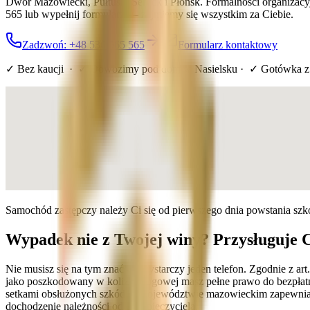
Dwór Mazowiecki, Pułtusk, Serock i Płońsk. Formalności organizac
565 lub wypełnij formularz — zajmiemy się wszystkim za Ciebie.
Zadzwoń: +48 536 565 565
Formularz kontaktowy
✓ Bez kaucji · ✓ Dowozimy pod dom
w Nasielsku
· ✓ Gotówka z
Samochód zastępczy należy Ci się od pierwszego dnia powstania sz
Wypadek nie z Twojej winy? Przysługuje 
Nie musisz się na tym znać — wystarczy jeden telefon. Zgodnie z a
jako poszkodowany w kolizji drogowej masz pełne prawo do bezpłatn
setkami obsłużonych szkód w województwie mazowieckim zapewniamy
dochodzenie należności od ubezpieczyciela.