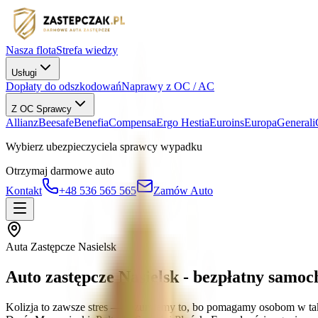
Nasza flota
Strefa wiedzy
Usługi
Dopłaty do odszkodowań
Naprawy z OC / AC
Z OC Sprawcy
Allianz
Beesafe
Benefia
Compensa
Ergo Hestia
Euroins
Europa
Generali
Wybierz ubezpieczyciela sprawcy wypadku
Otrzymaj darmowe auto
Kontakt
+48 536 565 565
Zamów Auto
Auta Zastępcze Nasielsk
Auto zastępcze Nasielsk - bezpłatny samo
Kolizja to zawsze stres — rozumiemy to, bo pomagamy osobom w tak