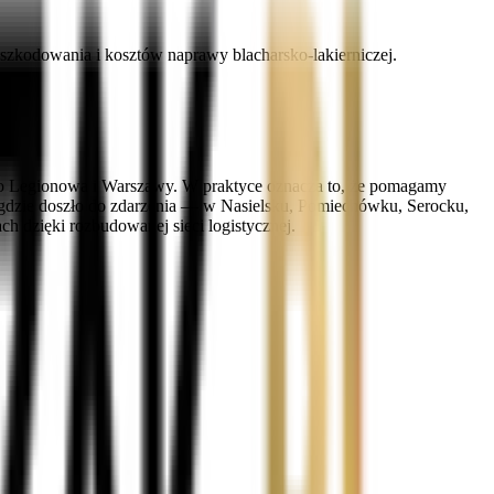
zkodowania i kosztów naprawy blacharsko-lakierniczej.
 Legionowa i Warszawy. W praktyce oznacza to, że pomagamy
go, gdzie doszło do zdarzenia — w Nasielsku, Pomiechówku, Serocku,
dzięki rozbudowanej sieci logistycznej.