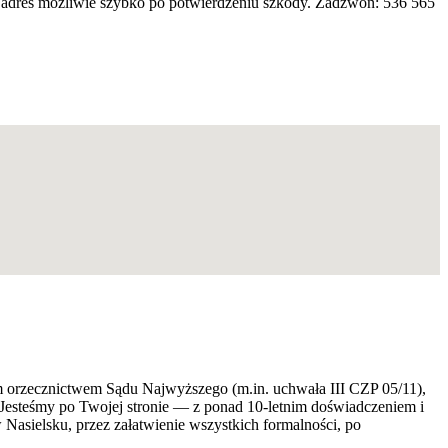
 adres możliwie szybko po potwierdzeniu szkody. Zadzwoń: 536 565
ym orzecznictwem Sądu Najwyższego (m.in. uchwała III CZP 05/11),
 Jesteśmy po Twojej stronie — z ponad 10-letnim doświadczeniem i
sielsku, przez załatwienie wszystkich formalności, po